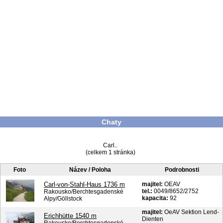
Chaty
Carl..
(celkem 1 stránka)
Foto
Název / Poloha
Podrobnosti
Carl-von-Stahl-Haus 1736 m
majitel:
OEAV
tel.:
0049/8652/2752
Rakousko/Berchtesgadenské
kapacita:
92
Alpy/Göllstock
majitel:
OeAV Sektion Lend-
Erichhütte 1540 m
Dienten
Rakousko/Berchtesgadenské