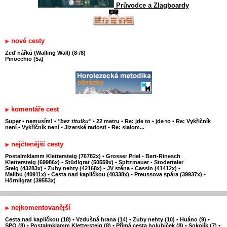
Průvodce a Zlagboardy
nové cesty
Zeď nářků (Walling Wall) (8-/8)
Pinocchio (5a)
komentáře cest
Super
•
nemusím!
•
"bez titulku"
•
22 metru
•
Re: jde to
•
jde to
•
Re: Vykřičník
není
•
Vykřičník není
•
Jizerské radosti
•
Re: slalom...
nejčtenější cesty
Postalmklamm Klettersteig (76782x)
•
Grosser Priel - Bert-Rinesch
Klettersteig (69986x)
•
Stüdlgrat (50559x)
•
Spitzmauer - Stodertaler
Steig (43283x)
•
Zuby nehty (42168x)
•
JV stěna - Cassin (41412x)
•
Malibu (40911x)
•
Cesta nad kapličkou (40338x)
•
Preussova spára (39937x)
•
Hörnligrat (39553x)
nejkomentovanější
Cesta nad kapličkou (18)
•
Vzdušná hrana (14)
•
Zuby nehty (10)
•
Huáno (9)
•
SPO (8)
•
Postalmklamm Klettersteig (8)
•
Přímá cesta holubiček (8)
•
Sokolík (7)
•