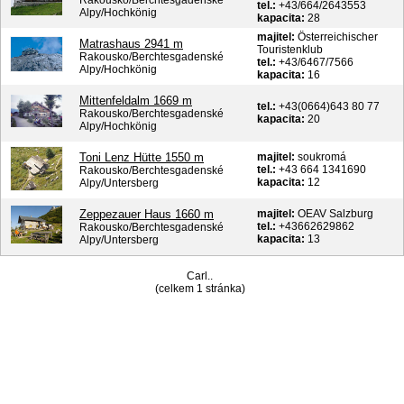
tel.:
+43/664/2643553
Alpy/Hochkönig
kapacita:
28
majitel:
Österreichischer
Matrashaus 2941 m
Touristenklub
Rakousko/Berchtesgadenské
tel.:
+43/6467/7566
Alpy/Hochkönig
kapacita:
16
Mittenfeldalm 1669 m
tel.:
+43(0664)643 80 77
Rakousko/Berchtesgadenské
kapacita:
20
Alpy/Hochkönig
Toni Lenz Hütte 1550 m
majitel:
soukromá
tel.:
+43 664 1341690
Rakousko/Berchtesgadenské
kapacita:
12
Alpy/Untersberg
Zeppezauer Haus 1660 m
majitel:
OEAV Salzburg
tel.:
+43662629862
Rakousko/Berchtesgadenské
kapacita:
13
Alpy/Untersberg
Carl..
(celkem 1 stránka)