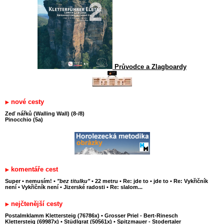
Průvodce a Zlagboardy
nové cesty
Zeď nářků (Walling Wall) (8-/8)
Pinocchio (5a)
komentáře cest
Super
•
nemusím!
•
"bez titulku"
•
22 metru
•
Re: jde to
•
jde to
•
Re: Vykřičník
není
•
Vykřičník není
•
Jizerské radosti
•
Re: slalom...
nejčtenější cesty
Postalmklamm Klettersteig (76786x)
•
Grosser Priel - Bert-Rinesch
Klettersteig (69987x)
•
Stüdlgrat (50561x)
•
Spitzmauer - Stodertaler