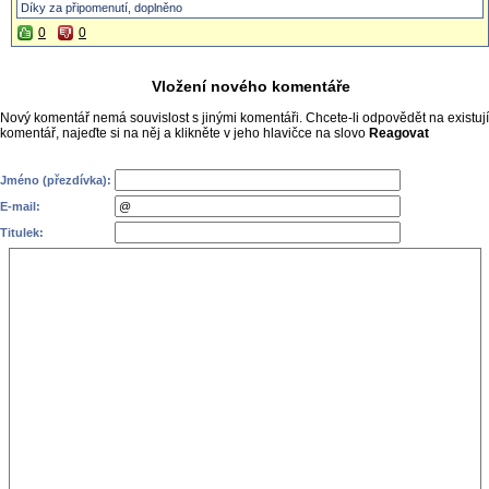
Díky za připomenutí, doplněno
0
0
Vložení nového komentáře
Nový komentář nemá souvislost s jinými komentáři. Chcete-li odpovědět na existují
komentář, najeďte si na něj a klikněte v jeho hlavičce na slovo
Reagovat
Jméno (přezdívka):
E-mail:
Titulek: