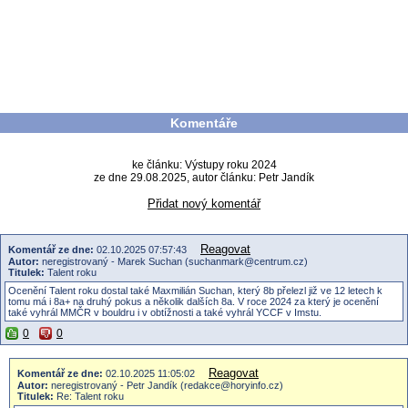
Komentáře
ke článku: Výstupy roku 2024
ze dne 29.08.2025, autor článku: Petr Jandík
Přidat nový komentář
Reagovat
Komentář ze dne:
02.10.2025 07:57:43
Autor:
neregistrovaný - Marek Suchan (suchanmark@centrum.cz)
Titulek:
Talent roku
Ocenění Talent roku dostal také Maxmilián Suchan, který 8b přelezl již ve 12 letech k
tomu má i 8a+ na druhý pokus a několik dalších 8a. V roce 2024 za který je ocenění
také vyhrál MMČR v bouldru i v obtížnosti a také vyhrál YCCF v Imstu.
0
0
Reagovat
Komentář ze dne:
02.10.2025 11:05:02
Autor:
neregistrovaný - Petr Jandík (redakce@horyinfo.cz)
Titulek:
Re: Talent roku