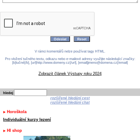
V rámci komentářů nelze používat tagy HTML.
Pro vložení tučného textu, odkazu nebo e-mailové adresy využijte následující značky:
[b]tučné[/b], [url]http://www.domeny.cz[/url], [email]jmeno@domena.cz[/email]
Zobrazit článek Výstupy roku 2024
hledej
rozšířené hledání cest
rozšířené hledání chat
Horoškola
Individuální kurzy lezení
HI shop