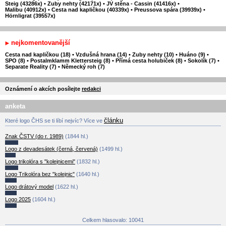
Steig (43286x)
•
Zuby nehty (42171x)
•
JV stěna - Cassin (41416x)
•
Malibu (40912x)
•
Cesta nad kapličkou (40339x)
•
Preussova spára (39939x)
•
Hörnligrat (39557x)
nejkomentovanější
Cesta nad kapličkou (18)
•
Vzdušná hrana (14)
•
Zuby nehty (10)
•
Huáno (9)
•
SPO (8)
•
Postalmklamm Klettersteig (8)
•
Přímá cesta holubiček (8)
•
Sokolík (7)
•
Separate Reality (7)
•
Německý roh (7)
Oznámení o akcích posílejte
redakci
anketa
článku
Které logo ČHS se ti líbí nejvíc? Více ve
Znak ČSTV (do r. 1989)
(1844 hl.)
Logo z devadesátek (černá, červená)
(1499 hl.)
Logo trikolóra s "kolejnicemi"
(1832 hl.)
Logo Trikolóra bez "kolejnic"
(1640 hl.)
Logo drátový model
(1622 hl.)
Logo 2025
(1604 hl.)
Celkem hlasovalo: 10041