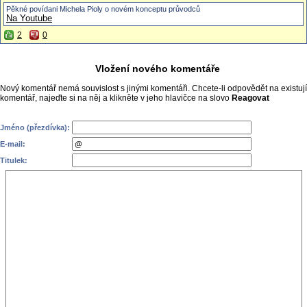
Pěkné povídani Michela Pioly o novém konceptu průvodců
Na Youtube
2
0
Vložení nového komentáře
Nový komentář nemá souvislost s jinými komentáři. Chcete-li odpovědět na existují
komentář, najeďte si na něj a klikněte v jeho hlavičce na slovo
Reagovat
Jméno (přezdívka):
E-mail:
Titulek: