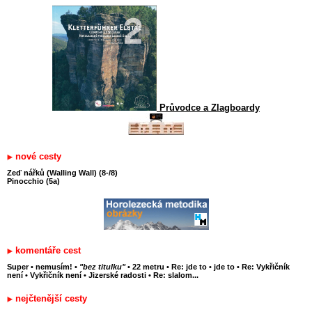
Průvodce a Zlagboardy
nové cesty
Zeď nářků (Walling Wall) (8-/8)
Pinocchio (5a)
komentáře cest
Super
•
nemusím!
•
"bez titulku"
•
22 metru
•
Re: jde to
•
jde to
•
Re: Vykřičník
není
•
Vykřičník není
•
Jizerské radosti
•
Re: slalom...
nejčtenější cesty