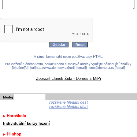
V rámci komentářů nelze používat tagy HTML.
Pro vložení tučného textu, odkazu nebo e-mailové adresy využijte následující značky:
[b]tučné[/b], [url]http://www.domeny.cz[/url], [email]jmeno@domena.cz[/email]
Zobrazit článek Žula - Dorées s MiPi
hledej
rozšířené hledání cest
rozšířené hledání chat
Horoškola
Individuální kurzy lezení
HI shop