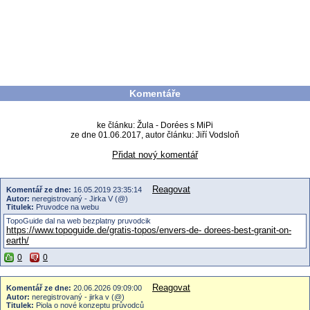
Komentáře
ke článku: Žula - Dorées s MiPi
ze dne 01.06.2017, autor článku: Jiří Vodsloň
Přidat nový komentář
Reagovat
Komentář ze dne:
16.05.2019 23:35:14
Autor:
neregistrovaný - Jirka V (@)
Titulek:
Pruvodce na webu
TopoGuide dal na web bezplatny pruvodcik
https://www.topoguide.de/gratis-topos/envers-de- dorees-best-granit-on-
earth/
0
0
Reagovat
Komentář ze dne:
20.06.2026 09:09:00
Autor:
neregistrovaný - jirka v (@)
Titulek:
Piola o nové konzeptu průvodců