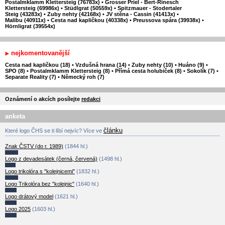
Postalmklamm Klettersteig (76783x)
•
Grosser Priel - Bert-Rinesch
Klettersteig (69986x)
•
Stüdlgrat (50559x)
•
Spitzmauer - Stodertaler
Steig (43283x)
•
Zuby nehty (42168x)
•
JV stěna - Cassin (41413x)
•
Malibu (40911x)
•
Cesta nad kapličkou (40338x)
•
Preussova spára (39938x)
•
Hörnligrat (39554x)
nejkomentovanější
Cesta nad kapličkou (18)
•
Vzdušná hrana (14)
•
Zuby nehty (10)
•
Huáno (9)
•
SPO (8)
•
Postalmklamm Klettersteig (8)
•
Přímá cesta holubiček (8)
•
Sokolík (7)
•
Separate Reality (7)
•
Německý roh (7)
Oznámení o akcích posílejte
redakci
anketa
článku
Které logo ČHS se ti líbí nejvíc? Více ve
Znak ČSTV (do r. 1989)
(1844 hl.)
Logo z devadesátek (černá, červená)
(1498 hl.)
Logo trikolóra s "kolejnicemi"
(1832 hl.)
Logo Trikolóra bez "kolejnic"
(1640 hl.)
Logo drátový model
(1621 hl.)
Logo 2025
(1603 hl.)