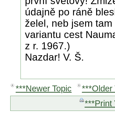
první světový! Zmi
údajně po ráně ble
želel, neb jsem tam
variantu cest Nauma
z r. 1967.)
Nazdar! V. Š.
***Newer Topic
***Older
***Print