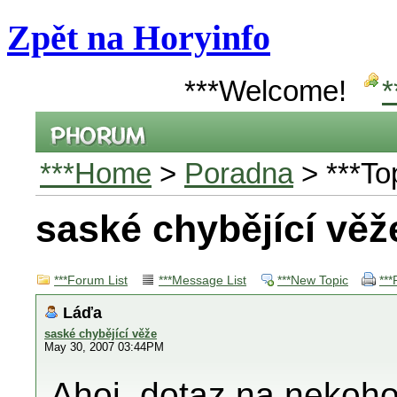
Zpět na Horyinfo
***Welcome!
*
***Home
>
Poradna
> ***To
saské chybějící věž
***Forum List
***Message List
***New Topic
***
Láďa
saské chybějící věže
May 30, 2007 03:44PM
Ahoj, dotaz na nekoho