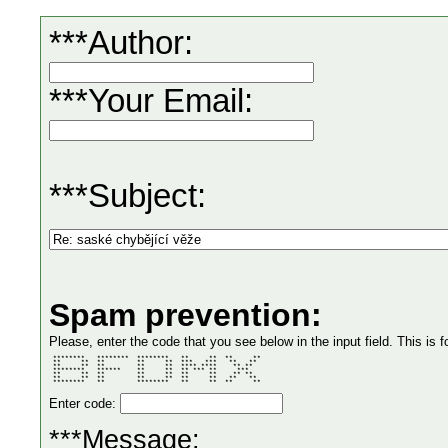
***Author:
***Your Email:
***Subject:
Spam prevention:
Please, enter the code that you see below in the input field. This is f
 ********   ********  ********   **     **  **     ** 

 **     **  **        **     **  ***   ***   **   **  

 **     **  **        **     **  **** ****    ** **   

 ********   ******    **     **  ** *** **     ***    

 **     **  **        **     **  **     **    ** **   

 **     **  **        **     **  **     **   **   **  

 ********   **        ********   **     **  **     ** 
Enter code:
***Message: