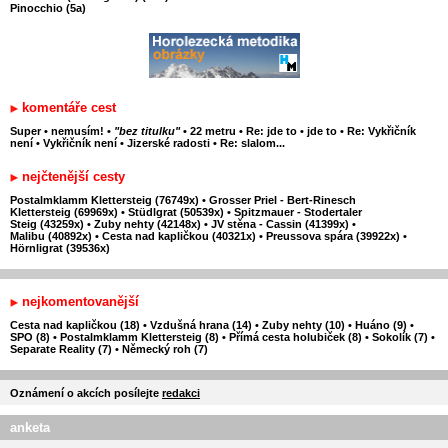
Pinocchio (5a)
komentáře cest
Super
•
nemusím!
•
"bez titulku"
•
22 metru
•
Re: jde to
•
jde to
•
Re: Vykřičník
není
•
Vykřičník není
•
Jizerské radosti
•
Re: slalom...
nejčtenější cesty
Postalmklamm Klettersteig (76749x)
•
Grosser Priel - Bert-Rinesch
Klettersteig (69969x)
•
Stüdlgrat (50539x)
•
Spitzmauer - Stodertaler
Steig (43259x)
•
Zuby nehty (42148x)
•
JV stěna - Cassin (41399x)
•
Malibu (40892x)
•
Cesta nad kapličkou (40321x)
•
Preussova spára (39922x)
•
Hörnligrat (39536x)
nejkomentovanější
Cesta nad kapličkou (18)
•
Vzdušná hrana (14)
•
Zuby nehty (10)
•
Huáno (9)
•
SPO (8)
•
Postalmklamm Klettersteig (8)
•
Přímá cesta holubiček (8)
•
Sokolík (7)
•
Separate Reality (7)
•
Německý roh (7)
Oznámení o akcích posílejte
redakci
anketa