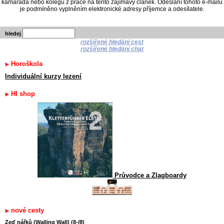
kamaráda nebo kolegu z práce na tento zajímavý článek. Odeslání tohoto e-mailu
je podmíněno vyplněním elektronické adresy příjemce a odesílatele.
hledej
rozšířené hledání cest
rozšířené hledání chat
Horoškola
Individuální kurzy lezení
HI shop
Průvodce a Zlagboardy
nové cesty
Zeď nářků (Walling Wall) (8-/8)