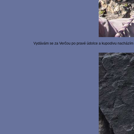
Vydávám se za Verčou po pravé údolce a kupodivu nacházím p