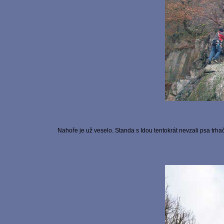
Nahoře je už veselo. Standa s Idou tentokrát nevzali psa trhače