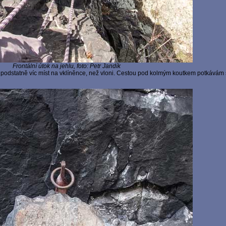
Frontální útok na jehlu, foto: Petr Jandík
odstatně víc míst na vklíněnce, než vloni. Cestou pod kolmým koutkem potkávám s