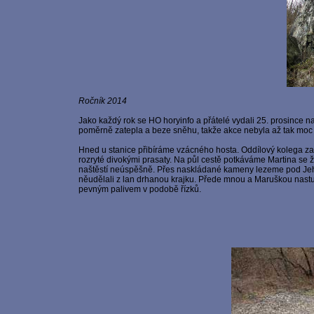
Ročník 2014
Jako každý rok se HO horyinfo a přátelé vydali 25. prosince na
poměrně zatepla a beze sněhu, takže akce nebyla až tak moc
Hned u stanice přibíráme vzácného hosta. Oddílový kolega za 
rozryté divokými prasaty. Na půl cestě potkáváme Martina se 
naštěstí neúspěšně. Přes naskládané kameny lezeme pod Jehlu.
něudělali z lan drhanou krajku. Přede mnou a Maruškou nastu
pevným palivem v podobě řízků.