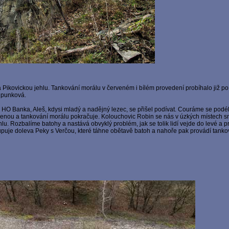
 Pikovickou jehlu. Tankování morálu v červeném i bílém provedení probíhalo již po 
 punková.
HO Banka, Aleš, kdysi mladý a nadějný lezec, se přišel podívat. Couráme se podél
ženou a tankování morálu pokračuje. Kolouchovic Robin se nás v úzkých místech sn
 Rozbalíme batohy a nastává obvyklý problém, jak se tolik lidí vejde do levé a pr
puje doleva Peky s Verčou, které táhne obětavě batoh a nahoře pak provádí tanko