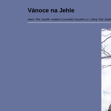
Vánoce na Jehle
Autor: Petr Jandík <redakce (zavináč) horyinfo.cz>, Zdroj: Petr Jand