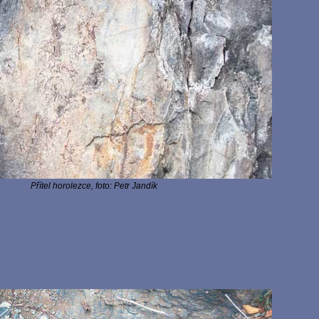
Přítel horolezce, foto: Petr Jandík