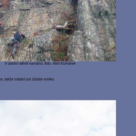
V údolní stěně narváno, foto: Aleš Komárek
, takže ostatní psi zůstali vcelku.