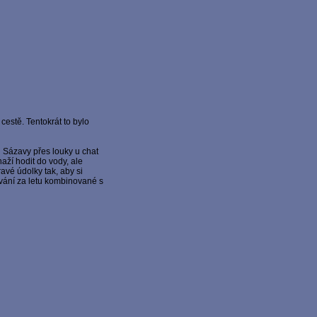
cestě. Tentokrát to bylo
 Sázavy přes louky u chat
aží hodit do vody, ale
avé údolky tak, aby si
vání za letu kombinované s