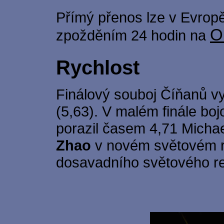
Přímý přenos lze v Evropě
O
zpožděním 24 hodin na
Rychlost
Finálový souboj Číňanů v
(5,63). V malém finále bo
porazil časem 4,71 Michae
Zhao
v novém světovém 
dosavadního světového r