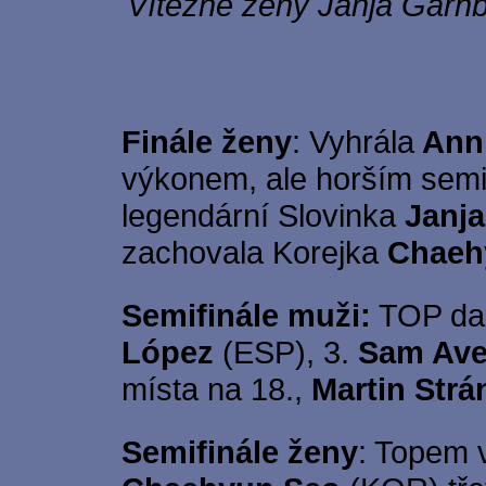
Vítězné ženy Janja Garn
Finále ženy
: Vyhrála
Anni
výkonem, ale horším semif
legendární Slovinka
Janja
zachovala Korejka
Chaeh
Semifinále muži:
TOP dal
López
(ESP), 3.
Sam Av
místa na 18.,
Martin Strá
Semifinále ženy
: Topem 