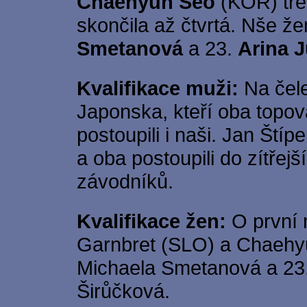
Chaehyun Seo
(KOR) tře
skončila až čtvrtá. Nše že
Smetanová
a 23.
Arina 
Kvalifikace muži:
Na čele
Japonska, kteří oba topova
postoupili i naši. Jan Štíp
a oba postoupili do zítřej
závodníků.
Kvalifikace žen:
O první 
Garnbret (SLO) a Chaehyu
Michaela Smetanová a 23.
Širůčková.