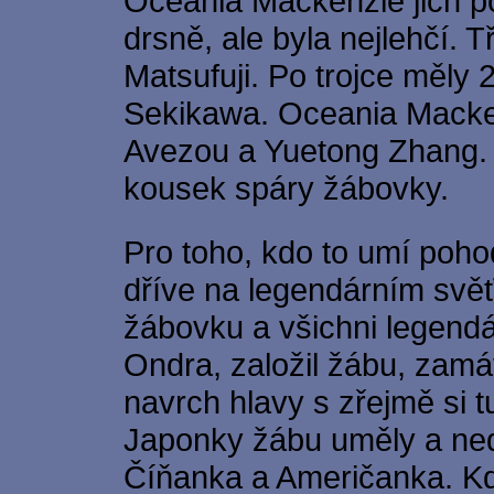
Oceania Mackenzie jich po
drsně, ale byla nejlehčí. T
Matsufuji. Po trojce měly
Sekikawa. Oceania Macke
Avezou a Yuetong Zhang. 
kousek spáry žábovky.
Pro toho, kdo to umí poho
dříve na legendárním svěť
žábovku a všichni legendá
Ondra, založil žábu, zamáv
navrch hlavy s zřejmě si tu
Japonky žábu uměly a nedě
Číňanka a Američanka. Kd