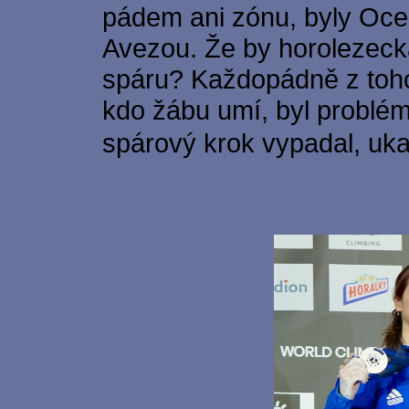
pádem ani zónu, byly Ocea
Avezou. Že by horolezecká
spáru? Každopádně z toho
kdo žábu umí, byl problém
spárový krok vypadal, uk