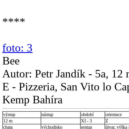
****
foto: 3
Bee
Autor: Petr Jandík - 5a, 12
E - Pizzeria, San Vito lo Cap
Kemp Bahíra
výstup
nástup
období
orientace
12 m
XI - 3
Z
chata
východisko
sestup
útvar, výška 