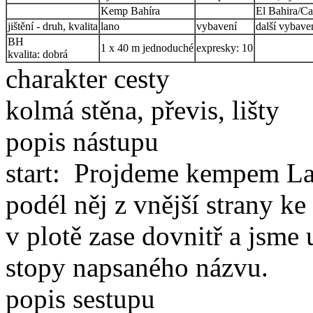
Kemp Bahíra
El Bahira/C
jištění - druh, kvalita
lano
vybavení
další vybave
BH
1 x 40 m jednoduché
expresky: 10
kvalita:
dobrá
charakter cesty
kolmá stěna, převis, lišty
popis nástupu
start:
Projdeme kempem La 
podél něj z vnější strany k
v plotě zase dovnitř a jsme 
stopy napsaného názvu.
popis sestupu