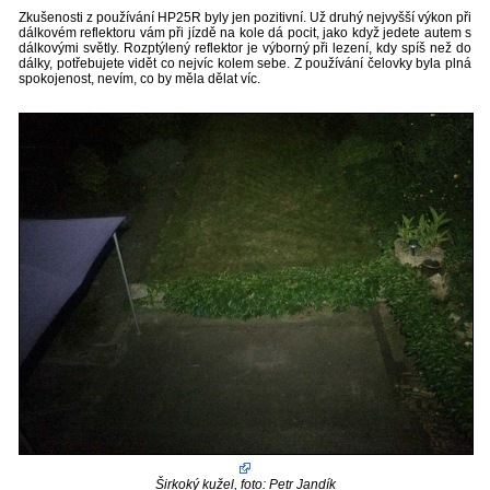
Zkušenosti z používání HP25R byly jen pozitivní. Už druhý nejvyšší výkon při
dálkovém reflektoru vám při jízdě na kole dá pocit, jako když jedete autem s
dálkovými světly. Rozptýlený reflektor je výborný při lezení, kdy spíš než do
dálky, potřebujete vidět co nejvíc kolem sebe. Z používání čelovky byla plná
spokojenost, nevím, co by měla dělat víc.
Širkoký kužel, foto: Petr Jandík