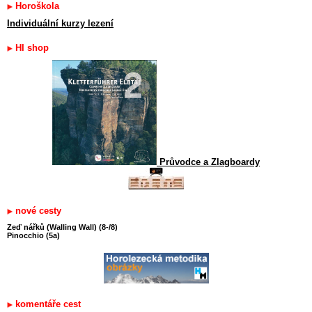
Horoškola
Individuální kurzy lezení
HI shop
Průvodce a Zlagboardy
nové cesty
Zeď nářků (Walling Wall) (8-/8)
Pinocchio (5a)
komentáře cest