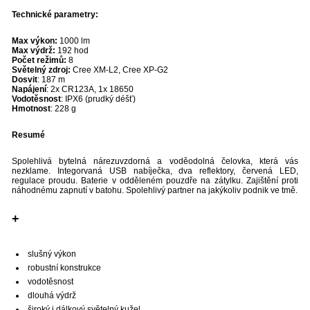
Technické parametry:
Max výkon:
1000 lm
Max výdrž:
192 hod
Počet režimů:
8
Světelný zdroj:
Cree XM-L2, Cree XP-G2
Dosvit
: 187 m
Napájení
: 2x CR123A, 1x 18650
Vodotěsnost
: IPX6 (prudký déšť)
Hmotnost
: 228 g
Resumé
Spolehlivá bytelná nárezuvzdorná a voděodolná čelovka, která vás
nezklame. Integorvaná USB nabíječka, dva reflektory, červená LED,
regulace proudu. Baterie v odděleném pouzdře na zátylku. Zajištění proti
náhodnému zapnutí v batohu. Spolehlivý partner na jakýkoliv podnik ve tmě.
+
slušný výkon
robustní konstrukce
vodotěsnost
dlouhá výdrž
široký i dálkový světelný kužel