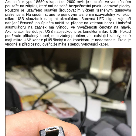
Akumulátor typu 18650 s kapacitou 2600 mAh je umístěn ve vodotěsném
pouzdře na zátylku, které má na sobě bezpečnostní prvek - odrazné plochy.
Pouzdro je uzavřeno kulatým šroubovacím víčkem těsněným gumovým
prstrencem. Na spodní straně je gumovým tešněním uzavíratelný konektor
mikro USB sloužící k nabíjení akmulátoru. Barevná LED signalizuje při
nabíjení červeně, po úplném nabití se přepne na zelenou barvu. Umístění
akumulátoru na zátylek má výhodu ve vyváženosti čelovky na hlavě.
Akumulátor lze dobíjet USB nabíječkou přes konektor mikro USB. Pokud
používáte přibalený kabel, není žádný problém, ale existují i kabely, které
mají mikro USB konec příliš široký a do konektoru je nedostanete. Proto je
vhodné si před cestou ověřit, že máte s sebou vyhovující kabel.