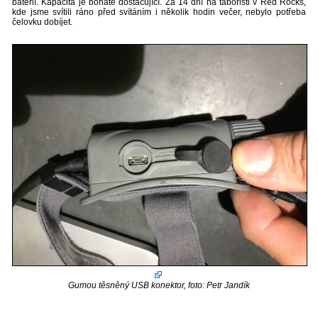
baterií. Kapacita je bohatě dostačující. Za 14 dní na tábořišti v Red Rocks,
kde jsme svítili ráno před svítáním i několik hodin večer, nebylo potřeba
čelovku dobíjet.
Gumou těsněný USB konektor, foto: Petr Jandík