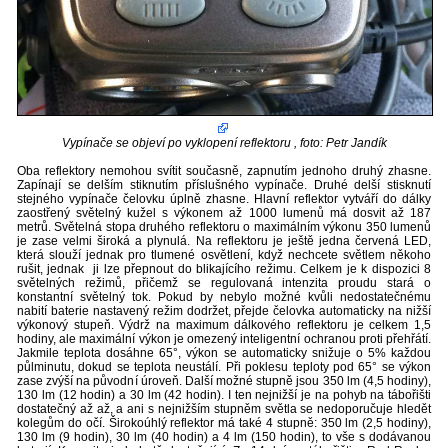
Vypínače se objeví po vyklopení reflektoru , foto: Petr Jandík
Oba reflektory nemohou svítit současně, zapnutím jednoho druhý zhasne.
Zapínají se delším stiknutím příslušného vypínače. Druhé delší stisknutí
stejného vypínače čelovku úplně zhasne. Hlavní reflektor vytváří do dálky
zaostřený světelný kužel s výkonem až 1000 lumenů má dosvit až 187
metrů. Světelná stopa druhého reflektoru o maximálním výkonu 350 lumenů
je zase velmi široká a plynulá. Na reflektoru je ještě jedna červená LED,
která slouží jednak pro tlumené osvětlení, když nechcete světlem někoho
rušit, jednak ji lze přepnout do blikajícího režimu. Celkem je k dispozici 8
světelných režimů, přičemž se regulovaná intenzita proudu stará o
konstantní světelný tok. Pokud by nebylo možné kvůli nedostatečnému
nabití baterie nastavený režim dodržet, přejde čelovka automaticky na nižší
výkonový stupeň. Výdrž na maximum dálkového reflektoru je celkem 1,5
hodiny, ale maximální výkon je omezený inteligentní ochranou proti přehřátí.
Jakmile teplota dosáhne 65°, výkon se automaticky snižuje o 5% každou
půlminutu, dokud se teplota neustálí. Při poklesu teploty pod 65° se výkon
zase zvýší na původní úroveň. Další možné stupně jsou 350 lm (4,5 hodiny),
130 lm (12 hodin) a 30 lm (42 hodin). I ten nejnižší je na pohyb na tábořišti
dostatečný až až, a ani s nejnižším stupněm světla se nedoporučuje hledět
kolegům do očí. Širokoúhlý reflektor má také 4 stupně: 350 lm (2,5 hodiny),
130 lm (9 hodin), 30 lm (40 hodin) a 4 lm (150 hodin), to vše s dodávanou