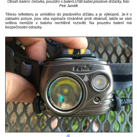
Obsah balení: čelovka, pouzdro s baterií,USB kabel,plastové držáčky, foto:
Petr Jandík
Těleso reflektoru je umístěno do plastového držáku a je výklopné. Je-li v
základní poloze, jsou oba vypínače chráněné proti stisknutí, takže se vám
svítilna nemůže v batohu nechtěně rozsvítit. Na pouzdru baterií má
bezpečnostní odrazky.