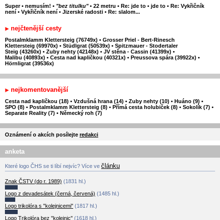
Super
•
nemusím!
•
"bez titulku"
•
22 metru
•
Re: jde to
•
jde to
•
Re: Vykřičník
není
•
Vykřičník není
•
Jizerské radosti
•
Re: slalom...
nejčtenější cesty
Postalmklamm Klettersteig (76749x)
•
Grosser Priel - Bert-Rinesch
Klettersteig (69970x)
•
Stüdlgrat (50539x)
•
Spitzmauer - Stodertaler
Steig (43260x)
•
Zuby nehty (42148x)
•
JV stěna - Cassin (41399x)
•
Malibu (40893x)
•
Cesta nad kapličkou (40321x)
•
Preussova spára (39922x)
•
Hörnligrat (39536x)
nejkomentovanější
Cesta nad kapličkou (18)
•
Vzdušná hrana (14)
•
Zuby nehty (10)
•
Huáno (9)
•
SPO (8)
•
Postalmklamm Klettersteig (8)
•
Přímá cesta holubiček (8)
•
Sokolík (7)
•
Separate Reality (7)
•
Německý roh (7)
Oznámení o akcích posílejte
redakci
anketa
článku
Které logo ČHS se ti líbí nejvíc? Více ve
Znak ČSTV (do r. 1989)
(1831 hl.)
Logo z devadesátek (černá, červená)
(1485 hl.)
Logo trikolóra s "kolejnicemi"
(1817 hl.)
Logo Trikolóra bez "kolejnic"
(1618 hl.)