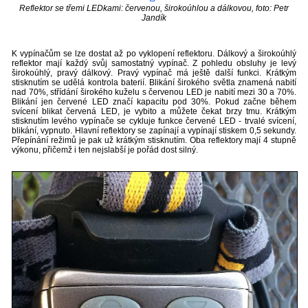
Reflektor se třemi LEDkami: červenou, širokoúhlou a dálkovou, foto: Petr
Jandík
K vypínačům se lze dostat až po vyklopení reflektoru. Dálkový a širokoúhlý
reflektor mají každý svůj samostatný vypínač. Z pohledu obsluhy je levý
širokoúhlý, pravý dálkový. Pravý vypínač má ještě další funkci. Krátkým
stisknutím se udělá kontrola baterií. Blikání širokého světla znamená nabití
nad 70%, střídání širokého kuželu s červenou LED je nabití mezi 30 a 70%.
Blikání jen červené LED značí kapacitu pod 30%. Pokud začne během
svícení blikat červená LED, je vybito a můžete čekat brzy tmu. Krátkým
stisknutím levého vypínače se cykluje funkce červené LED - trvalé svícení,
blikání, vypnuto. Hlavní reflektory se zapínají a vypínají stiskem 0,5 sekundy.
Přepínání režimů je pak už krátkým stisknutím. Oba reflektory mají 4 stupně
výkonu, přičemž i ten nejslabší je pořád dost silný.