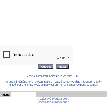
V rámci komentářů nelze používat tagy HTML.
Pro vložení tučného textu, odkazu nebo e-mailové adresy využijte následující značky:
[b]tučné[/b], [url]http://www.domeny.cz[/url], [email]jmeno@domena.cz[/email]
hledej
rozšířené hledání cest
rozšířené hledání chat