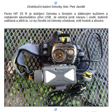
Distribuční balení čelovky, foto: Petr Jandík
Fenix HP 25 R je dobíjecí čelovka s širokým a dálkovým kuželem a
nabíjením akumulátoru přes USB. Je odolná proti nárazu i vodě, bytelně
udělaná a dělá to, co by člověk od čelovky očekával, svítí hodně a dlouho.