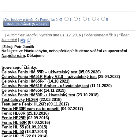
[Akt. bodový průměr: 0 / Počet hlasů: 0]
1
2
3
4
5
| Autor:
Petr Jandík
| Vydáno dne 01. 12. 2016 |
Počet komentářů
: 0 |
Přidat
komentář
|
| Zdroj: Petr Jandík
Našli jste ve článku chybu, nebo překlep? Budeme vděční za upozornění.
Napište nám
. Děkujeme
Související články:
Čelovka Fenix HM 55R – uživatelský test
(05.05.2026)
Čelovka Fenix HM51R Ruby V2.0 – uživatelský test
(29.04.2022)
Čelovka Fenix HM65R-T
(14.10.2021)
Čelovka Fenix HM61R Amber - uživatelský test
(11.11.2020)
Čelovka Fenix HM65R
(14.11.2019)
Čelovka Fenix HM50R - uživatelský test
(23.10.2018)
Test čelovky HL26R
(22.03.2018)
Testujeme Fenix HL26R
(09.11.2017)
Fenix HP30R vám na to posvítí
(04.07.2017)
Fenix HL60R
(25.10.2016)
Fenix HP25R
(02.09.2016)
Fenix HL 60R
(07.03.2016)
Fenix HL 55
(01.09.2015)
Fenix HL-50
(18.07.2014)
Fenix HP 15
(22.01.2014)