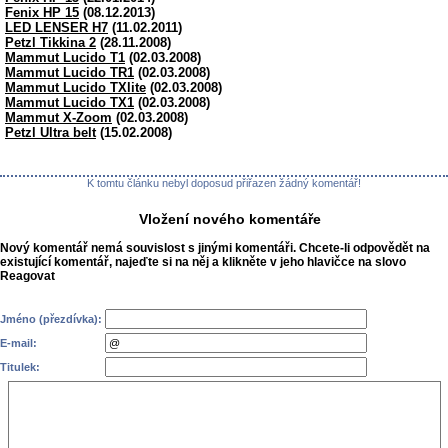
Fenix HP 15
(08.12.2013)
LED LENSER H7
(11.02.2011)
Petzl Tikkina 2
(28.11.2008)
Mammut Lucido T1
(02.03.2008)
Mammut Lucido TR1
(02.03.2008)
Mammut Lucido TXlite
(02.03.2008)
Mammut Lucido TX1
(02.03.2008)
Mammut X-Zoom
(02.03.2008)
Petzl Ultra belt
(15.02.2008)
K tomtu článku nebyl doposud přiřazen žádný komentář!
Vložení nového komentáře
Nový komentář nemá souvislost s jinými komentáři. Chcete-li odpovědět na
existující komentář, najeďte si na něj a klikněte v jeho hlavičce na slovo
Reagovat
Jméno (přezdívka):
E-mail:
Titulek: