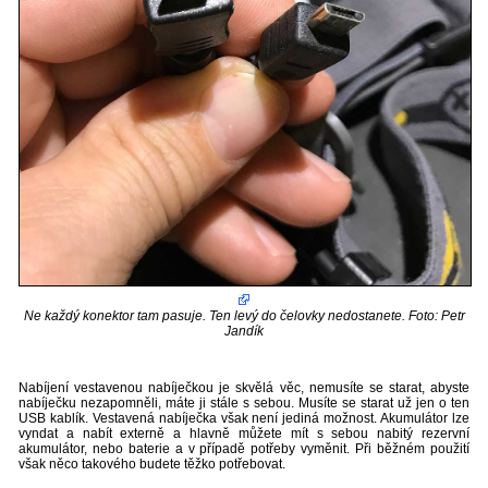
Ne každý konektor tam pasuje. Ten levý do čelovky nedostanete. Foto: Petr
Jandík
Nabíjení vestavenou nabíječkou je skvělá věc, nemusíte se starat, abyste
nabíječku nezapomněli, máte ji stále s sebou. Musíte se starat už jen o ten
USB kablík. Vestavená nabíječka však není jediná možnost. Akumulátor lze
vyndat a nabít externě a hlavně můžete mít s sebou nabitý rezervní
akumulátor, nebo baterie a v případě potřeby vyměnit. Při běžném použití
však něco takového budete těžko potřebovat.