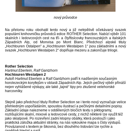
nový průvodce
Na přelomu roku obohatil tento nový a již netrpělivě očekávaný svazek
populární knihovničku průvodců edice ROTHER Selection. Nabízí výběr 101
skalních i ledovcových cest na tří- a čtyřtisícovky francouzských a italských
Západních Alp, od Monvisa po Mont Blanc. Předchozí alpské tituly
„Hochtouren Ostalpen“ a „Hochtouren Westalpen 1“ jsou základními a nový
svazek „Hochtouren Westalpen 2“ doplňuje mezeru a zakončuje trilogii.
Rother Selection
Hartmut Eberlein, Ralf Gantzhorn
Hochtouren Westalpen 2
Autoři Hartmut Eberlein a Ralf Gantzhorn patří k nadšeným současným
horolezeckým koryfejům v oblasti Západních Alp. Jejich pečlivý výběr přináší
nejen vyhlášené výstupy, ale také „tajné“ tipy pro zkušené velehorské
harcovníky.
Stejně jako předchozí tituly Rother Selection se i tento nový vyznačuje velice
přehledným uspořádáním, spoustou ilustrací a pečlivými detailními popisy.
Základní údaje nalezneme v oddělených bločích textu s piktogramy,
rozlišujícími skalní, mixové a ledovcové cesty, z nichž některé lze využít též
jako skialpové. Po rozevření zadní klopny obálky, která poslouží i jako
praktická záložka aktuální stránky, na nás vykoukne mapa s čísly výstupů.
Provázanost s textem je šikovná, bez dlouhého listování lze rychle a
úspěšně hledat a najít.