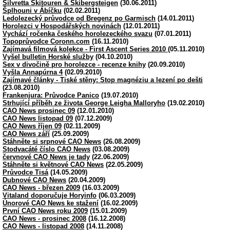
Silvretta Skitouren & Skibergsteigen
(30.06.2011)
Šplhouni v Ábíčku
(02.02.2011)
Ledolezecký průvodce od Bregenz po Garmisch
(14.01.2011)
Horolezci v Hospodářských novinách
(12.01.2011)
Vychází ročenka českého horolezeckého svazu
(07.01.2011)
Topoprůvodce Coronn.com
(16.11.2010)
Zajímavá filmová kolekce - First Ascent Series 2010
(05.11.2010)
Vyšel bulletin Horské služby
(04.10.2010)
Sex v divočině pro horolezce - recenze knihy
(20.09.2010)
Vyšla Annapúrna 4
(02.09.2010)
Zajímavé články - Tiské stěny: Stop magnéziu a lezení po dešti
(23.08.2010)
Frankenjura: Průvodce Panico
(19.07.2010)
Strhující příběh ze života George Leigha Malloryho
(19.02.2010)
CAO News prosinec 09
(12.01.2010)
CAO News listopad 09
(07.12.2009)
CAO News říjen 09
(02.11.2009)
CAO News září
(25.09.2009)
Stáhněte si srpnové CAO News
(26.08.2009)
Stodvacáté číslo CAO News
(03.08.2009)
červnové CAO News je tady
(22.06.2009)
Stáhněte si květnové CAO News
(22.05.2009)
Průvodce Tisá
(14.05.2009)
Dubnové CAO News
(20.04.2009)
CAO News - březen 2009
(16.03.2009)
Vitaland doporučuje Horyinfo
(06.03.2009)
Únorové CAO News ke stažení
(16.02.2009)
První CAO News roku 2009
(15.01.2009)
CAO News - prosinec 2008
(16.12.2008)
CAO News - listopad 2008
(14.11.2008)