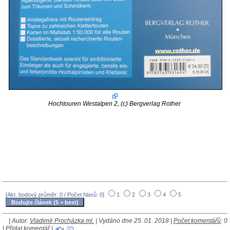
Hochtouren Westalpen 2, (c) Bergverlag Rother
[Akt. bodový průměr: 0 / Počet hlasů: 0]
1
2
3
4
5
| Autor:
Vladimír Procházka ml.
| Vydáno dne 25. 01. 2018 |
Počet komentářů
: 0
|
Přidat komentář
|