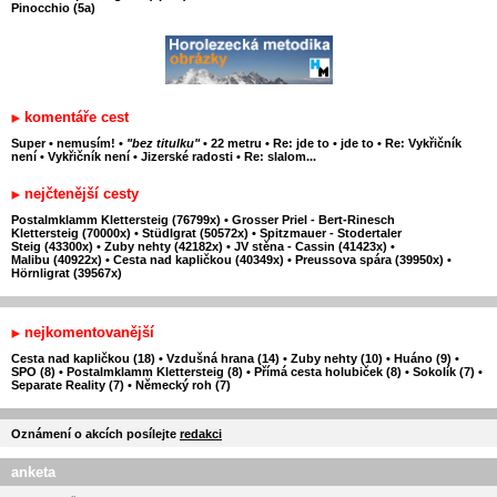
Pinocchio (5a)
komentáře cest
Super
•
nemusím!
•
"bez titulku"
•
22 metru
•
Re: jde to
•
jde to
•
Re: Vykřičník
není
•
Vykřičník není
•
Jizerské radosti
•
Re: slalom...
nejčtenější cesty
Postalmklamm Klettersteig (76799x)
•
Grosser Priel - Bert-Rinesch
Klettersteig (70000x)
•
Stüdlgrat (50572x)
•
Spitzmauer - Stodertaler
Steig (43300x)
•
Zuby nehty (42182x)
•
JV stěna - Cassin (41423x)
•
Malibu (40922x)
•
Cesta nad kapličkou (40349x)
•
Preussova spára (39950x)
•
Hörnligrat (39567x)
nejkomentovanější
Cesta nad kapličkou (18)
•
Vzdušná hrana (14)
•
Zuby nehty (10)
•
Huáno (9)
•
SPO (8)
•
Postalmklamm Klettersteig (8)
•
Přímá cesta holubiček (8)
•
Sokolík (7)
•
Separate Reality (7)
•
Německý roh (7)
Oznámení o akcích posílejte
redakci
anketa