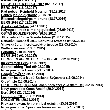
Karwendel
(03.04.2017)
DIE WELT DER BERGE 2017
(02.03.2017)
BERG 2017
(18.02.2017)
Pád nebes - Reinhold Messner
(18.12.2016)
Panico jde do digitality
(21.07.2016)
Elbsandsteingebirge mit hund
(18.07.2016)
BERG 2016
(17.02.2016)
Alaska und Yukon
(24.11.2015)
Kalymnos - rock climbing guidebok
(06.09.2015)
OSTAŠ BOULDERTOPO
(26.08.2015)
30 let edice Rother Wanderführer
(26.07.2015)
Benefiční kalendář 2016 Bohumila Svatoše
(04.06.2015)
Vltavská žula - horolezecký průvodce
(29.05.2015)
Wetterstein nord
(19.05.2015)
Longlines
(10.04.2015)
BERG 2015
(02.04.2015)
BERGVERLAG ROTHER : 95+30 = 2015
(22.02.2015)
Im extremen Fels
(17.02.2015)
Sportclimbing Tirol
(09.02.2015)
Nové průvodce Panico
(21.12.2014)
Padající hvězda
(04.12.2014)
Lexikon lezců a klubů Saského Švýcarska
(17.09.2014)
Oltrefinale
(13.08.2014)
HRDĚ, TVRDĚ, MAZANĚ aneb horolezci v Českém Ráji
(02.07.2014)
Nový průvodce: Costa Amalfi
(29.04.2014)
Berg 2014
(21.03.2014)
HoroLezec 2013
(13.02.2014)
DOLOMITEN
(29.01.2014)
Krok za krokem, ten první byl učiněn.
(15.01.2014)
Nový průvodce: Sportovní lezení na Sicílii
(27.12.2013)