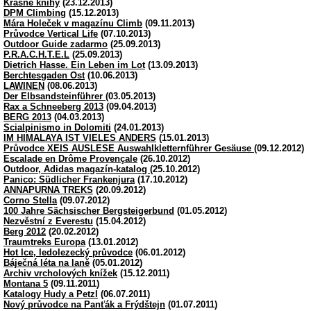
Krásné knihy
(23.12.2013)
DPM Climbing
(15.12.2013)
Mára Holeček v magazínu Climb
(09.11.2013)
Průvodce Vertical Life
(07.10.2013)
Outdoor Guide zadarmo
(25.09.2013)
P.R.A.C.H.T.E.L
(25.09.2013)
Dietrich Hasse. Ein Leben im Lot
(13.09.2013)
Berchtesgaden Ost
(10.06.2013)
LAWINEN
(08.06.2013)
Der Elbsandsteinführer
(03.05.2013)
Rax a Schneeberg 2013
(09.04.2013)
BERG 2013
(04.03.2013)
Scialpinismo in Dolomiti
(24.01.2013)
IM HIMALAYA IST VIELES ANDERS
(15.01.2013)
Průvodce XEIS AUSLESE Auswahlkletternführer Gesäuse
(09.12.2012)
Escalade en Drôme Provençale
(26.10.2012)
Outdoor, Adidas magazín-katalog
(25.10.2012)
Panico: Südlicher Frankenjura
(17.10.2012)
ANNAPURNA TREKS
(20.09.2012)
Corno Stella
(09.07.2012)
100 Jahre Sächsischer Bergsteigerbund
(01.05.2012)
Nezvěstní z Everestu
(15.04.2012)
Berg 2012
(20.02.2012)
Traumtreks Europa
(13.01.2012)
Hot Ice, ledolezecký průvodce
(06.01.2012)
Báječná léta na laně
(05.01.2012)
Archiv vrcholových knížek
(15.12.2011)
Montana 5
(09.11.2011)
Katalogy Hudy a Petzl
(06.07.2011)
Nový průvodce na Panťák a Frýdštejn
(01.07.2011)