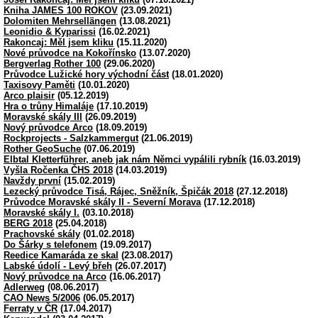
Kniha JAMES 100 ROKOV
(23.09.2021)
Dolomiten Mehrsellängen
(13.08.2021)
Leonidio & Kyparissi
(16.02.2021)
Rakoncaj: Měl jsem kliku
(15.11.2020)
Nové průvodce na Kokořínsko
(13.07.2020)
Bergverlag Rother 100
(29.06.2020)
Průvodce Lužické hory východní část
(18.01.2020)
Taxisovy Paměti
(10.01.2020)
Arco plaisir
(05.12.2019)
Hra o trůny Himaláje
(17.10.2019)
Moravské skály III
(26.09.2019)
Nový průvodce Arco
(18.09.2019)
Rockprojects - Salzkammergut
(21.06.2019)
Rother GeoSuche
(07.06.2019)
Elbtal Kletterführer, aneb jak nám Němci vypálili rybník
(16.03.2019)
Vyšla Ročenka ČHS 2018
(14.03.2019)
Navždy první
(15.02.2019)
Lezecký průvodce Tisá, Rájec, Sněžník, Špičák 2018
(27.12.2018)
Průvodce Moravské skály II - Severní Morava
(17.12.2018)
Moravské skály I.
(03.10.2018)
BERG 2018
(25.04.2018)
Prachovské skály
(01.02.2018)
Do Šárky s telefonem
(19.09.2017)
Reedice Kamaráda ze skal
(23.08.2017)
Labské údolí - Levý břeh
(26.07.2017)
Nový průvodce na Arco
(16.06.2017)
Adlerweg
(08.06.2017)
CAO News 5/2006
(06.05.2017)
Ferraty v ČR
(17.04.2017)