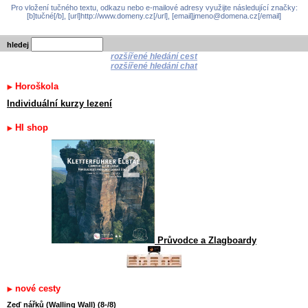
Pro vložení tučného textu, odkazu nebo e-mailové adresy využijte následující značky:
[b]tučné[/b], [url]http://www.domeny.cz[/url], [email]jmeno@domena.cz[/email]
hledej
rozšířené hledání cest
rozšířené hledání chat
Horoškola
Individuální kurzy lezení
HI shop
Průvodce a Zlagboardy
nové cesty
Zeď nářků (Walling Wall) (8-/8)