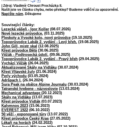
| Zdroj: Vladimír Chroust Procházka II.
Našli jste ve článku chybu, nebo překlep? Budeme vděční za upozornění.
Napište nám
. Děkujeme
Související články:
Lezecká vášeň - Igor Koller
(08.07.2026)
Nové lezecké průvodce.
(03.11.2025)
Pleskoty a Vysoké kolo, nový průvodce
(19.10.2025)
Topoprůvodce Labák 2. vydání - Levý břeh.
(19.08.2025)
John Gill, mistr skal
(12.08.2025)
Křest průvodce Bělá
(30.06.2025)
Věžák - Podtrosecká údolí.
(09.06.2025)
Topoprůvodce Labák 2. vydání - Pravý břeh
(29.04.2025)
Vychází Věžák
(26.04.2025)
Aktualizované Skály na Vidláku
(30.07.2024)
Křest Vltavské žuly
(21.06.2024)
Perly východu
(03.05.2024)
Adršpach I.
(26.04.2024)
Sura Peak na obálce Alpine Journalu
(30.03.2024)
Tatranské hrebene - názvoslovie
(13.03.2024)
Mechanical advantage
(20.12.2023)
Skály na Vidláku
(13.07.2023)
Křest průvodce Vidlák
(03.07.2023)
Kalymnos 2023
(15.06.2023)
EVEREST 1922
(06.10.2022)
50 věží - exponované túry
(13.07.2022)
Křest průvodce Český Kras
(27.05.2022)
Lékaři na horách
(24.02.2022)
Josef Rakoncaj: Měl jsem kliku
(07.10.2021)