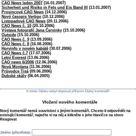
CAO News leden 2007
(16.01.2007)
Sicherheit und Risiko in Fels und Eis Band III
(13.01.2007)
Prosincové CAO News
(14.12.2006)
Nový časopis Vertigo
(10.12.2006)
Listopadové CAO News
(20.11.2006)
CAO News č. 10
(20.10.2006)
Výstava fotografií Jana Červinky
(15.10.2006)
Outside
(15.10.2006)
CAO News č. 9
(13.09.2006)
CAO News č. 8
(16.08.2006)
Horyinfo v novém kabátě
(30.07.2006)
CAO News č.7
(17.07.2006)
Letní Everest
(13.06.2006)
CAO news 6/2006
(12.06.2006)
Nová Montana
(11.06.2006)
Průvodce Tisá
(09.06.2006)
Dubské skály
(06.04.2005)
K tomtu článku nebyl doposud přiřazen žádný komentář!
Vložení nového komentáře
Nový komentář nemá souvislost s jinými komentáři. Chcete-li odpovědět na
existující komentář, najeďte si na něj a klikněte v jeho hlavičce na slovo
Reagovat
Jméno (přezdívka):