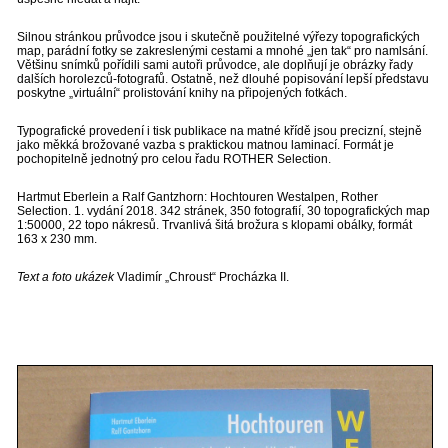
Silnou stránkou průvodce jsou i skutečně použitelné výřezy topografických
map, parádní fotky se zakreslenými cestami a mnohé „jen tak“ pro namlsání.
Většinu snímků pořídili sami autoři průvodce, ale doplňují je obrázky řady
dalších horolezců-fotografů. Ostatně, než dlouhé popisování lepší představu
poskytne „virtuální“ prolistování knihy na připojených fotkách.
Typografické provedení i tisk publikace na matné křídě jsou precizní, stejně
jako měkká brožované vazba s praktickou matnou laminací. Formát je
pochopitelně jednotný pro celou řadu ROTHER Selection.
Hartmut Eberlein a Ralf Gantzhorn: Hochtouren Westalpen, Rother
Selection. 1. vydání 2018. 342 stránek, 350 fotografií, 30 topografických map
1:50000, 22 topo nákresů. Trvanlivá šitá brožura s klopami obálky, formát
163 x 230 mm.
Text a foto ukázek
Vladimír „Chroust“ Procházka II.