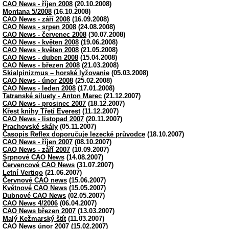
CAO News - říjen 2008
(20.10.2008)
Montana 5/2008
(16.10.2008)
CAO News - září 2008
(16.09.2008)
CAO News - srpen 2008
(24.08.2008)
CAO News - červenec 2008
(30.07.2008)
CAO News - květen 2008
(19.06.2008)
CAO News - květen 2008
(21.05.2008)
CAO News - duben 2008
(15.04.2008)
CAO News - březen 2008
(21.03.2008)
Skialpinizmus – horské lyžovanie
(05.03.2008)
CAO News - únor 2008
(25.02.2008)
CAO News - leden 2008
(17.01.2008)
Tatranské siluety - Anton Marec
(21.12.2007)
CAO News - prosinec 2007
(18.12.2007)
Křest knihy Třetí Everest
(11.12.2007)
CAO News - listopad 2007
(20.11.2007)
Prachovské skály
(05.11.2007)
Časopis Reflex doporučuje lezecké průvodce
(18.10.2007)
CAO News - říjen 2007
(08.10.2007)
CAO News - září 2007
(10.09.2007)
Srpnové CAO News
(14.08.2007)
Červencové CAO News
(31.07.2007)
Letní Vertigo
(21.06.2007)
Červnové CAO news
(15.06.2007)
Květnové CAO News
(15.05.2007)
Dubnové CAO News
(02.05.2007)
CAO News 4/2006
(06.04.2007)
CAO News březen 2007
(13.03.2007)
Malý Kežmarský štít
(11.03.2007)
CAO News únor 2007
(15.02.2007)