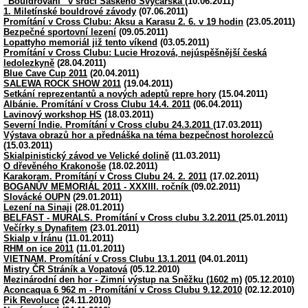
“Bouldrování” v srdci Saského Švýcarska
(10.06.2011)
1. Miletínské bouldrové závody
(07.06.2011)
Promítání v Cross Clubu: Aksu a Karasu 2. 6. v 19 hodin
(23.05.2011)
Bezpečné sportovní lezení
(09.05.2011)
Lopattyho memoriál již tento víkend
(03.05.2011)
Promítání v Cross Clubu: Lucie Hrozová, nejúspěšnější česká
ledolezkyně
(28.04.2011)
Blue Cave Cup 2011
(20.04.2011)
SALEWA ROCK SHOW 2011
(19.04.2011)
Setkání reprezentantů a nových adeptů repre hory
(15.04.2011)
Albánie. Promítání v Cross Clubu 14.4. 2011
(06.04.2011)
Lavinový workshop HS
(18.03.2011)
Severní Indie. Promítání v Cross clubu 24.3.2011
(17.03.2011)
Výstava obrazů hor a přednáška na téma bezpečnost horolezců
(15.03.2011)
Skialpinistický závod ve Velické dolině
(11.03.2011)
O dřevěného Krakonoše
(18.02.2011)
Karakoram. Promítání v Cross Clubu 24. 2. 2011
(17.02.2011)
BOGANŮV MEMORIÁL 2011 - XXXIII. ročník
(09.02.2011)
Slovácké OUPN
(29.01.2011)
Lezení na Sinaji
(28.01.2011)
BELFAST - MURALS. Promítání v Cross clubu 3.2.2011
(25.01.2011)
Večírky s Dynafitem
(23.01.2011)
Skialp v Íránu
(11.01.2011)
RHM on ice 2011
(11.01.2011)
VIETNAM. Promítání v Cross Clubu 13.1.2011
(04.01.2011)
Mistry ČR Stráník a Vopatová
(05.12.2010)
Mezinárodní den hor - Zimní výstup na Sněžku (1602 m)
(05.12.2010)
Aconcaqua 6 962 m - Promítání v Cross Clubu 9.12.2010
(02.12.2010)
Pik Revoluce
(24.11.2010)