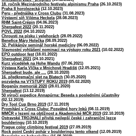
18. ročník Mezinárodního festivalu alpinismu Praha
(26.10.2023)
Praha 8 horolezecká
(12.10.2023)
Peru - přednáška v Cross Clubu
(31.08.2023)
Výstavní síň Viléma Heckela
(28.08.2023)
RHM Saint-Crépin
(04.06.2023)
Sherpafest 2022
(20.11.2022)
POVL 2022
(04.10.2022)
Chrousti na písku i velehorách
(28.09.2022)
Benefice Máry Holečka
(08.09.2022)
32. Pelikánův seminář horské medicíny
(06.09.2022)
Slavnostní vyhlášení nominací na výstupy roku 2021
(10.02.2022)
EPO outdoor fest
(18.01.2022)
Sherpafest 2021
(24.10.2021)
Kurz vícedélek na Hohe Wandu
(07.06.2021)
Výstava Karla Vlčka v Mnichově Hradišti
(12.05.2021)
Sherpafest bude, ale ....
(28.10.2020)
16. předkremační slet na Blatech
(30.05.2020)
pozvánka na VÝSTUPY ROKU 2019
(05.02.2020)
Boganův memoriál 2020
(28.01.2020)
Sherpafest
(13.12.2019)
50 výročí expedice Annapúrna: Beseda s posledními účastníky
(02.12.2019)
Dry Tool Cup Brno 2019
(17.11.2019)
Promítání v Cross Clubu: Posvátné hory Inků
(08.11.2019)
MMČR v lezení na obtížnost a Akademické MČR 2019
(22.10.2019)
Ostravské TROJHALÍ přivítá nejlepší české i zahraniční lezce
boulderingu
(10.10.2019)
Prague color climbing festival 2019
(27.09.2019)
Rock point Český pohár v boulderingu tento víkend
(12.09.2019)