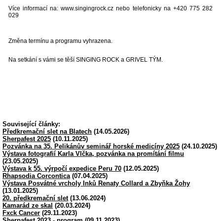
Více informací na: www.singingrock.cz nebo telefonicky na +420 775 282
029
Změna termínu a programu vyhrazena.
Na setkání s vámi se těší SINGING ROCK a GRIVEL TÝM.
Související články:
Předkremační slet na Blatech
(14.05.2026)
Sherpafest 2025
(10.11.2025)
Pozvánka na 35. Pelikánův seminář horské medicíny 2025
(24.10.2025)
Výstava fotografií Karla Vlčka, pozvánka na promítání filmu
(23.05.2025)
Výstava k 55. výrpočí expedice Peru 70
(12.05.2025)
Rhapsodia Corcontica
(07.04.2025)
Výstava Posvátné vrcholy Inků Renaty Collard a Zbyňka Žohy
(13.01.2025)
20. předkremační slet
(13.06.2024)
Kamarád ze skal
(20.03.2024)
Fxck Cancer
(29.11.2023)
Sherpafest 2023 - program
(09.11.2023)