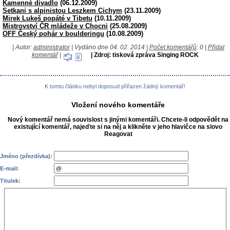
Kamenné divadlo
(06.12.2009)
Setkani s alpinistou Leszkem Cichym
(23.11.2009)
Mirek Lukeš popáté v Tibetu
(10.11.2009)
Mistrovství ČR mládeže v Chocni
(25.08.2009)
OFF Český pohár v boulderingu
(10.08.2009)
| Autor:
administrator
| Vydáno dne 04. 02. 2014 |
Počet komentářů
: 0 |
Přidat
komentář
|
| Zdroj: tisková zpráva Singing ROCK
K tomtu článku nebyl doposud přiřazen žádný komentář!
Vložení nového komentáře
Nový komentář nemá souvislost s jinými komentáři. Chcete-li odpovědět na
existující komentář, najeďte si na něj a klikněte v jeho hlavičce na slovo
Reagovat
Jméno (přezdívka):
E-mail:
Titulek: