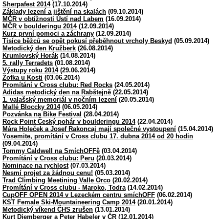
Sherpafest 2014
(17.10.2014)
Základy lezení a jištění na skalách
(09.10.2014)
MČR v obtížnosti Ústí nad Labem
(16.09.2014)
MČR v boulderingu 2014
(12.09.2014)
Kurz první pomoci a záchrany
(12.09.2014)
Tisíce běžců se opět pokusí přeběhnout vrcholy Beskyd
(05.09.2014)
Metodický den Kružberk
(26.08.2014)
Krumlovský Horák
(14.08.2014)
5. rally Terradets
(01.08.2014)
Výstupy roku 2014
(29.06.2014)
Žofka u Kosti
(03.06.2014)
Promítání v Cross clubu: Red Rocks
(24.05.2014)
Adidas metodický den na Rabštejně
(22.05.2014)
1. valašský memoriál v nočním lezení
(20.05.2014)
Mallé Bloccky 2014
(06.05.2014)
Pozvánka na Bike Festival
(28.04.2014)
Rock Point Český pohár v boulderingu 2014
(22.04.2014)
Mára Holeček a Josef Rakoncaj mají společné vystoupení
(15.04.2014)
Yosemite, promítání v Cross clubu 17. dubna 2014 od 20 hodin
(09.04.2014)
Tommy Caldwell na SmíchOFFě
(03.04.2014)
Promítání v Cross clubu: Peru
(20.03.2014)
Nominace na rychlost
(07.03.2014)
Nesmí projet za žádnou cenu!
(05.03.2014)
Trad Climbing Meetining Valle Orco
(20.02.2014)
Promítání v Cross clubu - Maroko, Todra
(14.02.2014)
CupOFF OPEN 2014 v Lezeckém centru smíchOFF
(06.02.2014)
KST Female Ski-Mountaineering Camp 2014
(20.01.2014)
Metodický víkend ČHS zrušen
(13.01.2014)
Kurt Diemberger a Peter Habeler v ČR
(12.01.2014)