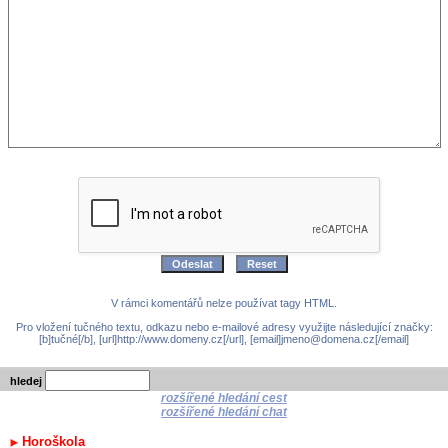
V rámci komentářů nelze používat tagy HTML.
Pro vložení tučného textu, odkazu nebo e-mailové adresy využijte následující značky:
[b]tučné[/b], [url]http://www.domeny.cz[/url], [email]jmeno@domena.cz[/email]
hledej
rozšířené hledání cest
rozšířené hledání chat
Horoškola