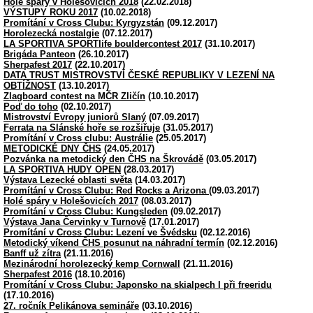
Holé spáry v Holešovicích 2018
(22.02.2018)
VÝSTUPY ROKU 2017
(10.02.2018)
Promítání v Cross Clubu: Kyrgyzstán
(09.12.2017)
Horolezecká nostalgie
(07.12.2017)
LA SPORTIVA SPORTlife bouldercontest 2017
(31.10.2017)
Brigáda Panteon
(26.10.2017)
Sherpafest 2017
(22.10.2017)
DATA TRUST MISTROVSTVÍ ČESKÉ REPUBLIKY V LEZENÍ NA
OBTÍŽNOST
(13.10.2017)
Zlagboard contest na MČR Zličín
(10.10.2017)
Poď do toho
(02.10.2017)
Mistrovství Evropy juniorů Slaný
(07.09.2017)
Ferrata na Slánské hoře se rozšiřuje
(31.05.2017)
Promítání v Cross clubu: Austrálie
(25.05.2017)
METODICKÉ DNY ČHS
(24.05.2017)
Pozvánka na metodický den ČHS na Škrovádě
(03.05.2017)
LA SPORTIVA HUDY OPEN
(28.03.2017)
Výstava Lezecké oblasti světa
(14.03.2017)
Promítání v Cross Clubu: Red Rocks a Arizona
(09.03.2017)
Holé spáry v Holešovicích 2017
(08.03.2017)
Promítání v Cross Clubu: Kungsleden
(09.02.2017)
Výstava Jana Červinky v Turnově
(17.01.2017)
Promítání v Cross Clubu: Lezení ve Švédsku
(02.12.2016)
Metodický víkend ČHS posunut na náhradní termín
(02.12.2016)
Banff už zítra
(21.11.2016)
Mezinárodní horolezecký kemp Cornwall
(21.11.2016)
Sherpafest 2016
(18.10.2016)
Promítání v Cross Clubu: Japonsko na skialpech I při freeridu
(17.10.2016)
27. ročník Pelikánova semináře
(03.10.2016)