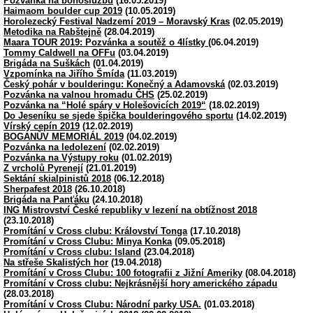
Pozvánka na bohoslužbu
(16.05.2019)
Haimaom boulder cup 2019
(10.05.2019)
Horolezecký Festival Nadzemí 2019 – Moravský Kras
(02.05.2019)
Metodika na Rabštejně
(28.04.2019)
Maara TOUR 2019: Pozvánka a soutěž o 4lístky
(06.04.2019)
Tommy Caldwell na OFFu
(03.04.2019)
Brigáda na Suškách
(01.04.2019)
Vzpomínka na Jiřího Šmída
(11.03.2019)
Český pohár v boulderingu: Konečný a Adamovská
(02.03.2019)
Pozvánka na valnou hromadu ČHS
(25.02.2019)
Pozvánka na “Holé spáry v Holešovicích 2019“
(18.02.2019)
Do Jeseníku se sjede špička boulderingového sportu
(14.02.2019)
Vírský cepín 2019
(12.02.2019)
BOGANŮV MEMORIÁL 2019
(04.02.2019)
Pozvánka na ledolezení
(02.02.2019)
Pozvánka na Výstupy roku
(01.02.2019)
Z vrcholů Pyrenejí
(21.01.2019)
Sektání skialpinistů 2018
(06.12.2018)
Sherpafest 2018
(26.10.2018)
Brigáda na Panťáku
(24.10.2018)
ING Mistrovství České republiky v lezení na obtížnost 2018
(23.10.2018)
Promítání v Cross clubu: Království Tonga
(17.10.2018)
Promítání v Cross Clubu: Minya Konka
(09.05.2018)
Promítání v Cross clubu: Island
(23.04.2018)
Na střeše Skalistých hor
(19.04.2018)
Promítání v Cross Clubu: 100 fotografii z Jižní Ameriky
(08.04.2018)
Promítání v Cross clubu: Nejkrásnější hory amerického západu
(28.03.2018)
Promítání v Cross Clubu: Národní parky USA.
(01.03.2018)