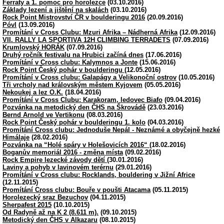
Ferraty a 1. pomoc pro horolezce
(03.10.2016)
Základy lezení a jištění na skalách
(03.10.2016)
Rock Point Mistrovství ČR v boulderingu 2016
(20.09.2016)
Póvl
(13.09.2016)
Promítání v Cross Clubu: Mzuri Afrika – Nádherná Afrika
(12.09.2016)
VII. RALLY LA SPORTIVA 12H CLIMBING TERRADETS
(07.09.2016)
Krumlovský HORÁK
(07.09.2016)
Druhý ročník festivalu na Hrubici začíná dnes
(17.06.2016)
Promítání v Cross clubu: Kalymnos a Jonte
(15.06.2016)
Rock Point Český pohár v boulderingu
(12.05.2016)
Promítání v Cross clubu: Galapágy a Velikonoční ostrov
(10.05.2016)
Tři vrcholy nad královským městem Kyjovem
(05.05.2016)
Nekoukej a lez O.K.
(18.04.2016)
Promítání v Cross Clubu: Karakoram, ledovec Biafo
(09.04.2016)
Pozvánka na metodický den ČHS na Škrovádě
(23.03.2016)
Bernd Arnold ve Vertikonu
(08.03.2016)
Rock Point Český pohár v boulderingu 1. kolo
(04.03.2016)
Promítání Cross clubu: Jednoduše Nepál - Neznámé a obyčejně hezké
Himálaje
(28.02.2016)
Pozvánka na “Holé spáry v Holešovicích 2016“
(18.02.2016)
Boganův memoriál 2016 - změna místa
(09.02.2016)
Rock Empire lezecké závody dětí
(30.01.2016)
Laviny a pohyb v lavinovém terérnu
(29.01.2016)
Promítání v Cross clubu: Rocklands, bouldering v Jižní Africe
(12.11.2015)
Promítání Cross clubu: Bouře v poušti Atacama
(05.11.2015)
Horolezecký sraz Bezuchov
(04.11.2015)
Sherpafest 2015
(10.10.2015)
Od Radyně až na K 2 (8.611 m).
(09.10.2015)
Metodický den ČHS v Alkazaru
(08.10.2015)