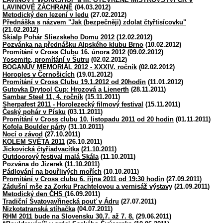
LAVINOVÉ ZÁCHRANĚ
(04.03.2012)
Metodický den lezení v ledu
(27.02.2012)
Přednáška s názvem "Jak (bezpečněji) zdolat čtyřtisícovku"
(21.02.2012)
Skialp Pohár Sliezskeho Domu 2012
(12.02.2012)
Pozvánka na přednášku Alpského klubu Brno
(10.02.2012)
Promítání v Cross Clubu 16. února 2012
(09.02.2012)
Yosemite, promítání v Šutru
(02.02.2012)
BOGANŮV MEMORIÁL 2012 - XXXIV. ročník
(02.02.2012)
Horoples v Černošicích
(19.01.2012)
Promítání v Cross Clubu 19.1.2012 od 20hodin
(11.01.2012)
Gutovka Drytool Cup: Hrozová a Lienerth
(28.11.2011)
Sambar Steel 11, 4. ročník
(15.11.2011)
Sherpafest 2011 - Horolezecký filmový festival
(15.11.2011)
Český pohár v Písku
(03.11.2011)
Promítání v Cross clubu 10. listopadu 2011 od 20 hodin
(01.11.2011)
Kofola Boulder párty
(31.10.2011)
Nocí o závod
(27.10.2011)
KOLEM SVĚTA 2011
(26.10.2011)
Jickovická čtyřiadvacítka
(21.10.2011)
Outdoorový festival malá Skála
(11.10.2011)
Pozvána do Jizerek
(11.10.2011)
Pádlování na bouřlivých mořích
(10.10.2011)
Promítání v Cross clubu 6. října 2011 od 19:30 hodin
(27.09.2011)
Zádušní mše za Zorku Prachtelovou a vernisáž výstavy
(21.09.2011)
Metodický den ČHS
(16.09.2011)
Tradiční Svatovavřinecká pouť v Ádru
(27.07.2011)
Nizkotatranská stíhačka
(04.07.2011)
RHM 2011 bude na Slovensku 30.7. až 7. 8.
(29.06.2011)