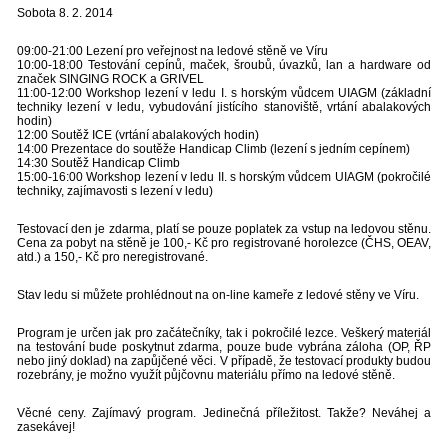
Sobota 8. 2. 2014
09:00-21:00 Lezení pro veřejnost na ledové stěně ve Víru
10:00-18:00 Testování cepínů, maček, šroubů, úvazků, lan a hardware od
značek SINGING ROCK a GRIVEL
11:00-12:00 Workshop lezení v ledu I. s horským vůdcem UIAGM (základní
techniky lezení v ledu, vybudování jistícího stanoviště, vrtání abalakových
hodin)
12:00 Soutěž ICE (vrtání abalakových hodin)
14:00 Prezentace do soutěže Handicap Climb (lezení s jedním cepínem)
14:30 Soutěž Handicap Climb
15:00-16:00 Workshop lezení v ledu II. s horským vůdcem UIAGM (pokročilé
techniky, zajímavosti s lezení v ledu)
Testovací den je zdarma, platí se pouze poplatek za vstup na ledovou stěnu.
Cena za pobyt na stěně je 100,- Kč pro registrované horolezce (ČHS, OEAV,
atd.) a 150,- Kč pro neregistrované.
Stav ledu si můžete prohlédnout na on-line kameře z ledové stěny ve Víru.
Program je určen jak pro začátečníky, tak i pokročilé lezce. Veškerý materiál
na testování bude poskytnut zdarma, pouze bude vybrána záloha (OP, ŘP
nebo jiný doklad) na zapůjčené věci. V případě, že testovací produkty budou
rozebrány, je možno využít půjčovnu materiálu přímo na ledové stěně.
Věcné ceny. Zajímavý program. Jedinečná příležitost. Takže? Neváhej a
zasekávej!