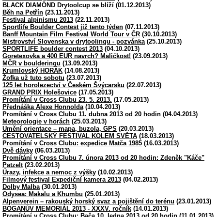
BLACK DIAMOND Drytoolcup se blíží
(01.12.2013)
Běh na Petřín
(23.11.2013)
Festival alpinismu 2013
(22.11.2013)
Sportlife Boulder Contest již tento týden
(07.11.2013)
Banff Mountain Film Festival World Tour v ČR
(30.10.2013)
Mistrovství Slovenska v drytoolingu - pozvánka
(25.10.2013)
SPORTLIFE boulder contest 2013
(04.10.2013)
Goretexovka a 400 EUR navrch? Maličkost!
(23.09.2013)
MČR v boulderingu
(13.09.2013)
Krumlovský HORÁK
(14.08.2013)
Žofka už tuto sobotu
(23.07.2013)
125 let horolezectví v Českém Švýcarsku
(22.07.2013)
GRAND PRIX Holešovice
(17.05.2013)
Promítání v Cross Clubu 23. 5. 2013.
(17.05.2013)
Přednáška Alexe Honnolda
(10.04.2013)
Promítání v Cross Clubu 11. dubna 2013 od 20 hodin
(04.04.2013)
Meteorologie v horách
(25.03.2013)
Umění orientace – mapa, buzola, GPS
(20.03.2013)
CESTOVATELSKÝ FESTIVAL KOLEM SVĚTA
(18.03.2013)
Promítání v Cross Clubu: expedice Matča 1985
(16.03.2013)
Dvě dávky
(06.03.2013)
Promítání v Cross Clubu 7. února 2013 od 20 hodin: Zdeněk "Káče"
Patzelt
(23.02.2013)
Úrazy, infekce a nemoc z výšky
(10.02.2013)
Filmový festival Expediční kamera 2013
(04.02.2013)
Dolby Malba
(30.01.2013)
Odysea: Makalu a Khumbu
(25.01.2013)
Alpenverein – rakouský horský svaz a pojištění do terénu
(23.01.2013)
BOGANŮV MEMORIÁL 2013 - XXXV. ročník
(14.01.2013)
Promítání v Cross Clubu: Bača 10. ledna 2013 od 20 hodin
(11.01.2013)