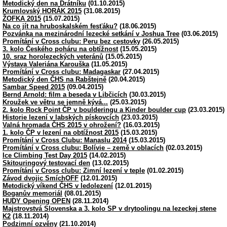
Metodický den na Drátníku
(01.10.2015)
Krumlovský HORÁK 2015
(31.08.2015)
ŽOFKA 2015
(15.07.2015)
Na co jít na hruboskalském fesťáku?
(18.06.2015)
Pozvánka na mezinárodní lezecké setkání v Joshua Tree
(03.06.2015)
Promítání v Cross clubu: Peru bez cestovky
(26.05.2015)
3. kolo Českého poháru na obtížnost
(15.05.2015)
10. sraz horolezeckých veteránů
(15.05.2015)
Výstava Valeriána Karouška
(11.05.2015)
Promítání v Cross clubu: Madagaskar
(27.04.2015)
Metodický den ČHS na Rabštejně
(20.04.2015)
Sambar Speed 2015
(09.04.2015)
Bernd Arnold: film a beseda v Libčicích
(30.03.2015)
Kroužek ve větru se jemně kývá...
(25.03.2015)
2. kolo Rock Point ČP v boulderingu a Kinder boulder cup
(23.03.2015)
Historie lezení v labských pískovcích
(23.03.2015)
Valná hromada ČHS 2015 v ohrožení?
(16.03.2015)
1. kolo ČP v lezení na obtížnost 2015
(15.03.2015)
Promítání v Cross Clubu: Manaslu 2014
(15.03.2015)
Promítání v Cross clubu: Bolívie – země v oblacích
(02.03.2015)
Ice Climbing Test Day 2015
(14.02.2015)
Skitouringový testovací den
(13.02.2015)
Promítání v Cross clubu: Zimní lezení v teple
(01.02.2015)
Závod dvojic SmíchOFF
(12.01.2015)
Metodický víkend ČHS v ledolezení
(12.01.2015)
Boganův memoriál
(08.01.2015)
HUDY Opening OPEN
(28.11.2014)
Majstrovstvá Slovenska a 3. kolo SP v drytoolingu na lezeckej stene
K2
(18.11.2014)
Podzimní ozvěny
(21.10.2014)