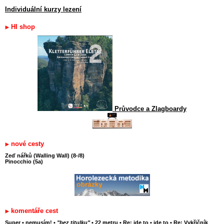
Individuální kurzy lezení
HI shop
Průvodce a Zlagboardy
nové cesty
Zeď nářků (Walling Wall) (8-/8)
Pinocchio (5a)
komentáře cest
Super
•
nemusím!
•
"bez titulku"
•
22 metru
•
Re: jde to
•
jde to
•
Re: Vykřičník