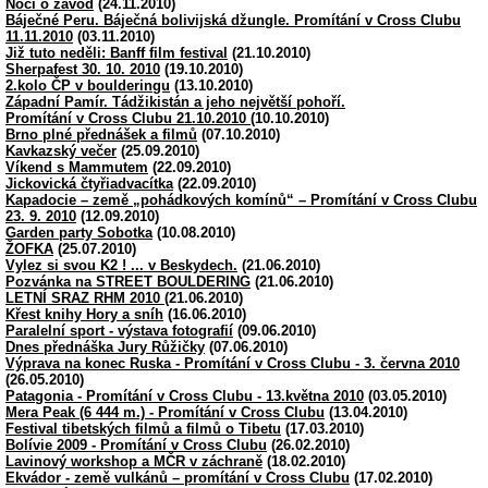
Nocí o závod
(24.11.2010)
Báječné Peru. Báječná bolivijská džungle. Promítání v Cross Clubu
11.11.2010
(03.11.2010)
Již tuto neděli: Banff film festival
(21.10.2010)
Sherpafest 30. 10. 2010
(19.10.2010)
2.kolo ČP v boulderingu
(13.10.2010)
Západní Pamír. Tádžikistán a jeho největší pohoří.
Promítání v Cross Clubu 21.10.2010
(10.10.2010)
Brno plné přednášek a filmů
(07.10.2010)
Kavkazský večer
(25.09.2010)
Víkend s Mammutem
(22.09.2010)
Jickovická čtyřiadvacítka
(22.09.2010)
Kapadocie – země „pohádkových komínů“ – Promítání v Cross Clubu
23. 9. 2010
(12.09.2010)
Garden party Sobotka
(10.08.2010)
ŽOFKA
(25.07.2010)
Vylez si svou K2 ! ... v Beskydech.
(21.06.2010)
Pozvánka na STREET BOULDERING
(21.06.2010)
LETNÍ SRAZ RHM 2010
(21.06.2010)
Křest knihy Hory a sníh
(16.06.2010)
Paralelní sport - výstava fotografií
(09.06.2010)
Dnes přednáška Jury Růžičky
(07.06.2010)
Výprava na konec Ruska - Promítání v Cross Clubu - 3. června 2010
(26.05.2010)
Patagonia - Promítání v Cross Clubu - 13.května 2010
(03.05.2010)
Mera Peak (6 444 m.) - Promítání v Cross Clubu
(13.04.2010)
Festival tibetských filmů a filmů o Tibetu
(17.03.2010)
Bolívie 2009 - Promítání v Cross Clubu
(26.02.2010)
Lavinový workshop a MČR v záchraně
(18.02.2010)
Ekvádor - země vulkánů – promítání v Cross Clubu
(17.02.2010)