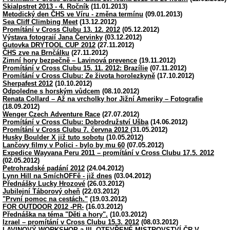
Skialpstret 2013 - 4. Ročník
(11.01.2013)
Metodický den ČHS ve Víru - změna termínu
(09.01.2013)
Sea Cliff Climbing Meet
(13.12.2012)
Promítání v Cross Clubu 13. 12. 2012
(05.12.2012)
Výstava fotograií Jana Červinky
(03.12.2012)
Gutovka DRYTOOL CUP 2012
(27.11.2012)
ČHS zve na Brnčálku
(27.11.2012)
Zimní hory bezpečně – Lavinová prevence
(19.11.2012)
Promítání v Cross Clubu 15. 11. 2012: Brazílie
(07.11.2012)
Promítání v Cross Clubu: Ze života horolezkyně
(17.10.2012)
Sherpafest 2012
(10.10.2012)
Odpoledne s horským vůdcem
(08.10.2012)
Renata Collard – Až na vrcholky hor Jižní Ameriky – Fotografie
(18.09.2012)
Wenger Czech Adventure Race
(27.07.2012)
Promítání v Cross Clubu: Dobrodružství Ušba
(14.06.2012)
Promítání v Cross Clubu 7. června 2012
(31.05.2012)
Husky Boulder X již tuto sobotu
(10.05.2012)
Lančovy filmy v Polici - bylo by mu 60
(07.05.2012)
Expedice Wayvana Peru 2011 – promítání v Cross Clubu 17.5. 2012
(02.05.2012)
Petrohradské padání 2012
(24.04.2012)
Lynn Hill na SmíchOFFě - již dnes
(03.04.2012)
Přednášky Lucky Hrozové
(26.03.2012)
Jubilejní Táborový oheň
(22.03.2012)
"První pomoc na cestách."
(19.03.2012)
FOR OUTDOOR 2012 -PR-
(16.03.2012)
Přednáška na téma "Děti a hory".
(10.03.2012)
Izrael – promítání v Cross Clubu 15.3. 2012
(08.03.2012)
LAVINOVÝ WORKSHOP a III. OTEVŘENÉ MISTROVSTVÍ ČR V