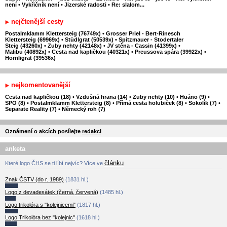
není
•
Vykřičník není
•
Jizerské radosti
•
Re: slalom...
nejčtenější cesty
Postalmklamm Klettersteig (76749x)
•
Grosser Priel - Bert-Rinesch
Klettersteig (69969x)
•
Stüdlgrat (50539x)
•
Spitzmauer - Stodertaler
Steig (43260x)
•
Zuby nehty (42148x)
•
JV stěna - Cassin (41399x)
•
Malibu (40892x)
•
Cesta nad kapličkou (40321x)
•
Preussova spára (39922x)
•
Hörnligrat (39536x)
nejkomentovanější
Cesta nad kapličkou (18)
•
Vzdušná hrana (14)
•
Zuby nehty (10)
•
Huáno (9)
•
SPO (8)
•
Postalmklamm Klettersteig (8)
•
Přímá cesta holubiček (8)
•
Sokolík (7)
•
Separate Reality (7)
•
Německý roh (7)
Oznámení o akcích posílejte
redakci
anketa
článku
Které logo ČHS se ti líbí nejvíc? Více ve
Znak ČSTV (do r. 1989)
(1831 hl.)
Logo z devadesátek (černá, červená)
(1485 hl.)
Logo trikolóra s "kolejnicemi"
(1817 hl.)
Logo Trikolóra bez "kolejnic"
(1618 hl.)