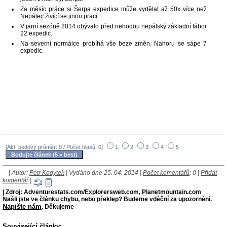
Za měsíc práce si Šerpa expedice může vydělat až 50x více než
Nepálec živící se jinou prací.
V jarní sezóně 2014 obývalo před nehodou nepálský základní tábor
22 expedic.
Na severní normálce probíhá vše beze změn. Nahoru se sápe 7
expedic.
[Akt. bodový průměr: 0 / Počet hlasů: 0]
1
2
3
4
5
| Autor:
Petr Kodytek
| Vydáno dne 25. 04. 2014 |
Počet komentářů
: 0 |
Přidat
komentář
|
| Zdroj: Adventurestats.com/Explorersweb.com, Planetmountain.com
Našli jste ve článku chybu, nebo překlep? Budeme vděční za upozornění.
Napište nám
. Děkujeme
Související články: