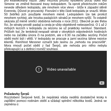
pro kvalifikovaný názor. Jako možnou příčinu vysokého počtu obětí vidí
Simone ve změně fixované trasy ledopádem. Ta oproti předchozím rokům
nevede středem ledopádu, ale mnohem více vlevo - blíže k západní stěně
Everestu. Důvod je prozaický. Fixování v této části ledopádu je snazší. Místo
50 žebříků jich použijete mnohem méně. Ledopádem lze tak prolézt
mnohem rychleji, ale hrozba padajících séraků je mnohem vyšší. To ostatně
ukázala již méně smrtící obdobná nehoda v roce 2011. Obecně je ale třeba
říci, že séraky prostě padají a cesta je vždy objektivně nebezpečná. O 1 až 2
mrtvých lezcích v ledopádu za sézonu se už prakticky nemluví. Standard.
Průšvih byl, že tentokrát nespadl sérak v obvyklých odpoledních hodinách
nebo na začátku února či na podzim, ale v 6:30 na začátku sezóny. Počet
obětí mohl být i větší. V ledopádu se pracuje a jarní sezóna táhne nejvíce
klientů. Reinhlod Messner označil tuto lavinu za „nehodu na pracovišti“.
Mora rmoutí počet obětí z řad Šerpů, ale nehoda pro něho nebyla
překvapující a s definicí rovněž souhlasí.
Požadavky Šerpů
Rozzlobení Šerpové tvrdí, že nepálská vláda nedělá dostatečné kroky k
zajištění pomoci rodinám obětí a sžádají splnění několika bodů. Jedná se
zejména o: