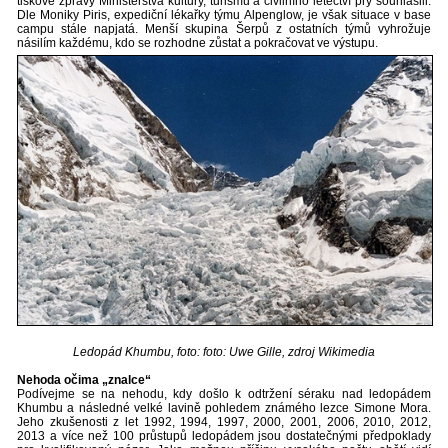
tiskové zprávy Ministerstva kultury, turismu a civilního letectví prý souhlasili.
Dle Moniky Piris, expediční lékařky týmu Alpenglow, je však situace v base
campu stále napjatá. Menší skupina Šerpů z ostatních týmů vyhrožuje
násilím každému, kdo se rozhodne zůstat a pokračovat ve výstupu.
Ledopád Khumbu, foto: foto: Uwe Gille, zdroj Wikimedia
Nehoda očima „znalce“
Podívejme se na nehodu, kdy došlo k odtržení séraku nad ledopádem
Khumbu a následné velké lavině pohledem známého lezce Simone Mora.
Jeho zkušenosti z let 1992, 1994, 1997, 2000, 2001, 2006, 2010, 2012,
2013 a více než 100 průstupů ledopádem jsou dostatečnými předpoklady