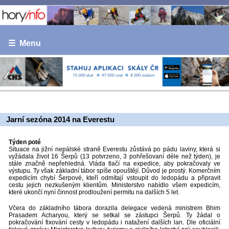
☰ Menu
Jarní sezóna 2014 na Everestu
Týden poté
Situace na jižní nepálské straně Everestu zůstává po pádu laviny, která si
vyžádala život 16 Šerpů (13 potvrzeno, 3 pohřešovaní déle než týden), je
stále značně nepřehledná. Vláda tlačí na expedice, aby pokračovaly ve
výstupu. Ty však základní tábor spíše opouštějí. Důvod je prostý. Komerčním
expedicím chybí Šerpové, kteří odmítají vstoupit do ledopádu a připravit
cestu jejich nezkušeným klientům. Ministerstvo nabídlo všem expedicím,
které ukončí nyní činnost prodloužení permitu na dalších 5 let.
Včera do základního tábora dorazila delegace vedená ministrem Bhim
Prasadem Acharyou, který se setkal se zástupci Šerpů. Ty žádal o
pokračování fixování cesty v ledopádu i natažení dalších lan. Dle oficiální