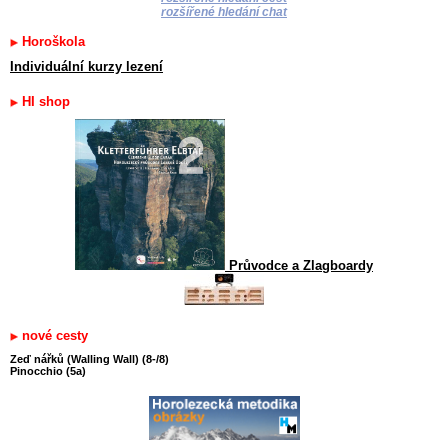
rozšířené hledání chat
Horoškola
Individuální kurzy lezení
HI shop
Průvodce a Zlagboardy
nové cesty
Zeď nářků (Walling Wall) (8-/8)
Pinocchio (5a)