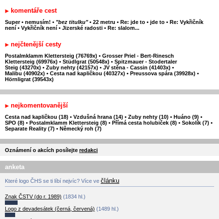
komentáře cest
Super
•
nemusím!
•
"bez titulku"
•
22 metru
•
Re: jde to
•
jde to
•
Re: Vykřičník
není
•
Vykřičník není
•
Jizerské radosti
•
Re: slalom...
nejčtenější cesty
Postalmklamm Klettersteig (76769x)
•
Grosser Priel - Bert-Rinesch
Klettersteig (69976x)
•
Stüdlgrat (50548x)
•
Spitzmauer - Stodertaler
Steig (43270x)
•
Zuby nehty (42157x)
•
JV stěna - Cassin (41403x)
•
Malibu (40902x)
•
Cesta nad kapličkou (40327x)
•
Preussova spára (39928x)
•
Hörnligrat (39543x)
nejkomentovanější
Cesta nad kapličkou (18)
•
Vzdušná hrana (14)
•
Zuby nehty (10)
•
Huáno (9)
•
SPO (8)
•
Postalmklamm Klettersteig (8)
•
Přímá cesta holubiček (8)
•
Sokolík (7)
•
Separate Reality (7)
•
Německý roh (7)
Oznámení o akcích posílejte
redakci
anketa
článku
Které logo ČHS se ti líbí nejvíc? Více ve
Znak ČSTV (do r. 1989)
(1834 hl.)
Logo z devadesátek (černá, červená)
(1489 hl.)