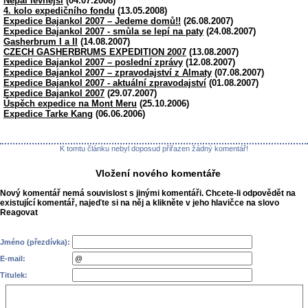
Nepál levnější
(04.07.2008)
4. kolo expedičního fondu
(13.05.2008)
Expedice Bajankol 2007 – Jedeme domů!!
(26.08.2007)
Expedice Bajankol 2007 - smůla se lepí na paty
(24.08.2007)
Gasherbrum I a II
(14.08.2007)
CZECH GASHERBRUMS EXPEDITION 2007
(13.08.2007)
Expedice Bajankol 2007 – poslední zprávy
(12.08.2007)
Expedice Bajankol 2007 – zpravodajství z Almaty
(07.08.2007)
Expedice Bajankol 2007 - aktuální zpravodajství
(01.08.2007)
Expedice Bajankol 2007
(29.07.2007)
Úspěch expedice na Mont Meru
(25.10.2006)
Expedice Tarke Kang
(06.06.2006)
K tomtu článku nebyl doposud přiřazen žádný komentář!
Vložení nového komentáře
Nový komentář nemá souvislost s jinými komentáři. Chcete-li odpovědět na
existující komentář, najeďte si na něj a klikněte v jeho hlavičce na slovo
Reagovat
Jméno (přezdívka):
E-mail:
Titulek: