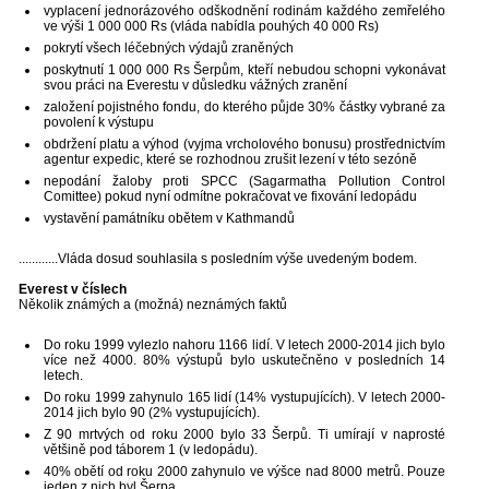
vyplacení jednorázového odškodnění rodinám každého zemřelého
ve výši 1 000 000 Rs (vláda nabídla pouhých 40 000 Rs)
pokrytí všech léčebných výdajů zraněných
poskytnutí 1 000 000 Rs Šerpům, kteří nebudou schopni vykonávat
svou práci na Everestu v důsledku vážných zranění
založení pojistného fondu, do kterého půjde 30% částky vybrané za
povolení k výstupu
obdržení platu a výhod (vyjma vrcholového bonusu) prostřednictvím
agentur expedic, které se rozhodnou zrušit lezení v této sezóně
nepodání žaloby proti SPCC (Sagarmatha Pollution Control
Comittee) pokud nyní odmítne pokračovat ve fixování ledopádu
vystavění památníku obětem v Kathmandů
............Vláda dosud souhlasila s posledním výše uvedeným bodem.
Everest v číslech
Několik známých a (možná) neznámých faktů
Do roku 1999 vylezlo nahoru 1166 lidí. V letech 2000-2014 jich bylo
více než 4000. 80% výstupů bylo uskutečněno v posledních 14
letech.
Do roku 1999 zahynulo 165 lidí (14% vystupujících). V letech 2000-
2014 jich bylo 90 (2% vystupujících).
Z 90 mrtvých od roku 2000 bylo 33 Šerpů. Ti umírají v naprosté
většině pod táborem 1 (v ledopádu).
40% obětí od roku 2000 zahynulo ve výšce nad 8000 metrů. Pouze
jeden z nich byl Šerpa.