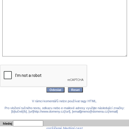
V rámci komentářů nelze používat tagy HTML.
Pro vložení tučného textu, odkazu nebo e-mailové adresy využijte následující značky:
[b]tučné[/b], [url]http://www.domeny.cz[/url], [email]jmeno@domena.cz[/email]
hledej
rozšířené hledání cest