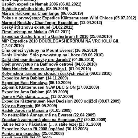
Úspěch expedice Namak 2006
(06.02.2021)
Rušitelé nočního klidu
(08.05.2019)
Mára s Háčkem na Chamlangu
(06.05.2019)
Pokus o prvovýstup: Expedice Klättermussen Wild Chioce
(05.07.2012)
Marmot RockJoy ChanTengri Expedition
(13.04.2012)
Český štít znovu existuje!
(14.02.2011)
Zimní výstup na Makalu
(09.02.2011)
Expedice Gasherbrum I a Gasherbrum II 2010
(25.08.2010)
MiP Expedice 2010 DOUBLEGASHERBRUM NA VRCHOLU GII.
(17.07.2010)
Čína omezí výstupy na Mount Everest
(16.06.2010)
Denis Urubko: Sólo prvovýstup na Lhoce
(09.06.2010)
Další dvě osmitisícovky pro Jaroše?
(04.06.2010)
Opět prvovýstup na Baffinově ostrově
(04.06.2010)
Mára Holeček: Buenos Argentina I.
(01.04.2010)
Kolymskou trasou po stopách českých vězňů
(09.03.2010)
Expedice Ama Dablam
(14.11.2009)
Expedice East Himalaya
(06.10.2009)
Zápisník Klättermusen NEW DECISION
(17.09.2009)
Expedice Ama Dablam
(08.09.2009)
Jsme v Pákistánu………..
(13.07.2009)
Expedice Klättermusen New Decision 2009 odjíždí
(08.07.2009)
Nýty na Everestu
(06.05.2009)
Radek Jaroš na Manaslu
(01.05.2009)
Po neúspěšné Annapurně na Everest
(22.04.2009)
Zpackaná záchranná akce na Aconcagui??
(20.02.2009)
Jak se lezlo v Pákistánu (… a stále leze)
(23.01.2009)
Expedice Kyazo Ri 2008 úspěšná
(30.10.2008)
Peníze pro expedice
(25.08.2008)