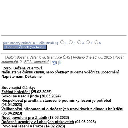
[Akt. bodový průměr: 0 / Počet hlasů: 0]
1
2
3
4
5
| Autor:
Božena Valentová, tajemnice ČHS
| Vydáno dne 16. 06. 2015 |
Počet
komentářů
: 0 |
Přidat komentář
|
| Zdroj: Božena Valentová
Našli jste ve článku chybu, nebo překlep? Budeme vděční za upozornění.
Napište nám
. Děkujeme
Související články:
Začíná hnízdění
(25.02.2025)
Sokol se usadil jinde
(30.03.2024)
Respektovat pravidla a stanovené podmínky lezení je potřeba!
(06.04.2023)
Velikonoční připomenutí o dočasných uzavírkách z důvodu hnízdění
(05.04.2023)
Nové povolení pro Zlatník
(17.03.2023)
Dočasné uzavírky v Labských pískovcích
(04.03.2023)
Povolení lezeni v Praze
(14.02.2023)