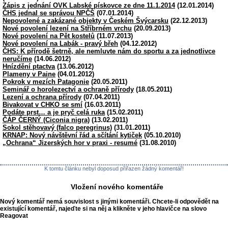
Zápis z jednání OVK Labské pískovce ze dne 11.1.2014
(12.01.2014)
ČHS jednal se správou NPČŠ
(07.01.2014)
Nepovolené a zakázané objekty v Českém Švýcarsku
(22.12.2013)
Nové povolení lezení na Stříbrném vrchu
(20.09.2013)
Nové povolení na Pět kostelů
(11.07.2013)
Nové povolení na Labák - pravý břeh
(04.12.2012)
ČHS: K přírodě šetrně, ale nemluvte nám do sportu a za jednotlivce
neručíme
(14.06.2012)
Hnízdění ptactva
(13.06.2012)
Plameny v Paine
(04.01.2012)
Pokrok v mezích Patagonie
(20.05.2011)
Seminář o horolezectví a ochraně přírody
(18.05.2011)
Lezení a ochrana přírody
(07.04.2011)
Bivakovat v CHKO se smí
(16.03.2011)
Podáte prst… a je pryč celá ruka
(15.02.2011)
ČÁP ČERNÝ (Ciconia nigra)
(13.02.2011)
Sokol stěhovavý (falco peregrinus)
(31.01.2011)
KRNAP: Nový návštěvní řád a sčítání kytiček
(05.10.2010)
„Ochrana“ Jizerských hor v praxi - resumé
(31.08.2010)
K tomtu článku nebyl doposud přiřazen žádný komentář!
Vložení nového komentáře
Nový komentář nemá souvislost s jinými komentáři. Chcete-li odpovědět na
existující komentář, najeďte si na něj a klikněte v jeho hlavičce na slovo
Reagovat