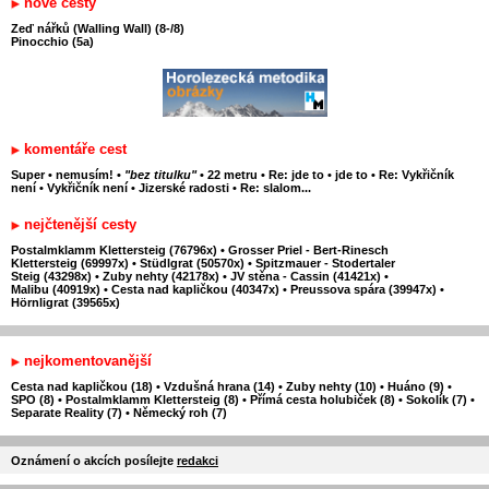
nové cesty
Zeď nářků (Walling Wall) (8-/8)
Pinocchio (5a)
komentáře cest
Super
•
nemusím!
•
"bez titulku"
•
22 metru
•
Re: jde to
•
jde to
•
Re: Vykřičník
není
•
Vykřičník není
•
Jizerské radosti
•
Re: slalom...
nejčtenější cesty
Postalmklamm Klettersteig (76796x)
•
Grosser Priel - Bert-Rinesch
Klettersteig (69997x)
•
Stüdlgrat (50570x)
•
Spitzmauer - Stodertaler
Steig (43298x)
•
Zuby nehty (42178x)
•
JV stěna - Cassin (41421x)
•
Malibu (40919x)
•
Cesta nad kapličkou (40347x)
•
Preussova spára (39947x)
•
Hörnligrat (39565x)
nejkomentovanější
Cesta nad kapličkou (18)
•
Vzdušná hrana (14)
•
Zuby nehty (10)
•
Huáno (9)
•
SPO (8)
•
Postalmklamm Klettersteig (8)
•
Přímá cesta holubiček (8)
•
Sokolík (7)
•
Separate Reality (7)
•
Německý roh (7)
Oznámení o akcích posílejte
redakci