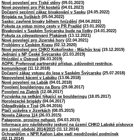
Nové povolení pro Tiské stěny
(09.01.2023)
Nové povolení pro Pět kostelů
(04.01.2023)
Dočasný sezónní zákaz bivakování v Sasku
(24.05.2022)
Brigáda na Suškách
(05.04.2022)
Sasko: zavřené bivaky během hnízdění
(04.04.2022)
Pokuta za vstup mimo cesty v PR Praděd
(23.01.2022)
Bivakování v Saském Švýcarsku bude na lístky
(14.01.2022)
Pokuta za zdevastovaný Plakánek
(13.12.2021)
Nové povolení pro Jizerské hory
(22.04.2021)
Problémy v Českém Krasu
(02.12.2020)
Nové povolení pro CHKO Kokořínsko - Máchův kraj
(19.12.2019)
Jednání s NP České Švýcarsko
(21.03.2019)
Hnízdění v Ostrově
(06.03.2019)
AOPK: Preferovat partnerský přístup, zdůvodnit restrikce,
komunikovat
(11.12.2018)
Dočasný zákaz vstupu do lesa v Saském Švýcarsku
(25.07.2018)
Nepovolené kácení v Labáku
(13.06.2018)
Nové povolení na Labák
(04.01.2018)
Povolení boulderingu na Boru
(29.08.2017)
Povolení na Zlatník
(12.08.2017)
Pozvánka na setkání týkající se boulderingu
(18.05.2017)
Horolezecké brigády
(04.04.2017)
Odpadkyáda v Tisé
(26.04.2016)
Ptačí uzávěra v Jizerkách
(08.05.2015)
Novela Zákona 114
(26.03.2015)
Patagonie, prosíme nehasit.
(04.03.2015)
Informace pro návštěvníky jeskyní na území CHKO Labské pískovce
pro zimní období 2014/2015
(11.12.2014)
Ochranářům v NPR Kaňon Labe vadí neodržování podmínek
(02.11.2014)