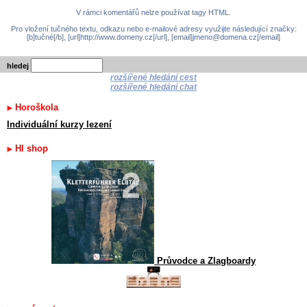
V rámci komentářů nelze používat tagy HTML.
Pro vložení tučného textu, odkazu nebo e-mailové adresy využijte následující značky:
[b]tučné[/b], [url]http://www.domeny.cz[/url], [email]jmeno@domena.cz[/email]
hledej
rozšířené hledání cest
rozšířené hledání chat
Horoškola
Individuální kurzy lezení
HI shop
Průvodce a Zlagboardy