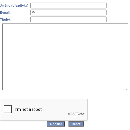
Jméno (přezdívka):
E-mail:
Titulek: