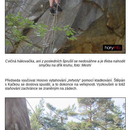
Cvičná hákovačka, ani z posledních šprušlí se nedosáhne a je třeba nahodit
smyčku na dřík kruhu, foto: Meshi
Předseda vyučoval Hoiovo vytahování „mrtvoly“ pomocí kladkování. Štěpán
s Kačkou se doslova spustili, a to dokonce na veřejnosti. Vyzkoušeli si totiž
slaňování zachránce se zraněným na zádech.