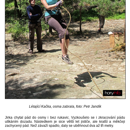
Létající Kačka, osma zabrala, foto: Petr Jandík
Jirka chytal pád do osmy i bez rukavic. Vyzkoušelo se i zkracování pádu
utíkáním dozadu. Následkem je sice větší let jističe, ale kratší a měkčeji
zachycený pád. Než závaží spadlo, daly se uběhnout dva až tři metry.