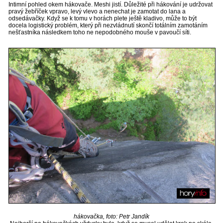
Intimní pohled okem hákovače. Meshi jistí. Důležité při hákování je udržovat
pravý žebříček vpravo, levý vlevo a nenechat je zamotat do lana a
odsedávačky. Když se k tomu v horách plete ještě kladivo, může to být
docela logistický problém, který při nezvládnutí skončí totálním zamotáním
nešťastníka následkem toho ne nepodobného mouše v pavoučí síti.
hákovačka, foto: Petr Jandík