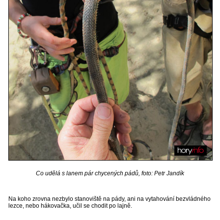
Co udělá s lanem pár chycených pádů, foto: Petr Jandík
Na koho zrovna nezbylo stanoviště na pády, ani na vytahování bezvládného
lezce, nebo hákovačka, učil se chodit po lajně.