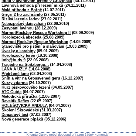
Idioti v lavinovom terene v Gruzínsku
(30.11.2011)
Lavinová nehoda při lezení mixů
(24.11.2011)
Malá příhoda z Bořně
(14.07.2011)
Grigri 2 ho zachránilo
(27.06.2011)
Riziká lezenia ľadov
(23.02.2011)
Nebezpečný daisychain
(22.09.2010)
Zasypání lavinou
(28.12.2009)
MarmotRockJoy Rescue Workshop II
(08.09.2009)
Horolezecká abeceda
(25.08.2009)
Marmot RockJoy Rescue Workshop
(14.05.2009)
Stanoviště pro jištění a slaňování
(19.03.2009)
Úvazky a karabiny
(09.01.2009)
Horolezecký terén
(19.10.2008)
Info@hudy 9
(22.06.2008)
Tragédie na Spitzbergu...
(14.04.2008)
LANA A UZLY
(14.04.2008)
Přetržené lano
(02.04.2008)
Sníh a vítr na Grossvenedigeru
(16.12.2007)
Kurzy zdarma
(24.10.2007)
Kurz pískovcového lezení
(04.09.2007)
ATC Guide
(04.07.2007)
Metodická příručka
(12.06.2007)
Raveltik Reflex
(22.05.2007)
HOLEŠOVICKÁ ANDULA
(04.04.2007)
Školení Škrovádské
(31.03.2007)
Dopadový test
(07.03.2007)
Nová generace pípáků
(05.12.2006)
K tomtu článku nebyl doposud přiřazen žádný komentář!