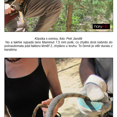
Klasika s osmou, foto: Petr Jandík
No a takhle vypadá lano Mammut 7,5 mm poté, co chytilo dost natvrdo do
poloautomatu pád faktoru téměř 2, chytáno u kruhu. To černé je otěr duralu z
karabiny.