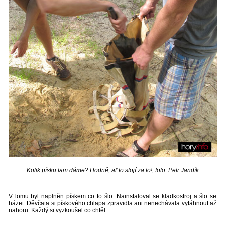
Kolik písku tam dáme? Hodně, ať to stojí za to!, foto: Petr Jandík
V lomu byl naplněn pískem co to šlo. Nainstaloval se kladkostroj a šlo se
házet. Děvčata si pískového chlapa zpravidla ani nenechávala vytáhnout až
nahoru. Každý si vyzkoušel co chtěl.