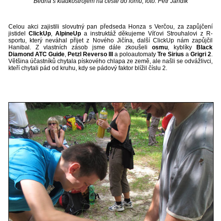
Bedna s kladkostrojem na cestě do lomu, foto: Petr Jandík
Celou akci zajistili slovutný pan předseda Honza s Verčou, za zapůjčení
jistidel
ClickUp
,
AlpineUp
a instruktáž děkujeme Víťovi Strouhalovi z R-
sportu, který neváhal přijet z Nového Jičína, další ClickUp nám zapůjčil
Hanibal. Z vlastních zásob jsme dále zkoušeli
osmu
, kyblíky
Black
Diamond ATC Guide
,
Petzl Reverso III
a poloautomaty
Tre Sirius
a
Grigri 2
.
Většina účastníků chytala pískového chlapa ze země, ale našli se odvážlivci,
kteří chytali pád od kruhu, kdy se pádový faktor blížil číslu 2.