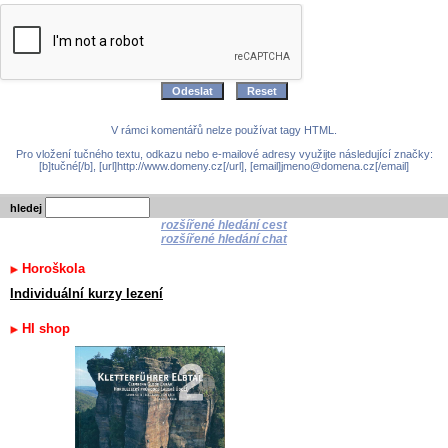
V rámci komentářů nelze používat tagy HTML.
Pro vložení tučného textu, odkazu nebo e-mailové adresy využijte následující značky:
[b]tučné[/b], [url]http://www.domeny.cz[/url], [email]jmeno@domena.cz[/email]
hledej
rozšířené hledání cest
rozšířené hledání chat
Horoškola
Individuální kurzy lezení
HI shop