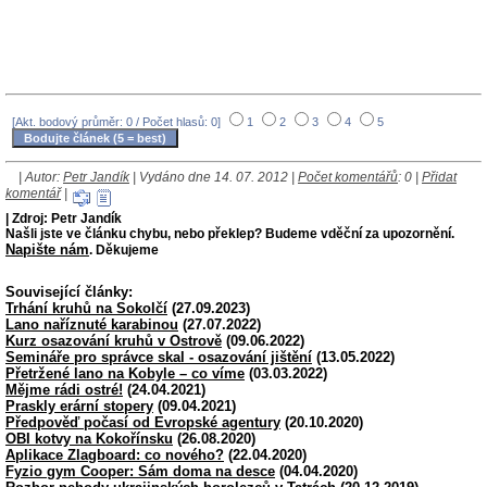
[Akt. bodový průměr: 0 / Počet hlasů: 0]
1
2
3
4
5
| Autor:
Petr Jandík
| Vydáno dne 14. 07. 2012 |
Počet komentářů
: 0 |
Přidat
komentář
|
| Zdroj: Petr Jandík
Našli jste ve článku chybu, nebo překlep? Budeme vděční za upozornění.
Napište nám
. Děkujeme
Související články:
Trhání kruhů na Sokolčí
(27.09.2023)
Lano naříznuté karabinou
(27.07.2022)
Kurz osazování kruhů v Ostrově
(09.06.2022)
Semináře pro správce skal - osazování jištění
(13.05.2022)
Přetržené lano na Kobyle – co víme
(03.03.2022)
Mějme rádi ostré!
(24.04.2021)
Praskly erární stopery
(09.04.2021)
Předpověď počasí od Evropské agentury
(20.10.2020)
OBI kotvy na Kokořínsku
(26.08.2020)
Aplikace Zlagboard: co nového?
(22.04.2020)
Fyzio gym Cooper: Sám doma na desce
(04.04.2020)