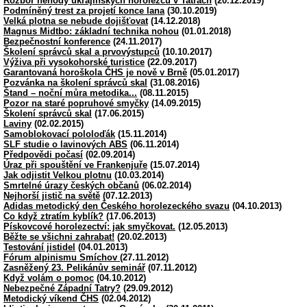
Rozbor nehody ukrajinských horolezců v Tatrách
(20.12.2019)
Podmíněný trest za projetí konce lana
(30.10.2019)
Velká plotna se nebude dojišťovat
(14.12.2018)
Magnus Midtbo: základní technika nohou
(01.01.2018)
Bezpečnostní konference
(24.11.2017)
Školení správců skal a prvovýstupců
(10.10.2017)
Výživa při vysokohorské turistice
(22.09.2017)
Garantovaná horoškola ČHS je nově v Brně
(05.01.2017)
Pozvánka na školení správců skal
(31.08.2016)
Štand – noční můra metodika...
(08.11.2015)
Pozor na staré popruhové smyčky
(14.09.2015)
Školení správců skal
(17.06.2015)
Laviny
(02.02.2015)
Samoblokovací pololoďák
(15.11.2014)
SLF studie o lavinových ABS
(06.11.2014)
Předpovědi počasí
(02.09.2014)
Úraz při spouštění ve Frankenjuře
(15.07.2014)
Jak odjistit Velkou plotnu
(10.03.2014)
Smrtelné úrazy českých občanů
(06.02.2014)
Nejhorší jistič na světě
(07.12.2013)
Adidas metodický den Českého horolezeckého svazu
(04.10.2013)
Co když ztratím kyblík?
(17.06.2013)
Pískovcové horolezectví: jak smyčkovat.
(12.05.2013)
Běžte se všichni zahrabat!
(20.02.2013)
Testování jistidel
(04.01.2013)
Fórum alpinismu Smíchov
(27.11.2012)
Zasněžený 23. Pelikánův seminář
(07.11.2012)
Když volám o pomoc
(04.10.2012)
Nebezpečné Západní Tatry?
(29.09.2012)
Metodický víkend ČHS
(02.04.2012)