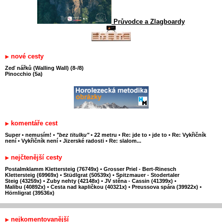
Průvodce a Zlagboardy
nové cesty
Zeď nářků (Walling Wall) (8-/8)
Pinocchio (5a)
komentáře cest
Super
•
nemusím!
•
"bez titulku"
•
22 metru
•
Re: jde to
•
jde to
•
Re: Vykřičník
není
•
Vykřičník není
•
Jizerské radosti
•
Re: slalom...
nejčtenější cesty
Postalmklamm Klettersteig (76749x)
•
Grosser Priel - Bert-Rinesch
Klettersteig (69969x)
•
Stüdlgrat (50539x)
•
Spitzmauer - Stodertaler
Steig (43259x)
•
Zuby nehty (42148x)
•
JV stěna - Cassin (41399x)
•
Malibu (40892x)
•
Cesta nad kapličkou (40321x)
•
Preussova spára (39922x)
•
Hörnligrat (39536x)
nejkomentovanější