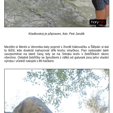
Kladkostroj je připraven, foto: Petr Jandík
Mezitím si Meshi a Veronika daly poprvé v životě hákovačku a Štěpán si dal
tu těžší, kde dvakrát nahazoval dřík kruhu smyčkou. Pan vydavatel také
zavzpomínal na staré časy, kdy se na Srbsku lezlo v žebříčkách skoro
všechno. Ostatně žebříčky se šprušlemi z ráfků od galusek jsou jeho vlastní
výroba i včetně rukojeti s fifi-háčkem.