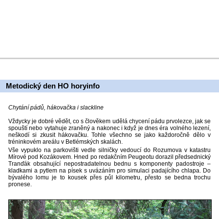
Metodický den HO horyinfo
Chytání pádů, hákovačka i slackline
Vždycky je dobré vědět, co s člověkem udělá chycení pádu prvolezce, jak se
spouští nebo vytahuje zraněný a nakonec i když je dnes éra volného lezení,
neškodí si zkusit hákovačku. Tohle všechno se jako každoročně dělo v
tréninkovém areálu v Betlémských skalách.
Vše vypuklo na parkovišti vedle silničky vedoucí do Rozumova v katastru
Mírové pod Kozákovem. Hned po redakčním Peugeotu dorazil předsednický
Tranďák obsahující nepostradatelnou bednu s komponenty padostroje –
kladkami a pytlem na písek s uvázáním pro simulaci padajícího chlapa. Do
bývalého lomu je to kousek přes půl kilometru, přesto se bedna trochu
pronese.