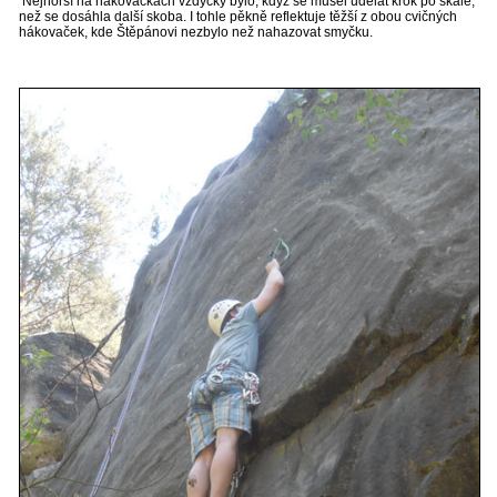
Nejhorší na hákovačkách vždycky bylo, když se musel udělat krok po skále,
než se dosáhla další skoba. I tohle pěkně reflektuje těžší z obou cvičných
hákovaček, kde Štěpánovi nezbylo než nahazovat smyčku.