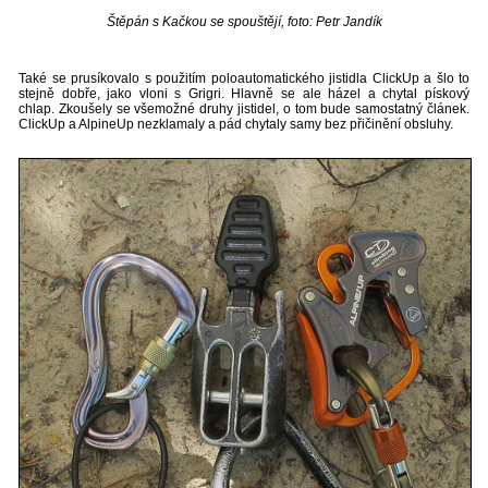
Štěpán s Kačkou se spouštějí, foto: Petr Jandík
Také se prusíkovalo s použitím poloautomatického jistidla ClickUp a šlo to
stejně dobře, jako vloni s Grigri. Hlavně se ale házel a chytal pískový
chlap. Zkoušely se všemožné druhy jistidel, o tom bude samostatný článek.
ClickUp a AlpineUp nezklamaly a pád chytaly samy bez přičinění obsluhy.