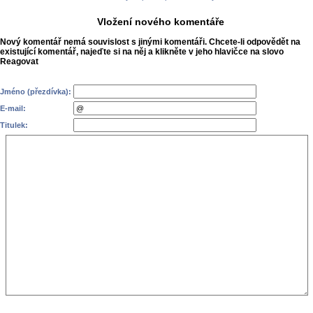
Vložení nového komentáře
Nový komentář nemá souvislost s jinými komentáři. Chcete-li odpovědět na
existující komentář, najeďte si na něj a klikněte v jeho hlavičce na slovo
Reagovat
Jméno (přezdívka):
E-mail:
Titulek: