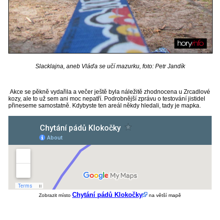
Slacklajna, aneb Vláďa se učí mazurku, foto: Petr Jandík
Akce se pěkně vydařila a večer ještě byla náležitě zhodnocena u Zrcadlové
kozy, ale to už sem ani moc nepatří. Podrobnější zprávu o testování jistidel
přineseme samostatně. Kdybyste ten areál někdy hledali, tady je mapka.
Chytání pádů Klokočky
Zobrazit místo
na větší mapě