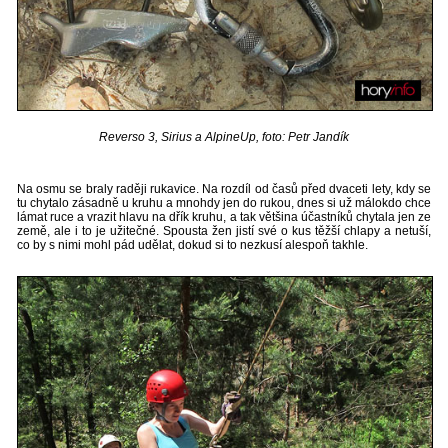
Reverso 3, Sirius a AlpineUp, foto: Petr Jandík
Na osmu se braly raději rukavice. Na rozdíl od časů před dvaceti lety, kdy se
tu chytalo zásadně u kruhu a mnohdy jen do rukou, dnes si už málokdo chce
lámat ruce a vrazit hlavu na dřík kruhu, a tak většina účastníků chytala jen ze
země, ale i to je užitečné. Spousta žen jistí své o kus těžší chlapy a netuší,
co by s nimi mohl pád udělat, dokud si to nezkusí alespoň takhle.