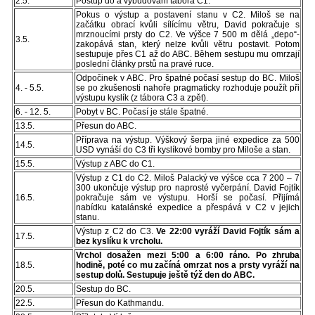
2.5.
Postup do a vybudování tábora C1.
Pokus o výstup a postavení stanu v C2. Miloš se na
začátku obrací kvůli sílícímu větru, David pokračuje s
mrznoucími prsty do C2. Ve výšce 7 500 m dělá „depo“-
3.5.
zakopává stan, který nelze kvůli větru postavit. Potom
sestupuje přes C1 až do ABC. Během sestupu mu omrzají
poslední články prstů na pravé ruce.
Odpočinek v ABC. Pro špatné počasí sestup do BC. Miloš
4. - 5.5.
se po zkušenosti nahoře pragmaticky rozhoduje použít při
výstupu kyslík (z tábora C3 a zpět).
6. - 12. 5.
Pobyt v BC. Počasí je stále špatné.
13.5.
Přesun do ABC.
Příprava na výstup. Výškový šerpa jiné expedice za 500
14.5.
USD vynáší do C3 tři kyslíkové bomby pro Miloše a stan.
15.5.
Výstup z ABC do C1.
Výstup z C1 do C2. Miloš Palacký ve výšce cca 7 200 – 7
300 ukončuje výstup pro naprosté vyčerpání. David Fojtík
16.5.
pokračuje sám ve výstupu. Horší se počasí. Přijímá
nabídku katalánské expedice a přespává v C2 v jejich
stanu.
Výstup z C2 do C3.
Ve 22:00 vyráží David Fojtík sám a
17.5.
bez kyslíku k vrcholu.
Vrchol dosažen mezi 5:00 a 6:00 ráno. Po zhruba
18.5.
hodině, poté co mu začíná omrzat nos a prsty vyráží na
sestup dolů. Sestupuje ještě týž den do ABC.
20.5.
Sestup do BC.
22.5.
Přesun do Kathmandu.