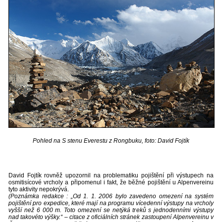
Pohled na S stenu Everestu z Rongbuku, foto: David Fojtík
David Fojtík rovněž upozornil na problematiku pojištění při výstupech na
osmitisícové vrcholy a připomenul i fakt, že běžné pojištění u Alpenvereinu
tyto aktivity nepokrývá.
(Poznámka redakce : „Od 1. 1. 2006 bylo zavedeno omezení na systém
pojištění pro expedice, které mají na programu vícedenní výstupy na vrcholy
vyšší než 6 000 m. Toto omezení se netýká treků s jednodenními výstupy
nad takovéto výšky.“ – citace z oficiálních stránek zastoupení Alpenvereinu v