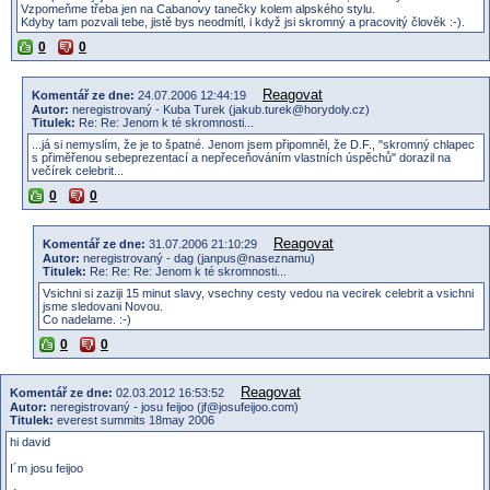
Vzpomeňme třeba jen na Cabanovy tanečky kolem alpského stylu.
Kdyby tam pozvali tebe, jistě bys neodmítl, i když jsi skromný a pracovitý člověk :-).
0
0
Reagovat
Komentář ze dne:
24.07.2006 12:44:19
Autor:
neregistrovaný - Kuba Turek (jakub.turek@horydoly.cz)
Titulek:
Re: Re: Jenom k té skromnosti...
...já si nemyslím, že je to špatné. Jenom jsem připomněl, že D.F., "skromný chlapec
s přiměřenou sebeprezentací a nepřeceňováním vlastních úspěchů" dorazil na
večírek celebrit...
0
0
Reagovat
Komentář ze dne:
31.07.2006 21:10:29
Autor:
neregistrovaný - dag (janpus@naseznamu)
Titulek:
Re: Re: Re: Jenom k té skromnosti...
Vsichni si zaziji 15 minut slavy, vsechny cesty vedou na vecirek celebrit a vsichni
jsme sledovani Novou.
Co nadelame. :-)
0
0
Reagovat
Komentář ze dne:
02.03.2012 16:53:52
Autor:
neregistrovaný - josu feijoo (jf@josufeijoo.com)
Titulek:
everest summits 18may 2006
hi david
I´m josu feijoo