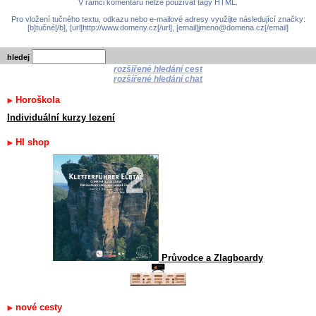
V rámci komentářů nelze používat tagy HTML.
Pro vložení tučného textu, odkazu nebo e-mailové adresy využijte následující značky:
[b]tučné[/b], [url]http://www.domeny.cz[/url], [email]jmeno@domena.cz[/email]
hledej
rozšířené hledání cest
rozšířené hledání chat
Horoškola
Individuální kurzy lezení
HI shop
Průvodce a Zlagboardy
nové cesty