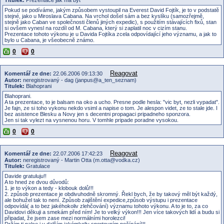
Pokud se podíváme, jakým způsobem vystoupil na Everest David Fojtík, je to v podstatě
stejné, jako u Miroslava Cabana. Na vrchol došel sám a bez kyslíku (samozřejmě,
stejně jako Caban ve společnosti členů jiných expedic), s použitím stávajících fixů, stan
si ovšem vynesl na rozdíl od M. Cabana, který si zaplatil noc v cizím stanu.
Prezentace tohoto výkonu je u Davida Fojtíka zcela odpovídající jeho významu, a jak to
bylo u Cabana, je všeobecně známo.
0
0
Reagovat
Komentář ze dne:
22.06.2006 09:13:30
Autor:
neregistrovaný - dag (janpus@a_ten_seznam)
Titulek:
Blahoprani
Blahoprani.
A ta prezentace, to je balsam na oko a ucho. Presne podle hesla: "vic byt, nezli vypadat".
Je fajn, ze si toho vykonu nekdo vsiml a napise o tom. Je alespon videt, ze to stale jde. I
bez asistence Blesku a Novy jen s decentni propagaci pripadneho sponzora.
Jen si tak vylezt na vysnenou horu. V tomhle pripade poradne vysokou.
0
0
Reagovat
Komentář ze dne:
22.07.2006 17:42:23
Autor:
neregistrovaný - Martin Otta (m.otta@vodka.cz)
Titulek:
Gratulace
Davide gratuluju!!
A to hned ze dvou důvodů:
1. je to výkon a tedy - klobouk dolů!!!
2. způsob prezentace je obdivuhodně skromný. Řekl bych, že by takový měl být každý,
ale bohužel tak to není. Způsob zajištění expedice,způsob výstupu i prezentace
odpovídá( a to bez jakéhokoliv zlehčování) významu tohoto výkonu. A to je to, za co
Davidovi děkuji a smekám před ním! Je to velký výkon!!! Jen více takových lidí a budu si
připadat, že jsem zase mezi normálními horolezci!
Držím ti palce i v dalším jakémkoliv sportovním počínání!!!