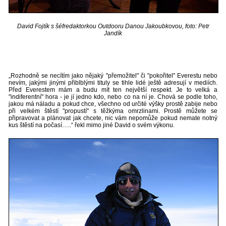
David Fojtík s šéfredaktorkou Outdooru Danou Jakoubkovou, foto: Petr
Jandík
„Rozhodně se necítím jako nějaký "přemožitel" či "pokořitel" Everestu nebo
nevím, jakými jinými přiblblými tituly se tihle lidé ještě adresují v mediích.
Před Everestem mám a budu mít ten největší respekt. Je to velká a
"indiferentní" hora - je jí jedno kdo, nebo co na ní je. Chová se podle toho,
jakou má náladu a pokud chce, všechno od určité výšky prostě zabije nebo
při velkém štěstí "propustí" s těžkýma omrzlinami. Prostě můžete se
připravovat a plánovat jak chcete, nic vám nepomůže pokud nemate notný
kus štěstí na počasí…..“ řekl mimo jiné David o svém výkonu.