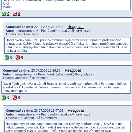
Ahoj
Martin
0
0
Reagovat
Komentář ze dne:
22.07.2006 21:47:11
Autor:
neregistrovaný - Petr Jandík (redakce@horyinfo.cz)
Titulek:
Re: Gratulace
Dodal bych k tomu, že i při té skromnosti byla prezentace naprosto profesionálně
připravená. Každý účastník tiskovky dostal CD s fotkami, mapu s průběhem expedice
a fakta o ní. Kdybychom takto dokázali odprezentovat výkony reprezentantů ČHS, to
by byla paráda.
0
0
Reagovat
Komentář ze dne:
23.07.2006 18:26:58
Autor:
neregistrovaný - Kuba Turek (jakub.turek@horydoly.cz)
Titulek:
Jenom k té skromnosti...
David Fojtík asistoval u výročí Branek, bodů a vteřin jako přemožitel Everestu a šéfovi
sporťáků v ČT předával vlajku z Everestu. To vše před kamerami - už se to rozjíždí,
show must go on.
0
0
Reagovat
Komentář ze dne:
23.07.2006 19:47:02
Autor:
neregistrovaný - Petr Jandík (redakce@horyinfo.cz)
Titulek:
Re: Jenom k té skromnosti...
Na kopec vylezl, pochyby o tom nejsou, tak proč by nepředal vlajku, když o to má
někdo zájem. Jsou lidé, kteří vylezli méně a zviditelňují se více. Způsob výstupu byl
velmi podobný jako u Cabana. Fojtík z toho ale nedělal nic víc, než to bylo.