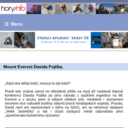
☰ Menu
Mount Everest Davida Fojtíka.
„Když dva dělají totéž, nemusí to být totéž!“
Právě toto známé úsloví mi několikrát přišlo na mysl při nedávné tiskové
konferenci Davida Fojtíka po jeho návratu z úspěšné expedice na Mt.
Everest a v duchu jsem si vybavil některé jiné, mediálně i významem
mnohem více nafouklé bubliny výkonů jiných himálajských expedic. Pravda,
David není ani reprezentant v běhu na lyžích, ani se nehonosí skalpem
„Velké Sedmičky“ a tak i účast zástupců médií odpovídala jeho
„společensko-bulvárnímu významu“.