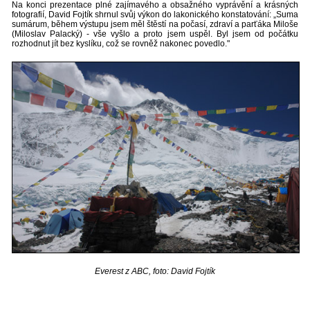
Na konci prezentace plné zajímavého a obsažného vyprávění a krásných
fotografií, David Fojtík shrnul svůj výkon do lakonického konstatování: „Suma
sumárum, během výstupu jsem měl štěstí na počasí, zdraví a parťáka Miloše
(Miloslav Palacký) - vše vyšlo a proto jsem uspěl. Byl jsem od počátku
rozhodnut jít bez kyslíku, což se rovněž nakonec povedlo."
Everest z ABC, foto: David Fojtík