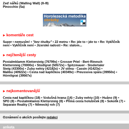
Zeď nářků (Walling Wall) (8-/8)
Pinocchio (5a)
komentáře cest
Super
•
nemusím!
•
"bez titulku"
•
22 metru
•
Re: jde to
•
jde to
•
Re: Vykřičník
není
•
Vykřičník není
•
Jizerské radosti
•
Re: slalom...
nejčtenější cesty
Postalmklamm Klettersteig (76799x)
•
Grosser Priel - Bert-Rinesch
Klettersteig (70000x)
•
Stüdlgrat (50572x)
•
Spitzmauer - Stodertaler
Steig (43300x)
•
Zuby nehty (42182x)
•
JV stěna - Cassin (41423x)
•
Malibu (40922x)
•
Cesta nad kapličkou (40349x)
•
Preussova spára (39950x)
•
Hörnligrat (39567x)
nejkomentovanější
Cesta nad kapličkou (18)
•
Vzdušná hrana (14)
•
Zuby nehty (10)
•
Huáno (9)
•
SPO (8)
•
Postalmklamm Klettersteig (8)
•
Přímá cesta holubiček (8)
•
Sokolík (7)
•
Separate Reality (7)
•
Německý roh (7)
Oznámení o akcích posílejte
redakci
anketa