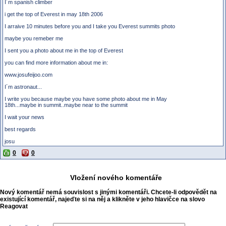
I´m spanish climber
i get the top of Everest in may 18th 2006
I arraive 10 minutes before you and I take you Everest summits photo
maybe you remeber me
I sent you a photo about me in the top of Everest
you can find more information about me in:
www.josufeijoo.com
I´m astronaut...
I write you because maybe you have some photo about me in May
18th...maybe in summit..maybe near to the summit
I wait your news
best regards
josu
0
0
Vložení nového komentáře
Nový komentář nemá souvislost s jinými komentáři. Chcete-li odpovědět na
existující komentář, najeďte si na něj a klikněte v jeho hlavičce na slovo
Reagovat