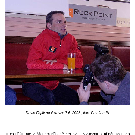
David Fojtík na tiskovce 7.6. 2006., foto: Petr Jandík
Ti co přišli, ale v žádném případě nelitovali. Vyslechli si příběh jednoho