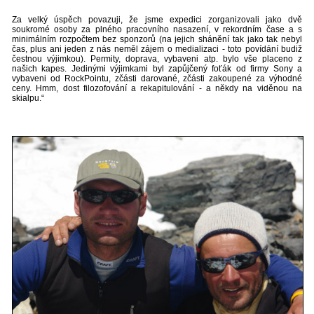
Za velký úspěch povazuji, že jsme expedici zorganizovali jako dvě
soukromé osoby za plného pracovního nasazení, v rekordním čase a s
minimálním rozpočtem bez sponzorů (na jejich shánění tak jako tak nebyl
čas, plus ani jeden z nás neměl zájem o medializaci - toto povídání budiž
čestnou výjimkou). Permity, doprava, vybaveni atp. bylo vše placeno z
našich kapes. Jedinými výjimkami byl zapůjčený foťák od firmy Sony a
vybaveni od RockPointu, zčásti darované, zčásti zakoupené za výhodné
ceny. Hmm, dost filozofování a rekapitulování - a někdy na viděnou na
skialpu.“