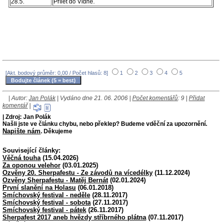
28.5.
Přílet do Vídně.
[Akt. bodový průměr: 0,00 / Počet hlasů: 8]
1
2
3
4
5
| Autor:
Jan Polák
| Vydáno dne 21. 06. 2006 |
Počet komentářů
: 9 |
Přidat
komentář
|
| Zdroj: Jan Polák
Našli jste ve článku chybu, nebo překlep? Budeme vděční za upozornění.
Napište nám
. Děkujeme
Související články:
Věčná touha
(15.04.2026)
Za oponou velehor
(03.01.2025)
Ozvěny 20. Sherpafestu - Ze závodů na vícedélky
(11.12.2024)
Ozvěny Sherpafestu - Matěj Bernát
(02.01.2024)
První slanění na Holasu
(06.01.2018)
Smíchovský festival - neděle
(28.11.2017)
Smíchovský festival - sobota
(27.11.2017)
Smíchovský festival - pátek
(26.11.2017)
Sherpafest 2017 aneb hvězdy stříbrného plátna
(07.11.2017)