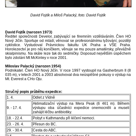
David Fojtík a Miloš Palacký, foto: David Fojtík
David Fojtík (narozen 1973)
Ředitel společnosti Develor, zabývající se firemním vzděláváním. Člen HO
Nový Jičín. Sportuje od mládí, věnoval se profesionálnímu lyžování, později
cyklistice. Vystudoval Právnickou fakultu UK Praha a VŠE Praha.
Horolezectví je pro něj koníčkem, věnuje se mu pouze amatérsky, převážně
skialpinismu. Na skále leze tak do sedmičky. Doposud největším úspěchem
bylo zdolání Mt McKinley v roce 2001.
Miloslav Palacký (narozen 1954)
Podnikatel. Člen HO Nový Jičín. V roce 1997 vystoupil na Gasherbrum II (8
035 m), v letech 2001 a 2003 absolvoval dva neúspěšné pokusy o výstup na
Mt. Everest a CHo Oju.
Stručný popis průběhu expedice:
1. 4.
Odlet z Vídně
Aklimatizační výstup na Mera Peak (6 461 m). Během
9. - 17. 4.
výstupu oba účastníci expedice onemocněli a museli
zahájit léčbu antibiotiky.
18. - 22.4.
Pobyt v Kathmandu při léčení nemoci.
23. - 26. 4.
Přesun do BC.
29. - 30.4.
Cesta do ABC.