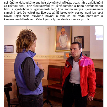
splněného klukovského snu bez zbytečných příkras, bez snah o zviditelnění
za každou cenu, bez překrucování (ať již vědomého a nebo nevědomého)
faktů a vyzdvihování výjimečnosti tam, kde žádná nebyla. (Pomineme-li
samotný fakt, že vylézt na Everest ať již jakoukoliv cestou není jen tak.)
David Fojtík zcela otevřeně hovořil o tom, co se svým parťákem a
kamarádem Miloslavem Palackým za ty necelé dva měsíce prožili.