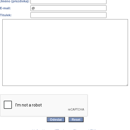
Jméno (přezdívka):
E-mail:
Titulek: