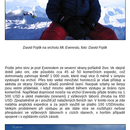
David Fojtík na vrcholu Mt. Everestu, foto: David Fojtík
Podle jeho slov je pod Everestem ze severní strany pořádně živo. Ve stejné
době jako oni, zde působilo cca 45 až 50 komerčních expedic, což
dohromady zahrnuje téměř 1 000 osob, které mají více či méně v úmyslu
vystoupit na vrchol. Přes toto velké množství horolezců je však přístup a
aktivita ze strany čínských úřadů poměrně laxní. Naopak vztahy se šerpy
jsou velmi přátelské, i když mnoho aktivit během výstupu je bráno ryze
komerčně. Například doprovod nosiče na vrchol Everestu přijde bratru na 1
500 USD a úklid materiálu (snesení) z výškových táborů zhruba na 650
USD. Zpoplatněné je i použití již natažených fixních lan. V tomto roce je zde
natáhla anglická expedice a za jejich využití se platilo 100 USD/osobu.
Velkým problémem při výstupu je ale stále více se rozšiřující nešvar
přespávání ve výškových táborech v cizích stanech, v horším případě
spojené i s vyjídáním cizích zásob.