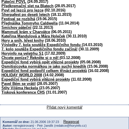
Páteční POVL
(24.09.2017)
Předkremační slet na Blatech
(28.05.2017)
Povl od lezců pro lezce
(02.10.2016)
Sherpafest po deseti letech
(18.11.2015)
Festival se rozbíhá
(19.06.2015)
Přednáška Tommyho Caldwella
(11.04.2014)
Smíchov páteční
(22.11.2013)
Mammutí krám v Charvátce
(06.05.2011)
Kateřina Mandulová a Mára Holeček
(30.11.2010)
Hory a sníh, křest knihy
(18.06.2010)
Výsledky 7. kola soutěže Expedičního fondu
(14.03.2010)
7. kolo soutěže Expedičního fondu začíná!
(30.11.2009)
Horyinfo na veletrhu S1
(17.02.2009)
Chcete peníze? Řekněte si o ně!
(03.12.2008)
Expediční fond vybírá opět vítězné projekty
(05.08.2008)
Osmitisícovka normálkou je jako suchý knedlík
(15.06.2008)
Expediční fond podpořil celkem třináct projektů
(16.02.2008)
HOLIDAY WORLD 2008
(14.02.2008)
Expediční fond vybírá vítězné projekty
(11.02.2008)
Pavel Bém se vrátil
(28.05.2007)
Štíty Viléma Heckela
(23.05.2007)
Tisková konference ČHS
(31.01.2007)
Přidat nový komentář
Reagovat
Komentář ze dne:
21.06.2006 19:37:23
Autor:
neregistrovaný - Petr Jandík (redakce@horyinfo.cz)
Titulek:
Prezentace jak má být