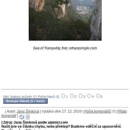
Sea of Tranquility, foto: ethanpringle.com
[Akt. bodový průměr: 0 / Počet hlasů: 0]
1
2
3
4
5
| Autor:
Jana Šimková
| Vydáno dne 17. 12. 2010 |
Počet komentářů
: 0 |
Přidat
komentář
|
| Zdroj: Jana Šimková podle alpinist.com
Našli jste ve článku chybu, nebo překlep? Budeme vděční za upozornění.