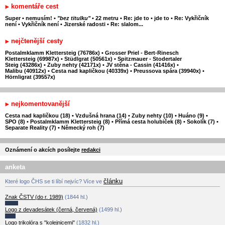
komentáře cest
Super
•
nemusím!
•
"bez titulku"
•
22 metru
•
Re: jde to
•
jde to
•
Re: Vykřičník
není
•
Vykřičník není
•
Jizerské radosti
•
Re: slalom...
nejčtenější cesty
Postalmklamm Klettersteig (76786x)
•
Grosser Priel - Bert-Rinesch
Klettersteig (69987x)
•
Stüdlgrat (50561x)
•
Spitzmauer - Stodertaler
Steig (43286x)
•
Zuby nehty (42171x)
•
JV stěna - Cassin (41416x)
•
Malibu (40912x)
•
Cesta nad kapličkou (40339x)
•
Preussova spára (39940x)
•
Hörnligrat (39557x)
nejkomentovanější
Cesta nad kapličkou (18)
•
Vzdušná hrana (14)
•
Zuby nehty (10)
•
Huáno (9)
•
SPO (8)
•
Postalmklamm Klettersteig (8)
•
Přímá cesta holubiček (8)
•
Sokolík (7)
•
Separate Reality (7)
•
Německý roh (7)
Oznámení o akcích posílejte
redakci
anketa
článku
Které logo ČHS se ti líbí nejvíc? Více ve
Znak ČSTV (do r. 1989)
(1844 hl.)
Logo z devadesátek (černá, červená)
(1499 hl.)
Logo trikolóra s "kolejnicemi"
(1832 hl.)