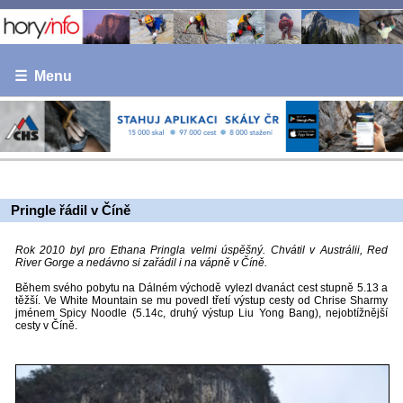
☰ Menu
Pringle řádil v Číně
Rok 2010 byl pro Ethana Pringla velmi úspěšný. Chvátil v Austrálii, Red
River Gorge a nedávno si zařádil i na vápně v Číně.
Během svého pobytu na Dálném východě vylezl dvanáct cest stupně 5.13 a
těžší. Ve White Mountain se mu povedl třetí výstup cesty od Chrise Sharmy
jménem Spicy Noodle (5.14c, druhý výstup Liu Yong Bang), nejobtížnější
cesty v Číně.