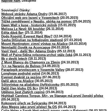
Napište nám
. Děkujeme
Související články:
Webové stránky Adama Ondry
(15.06.2017)
Oficiální web pro lezení v Yosemitech
(20.05.2015)
Těžké zemětřesení v Nepálu, sbírka na pomoc
(25.04.2015)
Dawn Wall v kuse - historický milník
(15.01.2015)
Melissa Le Nevé: 8A boulder
(26.11.2014)
Edita dává 8a+
(25.11.2014)
Dodo Kopold: Everest Hard Way?
(12.04.2014)
Sasha DiGiulian na fotbalovém stadioně
(27.03.2014)
Mount Huntington: zimní výstup na Aljašce
(18.03.2014)
Nejmladší člověk na Aconcague
(04.03.2014)
Vasil Vasil - další 9b+ Adama Ondry
(05.12.2013)
Wall of Paine:Stěna vylezena,vrchol stále čeká
(28.11.2013)
8b v devíti letech
(18.11.2013)
Z Mont Blancu do Chamonix za 15min
(24.10.2013)
7c+ na Naranjo de Bulnes
(14.09.2013)
Paraplegik prvolezcem v Yosemite Valley
(28.07.2013)
Longhope podruhé volně
(14.06.2013)
Everest dvakrát za sezónu
(07.06.2013)
Další akce na Aljašce
(30.05.2013)
Sólovýstup na aljašskou čtyřtisícovku
(01.05.2013)
Další člen klubu OS 8c+
(24.04.2013)
Uděleno šest Zlatých cepínů
(15.04.2013)
Highball Careless Torque, 8A+, ve Stanage má první ženský přelez
(09.04.2013)
Kokosový ořech ve Švýcarsku
(04.04.2013)
Alex Megos jako první přelezl 9a OS
(01.04.2013)
Colin Haley a Sarah Hart vylezli novou cestu v Patagonii
(26.03.2013)