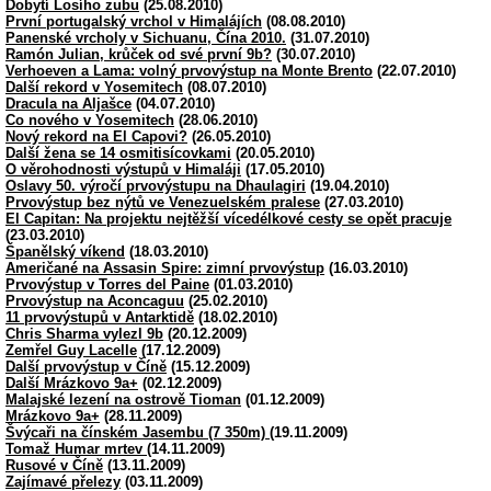
Dobytí Losího zubu
(25.08.2010)
První portugalský vrchol v Himalájích
(08.08.2010)
Panenské vrcholy v Sichuanu, Čína 2010.
(31.07.2010)
Ramón Julian, krůček od své první 9b?
(30.07.2010)
Verhoeven a Lama: volný prvovýstup na Monte Brento
(22.07.2010)
Další rekord v Yosemitech
(08.07.2010)
Dracula na Aljašce
(04.07.2010)
Co nového v Yosemitech
(28.06.2010)
Nový rekord na El Capovi?
(26.05.2010)
Další žena se 14 osmitisícovkami
(20.05.2010)
O věrohodnosti výstupů v Himaláji
(17.05.2010)
Oslavy 50. výročí prvovýstupu na Dhaulagiri
(19.04.2010)
Prvovýstup bez nýtů ve Venezuelském pralese
(27.03.2010)
El Capitan: Na projektu nejtěžší vícedélkové cesty se opět pracuje
(23.03.2010)
Španělský víkend
(18.03.2010)
Američané na Assasin Spire: zimní prvovýstup
(16.03.2010)
Prvovýstup v Torres del Paine
(01.03.2010)
Prvovýstup na Aconcaguu
(25.02.2010)
11 prvovýstupů v Antarktidě
(18.02.2010)
Chris Sharma vylezl 9b
(20.12.2009)
Zemřel Guy Lacelle
(17.12.2009)
Další prvovýstup v Číně
(15.12.2009)
Další Mrázkovo 9a+
(02.12.2009)
Malajské lezení na ostrově Tioman
(01.12.2009)
Mrázkovo 9a+
(28.11.2009)
Švýcaři na čínském Jasembu (7 350m)
(19.11.2009)
Tomaž Humar mrtev
(14.11.2009)
Rusové v Číně
(13.11.2009)
Zajímavé přelezy
(03.11.2009)