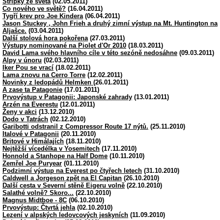
Střípky ze světa
(02.05.2011)
Co nového ve světě?
(16.04.2011)
Tygří krev pro Joe Kindera
(06.04.2011)
Jason Stuckey , John Frieh a druhý zimní výstup na Mt. Huntington na
Aljašce.
(03.04.2011)
Další stolová hora pokořena
(27.03.2011)
Výstupy nominované na Piolet d'Or 2010
(18.03.2011)
David Lama svého hlavního cíle v této sezóně nedosáhne
(09.03.2011)
Alpy v únoru
(02.03.2011)
Iker Pou se vrací
(18.02.2011)
Lama znovu na Cerro Torre
(12.02.2011)
Novinky z ledopádů Helmken
(26.01.2011)
A zase ta Patagonie
(17.01.2011)
Prvovýstup v Patagonii: Japonské zahrady
(13.01.2011)
Arzén na Everestu
(12.01.2011)
Ženy v akci
(13.12.2010)
Dodo v Tatrách
(02.12.2010)
Garibotti odstranil z Compressor Route 17 nýtů.
(25.11.2010)
Italové v Patagonii
(20.11.2010)
Britové v Himálajích
(18.11.2010)
Nejtěžší vícedélka v Yosemitech
(17.11.2010)
Honnold a Stanhope na Half Dome
(10.11.2010)
Zemřel Joe Puryear
(01.11.2010)
Podzimní výstup na Everest po čtyřech letech
(31.10.2010)
Caldwell a Jorgeson zpět na El Capitan
(26.10.2010)
Další cesta v Severní stěně Eigeru volně
(22.10.2010)
Salathé volně? Skoro...
(22.10.2010)
Magnus Midtboe - 8C
(06.10.2010)
Prvovýstup: Čtvrtá jehla
(02.10.2010)
Lezení v alpských ledovcových jeskyních
(11.09.2010)