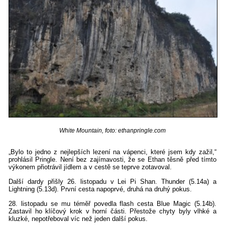
White Mountain, foto: ethanpringle.com
„Bylo to jedno z nejlepších lezení na vápenci, které jsem kdy zažil,“
prohlásil Pringle. Není bez zajímavosti, že se Ethan těsně před tímto
výkonem přiotrávil jídlem a v cestě se teprve zotavoval.
Další dardy přišly 26. listopadu v Lei Pi Shan. Thunder (5.14a) a
Lightning (5.13d). První cesta napoprvé, druhá na druhý pokus.
28. listopadu se mu téměř povedla flash cesta Blue Magic (5.14b).
Zastavil ho klíčový krok v horní části. Přestože chyty byly vlhké a
kluzké, nepotřeboval víc než jeden další pokus.