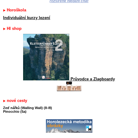
rozšířené hledání chat
Horoškola
Individuální kurzy lezení
HI shop
Průvodce a Zlagboardy
nové cesty
Zeď nářků (Walling Wall) (8-/8)
Pinocchio (5a)