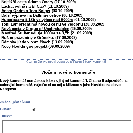
Nejtěžší cesta Adama Ondry
(27.10.2009)
Lachat volně na El Cap?
(11.10.2009)
Adam Ondra a Tom Bolger
(08.10.2009)
Další výprava na Baffinův ostrov
(06.10.2009)
Huberbuam: 5.13b ve výšce nad 6000m
(01.10.2009)
Toni Lamprecht má novou cestu ve Verdonu
(30.09.2009)
Nová cesta v Cirque of Unclimbables
(25.09.2009)
Manfred Stuffer sóluje 1000m za 3,5h
(21.09.2009)
Rušné prázdniny v Grónsku.
(17.09.2009)
Dámská jízda v osmičkách
(13.09.2009)
Nový Houldingův projekt
(09.09.2009)
K tomtu článku nebyl doposud přiřazen žádný komentář!
Vložení nového komentáře
Nový komentář nemá souvislost s jinými komentáři. Chcete-li odpovědět na
existující komentář, najeďte si na něj a klikněte v jeho hlavičce na slovo
Reagovat
Jméno (přezdívka):
E-mail:
Titulek: