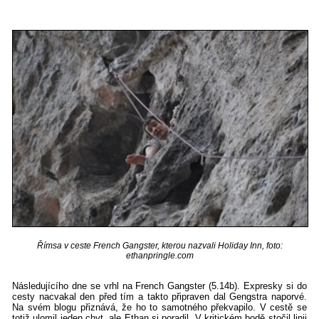
Římsa v ceste French Gangster, kterou nazvali Holiday Inn, foto:
ethanpringle.com
Následujícího dne se vrhl na French Gangster (5.14b). Expresky si do
cesty nacvakal den před tím a takto připraven dal Gengstra naporvé.
Na svém blogu přiznává, že ho to samotného překvapilo. V cestě se
totiž ulomil jeden chyt, ale Ethan si poradil. V kritickém bodě stočil linii