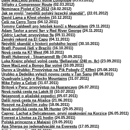
Dave MacLeod přelezl volně Longhope
(03.03.2012)
Střípky z Compressor Route
(02.03.2012)
Nominace Piolet d´Or 2012
(18.02.2012)
Jak se vyvíjí "největší polský lezecký skandál".
(22.01.2012)
David Lama a Křest ohněm
(10.12.2011)
Češi na Cerro Torre
(04.12.2011)
Tommy Caldwell pro letošek končí s Mescalitem
(29.11.2011)
Adam Taylor a první 9a+ v Red River George
(24.11.2011)
Cédric Lachat: prvovýstup 9a
(09.11.2011)
Ženský rekord na El Capu
(04.11.2011)
Největší skandál v historii polského lezení
(30.10.2011)
Bratři Pouové řádí v Brazílii
(16.10.2011)
Nová cesta na K7 West
(08.10.2011)
Bratři Huberové - Stoamanndl 8b
(30.09.2011)
Luka Krajnc přelezl volně cestu ‘Bellavista’ (240 m, 8c)
(23.09.2011)
Dave MacLeod a Bongo Bar volně
(10.09.2011)
Durov a Urubko: Prvovýstup na Pik Pobedy (7 439m)
(25.08.2011)
Urubko a Dedeško vylezli novou cestu v Ťan Šanu
(08.08.2011)
Quadruple Lindy v Rocky Mountains
(31.07.2011)
Mike Foley a Čelisti
(31.07.2011)
Britové v Peru: prvovýstup na Huarancayo
(26.07.2011)
Nová ruská cesta na Latok III
(10.07.2011)
Nejasnosti o aljašské expedici
(05.07.2011)
Další nová cesta na Aljašce
(21.06.2011)
Rusové na Žraločím zubu
(18.06.2011)
Nová anglická cesta na Mt Hunter
(29.05.2011)
Caprez, Lachat a Delicatessen, první opakování na Korzice
(26.05.2011)
Everest a Lhotse za 21 hodin
(24.05.2011)
Polská princezna v Malajsii
(19.05.2011)
Apa Sherpa po jedenadvacáté na Everestu
(17.05.2011)