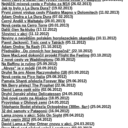
Nejtěžší mixová cesta v Polsku za M14
(26.02.2013)
Jak to bylo s La Dura Dura?
(19.02.2013)
První zimní výstup cesty Pilastro Magno v Dolomitech
(11.02.2013)
Adam Ondra a La Dura Dura
(07.02.2013)
Černý Anděl v Maltatalu
(28.01.2013)
Nová cesta na Cerro Torre
(20.01.2013)
Další člen 9a-klubu
(13.12.2012)
Slovinci v akci
(11.12.2012)
Noviny o největším polském horolezeckém skandálu
(10.11.2012)
Pavol Jackovič: Tisíc cest v Tatrách
(05.11.2012)
Adam Ondra: 9a flash
(31.10.2012)
Přednášky „Do zimních hor bezpečně“
(22.10.2012)
Dave MacLeod dokončil projekt Flight the Feeling
(03.10.2012)
2 nové cesty ve Waddingtonu
(30.09.2012)
Na Baffinu je rušno
(25.09.2012)
„Abyss“ je v módě
(18.09.2012)
Druhé 9a pro Alexe Raczynskeho (18)
(03.09.2012)
Nová cesta na Pico Italia
(29.08.2012)
Pamela Shanti přelezla Forever War
(29.06.2012)
Nik Berry přelezl The Prophet
(22.06.2012)
David Lama opět sólo
(02.06.2012)
Druhý ženský přelez Delicatessen
(24.05.2012)
Dvě nové cesty na Aljašce
(18.05.2012)
Provýstup v Ohňové zemi
(14.05.2012)
Stéphanie Bodet přelezla Octogénèse (300m, 8a+)
(25.04.2012)
32 dní samoty v Patagonii
(16.04.2012)
Lama znovu v akci: Sólo On Sight
(09.04.2012)
Zlatý cepín 2012
(05.04.2012)
David Lama a Peter Ortner znovu v akci.
(24.03.2012)