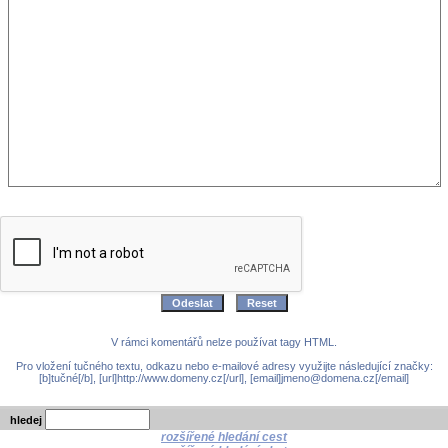
V rámci komentářů nelze používat tagy HTML.
Pro vložení tučného textu, odkazu nebo e-mailové adresy využijte následující značky:
[b]tučné[/b], [url]http://www.domeny.cz[/url], [email]jmeno@domena.cz[/email]
hledej
rozšířené hledání cest