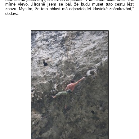
mírně vlevo. „Hrozně jsem se bál, že budu muset tuto cestu lézt
znovu. Myslím, že tato oblast má odpovídající klasické známkování,“
dodává.