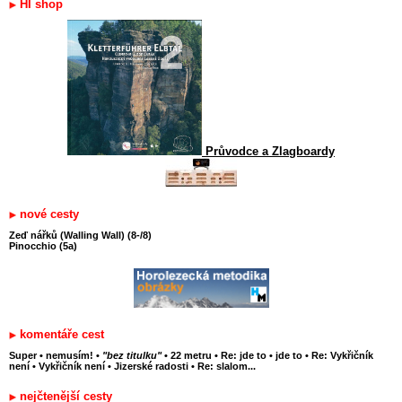
HI shop
Průvodce a Zlagboardy
nové cesty
Zeď nářků (Walling Wall) (8-/8)
Pinocchio (5a)
komentáře cest
Super
•
nemusím!
•
"bez titulku"
•
22 metru
•
Re: jde to
•
jde to
•
Re: Vykřičník
není
•
Vykřičník není
•
Jizerské radosti
•
Re: slalom...
nejčtenější cesty