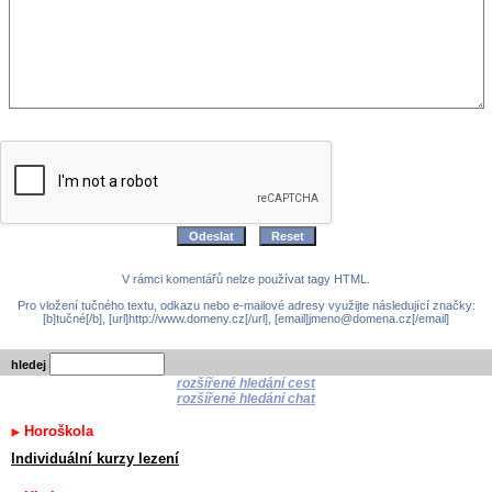
V rámci komentářů nelze používat tagy HTML.
Pro vložení tučného textu, odkazu nebo e-mailové adresy využijte následující značky:
[b]tučné[/b], [url]http://www.domeny.cz[/url], [email]jmeno@domena.cz[/email]
hledej
rozšířené hledání cest
rozšířené hledání chat
Horoškola
Individuální kurzy lezení