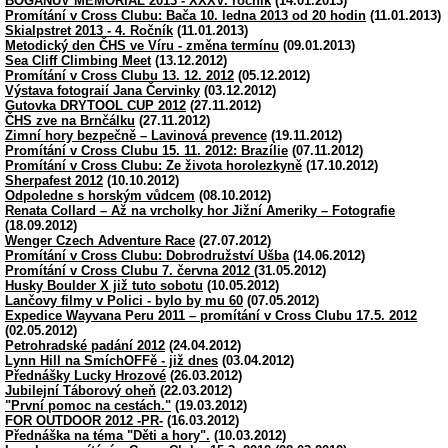
BOGANŮV MEMORIÁL 2013 - XXXV. ročník
(14.01.2013)
Promítání v Cross Clubu: Bača 10. ledna 2013 od 20 hodin
(11.01.2013)
Skialpstret 2013 - 4. Ročník
(11.01.2013)
Metodický den ČHS ve Víru - změna termínu
(09.01.2013)
Sea Cliff Climbing Meet
(13.12.2012)
Promítání v Cross Clubu 13. 12. 2012
(05.12.2012)
Výstava fotograií Jana Červinky
(03.12.2012)
Gutovka DRYTOOL CUP 2012
(27.11.2012)
ČHS zve na Brnčálku
(27.11.2012)
Zimní hory bezpečně – Lavinová prevence
(19.11.2012)
Promítání v Cross Clubu 15. 11. 2012: Brazílie
(07.11.2012)
Promítání v Cross Clubu: Ze života horolezkyně
(17.10.2012)
Sherpafest 2012
(10.10.2012)
Odpoledne s horským vůdcem
(08.10.2012)
Renata Collard – Až na vrcholky hor Jižní Ameriky – Fotografie
(18.09.2012)
Wenger Czech Adventure Race
(27.07.2012)
Promítání v Cross Clubu: Dobrodružství Ušba
(14.06.2012)
Promítání v Cross Clubu 7. června 2012
(31.05.2012)
Husky Boulder X již tuto sobotu
(10.05.2012)
Lančovy filmy v Polici - bylo by mu 60
(07.05.2012)
Expedice Wayvana Peru 2011 – promítání v Cross Clubu 17.5. 2012
(02.05.2012)
Petrohradské padání 2012
(24.04.2012)
Lynn Hill na SmíchOFFě - již dnes
(03.04.2012)
Přednášky Lucky Hrozové
(26.03.2012)
Jubilejní Táborový oheň
(22.03.2012)
"První pomoc na cestách."
(19.03.2012)
FOR OUTDOOR 2012 -PR-
(16.03.2012)
Přednáška na téma "Děti a hory".
(10.03.2012)