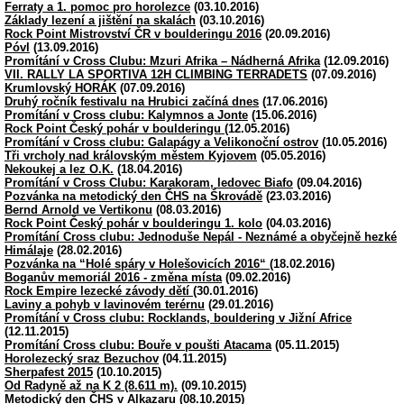
Ferraty a 1. pomoc pro horolezce
(03.10.2016)
Základy lezení a jištění na skalách
(03.10.2016)
Rock Point Mistrovství ČR v boulderingu 2016
(20.09.2016)
Póvl
(13.09.2016)
Promítání v Cross Clubu: Mzuri Afrika – Nádherná Afrika
(12.09.2016)
VII. RALLY LA SPORTIVA 12H CLIMBING TERRADETS
(07.09.2016)
Krumlovský HORÁK
(07.09.2016)
Druhý ročník festivalu na Hrubici začíná dnes
(17.06.2016)
Promítání v Cross clubu: Kalymnos a Jonte
(15.06.2016)
Rock Point Český pohár v boulderingu
(12.05.2016)
Promítání v Cross clubu: Galapágy a Velikonoční ostrov
(10.05.2016)
Tři vrcholy nad královským městem Kyjovem
(05.05.2016)
Nekoukej a lez O.K.
(18.04.2016)
Promítání v Cross Clubu: Karakoram, ledovec Biafo
(09.04.2016)
Pozvánka na metodický den ČHS na Škrovádě
(23.03.2016)
Bernd Arnold ve Vertikonu
(08.03.2016)
Rock Point Český pohár v boulderingu 1. kolo
(04.03.2016)
Promítání Cross clubu: Jednoduše Nepál - Neznámé a obyčejně hezké
Himálaje
(28.02.2016)
Pozvánka na “Holé spáry v Holešovicích 2016“
(18.02.2016)
Boganův memoriál 2016 - změna místa
(09.02.2016)
Rock Empire lezecké závody dětí
(30.01.2016)
Laviny a pohyb v lavinovém terérnu
(29.01.2016)
Promítání v Cross clubu: Rocklands, bouldering v Jižní Africe
(12.11.2015)
Promítání Cross clubu: Bouře v poušti Atacama
(05.11.2015)
Horolezecký sraz Bezuchov
(04.11.2015)
Sherpafest 2015
(10.10.2015)
Od Radyně až na K 2 (8.611 m).
(09.10.2015)
Metodický den ČHS v Alkazaru
(08.10.2015)