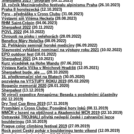
Sherpafest 2023 - program
(09.11.2023)
18. ročník Mezinárodního festivalu alpinismu Praha
(26.10.2023)
Praha 8 horolezecká
(12.10.2023)
Peru - přednáška v Cross Clubu
(31.08.2023)
Výstavní síň Viléma Heckela
(28.08.2023)
RHM Saint-Crépin
(04.06.2023)
Sherpafest 2022
(20.11.2022)
POVL 2022
(04.10.2022)
Chrousti na písku i velehorách
(28.09.2022)
Benefice Máry Holečka
(08.09.2022)
32. Pelikánův seminář horské medicíny
(06.09.2022)
Slavnostní vyhlášení nominací na výstupy roku 2021
(10.02.2022)
EPO outdoor fest
(18.01.2022)
Sherpafest 2021
(24.10.2021)
Kurz vícedélek na Hohe Wandu
(07.06.2021)
Výstava Karla Vlčka v Mnichově Hradišti
(12.05.2021)
Sherpafest bude, ale ....
(28.10.2020)
16. předkremační slet na Blatech
(30.05.2020)
pozvánka na VÝSTUPY ROKU 2019
(05.02.2020)
Boganův memoriál 2020
(28.01.2020)
Sherpafest
(13.12.2019)
50 výročí expedice Annapúrna: Beseda s posledními účastníky
(02.12.2019)
Dry Tool Cup Brno 2019
(17.11.2019)
Promítání v Cross Clubu: Posvátné hory Inků
(08.11.2019)
MMČR v lezení na obtížnost a Akademické MČR 2019
(22.10.2019)
Ostravské TROJHALÍ přivítá nejlepší české i zahraniční lezce
boulderingu
(10.10.2019)
Prague color climbing festival 2019
(27.09.2019)
Rock point Český pohár v boulderingu tento víkend
(12.09.2019)