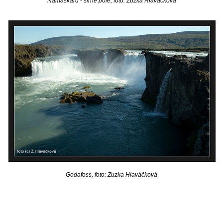
Námáskard - sirné pole, foto: Zuzka Hlaváčková
Godafoss, foto: Zuzka Hlaváčková