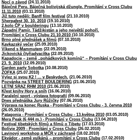
Nocí o závod
(24.11.2010)
Báječné Peru. Báječná bolivijská džungle. Promítání v Cross Clubu
11.11.2010
(03.11.2010)
Již tuto neděli: Banff film festival
(21.10.2010)
Sherpafest 30. 10. 2010
(19.10.2010)
2.kolo ČP v boulderingu
(13.10.2010)
Západní Pamír. Tádžikistán a jeho největší pohoří.
Promítání v Cross Clubu 21.10.2010
(10.10.2010)
Brno plné přednášek a filmů
(07.10.2010)
Kavkazský večer
(25.09.2010)
Víkend s Mammutem
(22.09.2010)
Jickovická čtyřiadvacítka
(22.09.2010)
Kapadocie – země „pohádkových komínů“ – Promítání v Cross Clubu
23. 9. 2010
(12.09.2010)
Garden party Sobotka
(10.08.2010)
ŽOFKA
(25.07.2010)
Vylez si svou K2 ! ... v Beskydech.
(21.06.2010)
Pozvánka na STREET BOULDERING
(21.06.2010)
LETNÍ SRAZ RHM 2010
(21.06.2010)
Křest knihy Hory a sníh
(16.06.2010)
Paralelní sport - výstava fotografií
(09.06.2010)
Dnes přednáška Jury Růžičky
(07.06.2010)
Výprava na konec Ruska - Promítání v Cross Clubu - 3. června 2010
(26.05.2010)
Patagonia - Promítání v Cross Clubu - 13.května 2010
(03.05.2010)
Mera Peak (6 444 m.) - Promítání v Cross Clubu
(13.04.2010)
Festival tibetských filmů a filmů o Tibetu
(17.03.2010)
Bolívie 2009 - Promítání v Cross Clubu
(26.02.2010)
Lavinový workshop a MČR v záchraně
(18.02.2010)
Ekvádor - země vulkánů – promítání v Cross Clubu
(17.02.2010)