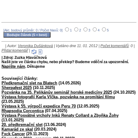
[Akt. bodový průměr: 0 / Počet hlasů: 0]
1
2
3
4
5
| Autor:
Veronika Dušánková
| Vydáno dne 11. 01. 2012 |
Počet komentářů
: 0 |
Přidat komentář
|
| Zdroj: Zuzka Hlaváčková
Našli jste ve článku chybu, nebo překlep? Budeme vděční za upozornění.
Napište nám
. Děkujeme
Související články:
Předkremační slet na Blatech
(14.05.2026)
Sherpafest 2025
(10.11.2025)
Pozvánka na 35. Pelikánův seminář horské medicíny 2025
(24.10.2025)
Výstava fotografií Karla Vlčka, pozvánka na promítání filmu
(23.05.2025)
Výstava k 55. výrpočí expedice Peru 70
(12.05.2025)
Rhapsodia Corcontica
(07.04.2025)
Výstava Posvátné vrcholy Inků Renaty Collard a Zbyňka Žohy
(13.01.2025)
20. předkremační slet
(13.06.2024)
Kamarád ze skal
(20.03.2024)
Fxck Cancer
(29.11.2023)