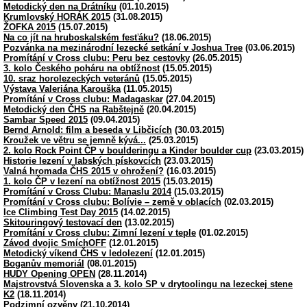
Metodický den na Drátníku
(01.10.2015)
Krumlovský HORÁK 2015
(31.08.2015)
ŽOFKA 2015
(15.07.2015)
Na co jít na hruboskalském fesťáku?
(18.06.2015)
Pozvánka na mezinárodní lezecké setkání v Joshua Tree
(03.06.2015)
Promítání v Cross clubu: Peru bez cestovky
(26.05.2015)
3. kolo Českého poháru na obtížnost
(15.05.2015)
10. sraz horolezeckých veteránů
(15.05.2015)
Výstava Valeriána Karouška
(11.05.2015)
Promítání v Cross clubu: Madagaskar
(27.04.2015)
Metodický den ČHS na Rabštejně
(20.04.2015)
Sambar Speed 2015
(09.04.2015)
Bernd Arnold: film a beseda v Libčicích
(30.03.2015)
Kroužek ve větru se jemně kývá...
(25.03.2015)
2. kolo Rock Point ČP v boulderingu a Kinder boulder cup
(23.03.2015)
Historie lezení v labských pískovcích
(23.03.2015)
Valná hromada ČHS 2015 v ohrožení?
(16.03.2015)
1. kolo ČP v lezení na obtížnost 2015
(15.03.2015)
Promítání v Cross Clubu: Manaslu 2014
(15.03.2015)
Promítání v Cross clubu: Bolívie – země v oblacích
(02.03.2015)
Ice Climbing Test Day 2015
(14.02.2015)
Skitouringový testovací den
(13.02.2015)
Promítání v Cross clubu: Zimní lezení v teple
(01.02.2015)
Závod dvojic SmíchOFF
(12.01.2015)
Metodický víkend ČHS v ledolezení
(12.01.2015)
Boganův memoriál
(08.01.2015)
HUDY Opening OPEN
(28.11.2014)
Majstrovstvá Slovenska a 3. kolo SP v drytoolingu na lezeckej stene
K2
(18.11.2014)
Podzimní ozvěny
(21.10.2014)