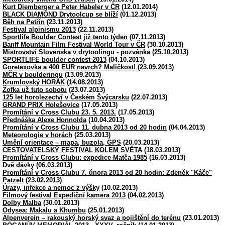
Kurt Diemberger a Peter Habeler v ČR
(12.01.2014)
BLACK DIAMOND Drytoolcup se blíží
(01.12.2013)
Běh na Petřín
(23.11.2013)
Festival alpinismu 2013
(22.11.2013)
Sportlife Boulder Contest již tento týden
(07.11.2013)
Banff Mountain Film Festival World Tour v ČR
(30.10.2013)
Mistrovství Slovenska v drytoolingu - pozvánka
(25.10.2013)
SPORTLIFE boulder contest 2013
(04.10.2013)
Goretexovka a 400 EUR navrch? Maličkost!
(23.09.2013)
MČR v boulderingu
(13.09.2013)
Krumlovský HORÁK
(14.08.2013)
Žofka už tuto sobotu
(23.07.2013)
125 let horolezectví v Českém Švýcarsku
(22.07.2013)
GRAND PRIX Holešovice
(17.05.2013)
Promítání v Cross Clubu 23. 5. 2013.
(17.05.2013)
Přednáška Alexe Honnolda
(10.04.2013)
Promítání v Cross Clubu 11. dubna 2013 od 20 hodin
(04.04.2013)
Meteorologie v horách
(25.03.2013)
Umění orientace – mapa, buzola, GPS
(20.03.2013)
CESTOVATELSKÝ FESTIVAL KOLEM SVĚTA
(18.03.2013)
Promítání v Cross Clubu: expedice Matča 1985
(16.03.2013)
Dvě dávky
(06.03.2013)
Promítání v Cross Clubu 7. února 2013 od 20 hodin: Zdeněk "Káče"
Patzelt
(23.02.2013)
Úrazy, infekce a nemoc z výšky
(10.02.2013)
Filmový festival Expediční kamera 2013
(04.02.2013)
Dolby Malba
(30.01.2013)
Odysea: Makalu a Khumbu
(25.01.2013)
Alpenverein – rakouský horský svaz a pojištění do terénu
(23.01.2013)