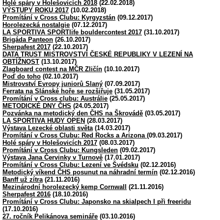
Holé spáry v Holešovicích 2018
(22.02.2018)
VÝSTUPY ROKU 2017
(10.02.2018)
Promítání v Cross Clubu: Kyrgyzstán
(09.12.2017)
Horolezecká nostalgie
(07.12.2017)
LA SPORTIVA SPORTlife bouldercontest 2017
(31.10.2017)
Brigáda Panteon
(26.10.2017)
Sherpafest 2017
(22.10.2017)
DATA TRUST MISTROVSTVÍ ČESKÉ REPUBLIKY V LEZENÍ NA
OBTÍŽNOST
(13.10.2017)
Zlagboard contest na MČR Zličín
(10.10.2017)
Poď do toho
(02.10.2017)
Mistrovství Evropy juniorů Slaný
(07.09.2017)
Ferrata na Slánské hoře se rozšiřuje
(31.05.2017)
Promítání v Cross clubu: Austrálie
(25.05.2017)
METODICKÉ DNY ČHS
(24.05.2017)
Pozvánka na metodický den ČHS na Škrovádě
(03.05.2017)
LA SPORTIVA HUDY OPEN
(28.03.2017)
Výstava Lezecké oblasti světa
(14.03.2017)
Promítání v Cross Clubu: Red Rocks a Arizona
(09.03.2017)
Holé spáry v Holešovicích 2017
(08.03.2017)
Promítání v Cross Clubu: Kungsleden
(09.02.2017)
Výstava Jana Červinky v Turnově
(17.01.2017)
Promítání v Cross Clubu: Lezení ve Švédsku
(02.12.2016)
Metodický víkend ČHS posunut na náhradní termín
(02.12.2016)
Banff už zítra
(21.11.2016)
Mezinárodní horolezecký kemp Cornwall
(21.11.2016)
Sherpafest 2016
(18.10.2016)
Promítání v Cross Clubu: Japonsko na skialpech I při freeridu
(17.10.2016)
27. ročník Pelikánova semináře
(03.10.2016)