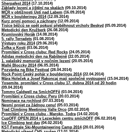
Sherpafest 2014
(17.10.2014)
Základy lezení a jištění na skalách
(09.10.2014)
MČR v obtížnosti Ústí nad Labem
(16.09.2014)
MČR v boulderingu 2014
(12.09.2014)
Kurz první pomoci a záchrany
(12.09.2014)
Tisíce běžců se opět pokusí přeběhnout vrcholy Beskyd
(05.09.2014)
Metodický den Kružberk
(26.08.2014)
Krumlovský Horák
(14.08.2014)
5. rally Terradets
(01.08.2014)
Výstupy roku 2014
(29.06.2014)
Žofka u Kosti
(03.06.2014)
Promítání v Cross clubu: Red Rocks
(24.05.2014)
Adidas metodický den na Rabštejně
(22.05.2014)
1. valašský memoriál v nočním lezení
(20.05.2014)
Mallé Bloccky 2014
(06.05.2014)
Pozvánka na Bike Festival
(28.04.2014)
Rock Point Český pohár v boulderingu 2014
(22.04.2014)
Mára Holeček a Josef Rakoncaj mají společné vystoupení
(15.04.2014)
Yosemite, promítání v Cross clubu 17. dubna 2014 od 20 hodin
(09.04.2014)
Tommy Caldwell na SmíchOFFě
(03.04.2014)
Promítání v Cross clubu: Peru
(20.03.2014)
Nominace na rychlost
(07.03.2014)
Nesmí projet za žádnou cenu!
(05.03.2014)
Trad Climbing Meetining Valle Orco
(20.02.2014)
Promítání v Cross clubu - Maroko, Todra
(14.02.2014)
CupOFF OPEN 2014 v Lezeckém centru smíchOFF
(06.02.2014)
Ice Climbing test day
(04.02.2014)
KST Female Ski-Mountaineering Camp 2014
(20.01.2014)
Metodický víkend ČHS zrušen
(13.01.2014)