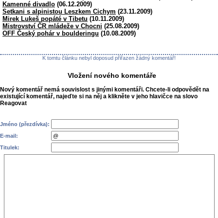
Kamenné divadlo
(06.12.2009)
Setkani s alpinistou Leszkem Cichym
(23.11.2009)
Mirek Lukeš popáté v Tibetu
(10.11.2009)
Mistrovství ČR mládeže v Chocni
(25.08.2009)
OFF Český pohár v boulderingu
(10.08.2009)
K tomtu článku nebyl doposud přiřazen žádný komentář!
Vložení nového komentáře
Nový komentář nemá souvislost s jinými komentáři. Chcete-li odpovědět na
existující komentář, najeďte si na něj a klikněte v jeho hlavičce na slovo
Reagovat
Jméno (přezdívka):
E-mail:
Titulek: