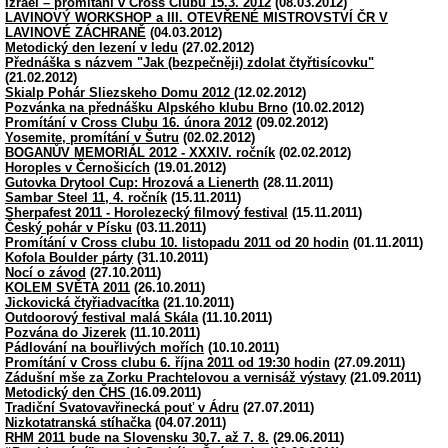
Izrael – promítání v Cross Clubu 15.3. 2012
(08.03.2012)
LAVINOVÝ WORKSHOP a III. OTEVŘENÉ MISTROVSTVÍ ČR V
LAVINOVÉ ZÁCHRANĚ
(04.03.2012)
Metodický den lezení v ledu
(27.02.2012)
Přednáška s názvem "Jak (bezpečněji) zdolat čtyřtisícovku"
(21.02.2012)
Skialp Pohár Sliezskeho Domu 2012
(12.02.2012)
Pozvánka na přednášku Alpského klubu Brno
(10.02.2012)
Promítání v Cross Clubu 16. února 2012
(09.02.2012)
Yosemite, promítání v Šutru
(02.02.2012)
BOGANŮV MEMORIÁL 2012 - XXXIV. ročník
(02.02.2012)
Horoples v Černošicích
(19.01.2012)
Gutovka Drytool Cup: Hrozová a Lienerth
(28.11.2011)
Sambar Steel 11, 4. ročník
(15.11.2011)
Sherpafest 2011 - Horolezecký filmový festival
(15.11.2011)
Český pohár v Písku
(03.11.2011)
Promítání v Cross clubu 10. listopadu 2011 od 20 hodin
(01.11.2011)
Kofola Boulder párty
(31.10.2011)
Nocí o závod
(27.10.2011)
KOLEM SVĚTA 2011
(26.10.2011)
Jickovická čtyřiadvacítka
(21.10.2011)
Outdoorový festival malá Skála
(11.10.2011)
Pozvána do Jizerek
(11.10.2011)
Pádlování na bouřlivých mořích
(10.10.2011)
Promítání v Cross clubu 6. října 2011 od 19:30 hodin
(27.09.2011)
Zádušní mše za Zorku Prachtelovou a vernisáž výstavy
(21.09.2011)
Metodický den ČHS
(16.09.2011)
Tradiční Svatovavřinecká pouť v Ádru
(27.07.2011)
Nizkotatranská stíhačka
(04.07.2011)
RHM 2011 bude na Slovensku 30.7. až 7. 8.
(29.06.2011)