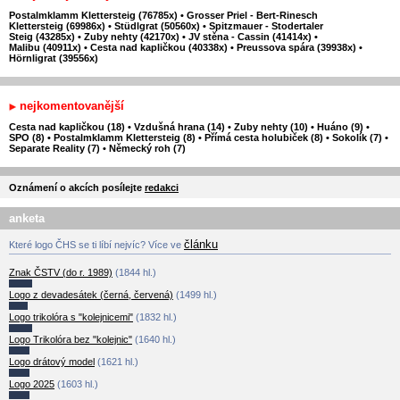
Postalmklamm Klettersteig (76785x)
•
Grosser Priel - Bert-Rinesch
Klettersteig (69986x)
•
Stüdlgrat (50560x)
•
Spitzmauer - Stodertaler
Steig (43285x)
•
Zuby nehty (42170x)
•
JV stěna - Cassin (41414x)
•
Malibu (40911x)
•
Cesta nad kapličkou (40338x)
•
Preussova spára (39938x)
•
Hörnligrat (39556x)
nejkomentovanější
Cesta nad kapličkou (18)
•
Vzdušná hrana (14)
•
Zuby nehty (10)
•
Huáno (9)
•
SPO (8)
•
Postalmklamm Klettersteig (8)
•
Přímá cesta holubiček (8)
•
Sokolík (7)
•
Separate Reality (7)
•
Německý roh (7)
Oznámení o akcích posílejte
redakci
anketa
článku
Které logo ČHS se ti líbí nejvíc? Více ve
Znak ČSTV (do r. 1989)
(1844 hl.)
Logo z devadesátek (černá, červená)
(1499 hl.)
Logo trikolóra s "kolejnicemi"
(1832 hl.)
Logo Trikolóra bez "kolejnic"
(1640 hl.)
Logo drátový model
(1621 hl.)
Logo 2025
(1603 hl.)