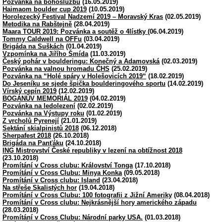
Pozvánka na bohoslužbu
(16.05.2019)
Haimaom boulder cup 2019
(10.05.2019)
Horolezecký Festival Nadzemí 2019 – Moravský Kras
(02.05.2019)
Metodika na Rabštejně
(28.04.2019)
Maara TOUR 2019: Pozvánka a soutěž o 4lístky
(06.04.2019)
Tommy Caldwell na OFFu
(03.04.2019)
Brigáda na Suškách
(01.04.2019)
Vzpomínka na Jiřího Šmída
(11.03.2019)
Český pohár v boulderingu: Konečný a Adamovská
(02.03.2019)
Pozvánka na valnou hromadu ČHS
(25.02.2019)
Pozvánka na “Holé spáry v Holešovicích 2019“
(18.02.2019)
Do Jeseníku se sjede špička boulderingového sportu
(14.02.2019)
Vírský cepín 2019
(12.02.2019)
BOGANŮV MEMORIÁL 2019
(04.02.2019)
Pozvánka na ledolezení
(02.02.2019)
Pozvánka na Výstupy roku
(01.02.2019)
Z vrcholů Pyrenejí
(21.01.2019)
Sektání skialpinistů 2018
(06.12.2018)
Sherpafest 2018
(26.10.2018)
Brigáda na Panťáku
(24.10.2018)
ING Mistrovství České republiky v lezení na obtížnost 2018
(23.10.2018)
Promítání v Cross clubu: Království Tonga
(17.10.2018)
Promítání v Cross Clubu: Minya Konka
(09.05.2018)
Promítání v Cross clubu: Island
(23.04.2018)
Na střeše Skalistých hor
(19.04.2018)
Promítání v Cross Clubu: 100 fotografii z Jižní Ameriky
(08.04.2018)
Promítání v Cross clubu: Nejkrásnější hory amerického západu
(28.03.2018)
Promítání v Cross Clubu: Národní parky USA.
(01.03.2018)