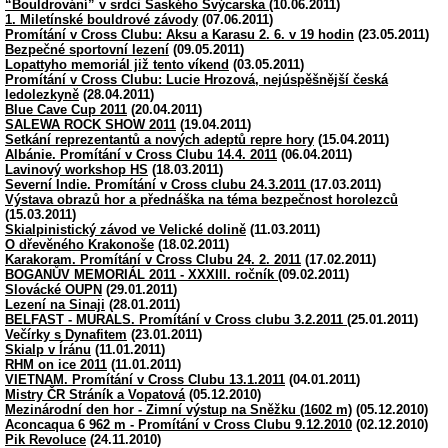
“Bouldrování” v srdci Saského Švýcarska
(10.06.2011)
1. Miletínské bouldrové závody
(07.06.2011)
Promítání v Cross Clubu: Aksu a Karasu 2. 6. v 19 hodin
(23.05.2011)
Bezpečné sportovní lezení
(09.05.2011)
Lopattyho memoriál již tento víkend
(03.05.2011)
Promítání v Cross Clubu: Lucie Hrozová, nejúspěšnější česká
ledolezkyně
(28.04.2011)
Blue Cave Cup 2011
(20.04.2011)
SALEWA ROCK SHOW 2011
(19.04.2011)
Setkání reprezentantů a nových adeptů repre hory
(15.04.2011)
Albánie. Promítání v Cross Clubu 14.4. 2011
(06.04.2011)
Lavinový workshop HS
(18.03.2011)
Severní Indie. Promítání v Cross clubu 24.3.2011
(17.03.2011)
Výstava obrazů hor a přednáška na téma bezpečnost horolezců
(15.03.2011)
Skialpinistický závod ve Velické dolině
(11.03.2011)
O dřevěného Krakonoše
(18.02.2011)
Karakoram. Promítání v Cross Clubu 24. 2. 2011
(17.02.2011)
BOGANŮV MEMORIÁL 2011 - XXXIII. ročník
(09.02.2011)
Slovácké OUPN
(29.01.2011)
Lezení na Sinaji
(28.01.2011)
BELFAST - MURALS. Promítání v Cross clubu 3.2.2011
(25.01.2011)
Večírky s Dynafitem
(23.01.2011)
Skialp v Íránu
(11.01.2011)
RHM on ice 2011
(11.01.2011)
VIETNAM. Promítání v Cross Clubu 13.1.2011
(04.01.2011)
Mistry ČR Stráník a Vopatová
(05.12.2010)
Mezinárodní den hor - Zimní výstup na Sněžku (1602 m)
(05.12.2010)
Aconcaqua 6 962 m - Promítání v Cross Clubu 9.12.2010
(02.12.2010)
Pik Revoluce
(24.11.2010)