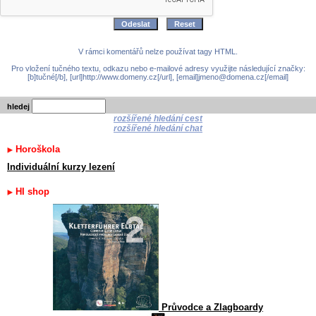
V rámci komentářů nelze používat tagy HTML.
Pro vložení tučného textu, odkazu nebo e-mailové adresy využijte následující značky:
[b]tučné[/b], [url]http://www.domeny.cz[/url], [email]jmeno@domena.cz[/email]
hledej
rozšířené hledání cest
rozšířené hledání chat
Horoškola
Individuální kurzy lezení
HI shop
Průvodce a Zlagboardy