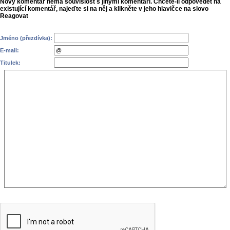
Nový komentář nemá souvislost s jinými komentáři. Chcete-li odpovědět na
existující komentář, najeďte si na něj a klikněte v jeho hlavičce na slovo
Reagovat
Jméno (přezdívka):
E-mail:
Titulek: