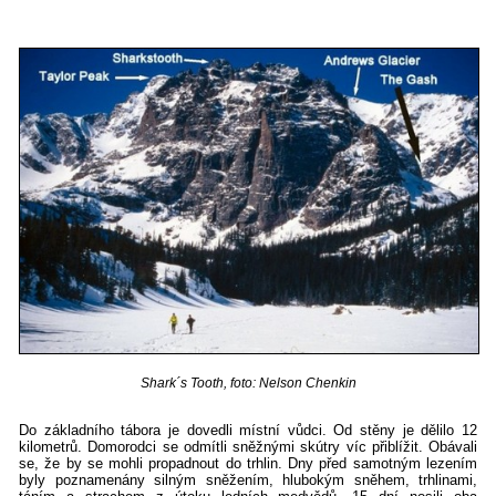
Shark´s Tooth, foto: Nelson Chenkin
Do základního tábora je dovedli místní vůdci. Od stěny je dělilo 12
kilometrů. Domorodci se odmítli sněžnými skútry víc přiblížit. Obávali
se, že by se mohli propadnout do trhlin. Dny před samotným lezením
byly poznamenány silným sněžením, hlubokým sněhem, trhlinami,