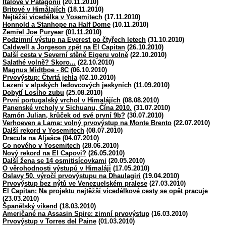
Italové v Patagonii
(20.11.2010)
Britové v Himálajích
(18.11.2010)
Nejtěžší vícedélka v Yosemitech
(17.11.2010)
Honnold a Stanhope na Half Dome
(10.11.2010)
Zemřel Joe Puryear
(01.11.2010)
Podzimní výstup na Everest po čtyřech letech
(31.10.2010)
Caldwell a Jorgeson zpět na El Capitan
(26.10.2010)
Další cesta v Severní stěně Eigeru volně
(22.10.2010)
Salathé volně? Skoro...
(22.10.2010)
Magnus Midtboe - 8C
(06.10.2010)
Prvovýstup: Čtvrtá jehla
(02.10.2010)
Lezení v alpských ledovcových jeskyních
(11.09.2010)
Dobytí Losího zubu
(25.08.2010)
První portugalský vrchol v Himalájích
(08.08.2010)
Panenské vrcholy v Sichuanu, Čína 2010.
(31.07.2010)
Ramón Julian, krůček od své první 9b?
(30.07.2010)
Verhoeven a Lama: volný prvovýstup na Monte Brento
(22.07.2010)
Další rekord v Yosemitech
(08.07.2010)
Dracula na Aljašce
(04.07.2010)
Co nového v Yosemitech
(28.06.2010)
Nový rekord na El Capovi?
(26.05.2010)
Další žena se 14 osmitisícovkami
(20.05.2010)
O věrohodnosti výstupů v Himaláji
(17.05.2010)
Oslavy 50. výročí prvovýstupu na Dhaulagiri
(19.04.2010)
Prvovýstup bez nýtů ve Venezuelském pralese
(27.03.2010)
El Capitan: Na projektu nejtěžší vícedélkové cesty se opět pracuje
(23.03.2010)
Španělský víkend
(18.03.2010)
Američané na Assasin Spire: zimní prvovýstup
(16.03.2010)
Prvovýstup v Torres del Paine
(01.03.2010)