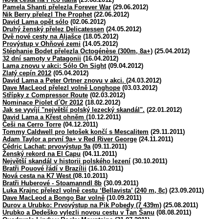
Pamela Shanti přelezla Forever War
(29.06.2012)
Nik Berry přelezl The Prophet
(22.06.2012)
David Lama opět sólo
(02.06.2012)
Druhý ženský přelez Delicatessen
(24.05.2012)
Dvě nové cesty na Aljašce
(18.05.2012)
Provýstup v Ohňové zemi
(14.05.2012)
Stéphanie Bodet přelezla Octogénèse (300m, 8a+)
(25.04.2012)
32 dní samoty v Patagonii
(16.04.2012)
Lama znovu v akci: Sólo On Sight
(09.04.2012)
Zlatý cepín 2012
(05.04.2012)
David Lama a Peter Ortner znovu v akci.
(24.03.2012)
Dave MacLeod přelezl volně Longhope
(03.03.2012)
Střípky z Compressor Route
(02.03.2012)
Nominace Piolet d´Or 2012
(18.02.2012)
Jak se vyvíjí "největší polský lezecký skandál".
(22.01.2012)
David Lama a Křest ohněm
(10.12.2011)
Češi na Cerro Torre
(04.12.2011)
Tommy Caldwell pro letošek končí s Mescalitem
(29.11.2011)
Adam Taylor a první 9a+ v Red River George
(24.11.2011)
Cédric Lachat: prvovýstup 9a
(09.11.2011)
Ženský rekord na El Capu
(04.11.2011)
Největší skandál v historii polského lezení
(30.10.2011)
Bratři Pouové řádí v Brazílii
(16.10.2011)
Nová cesta na K7 West
(08.10.2011)
Bratři Huberové - Stoamanndl 8b
(30.09.2011)
Luka Krajnc přelezl volně cestu ‘Bellavista’ (240 m, 8c)
(23.09.2011)
Dave MacLeod a Bongo Bar volně
(10.09.2011)
Durov a Urubko: Prvovýstup na Pik Pobedy (7 439m)
(25.08.2011)
Urubko a Dedeško vylezli novou cestu v Ťan Šanu
(08.08.2011)