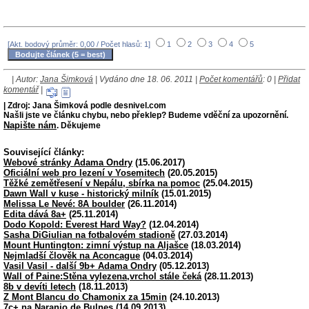
[Akt. bodový průměr: 0,00 / Počet hlasů: 1]
1
2
3
4
5
| Autor:
Jana Šimková
| Vydáno dne 18. 06. 2011 |
Počet komentářů
: 0 |
Přidat
komentář
|
| Zdroj: Jana Šimková podle desnivel.com
Našli jste ve článku chybu, nebo překlep? Budeme vděční za upozornění.
Napište nám
. Děkujeme
Související články:
Webové stránky Adama Ondry
(15.06.2017)
Oficiální web pro lezení v Yosemitech
(20.05.2015)
Těžké zemětřesení v Nepálu, sbírka na pomoc
(25.04.2015)
Dawn Wall v kuse - historický milník
(15.01.2015)
Melissa Le Nevé: 8A boulder
(26.11.2014)
Edita dává 8a+
(25.11.2014)
Dodo Kopold: Everest Hard Way?
(12.04.2014)
Sasha DiGiulian na fotbalovém stadioně
(27.03.2014)
Mount Huntington: zimní výstup na Aljašce
(18.03.2014)
Nejmladší člověk na Aconcague
(04.03.2014)
Vasil Vasil - další 9b+ Adama Ondry
(05.12.2013)
Wall of Paine:Stěna vylezena,vrchol stále čeká
(28.11.2013)
8b v devíti letech
(18.11.2013)
Z Mont Blancu do Chamonix za 15min
(24.10.2013)
7c+ na Naranjo de Bulnes
(14.09.2013)