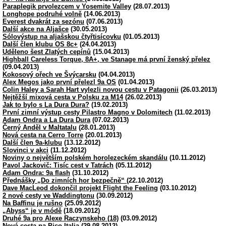
Paraplegik prvolezcem v Yosemite Valley
(28.07.2013)
Longhope podruhé volně
(14.06.2013)
Everest dvakrát za sezónu
(07.06.2013)
Další akce na Aljašce
(30.05.2013)
Sólovýstup na aljašskou čtyřtisícovku
(01.05.2013)
Další člen klubu OS 8c+
(24.04.2013)
Uděleno šest Zlatých cepínů
(15.04.2013)
Highball Careless Torque, 8A+, ve Stanage má první ženský přelez
(09.04.2013)
Kokosový ořech ve Švýcarsku
(04.04.2013)
Alex Megos jako první přelezl 9a OS
(01.04.2013)
Colin Haley a Sarah Hart vylezli novou cestu v Patagonii
(26.03.2013)
Nejtěžší mixová cesta v Polsku za M14
(26.02.2013)
Jak to bylo s La Dura Dura?
(19.02.2013)
První zimní výstup cesty Pilastro Magno v Dolomitech
(11.02.2013)
Adam Ondra a La Dura Dura
(07.02.2013)
Černý Anděl v Maltatalu
(28.01.2013)
Nová cesta na Cerro Torre
(20.01.2013)
Další člen 9a-klubu
(13.12.2012)
Slovinci v akci
(11.12.2012)
Noviny o největším polském horolezeckém skandálu
(10.11.2012)
Pavol Jackovič: Tisíc cest v Tatrách
(05.11.2012)
Adam Ondra: 9a flash
(31.10.2012)
Přednášky „Do zimních hor bezpečně“
(22.10.2012)
Dave MacLeod dokončil projekt Flight the Feeling
(03.10.2012)
2 nové cesty ve Waddingtonu
(30.09.2012)
Na Baffinu je rušno
(25.09.2012)
„Abyss“ je v módě
(18.09.2012)
Druhé 9a pro Alexe Raczynskeho (18)
(03.09.2012)
Nová cesta na Pico Italia
(29.08.2012)