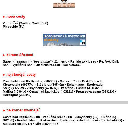
nové cesty
Zeď nářků (Walling Wall) (8-/8)
Pinocchio (5a)
komentáře cest
Super
•
nemusím!
•
"bez titulku"
•
22 metru
•
Re: jde to
•
jde to
•
Re: Vykřičník
není
•
Vykřičník není
•
Jizerské radosti
•
Re: slalom...
nejčtenější cesty
Postalmklamm Klettersteig (76771x)
•
Grosser Priel - Bert-Rinesch
Klettersteig (69977x)
•
Stüdlgrat (50549x)
•
Spitzmauer - Stodertaler
Steig (43272x)
•
Zuby nehty (42160x)
•
JV stěna - Cassin (41404x)
•
Malibu (40904x)
•
Cesta nad kapličkou (40329x)
•
Preussova spára (39929x)
•
Hörnligrat (39544x)
nejkomentovanější
Cesta nad kapličkou (18)
•
Vzdušná hrana (14)
•
Zuby nehty (10)
•
Huáno (9)
•
SPO (8)
•
Postalmklamm Klettersteig (8)
•
Přímá cesta holubiček (8)
•
Sokolík (7)
•
Separate Reality (7)
•
Německý roh (7)