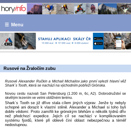
☰ Menu
Rusové na Žraločím zubu
Rusové Alexander Ručkin a Michail Michailov jako první vylezli hlavní věž
Shark´s Tooth, která se nachází na východním pobřeží Grónska.
Novou cestu nazvali San Petersburg (1.200 m, 6c, A2). Dobrodružství se
skvělým lezením ve velmi obtížném terénu.
Shark´s Tooth se již dříve stala cílem jiných výprav. Jenže ty nebyly
schopné ani dorazit k vlastní stěně. Alexander a Michael si toho byli
dobře vědomí. Proto zamířili ke grónským břehům o několik týdnů dřív
než předchozí expedice. Jejich cíl se nachází v komplikovaném
systému fjordů, které při oblevě činí oblast nebezpečnou a téměř
nedostupnou.