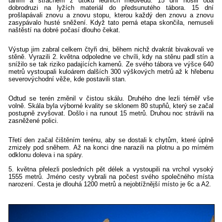
táním a strachem z útoku ledních medvědů. 15 dní nosili oba
dobrodruzi na lyžích materiál do předsunutého tábora. 15 dní
prošlapávali znovu a znovu stopu, kterou každý den znovu a znovu
zasypávalo husté sněžení. Když tato perná etapa skončila, nemuseli
naštěstí na dobré počasí dlouho čekat.
Výstup jim zabral celkem čtyři dni, během nichž dvakrát bivakovali ve
stěně. Vyrazili 2. května odpoledne ve chvíli, kdy na stěnu padl stín a
snížilo se tak riziko padajících kamenů. Ze svého tábora ve výšce 640
metrů vystoupali kuloárem dalších 300 výškových metrů až k hřebenu
severovýchodní věže, kde postavili stan.
Odtud se terén změnil v čistou skálu. Druhého dne lezli téměř vše
volně. Skála byla výborné kvality se sklonem 80 stupňů, který se začal
postupně zvyšovat. Došlo i na runout 15 metrů. Druhou noc strávili na
zasněžené polici.
Třetí den začal čištěním terénu, aby se dostali k chytům, které úplně
zmizely pod sněhem. Až na konci dne narazili na plotnu a po mírném
odklonu doleva i na spáry.
5. května přelezli posledních pět délek a vystoupili na vrchol vysoký
1555 metrů. Jméno cesty vybrali na počest svého společného místa
narození. Cesta je dlouhá 1200 metrů a nejobtížnější místo je 6c a A2.