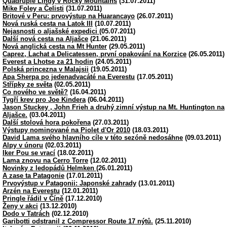
Quadruple Lindy v Rocky Mountains
(31.07.2011)
Mike Foley a Čelisti
(31.07.2011)
Britové v Peru: prvovýstup na Huarancayo
(26.07.2011)
Nová ruská cesta na Latok III
(10.07.2011)
Nejasnosti o aljašské expedici
(05.07.2011)
Další nová cesta na Aljašce
(21.06.2011)
Nová anglická cesta na Mt Hunter
(29.05.2011)
Caprez, Lachat a Delicatessen, první opakování na Korzice
(26.05.2011)
Everest a Lhotse za 21 hodin
(24.05.2011)
Polská princezna v Malajsii
(19.05.2011)
Apa Sherpa po jedenadvacáté na Everestu
(17.05.2011)
Střípky ze světa
(02.05.2011)
Co nového ve světě?
(16.04.2011)
Tygří krev pro Joe Kindera
(06.04.2011)
Jason Stuckey , John Frieh a druhý zimní výstup na Mt. Huntington na
Aljašce.
(03.04.2011)
Další stolová hora pokořena
(27.03.2011)
Výstupy nominované na Piolet d'Or 2010
(18.03.2011)
David Lama svého hlavního cíle v této sezóně nedosáhne
(09.03.2011)
Alpy v únoru
(02.03.2011)
Iker Pou se vrací
(18.02.2011)
Lama znovu na Cerro Torre
(12.02.2011)
Novinky z ledopádů Helmken
(26.01.2011)
A zase ta Patagonie
(17.01.2011)
Prvovýstup v Patagonii: Japonské zahrady
(13.01.2011)
Arzén na Everestu
(12.01.2011)
Pringle řádil v Číně
(17.12.2010)
Ženy v akci
(13.12.2010)
Dodo v Tatrách
(02.12.2010)
Garibotti odstranil z Compressor Route 17 nýtů.
(25.11.2010)