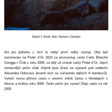
Shark´s Tooth, foto: Nelson Chenkin
Ani pro jednoho z nich to nebyl první velký výstup. Oba byli
nominováni na Piolet d´Or 2010 za prvovýstup cesty Carte Blanche
Gongga v Číně z roku 2009, za nějž už získali ruský Piolet d´Or. Jejich
neslavnější počin však zřejmě byla účast na výpravě pod vedením
Alexandra Odincova (kromě nich se zúčastnilo dalších 8 horolezců).
Vylezli novou přímou cestu v severní stěně Jannu v Himálajích v
březnu a květnu roku 2004. Tento počin jim vynesl Zlatý cepín za rok
2005.