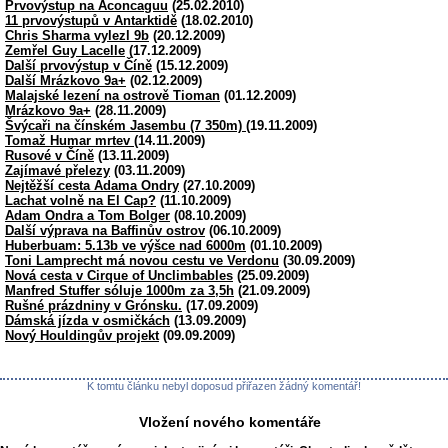
Prvovýstup na Aconcaguu
(25.02.2010)
11 prvovýstupů v Antarktidě
(18.02.2010)
Chris Sharma vylezl 9b
(20.12.2009)
Zemřel Guy Lacelle
(17.12.2009)
Další prvovýstup v Číně
(15.12.2009)
Další Mrázkovo 9a+
(02.12.2009)
Malajské lezení na ostrově Tioman
(01.12.2009)
Mrázkovo 9a+
(28.11.2009)
Švýcaři na čínském Jasembu (7 350m)
(19.11.2009)
Tomaž Humar mrtev
(14.11.2009)
Rusové v Číně
(13.11.2009)
Zajímavé přelezy
(03.11.2009)
Nejtěžší cesta Adama Ondry
(27.10.2009)
Lachat volně na El Cap?
(11.10.2009)
Adam Ondra a Tom Bolger
(08.10.2009)
Další výprava na Baffinův ostrov
(06.10.2009)
Huberbuam: 5.13b ve výšce nad 6000m
(01.10.2009)
Toni Lamprecht má novou cestu ve Verdonu
(30.09.2009)
Nová cesta v Cirque of Unclimbables
(25.09.2009)
Manfred Stuffer sóluje 1000m za 3,5h
(21.09.2009)
Rušné prázdniny v Grónsku.
(17.09.2009)
Dámská jízda v osmičkách
(13.09.2009)
Nový Houldingův projekt
(09.09.2009)
K tomtu článku nebyl doposud přiřazen žádný komentář!
Vložení nového komentáře