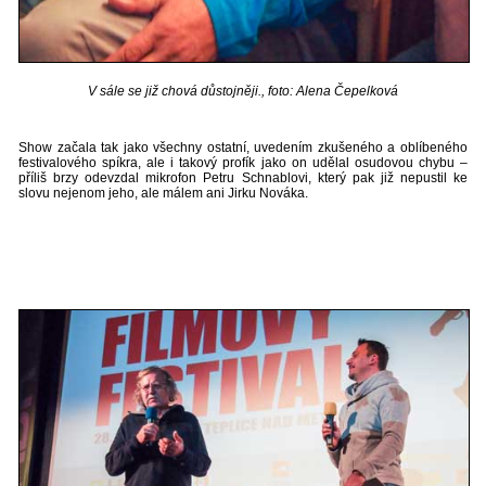
V sále se již chová důstojněji., foto: Alena Čepelková
Show začala tak jako všechny ostatní, uvedením zkušeného a oblíbeného
festivalového spíkra, ale i takový profík jako on udělal osudovou chybu –
příliš brzy odevzdal mikrofon Petru Schnablovi, který pak již nepustil ke
slovu nejenom jeho, ale málem ani Jirku Nováka.