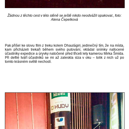
Žádnou z těchto cest v této stěně se ještě nikdo neodvážil opakovat., foto:
Alena Čepelková
Pak přišel ke slovu film z treku kolem Dhaulágiri, jedinečný tím, že na místa,
kam přicházeli trekaři během svého putování, vkládal snímky nafocené
účastníky expedice a úryvky natočené před třiceti lety kamerou Mirka Šmída.
Při defilé tváří účastníků se mi až zaleskla slza v oku – tolik z nich už po
tomto krásném světě nechodí.