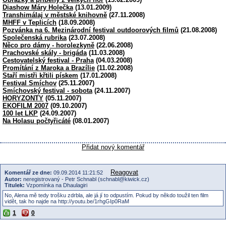
Diashow Máry Holečka
(13.01.2009)
Transhimálaj v městské knihovně
(27.11.2008)
MHFF v Teplicích
(18.09.2008)
Pozvánka na 6. Mezinárodní festival outdoorových filmů
(21.08.2008)
Společenská rubrika
(23.07.2008)
Něco pro dámy - horolezkyně
(22.06.2008)
Prachovské skály - brigáda
(11.03.2008)
Cestovatelský festival - Praha
(04.03.2008)
Promítání z Maroka a Brazílie
(11.02.2008)
Staří mistři křtili pískem
(17.01.2008)
Festival Smíchov
(25.11.2007)
Smíchovský festival - sobota
(24.11.2007)
HORYZONTY
(05.11.2007)
EKOFILM 2007
(09.10.2007)
100 let LKP
(24.09.2007)
Na Holasu počtyřicáté
(08.01.2007)
Přidat nový komentář
Reagovat
Komentář ze dne:
09.09.2014 11:21:52
Autor:
neregistrovaný - Petr Schnabl (schnabl@kiwick.cz)
Titulek:
Vzpomínka na Dhaulagiri
No, Alena mě tedy trošku zdrbla, ale já jí to odpustím. Pokud by někdo toužil ten film
vidět, tak ho najde na http://youtu.be/1rhgGIp0RaM
1
0