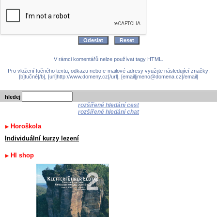
V rámci komentářů nelze používat tagy HTML.
Pro vložení tučného textu, odkazu nebo e-mailové adresy využijte následující značky:
[b]tučné[/b], [url]http://www.domeny.cz[/url], [email]jmeno@domena.cz[/email]
hledej
rozšířené hledání cest
rozšířené hledání chat
Horoškola
Individuální kurzy lezení
HI shop