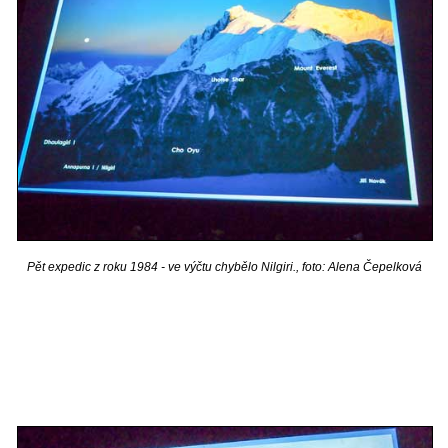
Pět expedic z roku 1984 - ve výčtu chybělo Nilgiri., foto: Alena Čepelková