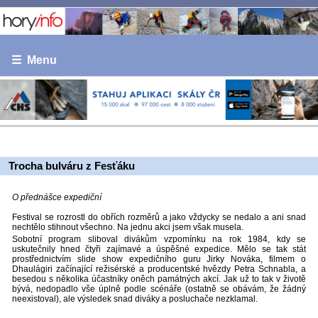
☰ Menu
Trocha bulváru z Fesťáku
O přednášce expediční
Festival se rozrostl do obřích rozměrů a jako vždycky se nedalo a ani snad
nechtělo stihnout všechno. Na jednu akci jsem však musela.
Sobotní program sliboval divákům vzpomínku na rok 1984, kdy se
uskutečnily hned čtyři zajímavé a úspěšné expedice. Mělo se tak stát
prostřednictvím slide show expedičního guru Jirky Nováka, filmem o
Dhaulágiri začínající režisérské a producentské hvězdy Petra Schnabla, a
besedou s několika účastníky oněch památných akcí. Jak už to tak v životě
bývá, nedopadlo vše úplně podle scénáře (ostatně se obávám, že žádný
neexistoval), ale výsledek snad diváky a posluchače nezklamal.