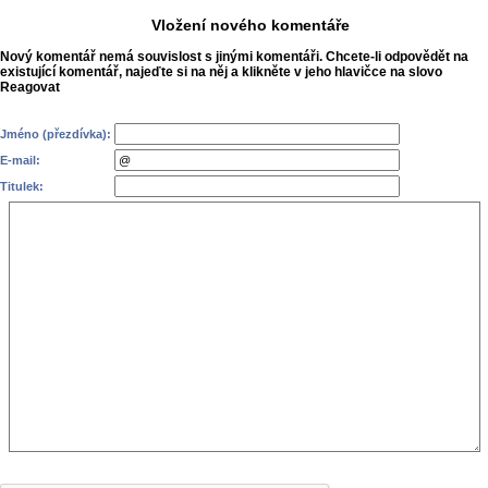
Vložení nového komentáře
Nový komentář nemá souvislost s jinými komentáři. Chcete-li odpovědět na
existující komentář, najeďte si na něj a klikněte v jeho hlavičce na slovo
Reagovat
Jméno (přezdívka):
E-mail:
Titulek: