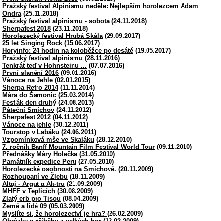
Pražský festival Alpinismu neděle: Nejlepším horolezcem Adam
Ondra
(25.11.2018)
Pražský festival alpinismu - sobota
(24.11.2018)
Sherpafest 2018
(23.11.2018)
Horolezecký festival Hrubá Skála
(29.09.2017)
25 let Singing Rock
(15.06.2017)
Horyinfo: 24 hodin na koloběžce po desáté
(19.05.2017)
Pražský festival alpinismu
(28.11.2016)
Tenkrát teď v Hohnsteinu ...
(07.07.2016)
První slanění 2016
(09.01.2016)
Vánoce na Jehle
(02.01.2015)
Sherpa Retro 2014
(11.11.2014)
Mára do Šamonic
(25.03.2014)
Fesťák den druhý
(24.08.2013)
Páteční Smíchov
(24.11.2012)
Sherpafest 2012
(04.11.2012)
Vánoce na jehle
(30.12.2011)
Tourstop v Labáku
(24.06.2011)
Vzpomínková mše ve Skaláku
(28.12.2010)
7. ročník Banff Mountain Film Festival World Tour
(09.11.2010)
Přednášky Máry Holečka
(31.05.2010)
Památník expedice Peru
(27.05.2010)
Horolezecké osobnosti na Smíchově.
(20.11.2009)
Rozhoupaní ve Žlebu
(18.11.2009)
Altaj - Argut a Ak-tru
(21.09.2009)
MHFF v Teplicích
(30.08.2009)
Zlatý erb pro Tisou
(08.04.2009)
Země a lidé 09
(05.03.2009)
Myslíte si, že horolezectví je hra?
(26.02.2009)
Obrázky a příběhy z velkých hor
(13.02.2009)