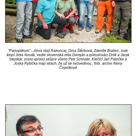
"Panoptikum" - zleva stojí Rakoncaj, Dina Štěrbová, Zdeněk Brabec, zrak
klopí Jirka Novák, vedle slovenská elita Demján a poloslováci Drlík a Jaryk
Stejskal, zcela vpravo strůjce všeho Petr Schnabl. Klečící Jan Patočka a
Joska Rybička mají strach, že už se nezvednou., foto: archiv Aleny
Čepelkové