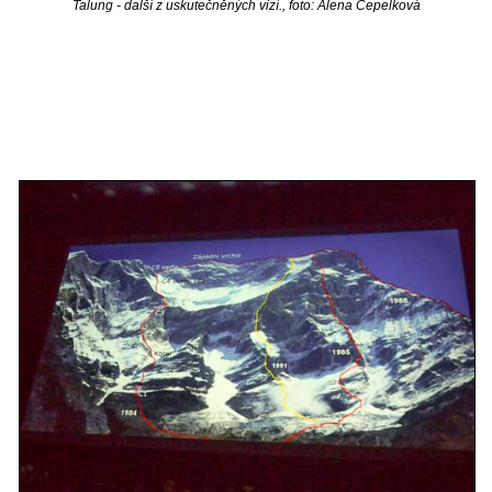
Talung - další z uskutečněných vizí., foto: Alena Čepelková