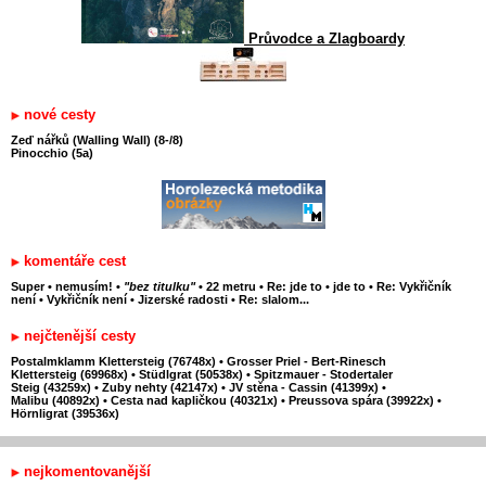
Průvodce a Zlagboardy
nové cesty
Zeď nářků (Walling Wall) (8-/8)
Pinocchio (5a)
komentáře cest
Super
•
nemusím!
•
"bez titulku"
•
22 metru
•
Re: jde to
•
jde to
•
Re: Vykřičník
není
•
Vykřičník není
•
Jizerské radosti
•
Re: slalom...
nejčtenější cesty
Postalmklamm Klettersteig (76748x)
•
Grosser Priel - Bert-Rinesch
Klettersteig (69968x)
•
Stüdlgrat (50538x)
•
Spitzmauer - Stodertaler
Steig (43259x)
•
Zuby nehty (42147x)
•
JV stěna - Cassin (41399x)
•
Malibu (40892x)
•
Cesta nad kapličkou (40321x)
•
Preussova spára (39922x)
•
Hörnligrat (39536x)
nejkomentovanější