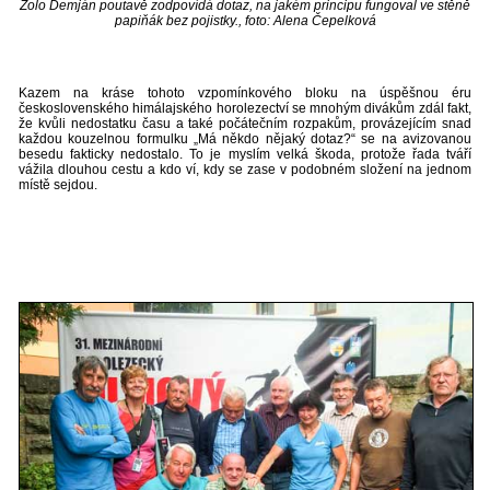
Zolo Demján poutavě zodpovídá dotaz, na jakém principu fungoval ve stěně
papiňák bez pojistky., foto: Alena Čepelková
Kazem na kráse tohoto vzpomínkového bloku na úspěšnou éru
československého himálajského horolezectví se mnohým divákům zdál fakt,
že kvůli nedostatku času a také počátečním rozpakům, provázejícím snad
každou kouzelnou formulku „Má někdo nějaký dotaz?“ se na avizovanou
besedu fakticky nedostalo. To je myslím velká škoda, protože řada tváří
vážila dlouhou cestu a kdo ví, kdy se zase v podobném složení na jednom
místě sejdou.