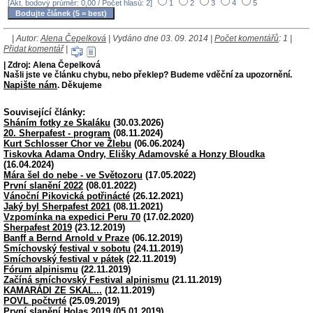
[Akt. bodový průměr: 0,00 / Počet hlasů: 2]
1
2
3
4
5
| Autor:
Alena Čepelková
| Vydáno dne 03. 09. 2014 |
Počet komentářů
: 1 |
Přidat komentář
|
| Zdroj: Alena Čepelková
Našli jste ve článku chybu, nebo překlep? Budeme vděční za upozornění.
Napište nám
. Děkujeme
Související články:
Sháním fotky ze Skaláku
(30.03.2026)
20. Sherpafest - program
(08.11.2024)
Kurt Schlosser Chor ve Žlebu
(06.06.2024)
Tiskovka Adama Ondry, Elišky Adamovské a Honzy Bloudka
(16.04.2024)
Mára šel do nebe - ve Světozoru
(17.05.2022)
První slanění 2022
(08.01.2022)
Vánoční Pikovická potřinácté
(26.12.2021)
Jaký byl Sherpafest 2021
(08.11.2021)
Vzpomínka na expedici Peru 70
(17.02.2020)
Sherpafest 2019
(23.12.2019)
Banff a Bernd Arnold v Praze
(06.12.2019)
Smíchovský festival v sobotu
(24.11.2019)
Smíchovský festival v pátek
(22.11.2019)
Fórum alpinismu
(22.11.2019)
Začíná smíchovský Festival alpinismu
(21.11.2019)
KAMARÁDI ZE SKAL...
(12.11.2019)
POVL počtvrté
(25.09.2019)
První slanění Holas 2019
(05.01.2019)