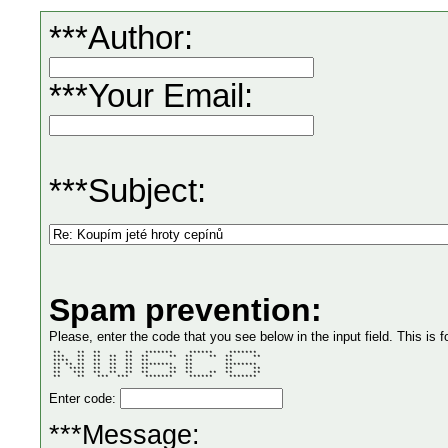
***Author:
***Your Email:
***Subject:
Spam prevention:
Please, enter the code that you see below in the input field. This is f
 **    **  **      **   *******    ******    *******  

 ***   **  **  **  **  **     **  **    **  **     ** 

 ****  **  **  **  **  **         **        **        

 ** ** **  **  **  **  ********   **        ********  

 **  ****  **  **  **  **     **  **        **     ** 

 **   ***  **  **  **  **     **  **    **  **     ** 

 **    **   ***  ***    *******    ******    *******  
Enter code:
***Message: