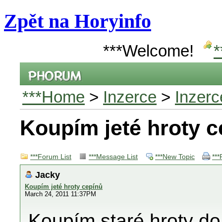
Zpět na Horyinfo
***Welcome!
*
***Home
>
Inzerce
>
Inzerc
Koupím jeté hroty c
***Forum List
***Message List
***New Topic
***
Jacky
Koupím jeté hroty cepínů
March 24, 2011 11:37PM
Koupím staré hroty do