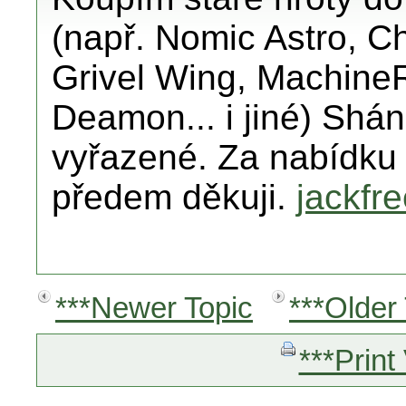
(např. Nomic Astro, Ch
Grivel Wing, Machine
Deamon... i jiné) Shá
vyřazené. Za nabídku 
předem děkuji.
jackf
***Newer Topic
***Older
***Print