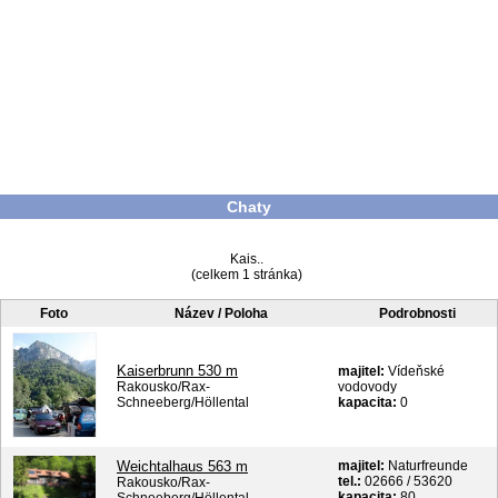
Chaty
Kais..
(celkem 1 stránka)
Foto
Název / Poloha
Podrobnosti
Kaiserbrunn 530 m
majitel:
Vídeňské
Rakousko/Rax-
vodovody
Schneeberg/Höllental
kapacita:
0
Weichtalhaus 563 m
majitel:
Naturfreunde
tel.:
02666 / 53620
Rakousko/Rax-
kapacita:
80