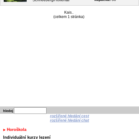
Schneeberg/Höllental
Kais..
(celkem 1 stránka)
hledej
rozšířené hledání cest
rozšířené hledání chat
Horoškola
Individuální kurzy lezení