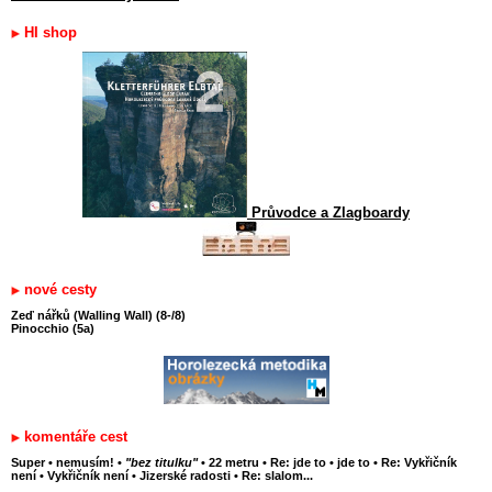
HI shop
Průvodce a Zlagboardy
nové cesty
Zeď nářků (Walling Wall) (8-/8)
Pinocchio (5a)
komentáře cest
Super
•
nemusím!
•
"bez titulku"
•
22 metru
•
Re: jde to
•
jde to
•
Re: Vykřičník
není
•
Vykřičník není
•
Jizerské radosti
•
Re: slalom...