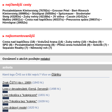
nejčtenější cesty
Postalmklamm Klettersteig (76782x)
•
Grosser Priel - Bert-Rinesch
Klettersteig (69985x)
•
Stüdlgrat (50559x)
•
Spitzmauer - Stodertaler
Steig (43283x)
•
Zuby nehty (42168x)
•
JV stěna - Cassin (41412x)
•
Malibu (40911x)
•
Cesta nad kapličkou (40337x)
•
Preussova spára (39937x)
•
Hörnligrat (39552x)
nejkomentovanější
Cesta nad kapličkou (18)
•
Vzdušná hrana (14)
•
Zuby nehty (10)
•
Huáno (9)
•
SPO (8)
•
Postalmklamm Klettersteig (8)
•
Přímá cesta holubiček (8)
•
Sokolík (7)
•
Separate Reality (7)
•
Německý roh (7)
Oznámení o akcích posílejte
redakci
anketa
článku
Které logo ČHS se ti líbí nejvíc? Více ve
Znak ČSTV (do r. 1989)
(1843 hl.)
Logo z devadesátek (černá, červená)
(1498 hl.)
Logo trikolóra s "kolejnicemi"
(1831 hl.)
Logo Trikolóra bez "kolejnic"
(1639 hl.)
Logo drátový model
(1620 hl.)