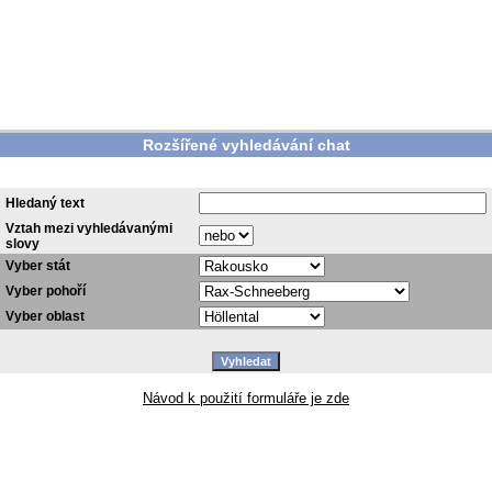
Rozšířené vyhledávání chat
Hledaný text
Vztah mezi vyhledávanými
slovy
Vyber stát
Vyber pohoří
Vyber oblast
Návod k použití formuláře je zde