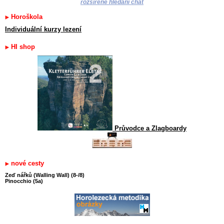
rozšířené hledání chat
Horoškola
Individuální kurzy lezení
HI shop
Průvodce a Zlagboardy
nové cesty
Zeď nářků (Walling Wall) (8-/8)
Pinocchio (5a)