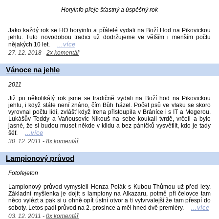
Horyinfo přeje šťastný a úspěšný rok
Jako každý rok se HO horyinfo a přátelé vydali na Boží Hod na Pikovickou
jehlu. Tuto novodobou tradici už dodržujeme ve větším i menším počtu
...více
nějakých 10 let.
27. 12. 2018 -
2x komentář
Vánoce na jehle
2011
Již po několikátý rok jsme se tradičně vydali na Boží hod na Pikovickou
jehlu, i když stále není znáno, čím Bůh házel. Počet psů ve vlaku se skoro
vyrovnal počtu lidí, zvlášť když Irena přistoupila v Bráníce i s IT a Megerou.
Lukášův Teddy a Vaňousovic Nikouš na sebe koukali tvrdě, vrčeli a bylo
jasné, že si budou muset někde v klidu a bez páníčků vysvětlit, kdo je tady
...více
šéf.
30. 12. 2011 -
8x komentář
Lampionový průvod
Fotofejeton
Lampionový průvod vymysleli Honza Polák s Kubou Thůmou už před lety.
Základní myšlenka je dojít s lampiony na Alkazaru, potmě při čelovce tam
něco vylézt a pak si u ohně opít ústní otvor a ti vytvrvalejší že tam přespí do
...více
soboty. Letos padl průvod na 2. prosince a měl hned dvě premiéry.
03. 12. 2011 -
0x komentář