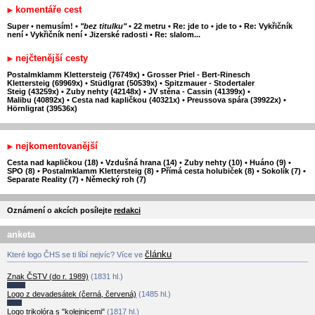
komentáře cest
Super
•
nemusím!
•
"bez titulku"
•
22 metru
•
Re: jde to
•
jde to
•
Re: Vykřičník
není
•
Vykřičník není
•
Jizerské radosti
•
Re: slalom...
nejčtenější cesty
Postalmklamm Klettersteig (76749x)
•
Grosser Priel - Bert-Rinesch
Klettersteig (69969x)
•
Stüdlgrat (50539x)
•
Spitzmauer - Stodertaler
Steig (43259x)
•
Zuby nehty (42148x)
•
JV stěna - Cassin (41399x)
•
Malibu (40892x)
•
Cesta nad kapličkou (40321x)
•
Preussova spára (39922x)
•
Hörnligrat (39536x)
nejkomentovanější
Cesta nad kapličkou (18)
•
Vzdušná hrana (14)
•
Zuby nehty (10)
•
Huáno (9)
•
SPO (8)
•
Postalmklamm Klettersteig (8)
•
Přímá cesta holubiček (8)
•
Sokolík (7)
•
Separate Reality (7)
•
Německý roh (7)
Oznámení o akcích posílejte
redakci
anketa
článku
Které logo ČHS se ti líbí nejvíc? Více ve
Znak ČSTV (do r. 1989)
(1831 hl.)
Logo z devadesátek (černá, červená)
(1485 hl.)
Logo trikolóra s "kolejnicemi"
(1817 hl.)