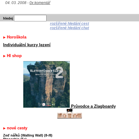
04. 03. 2008 -
0x komentář
hledej
rozšířené hledání cest
rozšířené hledání chat
Horoškola
Individuální kurzy lezení
HI shop
Průvodce a Zlagboardy
nové cesty
Zeď nářků (Walling Wall) (8-/8)