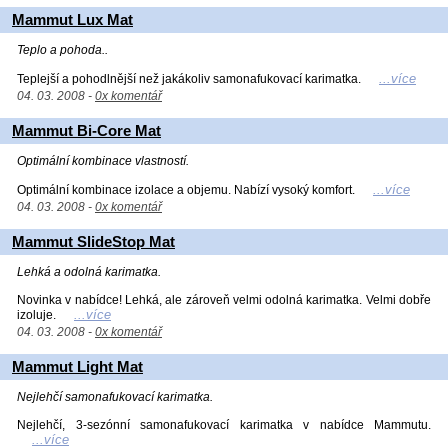
Mammut Lux Mat
Teplo a pohoda..
...více
Teplejší a pohodlnější než jakákoliv samonafukovací karimatka.
04. 03. 2008 -
0x komentář
Mammut Bi-Core Mat
Optimální kombinace vlastností.
...více
Optimální kombinace izolace a objemu. Nabízí vysoký komfort.
04. 03. 2008 -
0x komentář
Mammut SlideStop Mat
Lehká a odolná karimatka.
Novinka v nabídce! Lehká, ale zároveň velmi odolná karimatka. Velmi dobře
...více
izoluje.
04. 03. 2008 -
0x komentář
Mammut Light Mat
Nejlehčí samonafukovací karimatka.
Nejlehčí, 3-sezónní samonafukovací karimatka v nabídce Mammutu.
...více