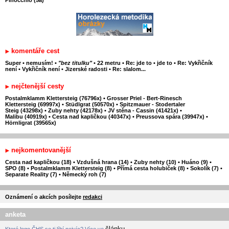
Pinocchio (5a)
komentáře cest
Super
•
nemusím!
•
"bez titulku"
•
22 metru
•
Re: jde to
•
jde to
•
Re: Vykřičník
není
•
Vykřičník není
•
Jizerské radosti
•
Re: slalom...
nejčtenější cesty
Postalmklamm Klettersteig (76796x)
•
Grosser Priel - Bert-Rinesch
Klettersteig (69997x)
•
Stüdlgrat (50570x)
•
Spitzmauer - Stodertaler
Steig (43298x)
•
Zuby nehty (42178x)
•
JV stěna - Cassin (41421x)
•
Malibu (40919x)
•
Cesta nad kapličkou (40347x)
•
Preussova spára (39947x)
•
Hörnligrat (39565x)
nejkomentovanější
Cesta nad kapličkou (18)
•
Vzdušná hrana (14)
•
Zuby nehty (10)
•
Huáno (9)
•
SPO (8)
•
Postalmklamm Klettersteig (8)
•
Přímá cesta holubiček (8)
•
Sokolík (7)
•
Separate Reality (7)
•
Německý roh (7)
Oznámení o akcích posílejte
redakci
anketa
článku
Které logo ČHS se ti líbí nejvíc? Více ve