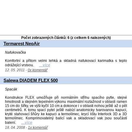
Počet zobrazených článků: 6 (z celkem 6 nalezených)
Termarest NeoAir
Nafukovačka
Komfortní a přitom velmi lehká a skladná nafukovací karimatka s teplo
...více
odrážející vrstvou.
12. 05. 2011 -
0x komentář
Salewa DIADEM FLEX 500
Spacák
Konstrukce FLEX umožňuje při normálním střihu spacího pytle, stejné
hmotnosti a stejném tepelném výkonu maximální roztažnost v oblasti ramen
15 cm do šířky, ve výši kyčlí 10 cm a dokonce i v oblasti nohou ještě až o pět
centimetrů. K tomu spací pytel ještě nabízí anatomicky tvarovanou kapuci,
kryté stahovací šňůry ke kapuci a termolímec, krycí lištu Interlock 3D a 3D
termolímec. Komprimovatelný balicí vak a skladovací vak jsou součástí
...více
balení.
18. 04. 2008 -
1x komentář