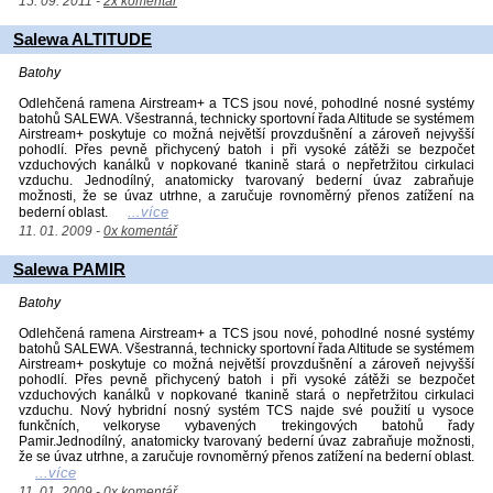
15. 09. 2011 -
2x komentář
Salewa ALTITUDE
Batohy
Odlehčená ramena Airstream+ a TCS jsou nové, pohodlné nosné systémy
batohů SALEWA. Všestranná, technicky sportovní řada Altitude se systémem
Airstream+ poskytuje co možná největší provzdušnění a zároveň nejvyšší
pohodlí. Přes pevně přichycený batoh i při vysoké zátěži se bezpočet
vzduchových kanálků v nopkované tkanině stará o nepřetržitou cirkulaci
vzduchu. Jednodílný, anatomicky tvarovaný bederní úvaz zabraňuje
možnosti, že se úvaz utrhne, a zaručuje rovnoměrný přenos zatížení na
...více
bederní oblast.
11. 01. 2009 -
0x komentář
Salewa PAMIR
Batohy
Odlehčená ramena Airstream+ a TCS jsou nové, pohodlné nosné systémy
batohů SALEWA. Všestranná, technicky sportovní řada Altitude se systémem
Airstream+ poskytuje co možná největší provzdušnění a zároveň nejvyšší
pohodlí. Přes pevně přichycený batoh i při vysoké zátěži se bezpočet
vzduchových kanálků v nopkované tkanině stará o nepřetržitou cirkulaci
vzduchu. Nový hybridní nosný systém TCS najde své použití u vysoce
funkčních, velkoryse vybavených trekingových batohů řady
Pamir.Jednodílný, anatomicky tvarovaný bederní úvaz zabraňuje možnosti,
že se úvaz utrhne, a zaručuje rovnoměrný přenos zatížení na bederní oblast.
...více
11. 01. 2009 -
0x komentář