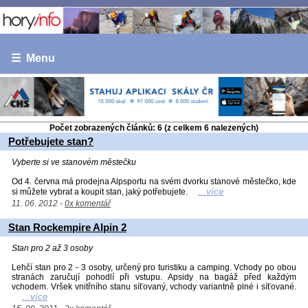
☰ Menu
Počet zobrazených článků: 6 (z celkem 6 nalezených)
Potřebujete stan?
Vyberte si ve stanovém městečku
Od 4. června má prodejna Alpsportu na svém dvorku stanové městečko, kde
...více
si můžete vybrat a koupit stan, jaký potřebujete.
11. 06. 2012 -
0x komentář
Stan Rockempire Alpin 2
Stan pro 2 až 3 osoby
Lehčí stan pro 2 - 3 osoby, určený pro turistiku a camping. Vchody po obou
stranách zaručují pohodlí při vstupu. Apsidy na bagáž před každým
vchodem. Vršek vnitřního stanu síťovaný, vchody variantně plné i síťované.
...více