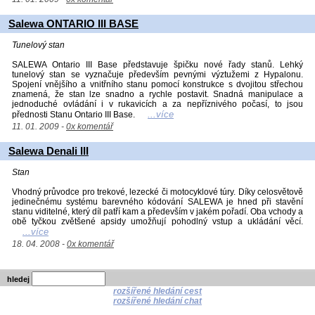
Salewa ONTARIO III BASE
Tunelový stan
SALEWA Ontario III Base představuje špičku nové řady stanů. Lehký
tunelový stan se vyznačuje především pevnými výztužemi z Hypalonu.
Spojení vnějšího a vnitřního stanu pomocí konstrukce s dvojitou střechou
znamená, že stan lze snadno a rychle postavit. Snadná manipulace a
jednoduché ovládání i v rukavicích a za nepříznivého počasí, to jsou
...více
přednosti Stanu Ontario III Base.
11. 01. 2009 -
0x komentář
Salewa Denali III
Stan
Vhodný průvodce pro trekové, lezecké či motocyklové túry. Díky celosvětově
jedinečnému systému barevného kódování SALEWA je hned při stavění
stanu viditelné, který díl patří kam a především v jakém pořadí. Oba vchody a
obě tyčkou zvětšené apsidy umožňují pohodlný vstup a ukládání věcí.
...více
18. 04. 2008 -
0x komentář
hledej
rozšířené hledání cest
rozšířené hledání chat