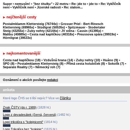
Super
•
nemusím!
•
"bez titulku"
•
22 metru
•
Re: jde to
•
jde to
•
Re: Vykřičník
není
•
Vykřičník není
•
Jizerské radosti
•
Re: slalom...
nejčtenější cesty
Postalmklamm Klettersteig (76744x)
•
Grosser Priel - Bert-Rinesch
Klettersteig (69965x)
•
Stüdlgrat (50535x)
•
Spitzmauer - Stodertaler
Steig (43255x)
•
Zuby nehty (42144x)
•
JV stěna - Cassin (41395x)
•
Malibu (40889x)
•
Cesta nad kapličkou (40318x)
•
Preussova spára (39919x)
•
Hörnligrat (39533x)
nejkomentovanější
Cesta nad kapličkou (18)
•
Vzdušná hrana (14)
•
Zuby nehty (10)
•
Huáno (9)
•
SPO (8)
•
Postalmklamm Klettersteig (8)
•
Přímá cesta holubiček (8)
•
Sokolík (7)
•
Separate Reality (7)
•
Německý roh (7)
Oznámení o akcích posílejte
redakci
anketa
článku
Které logo ČHS se ti líbí nejvíc? Více ve
Znak ČSTV (do r. 1989)
(1828 hl.)
Logo z devadesátek (černá, červená)
(1482 hl.)
Logo trikolóra s "kolejnicemi"
(1814 hl.)
Logo Trikolóra bez "kolejnic"
(1615 hl.)