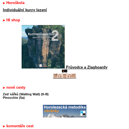
Horoškola
Individuální kurzy lezení
HI shop
Průvodce a Zlagboardy
nové cesty
Zeď nářků (Walling Wall) (8-/8)
Pinocchio (5a)
komentáře cest