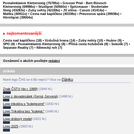
Postalmklamm Klettersteig (76785x)
•
Grosser Priel - Bert-Rinesch
Klettersteig (69986x)
•
Stüdlgrat (50560x)
•
Spitzmauer - Stodertaler
Steig (43283x)
•
Zuby nehty (42169x)
•
JV stěna - Cassin (41414x)
•
Malibu (40911x)
•
Cesta nad kapličkou (40338x)
•
Preussova spára (39938x)
•
Hörnligrat (39554x)
nejkomentovanější
Cesta nad kapličkou (18)
•
Vzdušná hrana (14)
•
Zuby nehty (10)
•
Huáno (9)
•
SPO (8)
•
Postalmklamm Klettersteig (8)
•
Přímá cesta holubiček (8)
•
Sokolík (7)
•
Separate Reality (7)
•
Německý roh (7)
Oznámení o akcích posílejte
redakci
anketa
článku
Které logo ČHS se ti líbí nejvíc? Více ve
Znak ČSTV (do r. 1989)
(1844 hl.)
Logo z devadesátek (černá, červená)
(1498 hl.)
Logo trikolóra s "kolejnicemi"
(1832 hl.)
Logo Trikolóra bez "kolejnic"
(1640 hl.)
Logo drátový model
(1621 hl.)
Logo 2025
(1603 hl.)