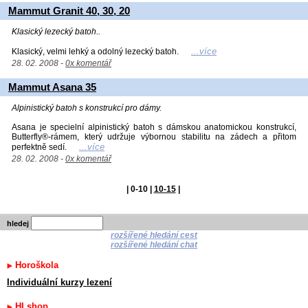
Mammut Granit 40, 30, 20
Klasický lezecký batoh..
...více
Klasický, velmi lehký a odolný lezecký batoh.
28. 02. 2008 -
0x komentář
Mammut Asana 35
Alpinistický batoh s konstrukcí pro dámy.
Asana je specielní alpinistický batoh s dámskou anatomickou konstrukcí,
Butterfly®-rámem, který udržuje výbornou stabilitu na zádech a přitom
...více
perfektně sedí.
28. 02. 2008 -
0x komentář
|
0-10
|
10-15
|
hledej
rozšířené hledání cest
rozšířené hledání chat
Horoškola
Individuální kurzy lezení
HI shop