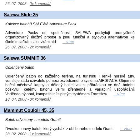
26. 07. 2008 -
0x komentář
Salewa Slide 25
Kolekce batohů SALEWA Adventure Pack
Adventure Packs od společnosti SALEWA poskytují promyšleně
organizovaný úložný prostor a jsou funkční a stylovou alternativou ke
...více
školním taškám, aktovkám atd.
26. 07. 2008 -
2x komentář
Salewa SUMMIT 36
Odlehčený batoh
Odlehčený batoh do každého terénu, na turistiku i lehké horské túry,
ventiluje záda uživatele pomocí osvědčeného systému AIRSPACE. Objemné
boční měchové kapsy a dělený balicí vak s přihrádkou ve dně batohu
poskytují celému batohu velmi přehledné a variabilní uspořádání.
...více
Voděodolný obal, kompatibilní s pitným systémem Transflow.
18. 04. 2008 -
0x komentář
Mammut Couloir 45, 35
Batoh odvozený z modelu Granit.
...více
Dvoukomorový batoh, který vychází z oblíbeného modelu Granit.
28. 02. 2008 -
1x komentář