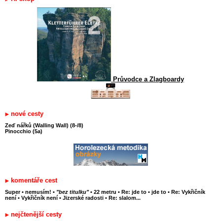
Průvodce a Zlagboardy
nové cesty
Zeď nářků (Walling Wall) (8-/8)
Pinocchio (5a)
komentáře cest
Super
•
nemusím!
•
"bez titulku"
•
22 metru
•
Re: jde to
•
jde to
•
Re: Vykřičník
není
•
Vykřičník není
•
Jizerské radosti
•
Re: slalom...
nejčtenější cesty