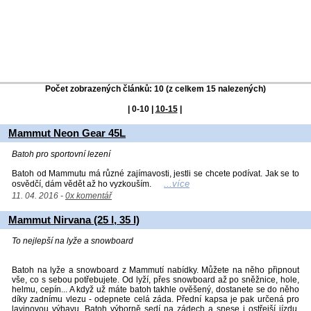
Počet zobrazených článků: 10 (z celkem 15 nalezených)
|
0-10
|
10-15
|
Mammut Neon Gear 45L
Batoh pro sportovní lezení
Batoh od Mammutu má různé zajímavosti, jestli se chcete podívat. Jak se to
...více
osvědčí, dám vědět až ho vyzkouším.
11. 04. 2016 -
0x komentář
Mammut Nirvana (25 l, 35 l)
To nejlepší na lyže a snowboard
Batoh na lyže a snowboard z Mammutí nabídky. Můžete na něho připnout
vše, co s sebou potřebujete. Od lyží, přes snowboard až po sněžnice, hole,
helmu, cepín... A když už máte batoh takhle ověšený, dostanete se do něho
díky zadnímu vlezu - odepnete celá záda. Přední kapsa je pak určená pro
lavinovou výbavu. Batoh výborně sedí na zádech a snese i ostřejší jízdu.