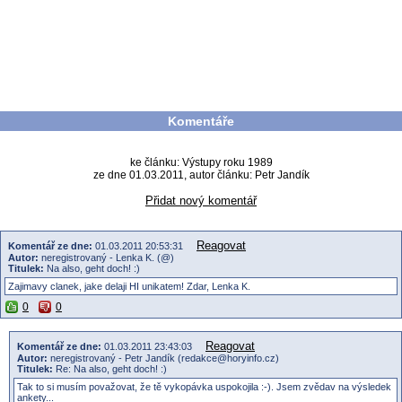
Komentáře
ke článku: Výstupy roku 1989
ze dne 01.03.2011, autor článku: Petr Jandík
Přidat nový komentář
Reagovat
Komentář ze dne:
01.03.2011 20:53:31
Autor:
neregistrovaný - Lenka K. (@)
Titulek:
Na also, geht doch! :)
Zajimavy clanek, jake delaji HI unikatem! Zdar, Lenka K.
0
0
Reagovat
Komentář ze dne:
01.03.2011 23:43:03
Autor:
neregistrovaný - Petr Jandík (redakce@horyinfo.cz)
Titulek:
Re: Na also, geht doch! :)
Tak to si musím považovat, že tě vykopávka uspokojila :-). Jsem zvědav na výsledek
ankety...