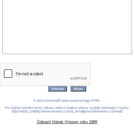
V rámci komentářů nelze používat tagy HTML.
Pro vložení tučného textu, odkazu nebo e-mailové adresy využijte následující značky:
[b]tučné[/b], [url]http://www.domeny.cz[/url], [email]jmeno@domena.cz[/email]
Zobrazit článek Výstupy roku 1989