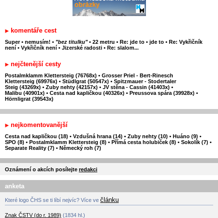
komentáře cest
Super
•
nemusím!
•
"bez titulku"
•
22 metru
•
Re: jde to
•
jde to
•
Re: Vykřičník
není
•
Vykřičník není
•
Jizerské radosti
•
Re: slalom...
nejčtenější cesty
Postalmklamm Klettersteig (76768x)
•
Grosser Priel - Bert-Rinesch
Klettersteig (69976x)
•
Stüdlgrat (50547x)
•
Spitzmauer - Stodertaler
Steig (43269x)
•
Zuby nehty (42157x)
•
JV stěna - Cassin (41403x)
•
Malibu (40901x)
•
Cesta nad kapličkou (40326x)
•
Preussova spára (39928x)
•
Hörnligrat (39543x)
nejkomentovanější
Cesta nad kapličkou (18)
•
Vzdušná hrana (14)
•
Zuby nehty (10)
•
Huáno (9)
•
SPO (8)
•
Postalmklamm Klettersteig (8)
•
Přímá cesta holubiček (8)
•
Sokolík (7)
•
Separate Reality (7)
•
Německý roh (7)
Oznámení o akcích posílejte
redakci
anketa
článku
Které logo ČHS se ti líbí nejvíc? Více ve
Znak ČSTV (do r. 1989)
(1834 hl.)