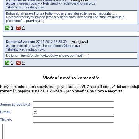
Autor:
neregistrovaný - Petr Jandík (redakce@horyinfo.cz)
Titulek:
Re: výstupy roku
Bohužel, jak pravil Honza Polák - co je starší deseti let se už nepočítá ....
a před artrotickými koleny jsme si všichni rovni bez ohledu na zásluhy minulé a
předminulé... pravím já :-)
0
0
Reagovat
Komentář ze dne:
27.12.2012 18:35:39
Autor:
neregistrovaný - Lenon (lenon@lenon.cz)
Titulek:
Re: výstupy roku
Ne jenom čtenáře, ale i vykopávky si povzpomínají... :-)
1
0
Vložení nového komentáře
Nový komentář nemá souvislost s jinými komentáři. Chcete-li odpovědět na existují
komentář, najeďte si na něj a klikněte v jeho hlavičce na slovo
Reagovat
Jméno (přezdívka):
E-mail:
Titulek: