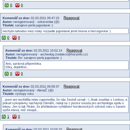
0
0
Reagovat
Komentář ze dne:
02.03.2011 09:47:15
Autor:
neregistrovaný - sekeromlat (@)
Titulek:
sarajevo-perla jugoslavie :)
nechybi nahodou mezi staty rozpadle jugoslavie jeste bosna a hercegovina :)
0
0
Reagovat
Komentář ze dne:
02.03.2011 10:02:14
Autor:
neregistrovaný - archeolog (redakce@horyinfo.cz)
Titulek:
Re: sarajevo-perla jugoslavie :)
Ano, správná připomínka.
Díky, doplněno...
0
0
Reagovat
Komentář ze dne:
02.03.2011 09:58:37
Autor:
neregistrovaný - AlenaČ (@)
Titulek:
výstupy roku
...jsem ani nevěděla nebo zapomněla, že nás čestně uznali :-) Jinak souhlas s Lenkou, a
pokud vykopávky nacházejí čtenáře, raduji se z pozice sousta pro archeologa spolu s
tebou. Jen si tak říkám, že přehlednost vyhlášení horolezeckých výkonů roku s časem
spíše klesá, než stoupá....
1
0
Reagovat
Komentář ze dne:
02.03.2011 10:05:32