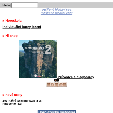
hledej
rozšířené hledání cest
rozšířené hledání chat
Horoškola
Individuální kurzy lezení
HI shop
Průvodce a Zlagboardy
nové cesty
Zeď nářků (Walling Wall) (8-/8)
Pinocchio (5a)