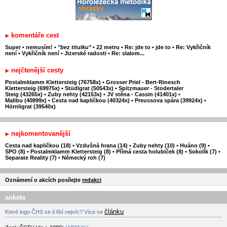
komentáře cest
Super
•
nemusím!
•
"bez titulku"
•
22 metru
•
Re: jde to
•
jde to
•
Re: Vykřičník
není
•
Vykřičník není
•
Jizerské radosti
•
Re: slalom...
nejčtenější cesty
Postalmklamm Klettersteig (76758x)
•
Grosser Priel - Bert-Rinesch
Klettersteig (69975x)
•
Stüdlgrat (50543x)
•
Spitzmauer - Stodertaler
Steig (43265x)
•
Zuby nehty (42153x)
•
JV stěna - Cassin (41401x)
•
Malibu (40899x)
•
Cesta nad kapličkou (40324x)
•
Preussova spára (39924x)
•
Hörnligrat (39540x)
nejkomentovanější
Cesta nad kapličkou (18)
•
Vzdušná hrana (14)
•
Zuby nehty (10)
•
Huáno (9)
•
SPO (8)
•
Postalmklamm Klettersteig (8)
•
Přímá cesta holubiček (8)
•
Sokolík (7)
•
Separate Reality (7)
•
Německý roh (7)
Oznámení o akcích posílejte
redakci
anketa
článku
Které logo ČHS se ti líbí nejvíc? Více ve