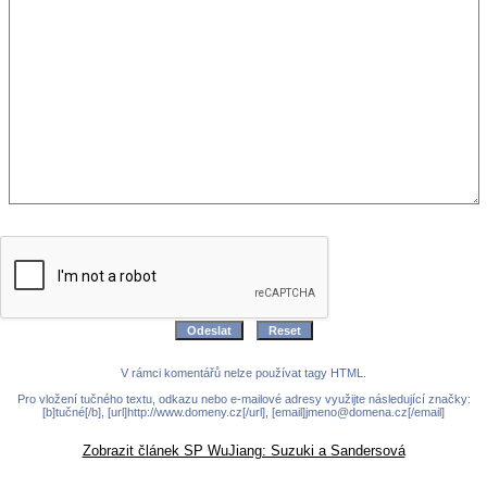
V rámci komentářů nelze používat tagy HTML.
Pro vložení tučného textu, odkazu nebo e-mailové adresy využijte následující značky:
[b]tučné[/b], [url]http://www.domeny.cz[/url], [email]jmeno@domena.cz[/email]
Zobrazit článek SP WuJiang: Suzuki a Sandersová