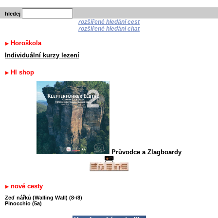
hledej
rozšířené hledání cest
rozšířené hledání chat
Horoškola
Individuální kurzy lezení
HI shop
Průvodce a Zlagboardy
nové cesty
Zeď nářků (Walling Wall) (8-/8)
Pinocchio (5a)