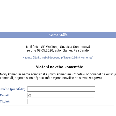
Komentáře
ke článku: SP WuJiang: Suzuki a Sandersová
ze dne 08.05.2026, autor článku: Petr Jandík
K tomtu článku nebyl doposud přiřazen žádný komentář!
Vložení nového komentáře
Nový komentář nemá souvislost s jinými komentáři. Chcete-li odpovědět na existují
komentář, najeďte si na něj a klikněte v jeho hlavičce na slovo
Reagovat
Jméno (přezdívka):
E-mail:
Titulek: