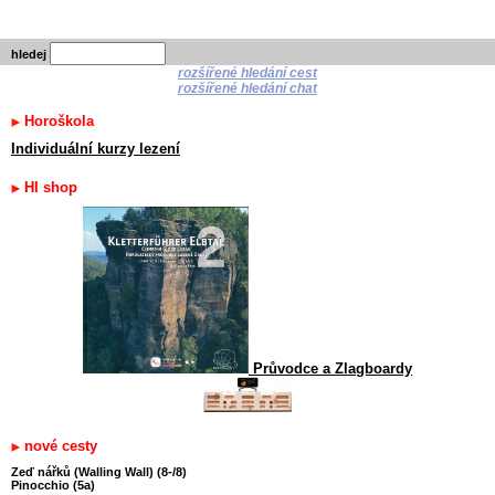
hledej
rozšířené hledání cest
rozšířené hledání chat
Horoškola
Individuální kurzy lezení
HI shop
Průvodce a Zlagboardy
nové cesty
Zeď nářků (Walling Wall) (8-/8)
Pinocchio (5a)