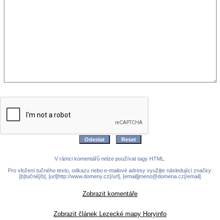
V rámci komentářů nelze používat tagy HTML.
Pro vložení tučného textu, odkazu nebo e-mailové adresy využijte následující značky:
[b]tučné[/b], [url]http://www.domeny.cz[/url], [email]jmeno@domena.cz[/email]
Zobrazit komentáře
Zobrazit článek Lezecké mapy Horyinfo