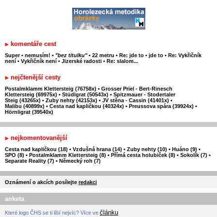
komentáře cest
Super
•
nemusím!
•
"bez titulku"
•
22 metru
•
Re: jde to
•
jde to
•
Re: Vykřičník
není
•
Vykřičník není
•
Jizerské radosti
•
Re: slalom...
nejčtenější cesty
Postalmklamm Klettersteig (76758x)
•
Grosser Priel - Bert-Rinesch
Klettersteig (69975x)
•
Stüdlgrat (50543x)
•
Spitzmauer - Stodertaler
Steig (43265x)
•
Zuby nehty (42153x)
•
JV stěna - Cassin (41401x)
•
Malibu (40899x)
•
Cesta nad kapličkou (40324x)
•
Preussova spára (39924x)
•
Hörnligrat (39540x)
nejkomentovanější
Cesta nad kapličkou (18)
•
Vzdušná hrana (14)
•
Zuby nehty (10)
•
Huáno (9)
•
SPO (8)
•
Postalmklamm Klettersteig (8)
•
Přímá cesta holubiček (8)
•
Sokolík (7)
•
Separate Reality (7)
•
Německý roh (7)
Oznámení o akcích posílejte
redakci
anketa
článku
Které logo ČHS se ti líbí nejvíc? Více ve