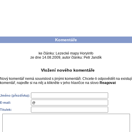
Komentáře
ke článku: Lezecké mapy Horyinfo
ze dne 14.08.2009, autor článku: Petr Jandík
Vložení nového komentáře
Nový komentář nemá souvislost s jinými komentáři. Chcete-li odpovědět na existují
komentář, najeďte si na něj a klikněte v jeho hlavičce na slovo
Reagovat
Jméno (přezdívka):
E-mail:
Titulek: