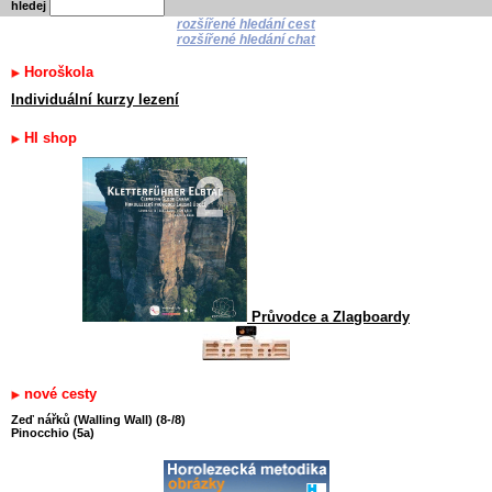
hledej
rozšířené hledání cest
rozšířené hledání chat
Horoškola
Individuální kurzy lezení
HI shop
Průvodce a Zlagboardy
nové cesty
Zeď nářků (Walling Wall) (8-/8)
Pinocchio (5a)