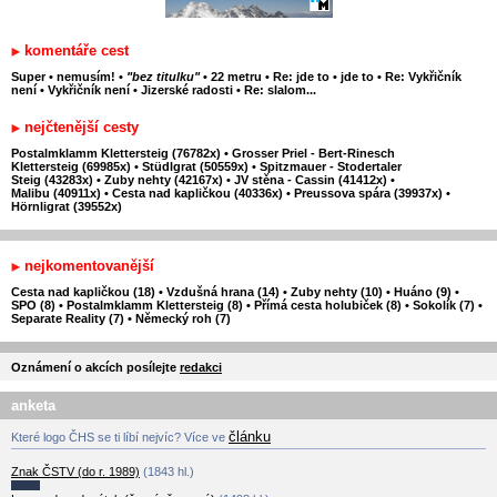
komentáře cest
Super
•
nemusím!
•
"bez titulku"
•
22 metru
•
Re: jde to
•
jde to
•
Re: Vykřičník
není
•
Vykřičník není
•
Jizerské radosti
•
Re: slalom...
nejčtenější cesty
Postalmklamm Klettersteig (76782x)
•
Grosser Priel - Bert-Rinesch
Klettersteig (69985x)
•
Stüdlgrat (50559x)
•
Spitzmauer - Stodertaler
Steig (43283x)
•
Zuby nehty (42167x)
•
JV stěna - Cassin (41412x)
•
Malibu (40911x)
•
Cesta nad kapličkou (40336x)
•
Preussova spára (39937x)
•
Hörnligrat (39552x)
nejkomentovanější
Cesta nad kapličkou (18)
•
Vzdušná hrana (14)
•
Zuby nehty (10)
•
Huáno (9)
•
SPO (8)
•
Postalmklamm Klettersteig (8)
•
Přímá cesta holubiček (8)
•
Sokolík (7)
•
Separate Reality (7)
•
Německý roh (7)
Oznámení o akcích posílejte
redakci
anketa
článku
Které logo ČHS se ti líbí nejvíc? Více ve
Znak ČSTV (do r. 1989)
(1843 hl.)