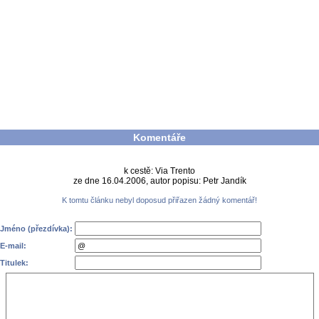
Komentáře
k cestě: Via Trento
ze dne 16.04.2006, autor popisu: Petr Jandík
K tomtu článku nebyl doposud přiřazen žádný komentář!
Jméno (přezdívka):
E-mail:
Titulek: