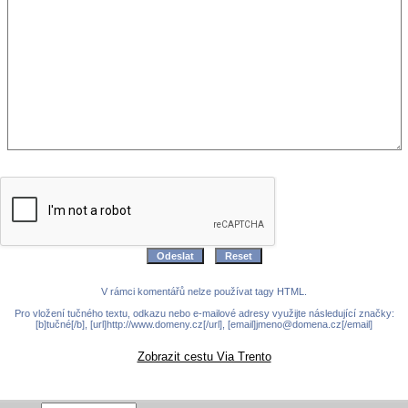
V rámci komentářů nelze používat tagy HTML.
Pro vložení tučného textu, odkazu nebo e-mailové adresy využijte následující značky:
[b]tučné[/b], [url]http://www.domeny.cz[/url], [email]jmeno@domena.cz[/email]
Zobrazit cestu Via Trento