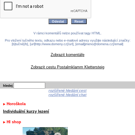
V rámci komentářů nelze používat tagy HTML.
Pro vložení tučného textu, odkazu nebo e-mailové adresy využijte následující značky:
[b]tučné[/b], [url]http://www.domeny.cz[/url], [email]jmeno@domena.cz[/email]
Zobrazit komentáře
Zobrazit cestu Postalmklamm Klettersteig
hledej
rozšířené hledání cest
rozšířené hledání chat
Horoškola
Individuální kurzy lezení
HI shop