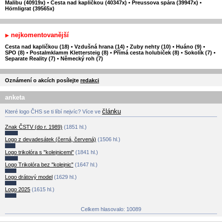
Malibu (40919x)
•
Cesta nad kapličkou (40347x)
•
Preussova spára (39947x)
•
Hörnligrat (39565x)
nejkomentovanější
Cesta nad kapličkou (18)
•
Vzdušná hrana (14)
•
Zuby nehty (10)
•
Huáno (9)
•
SPO (8)
•
Postalmklamm Klettersteig (8)
•
Přímá cesta holubiček (8)
•
Sokolík (7)
•
Separate Reality (7)
•
Německý roh (7)
Oznámení o akcích posílejte
redakci
anketa
článku
Které logo ČHS se ti líbí nejvíc? Více ve
Znak ČSTV (do r. 1989)
(1851 hl.)
Logo z devadesátek (černá, červená)
(1506 hl.)
Logo trikolóra s "kolejnicemi"
(1841 hl.)
Logo Trikolóra bez "kolejnic"
(1647 hl.)
Logo drátový model
(1629 hl.)
Logo 2025
(1615 hl.)
Celkem hlasovalo: 10089