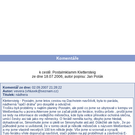
Komentáře
k cestě: Postalmklamm Klettersteig
ze dne 18.07.2006, autor popisu: Jan Polák
Komentář ze dne:
02.09.2007 21:28:22
Autor:
vevera (vhlusek@seznam.cz)
Titulek:
nádhera
Klettersteig - Postalm, jsme letos cestou na Dachstein navštívili, byla to paráda,
nádherná "opičí dráha" pro dospělé a odvážné.
Trošku byli problémy s najitím planiny Postalm, ale poté co jsme se ubytovali v kempu ve
Weißenbachu u jezera Attersee jsme se začali pídit po ferátce, trošku pršelo , prošli jsme
se tedy na informace do vedlejšího městečka, kde byla velice převelice ochotná slečna,
umící česky asi tak jako my německy. O ferátě neměla tuchy, dlouho jsme hledali,
dohadovali se, Simonhutte jsme si pletli se Simonyhutte atd.atd. Důležité ale bylo , že po
půlhodině jsme si uvědomili, že v tomto okolí je několik městeček s názvem Weißenbach
a my jsme vlastně necelých 100 km někde jinde. Vše jsme si srovnali a vyrazili.
Tuto ferátku vřele doporučuji navštívit, stačí půlden na její proběhnutí a závěrečná E-