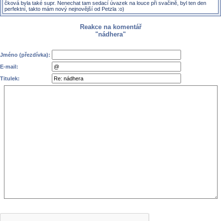
čková byla také supr. Nenechat tam sedací úvazek na louce při svačině, byl ten den
perfektní, takto mám nový nejnovější od Petzla :o)
Reakce na komentář
"nádhera"
Jméno (přezdívka):
E-mail:
Titulek: