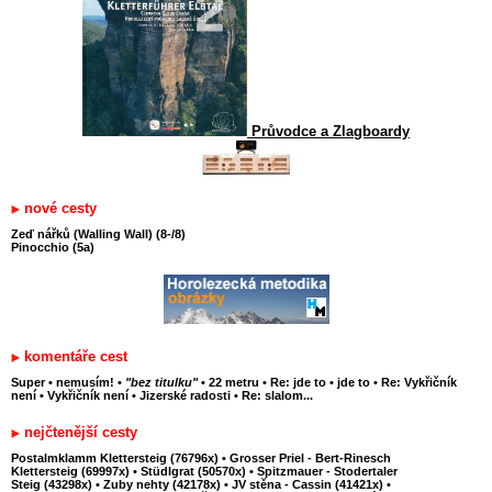
Průvodce a Zlagboardy
nové cesty
Zeď nářků (Walling Wall) (8-/8)
Pinocchio (5a)
komentáře cest
Super
•
nemusím!
•
"bez titulku"
•
22 metru
•
Re: jde to
•
jde to
•
Re: Vykřičník
není
•
Vykřičník není
•
Jizerské radosti
•
Re: slalom...
nejčtenější cesty
Postalmklamm Klettersteig (76796x)
•
Grosser Priel - Bert-Rinesch
Klettersteig (69997x)
•
Stüdlgrat (50570x)
•
Spitzmauer - Stodertaler
Steig (43298x)
•
Zuby nehty (42178x)
•
JV stěna - Cassin (41421x)
•