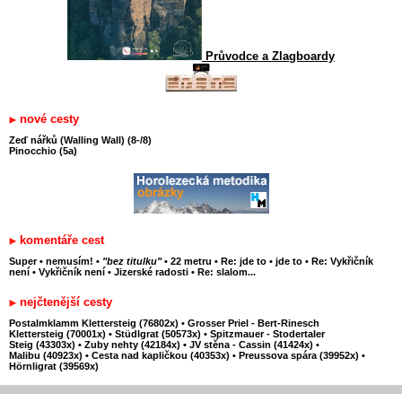
Průvodce a Zlagboardy
nové cesty
Zeď nářků (Walling Wall) (8-/8)
Pinocchio (5a)
komentáře cest
Super
•
nemusím!
•
"bez titulku"
•
22 metru
•
Re: jde to
•
jde to
•
Re: Vykřičník
není
•
Vykřičník není
•
Jizerské radosti
•
Re: slalom...
nejčtenější cesty
Postalmklamm Klettersteig (76802x)
•
Grosser Priel - Bert-Rinesch
Klettersteig (70001x)
•
Stüdlgrat (50573x)
•
Spitzmauer - Stodertaler
Steig (43303x)
•
Zuby nehty (42184x)
•
JV stěna - Cassin (41424x)
•
Malibu (40923x)
•
Cesta nad kapličkou (40353x)
•
Preussova spára (39952x)
•
Hörnligrat (39569x)