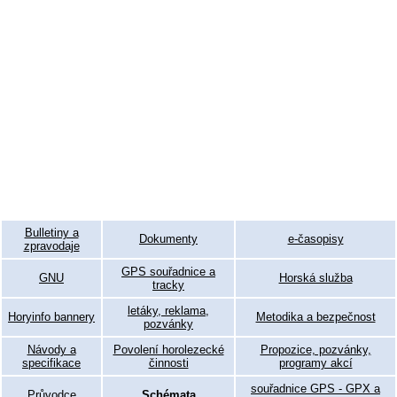
Bulletiny a
Dokumenty
e-časopisy
zpravodaje
GPS souřadnice a
GNU
Horská služba
tracky
letáky, reklama,
Horyinfo bannery
Metodika a bezpečnost
pozvánky
Návody a
Povolení horolezecké
Propozice, pozvánky,
specifikace
činnosti
programy akcí
souřadnice GPS - GPX a
Průvodce
Schémata