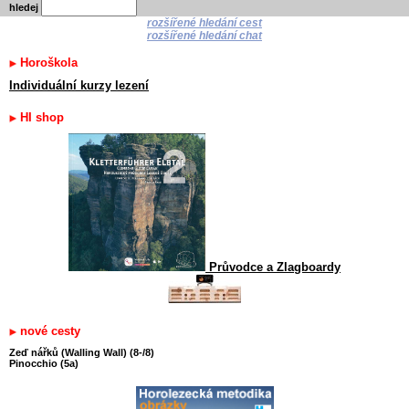
hledej
rozšířené hledání cest
rozšířené hledání chat
Horoškola
Individuální kurzy lezení
HI shop
Průvodce a Zlagboardy
nové cesty
Zeď nářků (Walling Wall) (8-/8)
Pinocchio (5a)