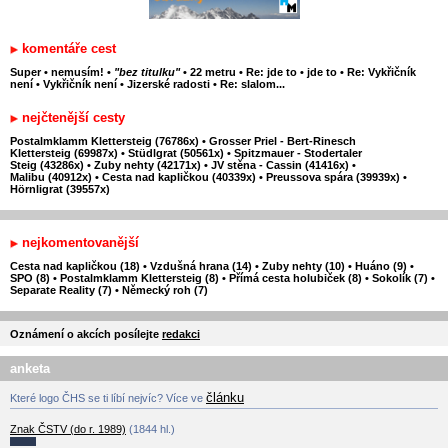
komentáře cest
Super
•
nemusím!
•
"bez titulku"
•
22 metru
•
Re: jde to
•
jde to
•
Re: Vykřičník
není
•
Vykřičník není
•
Jizerské radosti
•
Re: slalom...
nejčtenější cesty
Postalmklamm Klettersteig (76786x)
•
Grosser Priel - Bert-Rinesch
Klettersteig (69987x)
•
Stüdlgrat (50561x)
•
Spitzmauer - Stodertaler
Steig (43286x)
•
Zuby nehty (42171x)
•
JV stěna - Cassin (41416x)
•
Malibu (40912x)
•
Cesta nad kapličkou (40339x)
•
Preussova spára (39939x)
•
Hörnligrat (39557x)
nejkomentovanější
Cesta nad kapličkou (18)
•
Vzdušná hrana (14)
•
Zuby nehty (10)
•
Huáno (9)
•
SPO (8)
•
Postalmklamm Klettersteig (8)
•
Přímá cesta holubiček (8)
•
Sokolík (7)
•
Separate Reality (7)
•
Německý roh (7)
Oznámení o akcích posílejte
redakci
anketa
článku
Které logo ČHS se ti líbí nejvíc? Více ve
Znak ČSTV (do r. 1989)
(1844 hl.)