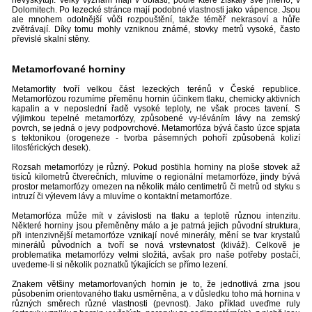
Dolomitech. Po lezecké stránce mají podobné vlastnosti jako vápence. Jsou
ale mnohem odolnější vůči rozpouštění, takže téměř nekrasoví a hůře
zvětrávají. Díky tomu mohly vzniknou známé, stovky metrů vysoké, často
převislé skalní stěny.
Metamorfované horniny
Metamorfity tvoří velkou část lezeckých terénů v České republice.
Metamorfózou rozumíme přeměnu hornin účinkem tlaku, chemicky aktivních
kapalin a v neposlední řadě vysoké teploty, ne však proces tavení. S
výjimkou tepelné metamorfózy, způsobené vy-léváním lávy na zemský
povrch, se jedná o jevy podpovrchové. Metamorfóza bývá často úzce spjata
s tektonikou (orogeneze - tvorba pásemných pohoří způsobená kolizí
litosférických desek).
Rozsah metamorfózy je různý. Pokud postihla horniny na ploše stovek až
tisíců kilometrů čtverečních, mluvíme o regionální metamorfóze, jindy bývá
prostor metamorfózy omezen na několik málo centimetrů či metrů od styku s
intruzí či výlevem lávy a mluvíme o kontaktní metamorfóze.
Metamorfóza může mít v závislosti na tlaku a teplotě různou intenzitu.
Některé horniny jsou přeměněny málo a je patrná jejich původní struktura,
při intenzivnější metamorfóze vznikají nové minerály, mění se tvar krystalů
minerálů původních a tvoří se nová vrstevnatost (kliváž). Celkově je
problematika metamorfózy velmi složitá, avšak pro naše potřeby postačí,
uvedeme-li si několik poznatků týkajících se přímo lezení.
Znakem většiny metamorfovaných hornin je to, že jednotlivá zrna jsou
působením orientovaného tlaku usměrněna, a v důsledku toho má hornina v
různých směrech různé vlastnosti (pevnost). Jako příklad uveďme ruly