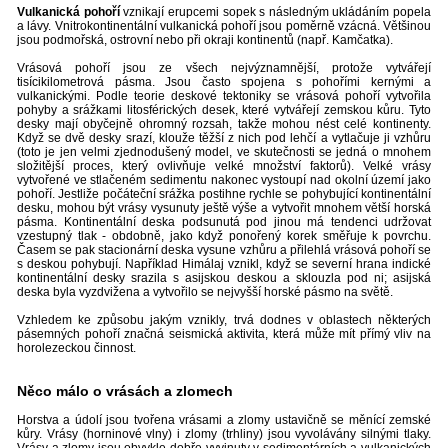
Vulkanická pohoří
vznikají erupcemi sopek s následným ukládáním popela
a lávy. Vnitrokontinentální vulkanická pohoří jsou poměrně vzácná. Většinou
jsou podmořská, ostrovní nebo při okraji kontinentů (např. Kamčatka).
Vrásová pohoří jsou ze všech nejvýznamnější, protože vytvářejí
tisícikilometrová pásma. Jsou často spojena s pohořími kernými a
vulkanickými. Podle teorie deskové tektoniky se vrásová pohoří vytvořila
pohyby a srážkami litosférických desek, které vytvářejí zemskou kůru. Tyto
desky mají obyčejně ohromný rozsah, takže mohou nést celé kontinenty.
Když se dvě desky srazí, klouže těžší z nich pod lehčí a vytlačuje ji vzhůru
(toto je jen velmi zjednodušený model, ve skutečnosti se jedná o mnohem
složitější proces, který ovlivňuje velké množství faktorů). Velké vrásy
vytvořené ve stlačeném sedimentu nakonec vystoupí nad okolní území jako
pohoří. Jestliže počáteční srážka postihne rychle se pohybující kontinentální
desku, mohou být vrásy vysunuty ještě výše a vytvořit mnohem větší horská
pásma. Kontinentální deska podsunutá pod jinou má tendenci udržovat
vzestupný tlak - obdobně, jako když ponořený korek směřuje k povrchu.
Časem se pak stacionární deska vysune vzhůru a přilehlá vrásová pohoří se
s deskou pohybují. Například Himálaj vznikl, když se severní hrana indické
kontinentální desky srazila s asijskou deskou a sklouzla pod ni; asijská
deska byla vyzdvižena a vytvořilo se nejvyšší horské pásmo na světě.
Vzhledem ke způsobu jakým vznikly, trvá dodnes v oblastech některých
pásemných pohoří značná seismická aktivita, která může mít přímý vliv na
horolezeckou činnost.
Něco málo o vrásách a zlomech
Horstva a údolí jsou tvořena vrásami a zlomy ustavičně se měnící zemské
kůry. Vrásy (horninové vlny) i zlomy (trhliny) jsou vyvolávány silnými tlaky.