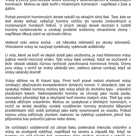
Vrásy a zlomy jsou obvykle dobře vyvinuty v sedimentárních a vulkanických
horninách. Mohou se také tvořit v hlubinných horninách - například v žule a
gabru.
Pohyb pevných horninových desek vytváří na okrajích silný tlak. Tam, kde se
dvě desky sbíhají, vytlačují horniny vzhůru do vysoko zvrásněných a
rozlámaných horských řetězů. U jiných okrajů desek dochází k rozbití
horniny roztahováním a vznikají protáhlé sníženiny ohraničené zlomy -
například riftová údolí ve východní Africe.
Velikost vrás velice kolísá - od několika milimetrů po stovky kilometrů.
Vhloubené vrásy se nazývají synklinály, vyklenuté antiklinály.
U vrás, které se tvoří ve stejné době jako uloženina, je nad hřebenem vrásy
patrná menší mocnost vrstev. Tyto vrásy také vznikají, když se současně v
téže oblasti ukládá různou rychlostí zpevňovaná horninová hmota. Dómy
jsou vrásy, v nichž se vrstvy uklánějí ven, zatímco pánve vznikají, když se
vrstvy uklánějí dovnitř.
Vrásy dělíme na tři hlavní typy. První tvoří pravé neboli ohybové vrásy
vznikající stlačováním kompetentních (tvrdých) hornin. V oblastech, kde se
vyskytují měkké horniny, mohou tyto vrásy přejít do druhého typu - vrásnění
plastickým tokem. Nekompetentní horniny se chovají jako hustá pasta;
nesnadno přenášejí tlak a obyčejně tvoří mnoho malých vrás. Třetí typ vrás
vzniká střižným vrásněním. Mohou se vyskytovat v křehkých horninách, v
nichž se tenké destičky vzniklé rozdělením horniny drobnými štěpnými
prasklinkami vůči sobě pohybují jako karty vysunované ze svazku. Pokud
nejsou vrásy odříznuty zlomem, nakonec se vykliňují uzávěrem, jehož tvar
připomíná tvar poloviční pánve nebo dómu.
Se vzrůstající vzdáleností od zdroje tlaku poklesává intenzita vrásnění a
vrásy se postupně vykliňují, například na severu a západě Alp. Když se