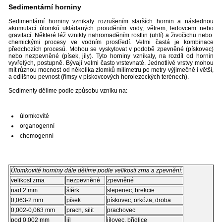
Sedimentární horniny
Sedimentární horniny vznikaly rozrušením starších hornin a následnou
akumulací úlomků ukládaných prouděním vody, větrem, ledovcem nebo
gravitací. Některé též vznikly nahromaděním rostlin (uhlí) a živočichů nebo
chemickými procesy ve vodním prostředí. Velmi častá je kombinace
předchozích procesů. Mohou se vyskytovat v podobě zpevněné (pískovec)
nebo nezpevněné (písek, jíly). Tyto horniny vznikaly, na rozdíl od hornin
vyvřelých, postupně. Bývají velmi často vrstevnaté. Jednotlivé vrstvy mohou
mít různou mocnost od několika zlomků milimetru po metry výjimečně i větší,
a odlišnou pevnost (římsy v pískovcových horolezeckých terénech).
Sedimenty dělíme podle způsobu vzniku na:
úlomkovité
organogenní
chemogenní
Úlomkovité horniny dále dělíme podle velikosti zrna a zpevnění:
velikost zrna
nezpevněné
zpevněné
nad 2 mm
štěrk
slepenec, brekcie
0,063-2 mm
písek
pískovec, orkóza, droba
0,002-0,063 mm
prach, silit
prachovec
pod 0,002 mm
jíl
jílovec, břidlice