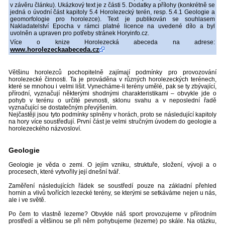
v závěru článku). Ukázkový text je z části 5. Dodatky a přílohy (konkrétně se
jedná o úvodní část kapitoly 5.4 Horolezecký terén, resp. 5.4.1 Geologie a
geomorfologie pro horolezce). Text je publikován se souhlasem
Nakladatelství Epocha v rámci platné licence na uvedené dílo a byl
uvolněn a upraven pro potřeby stránek Horyinfo.cz.
Více o knize Horolezecká abeceda na adrese:
www.horolezeckaabeceda.cz
Většinu horolezců pochopitelně zajímají podmínky pro provozování
horolezecké činnosti. Ta je prováděna v různých horolezeckých terénech,
které se mnohou i velmi lišit. Vynecháme-li terény umělé, pak se ty zbývající,
přírodní, vyznačují některými shodnými charakteristikami – obvykle jde o
pohyb v terénu o určité pevnosti, sklonu svahu a v neposlední řadě
vyznačující se dostatečným převýšením.
Nejčastěji jsou tyto podmínky splněny v horách, proto se následující kapitoly
na hory více soustřeďují. První část je velmi stručným úvodem do geologie a
horolezeckého názvosloví.
Geologie
Geologie je věda o zemi. O jejím vzniku, struktuře, složení, vývoji a o
procesech, které vytvořily její dnešní tvář.
Zaměření následujících řádek se soustředí pouze na základní přehled
hornin a vlivů tvořících lezecké terény, se kterými se setkáváme nejen u nás,
ale i ve světě.
Po čem to vlastně lezeme? Obvykle náš sport provozujeme v přírodním
prostředí a většinou se při něm pohybujeme (lezeme) po skále. Na otázku,