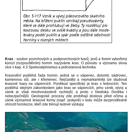
Kras
- soubor povrchových a podpovrchových tvarů, jevů a forem vytvořený
korozí (rozpouštěním) hornin nazýváme kras. O původu a významu slova
více v kap. 4.3 Speleoalpinismus a jednolanová technika.
Krasovění podléhá řada hornin, jedná se o vápenec, dolomit, sádrovec,
kamennou sůl, ale i křemenec. Nejčastěji a nejmarkantněji lze studovat
krasové tvary na vápencích. Poněkud specifický je kras v ledovcích. Ten
podléhá stejným zákonitostem jako kras ve vápencích, jeho vznik, vývoj a
zánik je však mnohonásobně rychlejší, a proto z hlediska člověka i
nebezpečnější. Geologické procesy zde probíhají doslova před očima a
zánik významné krasové formy (např. jeskyně) v ledu může bezprostředně
ohrozit horolezce, kteří zde trénují ledové výstupy.