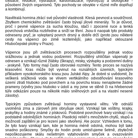
oxidace, redukce, hydratace, karbonatizace, hydrolýza) a biologické -
působení živých organismů. Tyto pochody se obvykle v různé míře doplňují
a kombinují.
Navětralá hornina ztrácí své původní vlastnosti. Klesá pevnost a soudržnost.
Zbytkem chemického zvětrávání často bývají jílové minerály. To je důvod,
proč i pevné vápence za sucha kloužou, stačí i zpocené ruce a tenká
povrchová vrstvička rozbředne a sníží se tření. Jsou-li naopak tyto produkty
odneseny pryč, je vyleptaný povrch drsný a dobře drží (proto jsou některé
cesty na vápenci po zimě lezitelnější, jako například oklouzané
Hlubočepské plotny v Praze).
Vápence jsou při zvětrávacích procesech rozpouštěny jednak vodou
srážkovou a jednak vodou podzemní. Rozpuštěný uhličitan vápenatý je
odnesen a vznikají různé žlábky (škrapy), misky, výstupky a podzemní dutiny
- jeskyně. Tyto formy mají často obrovské rozměry. Tento proces se nazývá
krasovění. Kras může být vyvinut na rozsáhlých územích, typickým
příkladem vysokohorského krasu jsou Julské Alpy. Je dobré si uvědomit, že
veškerá srážková voda se vlivem vertikálního odvodňování krasového
území ztratí hluboko pod povrchem a na povrchu krasu nenajdeme žádné
prameny (vývěry jsou hluboko v údolí a my jsme ve stěně či na hřebenové
túře odkázáni pouze na několik málo sněhových polí a na vlastní nesené
zásoby).
Typickým způsobem zvětrávají horniny vystavené větru. Vítr odnáší
uvolněná zrna a zároveň jimi obrušuje okolí. Vznikají tak voštiny, krajky,
jeskyňky a hodiny známé z pískovců. Podobné povrchové tvary vznikají i na
podstatně odolnějších horninách. Plastický reliéf s množstvím chytů, stupů a
možností zajištění je pro lezení jako stvořený. Ale pozor: Vzhledem k tomu,
že tyto tvary vznikají tam, kde je hornina méně odolná, mohou být také
snadno poškozeny. Smyčky do hodin proto umisťujeme šetrně, zbytečně
nepoškozujeme skálu nešetrným vytahováním smyček a ovazováním