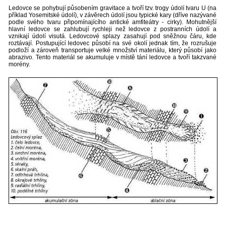
Ledovce se pohybují působením gravitace a tvoří tzv. trogy údolí tvaru U (na
příklad Yosemitské údolí), v závěrech údolí jsou typické kary (dříve nazývané
podle svého tvaru připomínajícího antické amfiteátry - cirky). Mohutnější
hlavní ledovce se zahlubují rychleji než ledovce z postranních údolí a
vznikají údolí visutá. Ledovcové splazy zasahují pod sněžnou čáru, kde
roztávají. Postupující ledovec působí na své okolí jednak tím, že rozrušuje
podloží a zároveň transportuje velké množství materiálu, který působí jako
abrazivo. Tento materiál se akumuluje v místě tání ledovce a tvoří takzvané
morény.