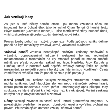
Jak vznikají hory
Asi jste si také někdy položili otázku, jak mohlo vzniknout něco tak
impozantního a úchvatného, jako je vrchol Chan Tengri či horský řetěz
Bílých Kordiller (Cordillera Blanca)? Tisíce metrů strmé stěny, hluboká údolí,
v nichž si prořezávají cestu rozběsněné ledovcové řeky.
Proces tvorby pohoří se nazývá orogeneze. Podle způsobu vzniku dělíme
pohoří na čtyři hlavní typy:
vrásová, kerná, vulkanická a dómová
.
Vrásová pohoří
vznikala neobyčejně složitými způsoby stlačování a
vrásnění, doprovázenými intruzemi roztavené horniny, regionální
metamorfózou a rozlámáním na kry. Vrásová pohoří se mohou značně
měnit, ale přesto odpovídají základnímu typu. Například Alpy, Karpaty a
Himálaj, které v podstatě tvoří největší vrásový horský řetěz na světě
(nezaměnit za nejdelší souvislý horský pás, kterým jsou Kordillery). Četná
zemětřesení svědčí o tom, že pohoří se stále ještě pohybují.
Kerná pohoří
jsou tvořena velkými zlomovými strukturami. Kerná hora
mohla vzniknout buď hlubokým zlomem nebo výjimečně velkou hrástí,
kterou potom modelovala eroze (hrást - morfologický opak příkopu, tedy
struktura, ve které střední kra leží výše než kry okrajové). Vnitřní struktura
kerných hor je obvykle vrásová a zlomová.
Dómy
vznikají zdvihem souvrství, např. intruzí granitového magmatu. S
pokračujícím výzdvihem je povrch obrušován erozí a vyvřelina vychází na
povrch. Při rozsáhlejších dómech vznikají dómová pohoří.