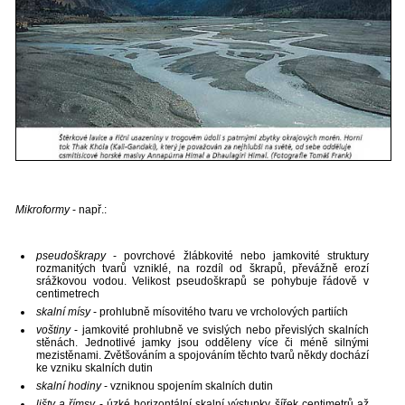
Mikroformy
- např.:
pseudoškrapy
- povrchové žlábkovité nebo jamkovité struktury
rozmanitých tvarů vzniklé, na rozdíl od škrapů, převážně erozí
srážkovou vodou. Velikost pseudoškrapů se pohybuje řádově v
centimetrech
skalní mísy
- prohlubně mísovitého tvaru ve vrcholových partiích
voštiny
- jamkovité prohlubně ve svislých nebo převislých skalních
stěnách. Jednotlivé jamky jsou odděleny více či méně silnými
mezistěnami. Zvětšováním a spojováním těchto tvarů někdy dochází
ke vzniku skalních dutin
skalní hodiny
- vzniknou spojením skalních dutin
lišty a římsy
- úzké horizontální skalní výstupky šířek centimetrů až