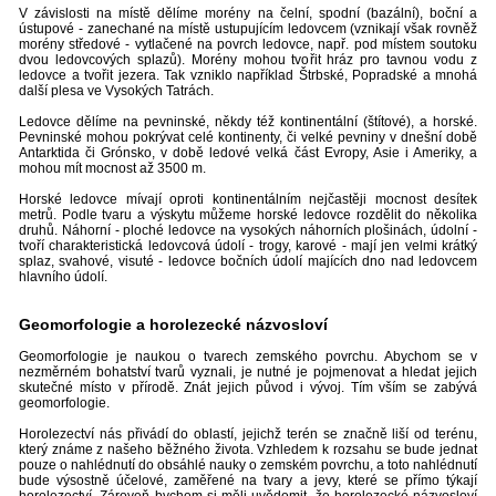
V závislosti na místě dělíme morény na čelní, spodní (bazální), boční a
ústupové - zanechané na místě ustupujícím ledovcem (vznikají však rovněž
morény středové - vytlačené na povrch ledovce, např. pod místem soutoku
dvou ledovcových splazů). Morény mohou tvořit hráz pro tavnou vodu z
ledovce a tvořit jezera. Tak vzniklo například Štrbské, Popradské a mnohá
další plesa ve Vysokých Tatrách.
Ledovce dělíme na pevninské, někdy též kontinentální (štítové), a horské.
Pevninské mohou pokrývat celé kontinenty, či velké pevniny v dnešní době
Antarktida či Grónsko, v době ledové velká část Evropy, Asie i Ameriky, a
mohou mít mocnost až 3500 m.
Horské ledovce mívají oproti kontinentálním nejčastěji mocnost desítek
metrů. Podle tvaru a výskytu můžeme horské ledovce rozdělit do několika
druhů. Náhorní - ploché ledovce na vysokých náhorních plošinách, údolní -
tvoří charakteristická ledovcová údolí - trogy, karové - mají jen velmi krátký
splaz, svahové, visuté - ledovce bočních údolí majících dno nad ledovcem
hlavního údolí.
Geomorfologie a horolezecké názvosloví
Geomorfologie je naukou o tvarech zemského povrchu. Abychom se v
nezměrném bohatství tvarů vyznali, je nutné je pojmenovat a hledat jejich
skutečné místo v přírodě. Znát jejich původ i vývoj. Tím vším se zabývá
geomorfologie.
Horolezectví nás přivádí do oblastí, jejichž terén se značně liší od terénu,
který známe z našeho běžného života. Vzhledem k rozsahu se bude jednat
pouze o nahlédnutí do obsáhlé nauky o zemském povrchu, a toto nahlédnutí
bude výsostně účelové, zaměřené na tvary a jevy, které se přímo týkají