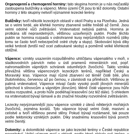
Organogenní a chemogenní horniny:
tato skupina hornin je u nás nejčastěji
zastoupena buližníky a vápenci. Mimo území ČR jsou to též dolomity. Ostatní
horniny z této skupiny netvoří významné lezecké terény.
Buližníky:
tvoří několik lezeckých oblastí v okolí Prahy a na Plzeňsku. Jedná
se o velmi tvrdé, ale křehké horniny zbarvené světle hnědě až černě. Jsou
velmi odolné vůči zvětrávání. Vrstevnatost nebývá patrná. Hornina je
protkána sítí nepravidelných, většinou uzavřených puklin. Podle těchto
puklin se hornina rozpadá v ostrohranné kusy nejrůznějších rozměrů (díky
tomu se často tvoří nebezpečně ostré chyty a stupy). Skobování bývá díky
velké tvrdosti (tvrdší než ocel zatloukané skoby) a poměrně velké křehkosti
obtížné.
Vápence:
vznikly usazením rozpuštěného uhličitanu vápenatého v moři, v
sladkovodních pánvích nebo u ústí pramenů minerálních vod, popř.
nahromaděním vápnitých schránek odumřelých živočichů. Takto vznikla
převážná většina vápencových lezeckých terénů, například Český a
Moravský kras. Vápence mají různé zbarvení od téměř čistě bílé, přes
žlutohnědou, červenou až po černou, v závislosti na příměsích. Většinou je
patrná vrstevnatost. Vápence mívají často vysoký podíl jílových minerálů
(přechod k slínovcům a vápnitým jílovcům). Méně čisté vápence jsou hůře
vodou rozpustné, a proto hůře podléhají krasovění (viz též dále). S ohledem
na vrstevnatost bývají lámavé a do značné hloubky rozvolněné zvětráváním.
Lezecky nejvýznamnější jsou vápence vzniklé z útesů některých mořských
živočichů, zejména korálů. Tyto vápence bývají velmi čisté, masivní a
celistvé a tvoří většinou pevné stěny. Pokud bývají rozlámané, tak pouze
podle tektonicky vzniklých puklin. Díky snadnému krasovění bývá povrch
velmi členitý.
Dolomity:
a dolomitické vápence se jako lezecké terény v České republice
nevyskytují. Velký význam mají v oblasti, podle které získaly své jméno, v