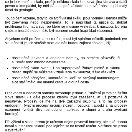
co je to vlastně ta skála, proč je některá skála klouzavá, jiná lámavá a další
pevná a kompaktní, by měl dát alespoň základní odpověď následující malý
úvod do geologie.
To, po čem lezeme, tedy to, co tvoří vlastní skálu, jsou horniny. Hornina může
být zpevněná nebo nezpevněná. To je například ta ujíždějící, stokrát
proklínaná hromada suti, po které se musíme vyškrábat k nástupu, tvořená
směsí minerálů nebo může být monominerální (například vápenec).
Abychom měli po čem a na co lézt, musí být splněno několik podmínek (ve
skutečnosti je jich strašně moc, ale nás budou zajímat následující):
dostatečná pevnost a odolnost horniny, po strmém pískovišti či
suťovišti toho mnoho nevylezeme
dostatečný sklon svahu, i na superpevné žulové plotně o sklonu
deseti stupňů se můžeme v zimě leda tak klouzat, těžko však lézt
dostatečné převýšení, kamarádům, kteří se zabývají boulderingem,
sice stačí málo, ale dlouhá cesta je dlouhá cesta
O pevnosti a odolnosti horniny rozhoduje jednak její složení (v tom nejširším
slova smyslu) a dále procesy, kterými byla zasažena, ať už pozitivně či
negativně. Procesy dělíme na dvě základní skupiny, a to na procesy
endogenní (vnitřní procesy určující složení, rozpukání apod.) a na procesy
exogenní (vnější vlivy rozhodující například o stupni a druhu zvětrání
horniny).
Převýšení a sklon terénu je určován nejen pevností horniny, ale také dobou
trvání a intenzitou faktorů podílejících se na tvorbě reliéfu. Většinou se jedná
o zvětrávání.