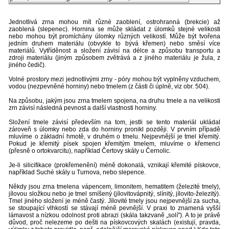
Jednotlivá zrna mohou mít různé zaoblení, ostrohranná (brekcie) až
zaoblená (slepenec). Hornina se může skládat z úlomků stejné velikosti
nebo mohou být promíchány úlomky různých velikostí. Může být tvořena
jedním druhem materiálu (obvykle to bývá křemen) nebo směsí více
materiálů. Vytříděnost a složení závisí na délce a způsobu transportu a
zdroji materiálu (jiným způsobem zvětrává a z jiného materiálu je žula, z
jiného čedič).
Volné prostory mezi jednotlivými zrny - póry mohou být vyplněny vzduchem,
vodou (nezpevněné horniny) nebo tmelem (z části či úplně, viz obr. 504).
Na způsobu, jakým jsou zrna tmelem spojena, na druhu tmele a na velikosti
zrn závisí následná pevnost a další vlastnosti horniny.
Složení tmele závisí především na tom, jestli se tento materiál ukládal
zároveň s úlomky nebo zda do horniny pronikl později. V prvním případě
mluvíme o základní hmotě, v druhém o tmelu. Nejpevnější je tmel křemitý.
Pokud je křemitý písek spojen křemitým tmelem, mluvíme o křemenci
(přesně o ortokvarcitu), například Čertovy skály u Černolic.
Je-li silicifikace (prokřemenění) méně dokonalá, vznikají křemité pískovce,
například Suché skály u Turnova, nebo slepence.
Někdy jsou zrna tmelena vápencem, limonitem, hematitem (železité tmely),
jílovou složkou nebo je tmel smíšený (jílovitovápnitý, slínitý, jílovito-železitý).
Tmel jiného složení je méně častý. Jílovité tmely jsou nejpevnější za sucha,
se stoupající vlhkostí se stávají méně pevnější. V praxi to znamená vyšší
lámavost a nízkou odolnost proti abrazi (skála takzvaně „solí"). A to je právě
důvod, proč nelezeme po dešti na pískovcových skalách (existují, pravda,