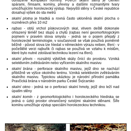
obnažené kompaktní horniny. Povrch skalní stěny je členěn
spárami, římsami, komíny, převisy a dalšími rozmanitými tvary
umožňujícími horolezecký výstup. Nejvyšší stěny v České republice
dosahují výšek do sta metrů
skalní plotna
je hladká a rovná často ukloněná skalní plocha o
rozměrech přes 10 m2
rajbas
- oblý vrchol pískovcových skal, vlivem deště dokonale
ohlazený téměř bez stupů a chytů (rajbas není geomorfologickým
pojmem v pravém slova smyslu - jedná se o pojem přejatý z
horolezecké terminologie, v současnosti se však používá poměrně
běžně - původ slova lze hledat v německém výrazu reiben, tření - v
počeštělé verzi rajbuňk či rajbas se používá ve vztahu k místům,
které bylo nutné zdolávat technikou lezení na tření).
skalní převis
- rozsáhlý výběžek skály čnící do prostoru. Vzniká
selektivním zvětráváním nebo vyřícením skalního masivu
skalní brána
- perforace skalního masivu, jejíž dno se nachází
přibližně ve výšce okolního terénu. Vzniká selektivním zvětráváním
skalního masivu. Typickou ukázkou je národní přírodní památka
Pravčická brána v národním parku České Švýcarsko
skalní okno
- jedná se o perforaci skalní hmoty, jejíž dno leží nad
úpatím stěny
skalní komín
- z geomorfologického i horolezeckého hlediska se
jedná o úzký prostor ohraničený svislými skalními stěnami. Šíře
komínu umožňuje výstup speciální horolezeckou technikou.