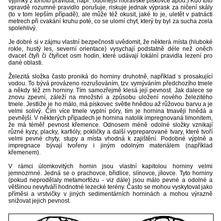
výjimky z tohoto pravidla, např. odolnější moravské pískovce apod.) Kdo toto
vpravdě rozumné pravidlo porušuje, riskuje jednak výprask za ničení skály
(to v tom lepším případě), ale může též okusit, jaké to je, uletět v patnácti
metrech při cvakání kruhu poté, co se ulomí chyt, který by byl za sucha zcela
spolehlivý.
Je dobré si v zájmu vlastní bezpečnosti uvědomit, že některá místa (hluboké
rokle, hustý les, severní orientace) vysychají podstatně déle než oněch
dvacet čtyři či čtyřicet osm hodin, které udávají lokální pravidla lezení pro
dané oblasti.
Železitá složka často proniká do horniny druhotně, například s prosakující
vodou. To bývá provázeno rozrušováním, tzv. vymýváním předchozího tmele
a někdy též zrn horniny. Tím samozřejmě klesá její pevnost. Jak dalece se
znovu zpevní, záleží na množství a způsobu uložení nového železitého
tmele. Jestliže je ho málo, má pískovec světle hnědou až růžovou barvu a je
velmi solivý. Čím více tmele vyplní póry, tím je hornina tmavěji hnědá a
pevnější. V některých případech je hornina natolik impregnovaná limonitem,
že má téměř pevnost křemence. Odnosem méně odolné složky vznikají
různé kyzy, placky, karfióly, pokličky a další vypreparované tvary, které tvoří
velmi pevné chyty, stupy a místa vhodná k zajištění. Podobné výplně a
impregnace bývají tvořeny i jiným odolným materiálem (například
křemenem).
V rámci úlomkovitých hornin jsou vlastní kapitolou horniny velmi
jemnozrnné. Jedná se o prachovce, břidlice, slínovce, jílovce. Tyto horniny
(pokud neprodělaly metamorfózu - viz dále) jsou málo pevné a odolné a
většinou nevytváří hodnotné lezecké terény. Často se mohou vyskytovat jako
příměsi a vrstvičky v jiných sedimentárních horninách a mohou výrazně
snižovat jejich pevnost.