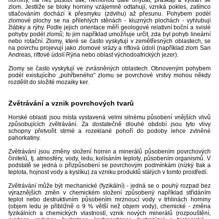
horniny, na něž působí tlak, nemohou dále ohýbat, praskají a vytváří se
zlom. Jestliže se bloky horniny vzájemně odtahují, vzniká pokles, zatímco
stlačováním dochází k přesmyku (zdvihu) až přesunu. Pohybem podél
zlomové plochy se na přilehlých stěnách - kluzných plochách - vyhlubují
žlábky a rýhy. Podle jejich orientace měří geologové relativní boční a svislé
pohyby podél zlomů; to jim například umožňuje určit, zda byl pohyb lineární
nebo rotační. Zlomy, které se často vyskytují v zemětřesných oblastech, se
na povrchu projevují jako zlomové srázy a riftová údolí (například zlom San
Andreas, riftové údolí Rýna nebo oblast východoafrických jezer).
Zlomy se často vyskytují ve zvrásněných oblastech. Obnoveným pohybem
podél existujícího „pohřbeného" zlomu se povrchové vrstvy mohou někdy
rozdělit do složité mozaiky ker.
Zvětrávání a vznik povrchových tvarů
Horské oblasti jsou místa vystavená velmi silnému působení vnějších vlivů
způsobujících zvětrávání. Za dostatečně dlouhé období jsou tyto vlivy
schopny přetvořit strmé a rozeklané pohoří do podoby lehce zvlněné
pahorkatiny.
Zvětrávání jsou změny složení hornin a minerálů působením povrchových
činitelů, tj. atmosféry, vody, ledu, kolísáním teploty, působením organismů. V
podstatě se jedná o přizpůsobení se povrchovým podmínkám (nízký tlak a
teplota, hojnost vody a kyslíku) za vzniku produktů stálých v tomto prostředí.
Zvětrávání může být mechanické (fyzikální) - jedná se o pouhý rozpad bez
výraznějších změn v chemickém složení způsobený například střídáním
teplot nebo destruktivním působením mrznoucí vody v trhlinách horniny
(objem ledu je přibližně o 9 % větší než objem vody), chemické - změna
fyzikálních a chemických vlastností, vznik nových minerálů (rozpouštění,