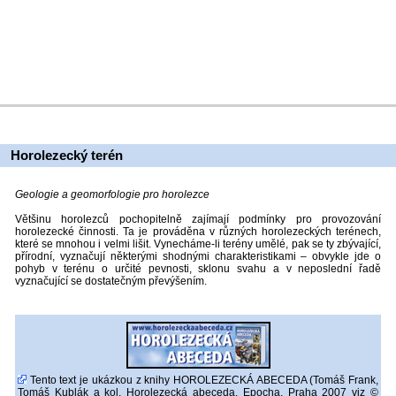
Horolezecký terén
Geologie a geomorfologie pro horolezce
Většinu horolezců pochopitelně zajímají podmínky pro provozování
horolezecké činnosti. Ta je prováděna v různých horolezeckých terénech,
které se mnohou i velmi lišit. Vynecháme-li terény umělé, pak se ty zbývající,
přírodní, vyznačují některými shodnými charakteristikami – obvykle jde o
pohyb v terénu o určité pevnosti, sklonu svahu a v neposlední řadě
vyznačující se dostatečným převýšením.
Tento text je ukázkou z knihy HOROLEZECKÁ ABECEDA (Tomáš Frank,
Tomáš Kublák a kol. Horolezecká abeceda, Epocha, Praha 2007 viz ©