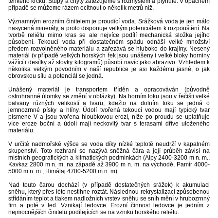
tenkého krčku. Stupy a chyty zatěžujeme s rozmyslem a plynule. V opačném
případě se můžeme rázem ocitnout o několik metrů níž.
Významným erozním činitelem je proudící voda. Srážková voda je jen málo
nasycená minerály, a proto disponuje velkým potenciálem k rozpouštění. Na
tvorbě reliéfu mimo kras se ale nejvíce podílí mechanická složka jejího
působení. Tekoucí voda při dostatečném spádu odnáší velké množství
předem rozvolněného materiálu a zařezává se hluboko do krajiny. Nesený
materiál (v případě velkých horských řek jsou unášeny i velké bloky horniny
vážící i desítky až stovky kilogramů) působí navíc jako abrazivo. Vzhledem k
několika velkým povodním v naší republice je asi každému jasné, o jak
obrovskou sílu a potenciál se jedná.
Unášený materiál je transportem tříděn a opracováván (původně
ostrohranné úlomky se změní v oblázky). Na horním toku jsou v řečišti velké
balvany různých velikostí a tvarů, kdežto na dolním toku se jedná o
jemnozrnné písky a hlíny. Údolí tvořená tekoucí vodou mají typický tvar
písmene V a jsou tvořena hloubkovou erozí, níže po proudu se uplatňuje
více eroze boční a údolí mají neckovitý tvar s terasami dříve uloženého
materiálu.
V určité nadmořské výšce se voda díky nízké teplotě neudrží v kapalném
skupenství. Toto rozhraní se nazývá sněžná čára a její průběh závisí na
místních geografických a klimatických podmínkách (Alpy 2400-3200 m n. m.,
Kavkaz 2800 m n. m. na západě až 3900 m n. m. na východě, Pamír 4000-
5000 m n. m., Himálaj 4700-5200 m n. m).
Nad touto čarou dochází (v případě dostatečných srážek) k akumulaci
sněhu, který přes léto nestihne roztát. Následnou rekrystalizací způsobenou
střídáním teplot a tlakem nadložních vrstev sněhu se sníh mění v hrubozrnný
firn a poté v led. Vznikají ledovce. Erozní činnost ledovce je jedním z
nejmocnějších činitelů podílejících se na vzniku horského reliéfu.