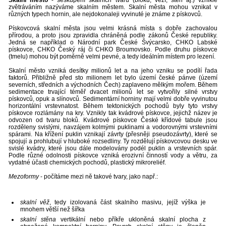
Skalní město
- seskupení skalních tvarů (bloků, věží, stěn aj.) vzniklé
zvětráváním nazýváme skalním městem. Skalní města mohou vznikat v
různých typech hornin, ale nejdokonaleji vyvinuté je známe z pískovců.
Pískovcová skalní města jsou velmi krásná místa s dobře zachovalou
přírodou, a proto jsou zpravidla chráněná podle zákonů České republiky.
Jedná se například o Národní park České Švýcarsko, CHKO Labské
pískovce, CHKO Český ráj či CHKO Broumovsko. Podle druhu pískovce
(tmelu) mohou být poměrně velmi pevné, a tedy ideálním místem pro lezení.
Skalní město vzniká desítky milionů let a na jeho vzniku se podílí řada
faktorů. Přibližně před sto milionem let bylo území české pánve (území
severních, středních a východních Čech) zaplaveno mělkým mořem. Během
sedimentace trvající téměř dvacet milionů let se vytvořily silné vrstvy
pískovců, opuk a slínovců. Sedimentární horniny mají velmi dobře vyvinutou
horizontální vrstevnatost. Během tektonických pochodů byly tyto vrstvy
pískovce rozlámány na kry. Vznikly tak kvádrové pískovce, jejichž název je
odvozen od tvaru bloků. Kvádrové pískovce České křídové tabule jsou
rozděleny svislými, navzájem kolmými puklinami a vodorovnými vrstevními
spárami. Na křížení puklin vznikají závrty (přesněji pseudozávrty), které se
spojují a prohlubují v hluboké rozsedliny. Ty rozdělují pískovcovou desku ve
svislé kvádry, které jsou dále modelovány podél puklin a vrstevních spár.
Podle různé odolnosti pískovce vzniká erozivní činností vody a větru, za
vydatné účasti chemických pochodů, plastický mikroreliéf.
Mezoformy
- počítáme mezi ně takové tvary, jako např.:
skalní věž
, tedy izolovaná část skalního masivu, jejíž výška je
mnohem větší než šířka
skalní stěna
vertikální nebo příkře ukloněná skalní plocha z