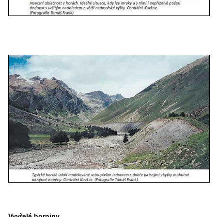
Vyvřelé horniny