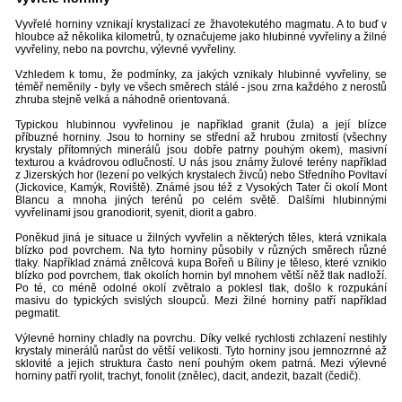
Vyvřelé horniny vznikají krystalizací ze žhavotekutého magmatu. A to buď v
hloubce až několika kilometrů, ty označujeme jako hlubinné vyvřeliny a žilné
vyvřeliny, nebo na povrchu, výlevné vyvřeliny.
Vzhledem k tomu, že podmínky, za jakých vznikaly hlubinné vyvřeliny, se
téměř neměnily - byly ve všech směrech stálé - jsou zrna každého z nerostů
zhruba stejně velká a náhodně orientovaná.
Typickou hlubinnou vyvřelinou je například granit (žula) a její blízce
příbuzné horniny. Jsou to horniny se střední až hrubou zrnitostí (všechny
krystaly přítomných minerálů jsou dobře patrny pouhým okem), masivní
texturou a kvádrovou odlučností. U nás jsou známy žulové terény například
z Jizerských hor (lezení po velkých krystalech živců) nebo Středního Povltaví
(Jickovice, Kamýk, Roviště). Známé jsou též z Vysokých Tater či okolí Mont
Blancu a mnoha jiných terénů po celém světě. Dalšími hlubinnými
vyvřelinami jsou granodiorit, syenit, diorit a gabro.
Poněkud jiná je situace u žilných vyvřelin a některých těles, která vznikala
blízko pod povrchem. Na tyto horniny působily v různých směrech různé
tlaky. Například známá znělcová kupa Bořeň u Bíliny je těleso, které vzniklo
blízko pod povrchem, tlak okolích hornin byl mnohem větší něž tlak nadloží.
Po té, co méně odolné okolí zvětralo a poklesl tlak, došlo k rozpukání
masivu do typických svislých sloupců. Mezi žilné horniny patří například
pegmatit.
Výlevné horniny chladly na povrchu. Díky velké rychlosti zchlazení nestihly
krystaly minerálů narůst do větší velikosti. Tyto horniny jsou jemnozrnné až
sklovité a jejich struktura často není pouhým okem patrná. Mezi výlevné
horniny patří ryolit, trachyt, fonolit (znělec), dacit, andezit, bazalt (čedič).