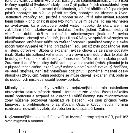
(ortoruly vznikly z hornin vyvřelých, pararuly ze sedimentárních), z nichž jsou
tvořeny například Svatošské skály nebo Čtyři palice. Jejich charakteristickým
znakem je výrazné páskování (břidličnatost), střídání břidličnatě štípatelných
pásků bohatých na slídu a pásků zrnitých, bohatých na křemen a živec.
Jednotlivé vrstvičky jsou pružné a mohou se do určité míry ohýbat. Naproti
tomu kolmo k břidličnatosti jsou tyto horniny velmi pevné. To má vliv nejen
na zvětrávání, které postupuje podél vrstev hluboko do skály, ale i na
zakládání jištění, skobování a instalaci fixního jištění. Zatímco skoby či
vklíněnce dobře drží v puklinách orientovaných jinak než rovina
břidličnatosti, chovají se záludně, jsou-li používány ve spárách vázaných na
břidličnatost. Vklíněnec může po zatížení odlomit i poměrně velký kus skály
(boční tlaky vyvíjené vklíněnci při zatížení jsou, jak už bylo popsáno ve stati
o jištění, obrovské). Skoba či expanzní nýt se chová už ze samé podstaty
jinak. Skoba jde zatlouct velmi snadno a v první chvíli dobře drží, to platí do
té doby, než se tlak z okolí skoby přenese do širšího okolí a skoba povolí.
Zarazíme-li do téže pukliny další skobu, první se uvolní (zvlášť pikantní je to
v případě technického lezení, když máme v první skobě cvaknutý žebříček,
ve které stojíme), není též vyloučeno odštípnutí i poměrně masivní desky
(tloušťka i 20-30 cm). Velmi podobně se může chovat i expanzní nýt, proto je
do podobných míst lepší osadit lepený borhák.
Milonity jsou metamorfity vzniklé z nejrůznějších hornin následkem
obrovského tlaku v místech zlomů. Hornina je zde v pásu často i několika
metrů podrcena a rozpadá se v drobné i větší úlomky. Tyto milonitizované
zóny můžeme pozorovat například ve žlebech, kde jsou příčinou velké
lámavosti a problematického zajišťování. Ostatně kdyby nebyla hornina
rozdrcena, nevznikl by žleb, ale třeba jen úzká spára či komín.
K významnějších metamorfitům tvořícím lezecké terény nejen v ČR, patří též
svor, migmatit a mramor.