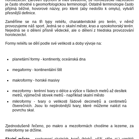
horolezectví. Zároveň bychom si měli uvědomit, že horolezecké názvosloví
je často shodné s geomorfologickou terminologií. Ostatně terminologie často
přijímá běžné, hovorové názvy, pro které (aby nedošlo k omylu), vytváří
přesnější definice.
Zaměříme se na tři typy reliéfu, charakteristické pro terén, v němž
provozujeme náš sport. Jedná se o
skalní město, kras a vysokohorský terén
.
Nejedná se o dělení přísně vědecké, ale o dělení z hlediska provozování
horolezectví.
Formy reliéfu se dělí podle své velikosti a doby vývoje na:
planetární formy - kontinenty, oceánská dna
megaformy - kontinentální štít
makroformy - horské masivy
mezoformy - terénní tvary o délce a výšce v řádech metrů až desítek
metrů, výjimečně stovek metrů - například skalní město
mikroformy - tvary o velikosti řádově decimetrů a centimetrů
čtverečních. Jsou to nejdrobnější tvary, které můžeme nalézt na
povrchu skal.
Zjednodušeně řečeno, po makro a mezoformách chodíme a lezeme, za
mikroformy se držíme.