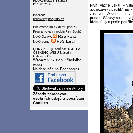
Pivovarnická 6, Praha 8,
IČ 10192182
První vážné úskalí – vst
„posázavský pacifik“ nás 
zase ven. Vystupujeme v P
Inzerce:
proudu Sázavy se obdivuj
redakce@horyinfo.cz
břehu řeky a podle použité
Postaveno na systému
phpRS
Programování modulů
Petr Suchý
RSS kanál
Nové články:
RSS kanál
Nové cesty:
HORYINFO je součástí ARCHIVU
ČESKÉHO WEBU Národní
knihovny ČR
WebArchiv - archiv českého
webu
Najdete nás na Facebooku
Zásady zpracování
osobních údajů a používání
Cookies