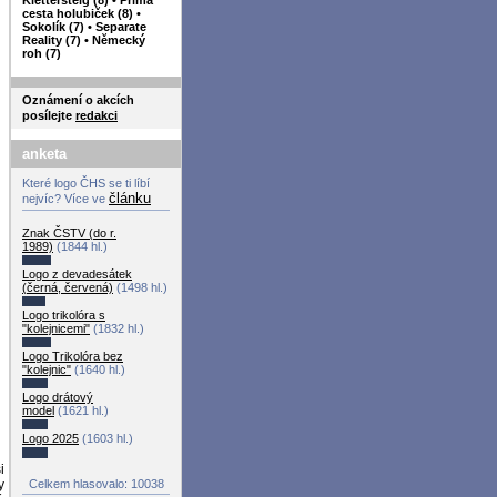
cesta holubiček (8)
•
Sokolík (7)
•
Separate
Reality (7)
•
Německý
roh (7)
Oznámení o akcích
posílejte
redakci
anketa
Které logo ČHS se ti líbí
článku
nejvíc? Více ve
Znak ČSTV (do r.
1989)
(1844 hl.)
Logo z devadesátek
(černá, červená)
(1498 hl.)
Logo trikolóra s
"kolejnicemi"
(1832 hl.)
Logo Trikolóra bez
"kolejnic"
(1640 hl.)
Logo drátový
model
(1621 hl.)
Logo 2025
(1603 hl.)
i
Celkem hlasovalo: 10038
y