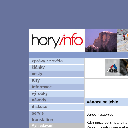
zprávy ze světa
články
cesty
túry
informace
výrobky
návody
Vánoce na jehle
diskuse
servis
Vánoční lezenice
translation
Když může být snídaně na 
Vyhledávání
Vánoční svátky jsou v pln