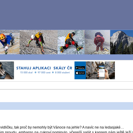
vidličku, tak proč by nemohly být Vánoce na jehle? A navíc ne na ledasjaké…
ém proudu, embargo na cukroví pominulo, včerejší salát s kaprem nám ještě leží 