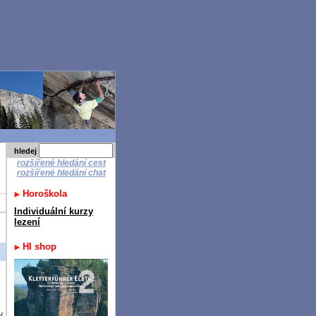
hledej
rozšířené hledání cest
rozšířené hledání chat
Horoškola
Individuální kurzy
lezení
HI shop
v