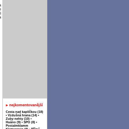
a
e
i
a
nejkomentovanější
Cesta nad kapličkou (18)
•
Vzdušná hrana (14)
•
Zuby nehty (10)
•
Huáno (9)
•
SPO (8)
•
Postalmklamm
Klettersteig (8)
•
Přímá