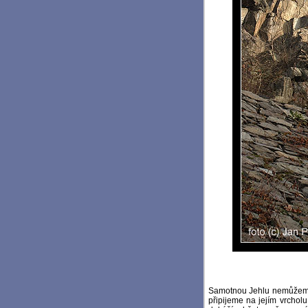
Samotnou Jehlu nemůžeme p
připijeme na jejím vrchol