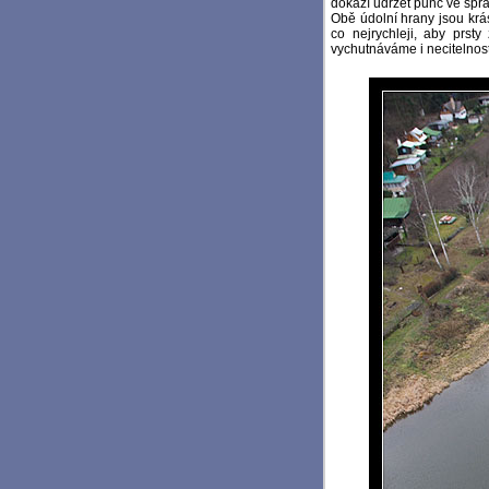
dokáží udržet punč ve sprá
Obě údolní hrany jsou krá
co nejrychleji, aby prsty
vychutnáváme i necitelnost