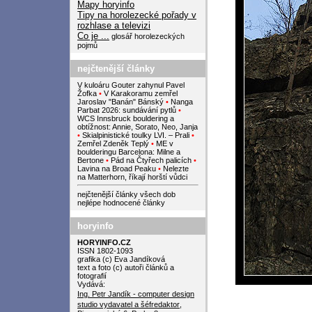
Mapy horyinfo
Tipy na horolezecké pořady v
rozhlase a televizi
Co je ...
glosář horolezeckých
pojmů
nejčtenější články
V kuloáru Gouter zahynul Pavel
Žofka
•
V Karakoramu zemřel
Jaroslav "Banán" Bánský
•
Nanga
Parbat 2026: sundávání pytlů
•
WCS Innsbruck bouldering a
obtížnost: Annie, Sorato, Neo, Janja
•
Skialpinistické toulky LVI. – Prali
•
Zemřel Zdeněk Teplý
•
ME v
boulderingu Barcelona: Milne a
Bertone
•
Pád na Čtyřech palicích
•
Lavina na Broad Peaku
•
Nelezte
na Matterhorn, říkají horští vůdci
nejčtenější články všech dob
nejlépe hodnocené články
horyinfo
HORYINFO.CZ
ISSN 1802-1093
grafika (c) Eva Jandíková
text a foto (c) autoři článků a
fotografií
Vydává:
Ing. Petr Jandík - computer design
studio
vydavatel a šéfredaktor
,