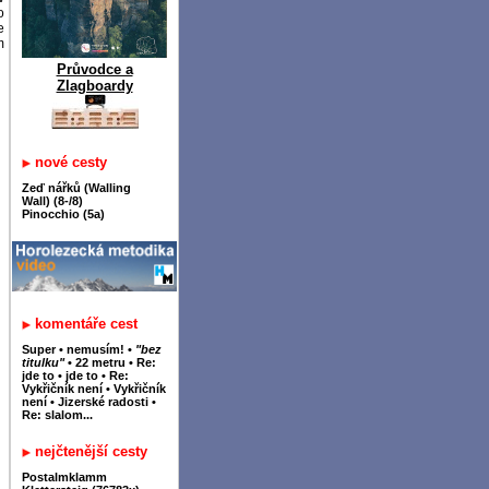
o
e
m
Průvodce a
Zlagboardy
nové cesty
Zeď nářků (Walling
Wall) (8-/8)
Pinocchio (5a)
komentáře cest
Super
•
nemusím!
•
"bez
titulku"
•
22 metru
•
Re:
jde to
•
jde to
•
Re:
Vykřičník není
•
Vykřičník
není
•
Jizerské radosti
•
Re: slalom...
nejčtenější cesty
Postalmklamm