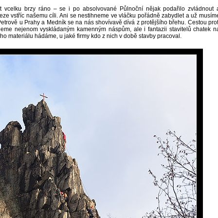
át vcelku brzy ráno – se i po absolvované Půlnoční nějak podařilo zvládnout 
veze vstříc našemu cíli. Ani se nestihneme ve vláčku pořádně zabydlet a už musím
etrově u Prahy a Medník se na nás shovívavě dívá z protějšího břehu. Cestou prot
eme nejenom vyskládaným kamenným náspům, ale i fantazii stavitelů chatek n
ho materiálu hádáme, u jaké firmy kdo z nich v době stavby pracoval.