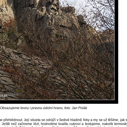
Obsazujeme levou i pravou údolní hranu, foto: Jan Polák
řehlédnout. Její silueta se odráží v šedivé hladině řeky a my se už těšíme, jak s
u. Ještě než začneme lézt, hodnotíme kvalitu cukroví a testujeme, nakolik termosk