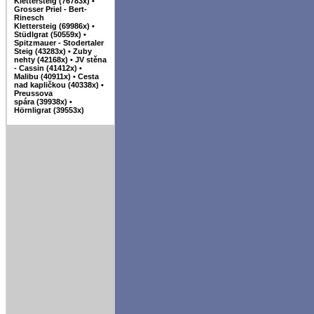
Klettersteig (76783x)
•
Grosser Priel - Bert-
Rinesch
Klettersteig (69986x)
•
Stüdlgrat (50559x)
•
Spitzmauer - Stodertaler
Steig (43283x)
•
Zuby
nehty (42168x)
•
JV stěna
- Cassin (41412x)
•
Malibu (40911x)
•
Cesta
nad kapličkou (40338x)
•
Preussova
spára (39938x)
•
Hörnligrat (39553x)