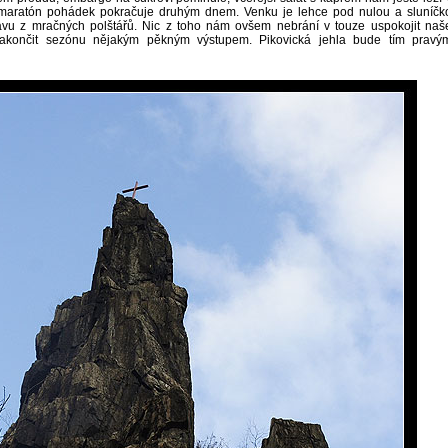
 maratón pohádek pokračuje druhým dnem. Venku je lehce pod nulou a sluníčk
avu z mračných polštářů. Nic z toho nám ovšem nebrání v touze uspokojit naš
zakončit sezónu nějakým pěkným výstupem. Pikovická jehla bude tím pravý