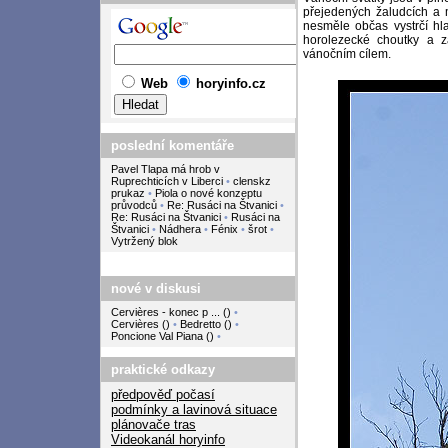
přejedených žaludcích a
nesměle občas vystrčí hl
horolezecké choutky a 
vánočním cílem.
Web
horyinfo.cz
poslední komentáře
Pavel Tlapa má hrob v
Ruprechticích v Liberci
•
clenskz
prukaz
•
Piola o nové konzeptu
průvodců
•
Re: Rusáci na Štvanici
•
Re: Rusáci na Štvanici
•
Rusáci na
Štvanici
•
Nádhera
•
Fénix
•
šrot
•
Vytržený blok
nové v diskusi
Cervières - konec p ...
(
)
•
Cervières
(
)
•
Bedretto
(
)
•
Poncione Val Piana
(
)
•
praktické odkazy
předpověď počasí
podmínky a lavinová situace
plánovače tras
Videokanál horyinfo