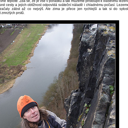
vné teplotě. Zdá se, že je vše v pořádku a tak můžeme přistoupit k vlastnímu lezení
sné cesty a jejich obtížnost odpovídá sváteční náladě i chladnému počasí. Lezem
 začaly zábst až co nejvýš. Ale zima je přece jen rychlejší a tak si do sytost
 zmrzlých prstů.