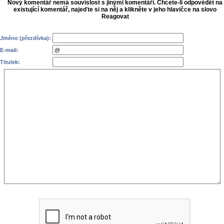
Nový komentář nemá souvislost s jinými komentáři. Chcete-li odpovědět na
existující komentář, najeďte si na něj a klikněte v jeho hlavičce na slovo
Reagovat
Jméno (přezdívka):
E-mail:
Titulek: