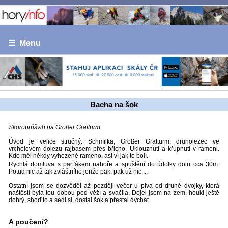
☰ Menu
Bacha na šok
Skoroprůšvih na Großer Gratturm
Úvod je velice stručný: Schmilka, Großer Gratturm, druholezec ve
vrcholovém dolezu rajbasem přes břicho. Uklouznutí a křupnutí v rameni.
Kdo měl někdy vyhozené rameno, asi ví jak to bolí.
Rychlá domluva s parťákem nahoře a spuštění do údolky dolů cca 30m.
Potud nic až tak zvláštního jenže pak, pak už nic....
Ostatní jsem se dozvěděl až později večer u piva od druhé dvojky, která
naštěstí byla tou dobou pod věží a svačila. Dojel jsem na zem, houkl ještě
dobrý, shoď to a sedl si, dostal šok a přestal dýchat.
A poučení?