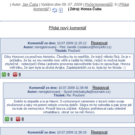
| Autor:
Jan Čuba
| Vydáno dne 09. 07. 2009 |
Počet komentářů
: 9 |
Přidat
komentář
|
| Zdroj: Honza Čuba
Přidat nový komentář
Reagovat
Komentář ze dne:
10.07.2009 11:25:12
Autor:
neregistrovaný - Petr Jandík (redakce@horyinfo.cz)
Titulek:
Poučení
Díky Honzovi za poučnou historku. Člověku by to nepřišlo, že když někdo říká, že je v
pořádku, že by se mu nemělo moc věřit a raději ho hlídat, i když to možná bude
zbytečné - nebezpečí třeba i jednoho procenta takovéhohle šoku to opravňuje. Honza
měl kliku, že tam byla ta druhá dvojka. Zaplaťpánbůh za to, byla by ho škoda :-)
0
0
Reagovat
Komentář ze dne:
10.07.2009 11:38:48
Autor:
neregistrovaný - Sysel (michalsylla@seznam.cz)
Titulek:
Re: Poučení
Dobře to dopadlo a to je hlavní. S vyhozenym ramenem z lezení mám svoje
zkušenosti a taky mi potom nebylo zrovna dobře. Ségra mi ho nahodila a pak jsme jeli
na kole do nemocnice. Prostě bezva zážitek. Kdybys potřeboval radu ohledně
rehabilitace, obrať se na mě Honzo.
0
0
Reagovat
Komentář ze dne:
10.07.2009 11:36:19