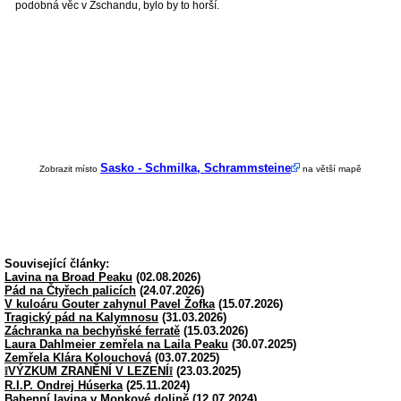
podobná věc v Zschandu, bylo by to horší.
Sasko - Schmilka, Schrammsteine
Zobrazit místo
na větší mapě
Související články:
Lavina na Broad Peaku
(02.08.2026)
Pád na Čtyřech palicích
(24.07.2026)
V kuloáru Gouter zahynul Pavel Žofka
(15.07.2026)
Tragický pád na Kalymnosu
(31.03.2026)
Záchranka na bechyňské ferratě
(15.03.2026)
Laura Dahlmeier zemřela na Laila Peaku
(30.07.2025)
Zemřela Klára Kolouchová
(03.07.2025)
❕VÝZKUM ZRANĚNÍ V LEZENÍ❕
(23.03.2025)
R.I.P. Ondrej Húserka
(25.11.2024)
Bahenní lavina v Monkové dolině
(12.07.2024)