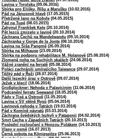
Lavina v Tyrolsku
(09.06.2016)
Sbírka pro Elišku, Ríšu a Marušku
(10.02.2016)
Pád na Jánusově hlavě
(17.05.2015)
Přetržené lano na Kobyle
(04.05.2015)
Pád na Tupé
(08.03.2015)
Zahynul František Kele
(20.10.2014)
Pět lezců zmizelo v lavině
(20.10.2014)
Záchrana Čechů na Mandelwandu
(09.10.2014)
Záchranka v Gorge de la Jonte
(08.10.2014)
Lavina na Šiša Pangmě
(26.09.2014)
Sbírka na Milhause
(23.09.2014)
Sbírka na podporu rehabilitace M. Holanové
(25.08.2014)
Zlomená noha na Suchých skalách
(24.08.2014)
Vážné zranění na ferratě
(05.08.2014)
Poláci zachránili umírajícího Taiwance
(29.07.2014)
Těžký pád v Řeži
(28.07.2014)
Další lezecký úraz v Ostrově
(09.07.2014)
Ježek v kleci!
(18.06.2014)
Großglockner: Nehoda v Palavicinim
(11.06.2014)
Podcenění ferraty Seewand
(18.05.2014)
Pády v Tisé a Ostrově
(11.05.2014)
Lavina v SV stěně Rysů
(05.04.2014)
Lavinová nehoda v Tatrách
(19.03.2014)
Pád v Komíně návratů
(03.03.2014)
Záchrana švédských lezkyň v Patagonii
(04.02.2014)
Smrt Čecha v Západních Tatrách
(20.10.2013)
Poslední rozloučení s Honzou Polákem
(14.10.2013)
Vlasy v osmě
(16.07.2013)
Černá sobota na Königspitze
(25.06.2013)