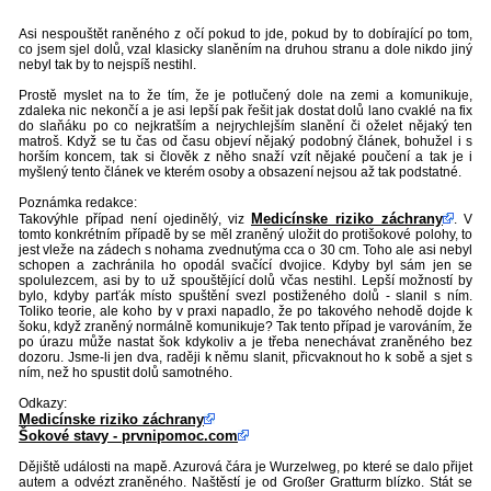
Asi nespouštět raněného z očí pokud to jde, pokud by to dobírající po tom,
co jsem sjel dolů, vzal klasicky slaněním na druhou stranu a dole nikdo jiný
nebyl tak by to nejspíš nestihl.
Prostě myslet na to že tím, že je potlučený dole na zemi a komunikuje,
zdaleka nic nekončí a je asi lepší pak řešit jak dostat dolů lano cvaklé na fix
do slaňáku po co nejkratším a nejrychlejším slanění či oželet nějaký ten
matroš. Když se tu čas od času objeví nějaký podobný článek, bohužel i s
horším koncem, tak si člověk z něho snaží vzít nějaké poučení a tak je i
myšlený tento článek ve kterém osoby a obsazení nejsou až tak podstatné.
Poznámka redakce:
Medicínske riziko záchrany
Takovýhle případ není ojedinělý, viz
. V
tomto konkrétním případě by se měl zraněný uložit do protišokové polohy, to
jest vleže na zádech s nohama zvednutýma cca o 30 cm. Toho ale asi nebyl
schopen a zachránila ho opodál svačící dvojice. Kdyby byl sám jen se
spolulezcem, asi by to už spouštějící dolů včas nestihl. Lepší možností by
bylo, kdyby parťák místo spuštění svezl postiženého dolů - slanil s ním.
Toliko teorie, ale koho by v praxi napadlo, že po takového nehodě dojde k
šoku, když zraněný normálně komunikuje? Tak tento případ je varováním, že
po úrazu může nastat šok kdykoliv a je třeba nenechávat zraněného bez
dozoru. Jsme-li jen dva, raději k němu slanit, přicvaknout ho k sobě a sjet s
ním, než ho spustit dolů samotného.
Odkazy:
Medicínske riziko záchrany
Šokové stavy - prvnipomoc.com
Dějiště události na mapě. Azurová čára je Wurzelweg, po které se dalo přijet
autem a odvézt zraněného. Naštěstí je od Großer Gratturm blízko. Stát se