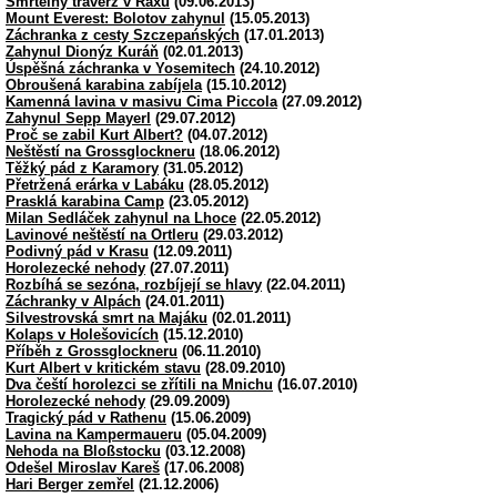
Smrtelný traverz v Raxu
(09.06.2013)
Mount Everest: Bolotov zahynul
(15.05.2013)
Záchranka z cesty Szczepańských
(17.01.2013)
Zahynul Dionýz Kuráň
(02.01.2013)
Úspěšná záchranka v Yosemitech
(24.10.2012)
Obroušená karabina zabíjela
(15.10.2012)
Kamenná lavina v masivu Cima Piccola
(27.09.2012)
Zahynul Sepp Mayerl
(29.07.2012)
Proč se zabil Kurt Albert?
(04.07.2012)
Neštěstí na Grossglockneru
(18.06.2012)
Těžký pád z Karamory
(31.05.2012)
Přetržená erárka v Labáku
(28.05.2012)
Prasklá karabina Camp
(23.05.2012)
Milan Sedláček zahynul na Lhoce
(22.05.2012)
Lavinové neštěstí na Ortleru
(29.03.2012)
Podivný pád v Krasu
(12.09.2011)
Horolezecké nehody
(27.07.2011)
Rozbíhá se sezóna, rozbíjejí se hlavy
(22.04.2011)
Záchranky v Alpách
(24.01.2011)
Silvestrovská smrt na Majáku
(02.01.2011)
Kolaps v Holešovicích
(15.12.2010)
Příběh z Grossglockneru
(06.11.2010)
Kurt Albert v kritickém stavu
(28.09.2010)
Dva čeští horolezci se zřítili na Mnichu
(16.07.2010)
Horolezecké nehody
(29.09.2009)
Tragický pád v Rathenu
(15.06.2009)
Lavina na Kampermaueru
(05.04.2009)
Nehoda na Bloßstocku
(03.12.2008)
Odešel Miroslav Kareš
(17.06.2008)
Hari Berger zemřel
(21.12.2006)