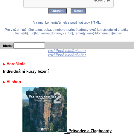
V rámci komentářů nelze používat tagy HTML.
Pro vložení tučného textu, odkazu nebo e-mailové adresy využijte následující značky:
[b]tučné[/b], [url]http://www.domeny.cz[/url], [email]jmeno@domena.cz[/email]
hledej
rozšířené hledání cest
rozšířené hledání chat
Horoškola
Individuální kurzy lezení
HI shop
Průvodce a Zlagboardy