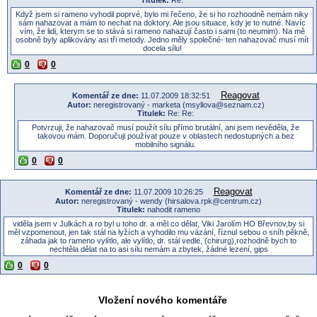
Titulek:
Re:
Když jsem si rameno vyhodil poprvé, bylo mi řečeno, že si ho rozhoodně nemám niky
sám nahazovat a mám to nechat na doktory. Ale jsou situace, kdy je to nutné. Navíc
vím, že lidi, kterym se to stává si rameno nahazují často i sami (to neumim). Na mě
osobně byly aplikovány asi tři metody. Jedno měly společné- ten nahazovač musí mít
docela sílu!
0
0
Reagovat
Komentář ze dne:
11.07.2009 18:32:51
Autor:
neregistrovaný - marketa (msyllova@seznam.cz)
Titulek:
Re: Re:
Potvrzuji, že nahazovač musí použít sílu přímo brutální, ani jsem nevěděla, že
takovou mám. Doporučuji používat pouze v oblastech nedostupných a bez
mobilního signálu.
0
0
Reagovat
Komentář ze dne:
11.07.2009 10:26:25
Autor:
neregistrovaný - wendy (hirsalova.rpk@centrum.cz)
Titulek:
nahodit rameno
viděla jsem v Julkách a ro byl u toho dr. a měl co dělat, Viki Jarolím HO Břevnov,by si
měl vzpomenout, jen tak stál na lyžích a vyhodilo mu vázání, říznul sebou o sníh pěkně,
záhada jak to rameno vylítlo, ale vylítlo, dr. stál vedle, (chirurg),rozhodně bych to
nechtěla dělat na to asi sílu nemám a zbytek, žádné lezení, gips
0
0
Vložení nového komentáře