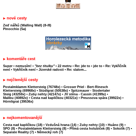
nové cesty
Zeď nářků (Walling Wall) (8-/8)
Pinocchio (5a)
komentáře cest
Super
•
nemusím!
•
"bez titulku"
•
22 metru
•
Re: jde to
•
jde to
•
Re: Vykřičník
není
•
Vykřičník není
•
Jizerské radosti
•
Re: slalom...
nejčtenější cesty
Postalmklamm Klettersteig (76748x)
•
Grosser Priel - Bert-Rinesch
Klettersteig (69968x)
•
Stüdlgrat (50538x)
•
Spitzmauer - Stodertaler
Steig (43259x)
•
Zuby nehty (42147x)
•
JV stěna - Cassin (41399x)
•
Malibu (40892x)
•
Cesta nad kapličkou (40321x)
•
Preussova spára (39922x)
•
Hörnligrat (39536x)
nejkomentovanější
Cesta nad kapličkou (18)
•
Vzdušná hrana (14)
•
Zuby nehty (10)
•
Huáno (9)
•
SPO (8)
•
Postalmklamm Klettersteig (8)
•
Přímá cesta holubiček (8)
•
Sokolík (7)
•
Separate Reality (7)
•
Německý roh (7)