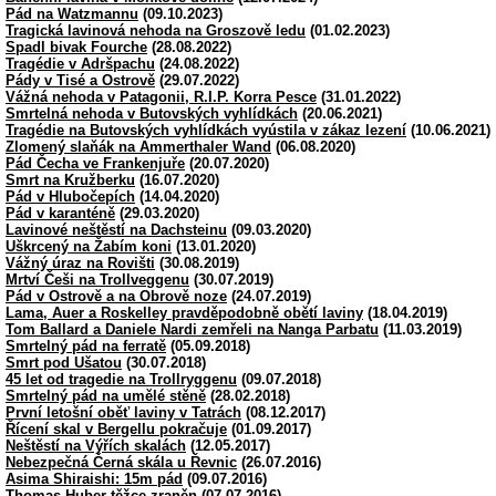
Pád na Watzmannu
(09.10.2023)
Tragická lavinová nehoda na Groszově ledu
(01.02.2023)
Spadl bivak Fourche
(28.08.2022)
Tragédie v Adršpachu
(24.08.2022)
Pády v Tisé a Ostrově
(29.07.2022)
Vážná nehoda v Patagonii, R.I.P. Korra Pesce
(31.01.2022)
Smrtelná nehoda v Butovských vyhlídkách
(20.06.2021)
Tragédie na Butovských vyhlídkách vyústila v zákaz lezení
(10.06.2021)
Zlomený slaňák na Ammerthaler Wand
(06.08.2020)
Pád Čecha ve Frankenjuře
(20.07.2020)
Smrt na Kružberku
(16.07.2020)
Pád v Hlubočepích
(14.04.2020)
Pád v karanténě
(29.03.2020)
Lavinové neštěstí na Dachsteinu
(09.03.2020)
Uškrcený na Žabím koni
(13.01.2020)
Vážný úraz na Rovišti
(30.08.2019)
Mrtví Češi na Trollveggenu
(30.07.2019)
Pád v Ostrově a na Obrově noze
(24.07.2019)
Lama, Auer a Roskelley pravděpodobně obětí laviny
(18.04.2019)
Tom Ballard a Daniele Nardi zemřeli na Nanga Parbatu
(11.03.2019)
Smrtelný pád na ferratě
(05.09.2018)
Smrt pod Ušatou
(30.07.2018)
45 let od tragedie na Trollryggenu
(09.07.2018)
Smrtelný pád na umělé stěně
(28.02.2018)
První letošní oběť laviny v Tatrách
(08.12.2017)
Řícení skal v Bergellu pokračuje
(01.09.2017)
Neštěstí na Výřích skalách
(12.05.2017)
Nebezpečná Černá skála u Řevnic
(26.07.2016)
Asima Shiraishi: 15m pád
(09.07.2016)
Thomas Huber těžce zraněn
(07.07.2016)