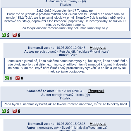
Autor:
neregistrovaný - (@)
Titulek:
Jaký šok? Hypovolemický? To snad ne..
Podle mě se jednalo o prostou mdlobu pod vlivem bolesti. Bohužel se lidově tomuto
omdlení říká "šok", ale je to terminologický omyl. Skutečný šok je selhání oběhové a
nervové soustavy, doprovází silné krvácení, popáleniny. Je nesmysl aby se rozvinul 1
min. po vykloubení ramene.
Za to vykloubené rameno kurevsky bolí, moc kurevsky, to jo.
0
0
Reagovat
Komentář ze dne:
10.07.2009 12:09:48
Autor:
neregistrovaný - Petr Jandík (redakce@horyinfo.cz)
Titulek:
Šok?
Jsme laici a je možné, že tu plácáme samé nesmysly :-). řekl bych, že to spouštění a
vše okolo mohlo trvat déle než minutu, ohadl bych tam 5 minut od křupnutí k dosedu
na zem. Budu rád, když nám lékař znalý problematiky vysvětlí, o co šlo a jak by se
mělo správně postupovat.
0
0
Reagovat
Komentář ze dne:
10.07.2009 13:01:41
Autor:
neregistrovaný - Irena (@)
Titulek:
Ráda bych si nechala vysvětlit jak se takové rameno nahazuje, může se to někdy hodit.
0
0
Reagovat
Komentář ze dne:
10.07.2009 15:02:18
Autor:
neregistrovaný - Sysel (michalsylla@seznam.cz)