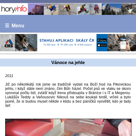
☰ Menu
Vánoce na jehle
2011
Již po několikátý rok jsme se tradičně vydali na Boží hod na Pikovickou
jehlu, i když stále není znáno, čím Bůh házel. Počet psů ve vlaku se skoro
vyrovnal počtu lidí, zvlášť když Irena přistoupila v Bráníce i s IT a Megerou.
Lukášův Teddy a Vaňousovic Nikouš na sebe koukali tvrdě, vrčeli a bylo
jasné, že si budou muset někde v klidu a bez páníčků vysvětlit, kdo je tady
šéf.