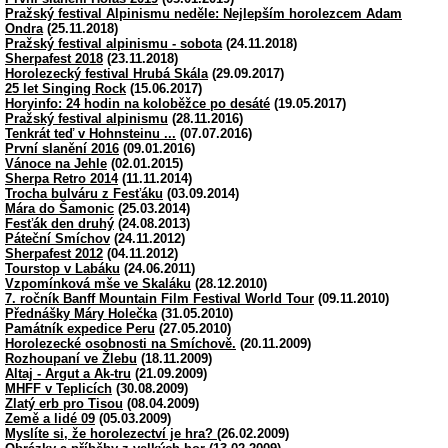
Pražský festival Alpinismu neděle: Nejlepším horolezcem Adam
Ondra
(25.11.2018)
Pražský festival alpinismu - sobota
(24.11.2018)
Sherpafest 2018
(23.11.2018)
Horolezecký festival Hrubá Skála
(29.09.2017)
25 let Singing Rock
(15.06.2017)
Horyinfo: 24 hodin na koloběžce po desáté
(19.05.2017)
Pražský festival alpinismu
(28.11.2016)
Tenkrát teď v Hohnsteinu ...
(07.07.2016)
První slanění 2016
(09.01.2016)
Vánoce na Jehle
(02.01.2015)
Sherpa Retro 2014
(11.11.2014)
Trocha bulváru z Fesťáku
(03.09.2014)
Mára do Šamonic
(25.03.2014)
Fesťák den druhý
(24.08.2013)
Páteční Smíchov
(24.11.2012)
Sherpafest 2012
(04.11.2012)
Tourstop v Labáku
(24.06.2011)
Vzpomínková mše ve Skaláku
(28.12.2010)
7. ročník Banff Mountain Film Festival World Tour
(09.11.2010)
Přednášky Máry Holečka
(31.05.2010)
Památník expedice Peru
(27.05.2010)
Horolezecké osobnosti na Smíchově.
(20.11.2009)
Rozhoupaní ve Žlebu
(18.11.2009)
Altaj - Argut a Ak-tru
(21.09.2009)
MHFF v Teplicích
(30.08.2009)
Zlatý erb pro Tisou
(08.04.2009)
Země a lidé 09
(05.03.2009)
Myslíte si, že horolezectví je hra?
(26.02.2009)