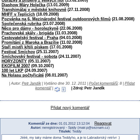
Obrázky a příběhy z velkých hor
(13.02.2009)
Diashow Máry Holečka
(13.01.2009)
Transhimálaj v městské knihovně
(27.11.2008)
MHFF v Teplicích
(18.09.2008)
Pozvánka na 6. Mezinárodní festival outdoorových filmů
(21.08.2008)
Společenská rubrika
(23.07.2008)
Něco pro dámy - horolezkyně
(22.06.2008)
Prachovské skály - brigáda
(11.03.2008)
Cestovatelský festival - Praha
(04.03.2008)
Promítání z Maroka a Brazílie
(11.02.2008)
Staří mistři křtili pískem
(17.01.2008)
Festival Smíchov
(25.11.2007)
Smíchovský festival - sobota
(24.11.2007)
HORYZONTY
(05.11.2007)
EKOFILM 2007
(09.10.2007)
100 let LKP
(24.09.2007)
Na Holasu počtyřicáté
(08.01.2007)
| Autor:
Petr Jandík
| Vydáno dne 30. 12. 2011 |
Počet komentářů
: 8 |
Přidat
komentář
|
| Zdroj: Petr Jandík
Přidat nový komentář
Reagovat
Komentář ze dne:
01.01.2012 13:12:04
Autor:
neregistrovaný - Spidy (matr.p@seznam.cz)
Titulek:
Teddy
Jééé, my taky máme doma Teddyho, a je to Labradorský retrívr :)