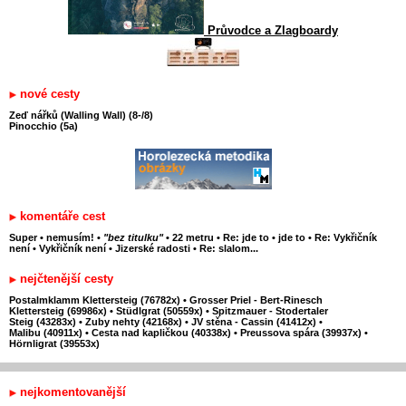
Průvodce a Zlagboardy
nové cesty
Zeď nářků (Walling Wall) (8-/8)
Pinocchio (5a)
komentáře cest
Super
•
nemusím!
•
"bez titulku"
•
22 metru
•
Re: jde to
•
jde to
•
Re: Vykřičník
není
•
Vykřičník není
•
Jizerské radosti
•
Re: slalom...
nejčtenější cesty
Postalmklamm Klettersteig (76782x)
•
Grosser Priel - Bert-Rinesch
Klettersteig (69986x)
•
Stüdlgrat (50559x)
•
Spitzmauer - Stodertaler
Steig (43283x)
•
Zuby nehty (42168x)
•
JV stěna - Cassin (41412x)
•
Malibu (40911x)
•
Cesta nad kapličkou (40338x)
•
Preussova spára (39937x)
•
Hörnligrat (39553x)
nejkomentovanější