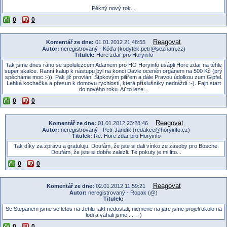
Pěkný nový rok...
0
0
Reagovat
Komentář ze dne:
01.01.2012 21:48:55
Autor:
neregistrovaný - Kóďa (kodytek.petr@seznam.cz)
Titulek:
Hore zdar pro Horyinfo
Tak jsme dnes ráno se spolulezcem Adamem pro HO Horyinfo usápli Hore zdar na téhle
super skalce. Ranní kalup k nástupu byl na konci Davle oceněn orgánem na 500 Kč (prý
spěcháme moc :-)). Pak již provlání Šípkovým pilířem a dále Pravou údolkou zum Gipfel.
Lehká kochačka a přesun k domovu rychlostí, která příslušníky nedráždí :-). Fajn start
do nového roku. Ať to leze...
0
0
Reagovat
Komentář ze dne:
01.01.2012 23:28:46
Autor:
neregistrovaný - Petr Jandík (redakce@horyinfo.cz)
Titulek:
Re: Hore zdar pro Horyinfo
Tak díky za zprávu a gratuluju. Doufám, že jste si dali vínko ze zásoby pro Bosche.
Doufám, že jste si dobře zalezli. Té pokuty je mi líto...
0
0
Reagovat
Komentář ze dne:
02.01.2012 11:59:21
Autor:
neregistrovaný - Ropak (@)
Titulek:
Se Stepanem jsme se letos na Jehlu fakt nedostali, nicmene na jare jsme projeli okolo na
lodi a vahali jsme .... .-)
0
0