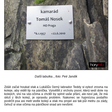
Další tabulka.., foto: Petr Jandík
Zdáli začal houkat vlak a Lukášův černý labrador Teddy si vylezl zrovna na
koleje, aby viděl líp na páníčka. Vysvětlit z vrcholu psovi, který sedí dole na
kolejích, visí na vás očima a chctěl by splnit vaše přání, ale neví jak, že má
slézt z těch kolejí, je opravdu problém. Nakonec se hypnózou podařilo
postrčit psa asi metr vedle kolejí a vlak mu projel asi tak půl metru za zády,
čehož si vise očima na páníčkovi snad ani nevšiml.