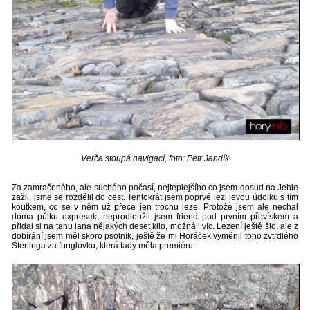
Verča stoupá navigací, foto: Petr Jandík
Za zamračeného, ale suchého počasí, nejteplejšího co jsem dosud na Jehle
zažil, jsme se rozdělil do cest. Tentokrát jsem poprvé lezl levou údolku s tím
koutkem, co se v něm už přece jen trochu leze. Protože jsem ale nechal
doma půlku expresek, neprodloužil jsem friend pod prvním převískem a
přidal si na tahu lana nějakých deset kilo, možná i víc. Lezení ještě šlo, ale z
dobírání jsem měl skoro psotník, ještě že mi Horáček vyměnil toho zvtrdlého
Sterlinga za funglovku, která tady měla premiéru.