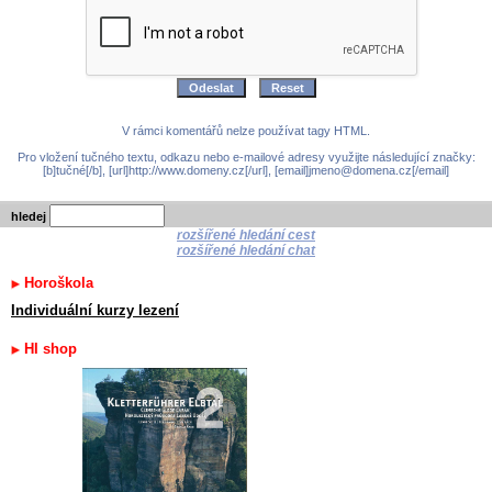
V rámci komentářů nelze používat tagy HTML.
Pro vložení tučného textu, odkazu nebo e-mailové adresy využijte následující značky:
[b]tučné[/b], [url]http://www.domeny.cz[/url], [email]jmeno@domena.cz[/email]
hledej
rozšířené hledání cest
rozšířené hledání chat
Horoškola
Individuální kurzy lezení
HI shop