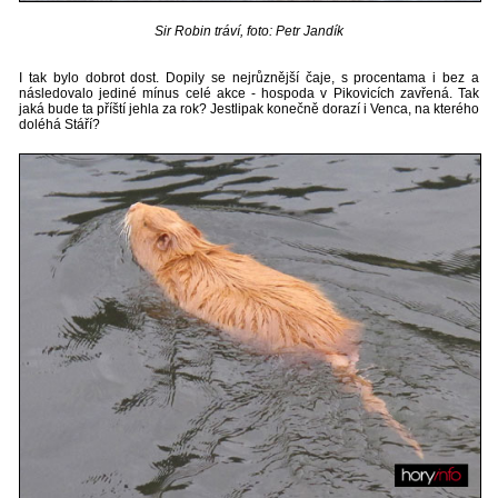
Sir Robin tráví, foto: Petr Jandík
I tak bylo dobrot dost. Dopily se nejrůznější čaje, s procentama i bez a
následovalo jediné mínus celé akce - hospoda v Pikovicích zavřená. Tak
jaká bude ta příští jehla za rok? Jestlipak konečně dorazí i Venca, na kterého
doléhá Stáří?