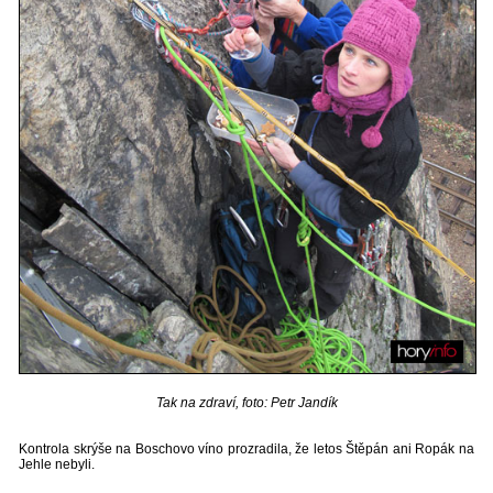
Tak na zdraví, foto: Petr Jandík
Kontrola skrýše na Boschovo víno prozradila, že letos Štěpán ani Ropák na
Jehle nebyli.