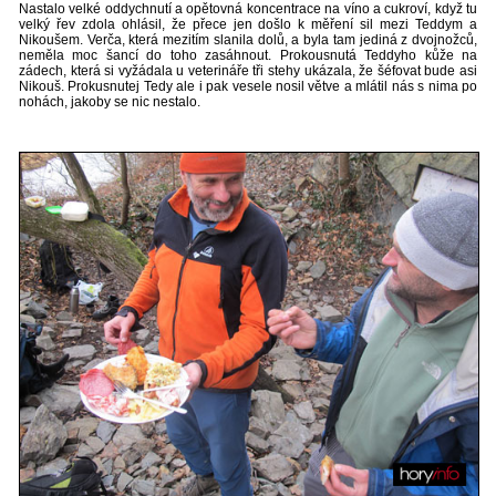
Nastalo velké oddychnutí a opětovná koncentrace na víno a cukroví, když tu
velký řev zdola ohlásil, že přece jen došlo k měření sil mezi Teddym a
Nikoušem. Verča, která mezitím slanila dolů, a byla tam jediná z dvojnožců,
neměla moc šancí do toho zasáhnout. Prokousnutá Teddyho kůže na
zádech, která si vyžádala u veterináře tři stehy ukázala, že šéfovat bude asi
Nikouš. Prokusnutej Tedy ale i pak vesele nosil větve a mlátil nás s nima po
nohách, jakoby se nic nestalo.