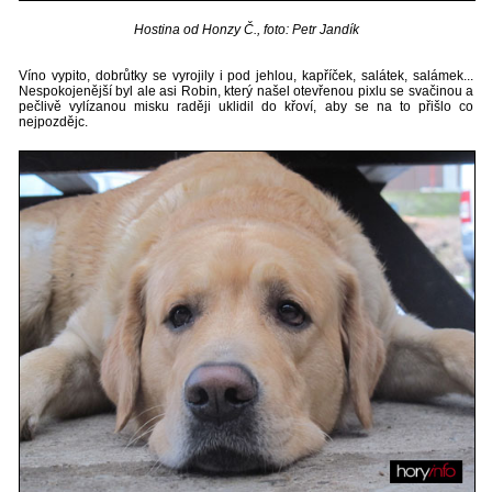
Hostina od Honzy Č., foto: Petr Jandík
Víno vypito, dobrůtky se vyrojily i pod jehlou, kapříček, salátek, salámek...
Nespokojenější byl ale asi Robin, který našel otevřenou pixlu se svačinou a
pečlivě vylízanou misku raději uklidil do křoví, aby se na to přišlo co
nejpozdějc.