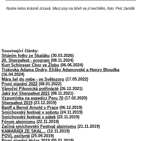
Nutrie letos krásně zrzavá. Mezi psy na břeh se jí nechtělo, foto: Petr Jandík
Související články:
Sháním fotky ze Skaláku
(30.03.2026)
20. Sherpafest - program
(08.11.2024)
Kurt Schlosser Chor ve Žlebu
(06.06.2024)
Tiskovka Adama Ondry, Elišky Adamovské a Honzy Bloudka
(16.04.2024)
Mára šel do nebe - ve Světozoru
(17.05.2022)
První slanění 2022
(08.01.2022)
Vánoční Pikovická potřinácté
(26.12.2021)
Jaký byl Sherpafest 2021
(08.11.2021)
Vzpomínka na expedici Peru 70
(17.02.2020)
Sherpafest 2019
(23.12.2019)
Banff a Bernd Arnold v Praze
(06.12.2019)
Smíchovský festival v sobotu
(24.11.2019)
Smíchovský festival v pátek
(22.11.2019)
Fórum alpinismu
(22.11.2019)
Začíná smíchovský Festival alpinismu
(21.11.2019)
KAMARÁDI ZE SKAL...
(12.11.2019)
POVL počtvrté
(25.09.2019)
První slanění Holas 2019
(05.01.2019)