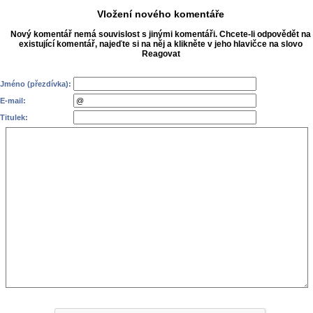
Vložení nového komentáře
Nový komentář nemá souvislost s jinými komentáři. Chcete-li odpovědět na
existující komentář, najeďte si na něj a klikněte v jeho hlavičce na slovo
Reagovat
Jméno (přezdívka):
E-mail:
Titulek: