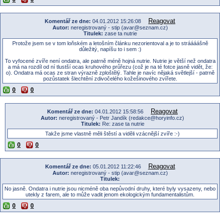
Reagovat
Komentář ze dne:
04.01.2012 15:26:08
Autor:
neregistrovaný - stip (avar@seznam.cz)
Titulek:
zase ta nutrie
Protože jsem se v tom loňském a letošním článku nezorientoval a je to stráááášně
důležitý, napíšu to i sem :)
To vyfocené zvíře není ondatra, ale patrně méně hojná nutrie. Nutrie je větší než ondatra
a má na rozdíl od ní tlustší ocas kruhového průřezu (což je na té fotce jasně vidět, že:
o). Ondatra má ocas ze stran výrazně zploštělý. Tahle je navíc nějaká světlejší - patrně
pozůstatek šlechtění zdivočelého kožešinového zvířete.
0
0
Reagovat
Komentář ze dne:
04.01.2012 15:58:56
Autor:
neregistrovaný - Petr Jandík (redakce@horyinfo.cz)
Titulek:
Re: zase ta nutrie
Takže jsme vlastně měli štěstí a viděli vzácnější zvíře :-)
0
0
Reagovat
Komentář ze dne:
05.01.2012 11:22:46
Autor:
neregistrovaný - stip (avar@seznam.cz)
Titulek:
No jasně. Ondatra i nutrie jsou nicméně oba nepůvodní druhy, které byly vysazeny, nebo
utekly z farem, ale to může vadit jenom ekologickým fundamentalistům.
0
0