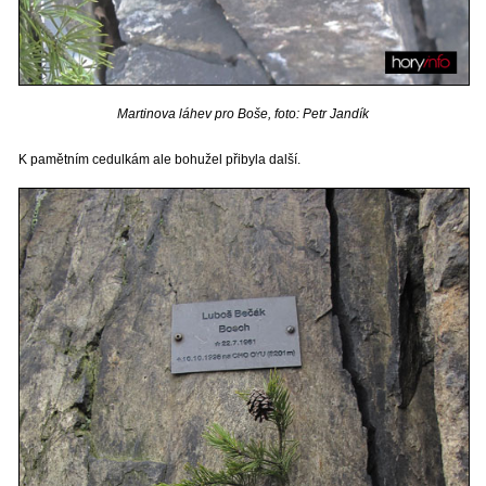
Martinova láhev pro Boše, foto: Petr Jandík
K pamětním cedulkám ale bohužel přibyla další.