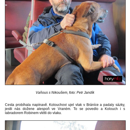
Vaňous s Nikoušem, foto: Petr Jandík
Cesta probíhala napínavě. Kolouchovi ujel vlak v Bráníce a padaly sázky,
jestli nás dožene alespoň ve Vraném. To se povedlo a Kolouch i s
labradorem Robinem vlétli do vlaku.