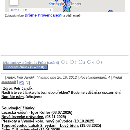
Drôme Provencale
Zobrazit místo
na větší mapě
[Akt. bodový průměr: 0 / Počet hlasů: 0]
1
2
3
4
5
| Autor:
Petr Jandík
| Vydáno dne 26. 10. 2012 |
Počet komentářů
: 4 |
Přidat
komentář
|
| Zdroj: Petr Jandík
Našli jste ve článku chybu, nebo překlep? Budeme vděční za upozornění.
Napište nám
. Děkujeme
Související články:
Lezecká vášeň - Igor Koller
(08.07.2026)
Nové lezecké průvodce.
(03.11.2025)
Pleskoty a Vysoké kolo, nový průvodce
(19.10.2025)
Topoprůvodce Labák 2. vydání - Levý břeh.
(19.08.2025)
John Gill, mistr skal
(12.08.2025)