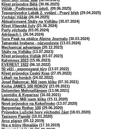
Křest průvodce Bělá
(30.06.2025)
Věžák - Podtrosecká údolí.
(09.06.2025)
Topoprůvodce Labák 2. vydání - Pravý břeh
(29.04.2025)
Vychází Věžák
(26.04.2025)
Aktualizované Skály na Vidláku
(30.07.2024)
Křest Vltavské žuly
(21.06.2024)
Perly východu
(03.05.2024)
Adršpach I.
(26.04.2024)
Sura Peak na obálce Alpine Journalu
(30.03.2024)
Tatranské hrebene - názvoslovie
(13.03.2024)
Mechanical advantage
(20.12.2023)
Skály na Vidláku
(13.07.2023)
Křest průvodce Vidlák
(03.07.2023)
Kalymnos 2023
(15.06.2023)
EVEREST 1922
(06.10.2022)
50 věží - exponované túry
(13.07.2022)
Křest průvodce Český Kras
(27.05.2022)
Lékaři na horách
(24.02.2022)
Josef Rakoncaj: Měl jsem kliku
(07.10.2021)
Kniha JAMES 100 ROKOV
(23.09.2021)
Dolomiten Mehrsellängen
(13.08.2021)
Leonidio & Kyparissi
(16.02.2021)
Rakoncaj: Měl jsem kliku
(15.11.2020)
Nové průvodce na Kokořínsko
(13.07.2020)
Bergverlag Rother 100
(29.06.2020)
Průvodce Lužické hory východní část
(18.01.2020)
Taxisovy Paměti
(10.01.2020)
Arco plaisir
(05.12.2019)
Hra o trůny Himaláje
(17.10.2019)