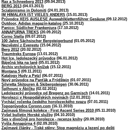
Rax a Schneeberg 2013
(09.04.2013)
BERG 2013
(04.03.2013)
Scialpinismo in Dolomiti
(24.01.2013)
IM HIMALAYA IST VIELES ANDERS
(15.01.2013)
Průvodce XEIS AUSLESE Auswahlkletternführer Gesäuse
(09.12.2012)
Outdoor, Adidas magazín-katalog
(25.10.2012)
Panico: Südlicher Frankenjura
(17.10.2012)
ANNAPURNA TREKS
(20.09.2012)
Corno Stella
(09.07.2012)
100 Jahre Sächsischer Bergsteigerbund
(01.05.2012)
Nezvěstní z Everestu
(15.04.2012)
Berg 2012
(20.02.2012)
Traumtreks Europa
(13.01.2012)
Hot Ice, ledolezecký průvodce
(06.01.2012)
Báječná léta na laně
(05.01.2012)
Archiv vrcholových knížek
(15.12.2011)
Montana 5
(09.11.2011)
Katalogy Hudy a Petzl
(06.07.2011)
Nový průvodce na Panťák a Frýdštejn
(01.07.2011)
Silvretta Skitouren & Skibergsteigen
(30.06.2011)
Šplhouni v Ábíčku
(02.02.2011)
Ledolezecký průvodce od Bregenz po Garmisch
(14.01.2011)
Horolezci v Hospodářských novinách
(12.01.2011)
Vychází ročenka českého horolezeckého svazu
(07.01.2011)
Topoprůvodce Coronn.com
(16.11.2010)
Zajímavá filmová kolekce - First Ascent Series 2010
(05.11.2010)
Vyšel bulletin Horské služby
(04.10.2010)
Sex v divočině pro horolezce - recenze knihy
(20.09.2010)
Vyšla Annapúrna 4
(02.09.2010)
Zajímavé články - Tiské stěny: Stop magnéziu a lezení po dešti