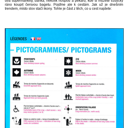
dva supermarkety, banka, několik hospod a pekařů, kde si můžete vždycky
ráno koupit čersvou bagetu. Pojďme ale k cestám. Jak už je dnešním
trendem, místo slov stačí ikony. Tohle je část z těch, co u cest najdete: