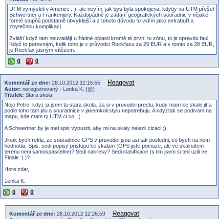
UTM vymysleli v Americe :-), ale nevím, jak bys byla spokojená, kdyby na UTM přešel
Schwertner u Frankenjury. Každopádně je zadání geografických souřadnic v nějaké
formě stupňů podstatně obvyklejší a z tohoto důvodu to vidím jako extrabuřt a
zbytečnou komplikaci.
Zvlášť když tam neuvádějí u žádné oblasti kromě té první tu zónu, to je opravdu faul.
Když to porovnám, kolik toho je v průvodci Rockfaxu za 29 EUR a v tomto za 28 EUR,
je Rockfax jasným vítězem.
0
0
Reagovat
Komentář ze dne:
28.10.2012 12:15:55
Autor:
neregistrovaný - Lenka K. (@)
Titulek:
Stara skola
Nojo Petre, kdyz ja jsem ta stara skola. Ja si v pruvodci prectu, kudy mam ke skale jit a
podle toho tam jdu a souradnice v jakemkoli stylu nepotrebuju. A kdyztak se podivam na
mapu, kde mam ty UTM ci co. :)
A Schwertner by je mel spis vypustit, aby mi na skaly nelezli cizaci ;).
Jinak bych rekla, ze souradnice GPS v pruvodci jsou asi tak posledni, co bych na nem
hodnotila. Spis: sedi popisy pristupu ke skalam (GPS jiste pomuze, ale ve skalnatem
terenu neni samospasitelne)? Sedi nakresy? Sedi klasifikace (s tim jsem si ted uzili ve
Finale :) )?
Hore zdar,
Lenka K.
0
0
Reagovat
Komentář ze dne:
28.10.2012 12:26:59