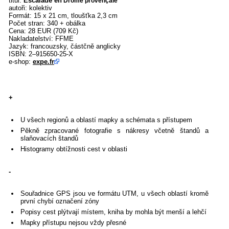
titul:
Escalade en
Drôme provençale
autoři: kolektiv
Formát: 15 x 21 cm, tloušťka 2,3 cm
Počet stran: 340 + obálka
Cena: 28 EUR (709 Kč)
Nakladatelství: FFME
Jazyk: francouzsky, částčně anglicky
ISBN: 2–915650-25-X
e-shop:
expe.fr
+
U všech regionů a oblastí mapky a schémata s přístupem
Pěkně zpracované fotografie s nákresy včetně štandů a
slaňovacích štandů
Histogramy obtížnosti cest v oblasti
-
Souřadnice GPS jsou ve formátu UTM, u všech oblastí kromě
první chybí označení zóny
Popisy cest plýtvají místem, kniha by mohla být menší a lehčí
Mapky přístupu nejsou vždy přesné