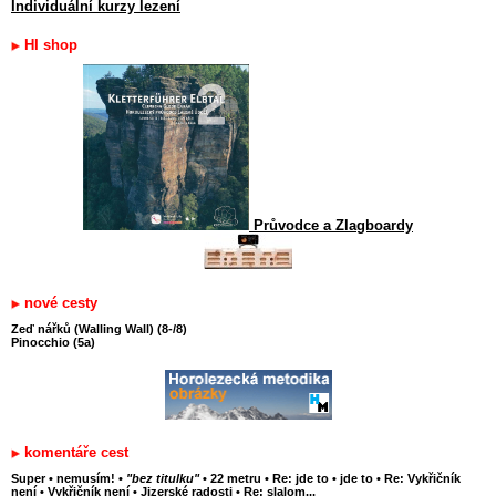
Individuální kurzy lezení
HI shop
Průvodce a Zlagboardy
nové cesty
Zeď nářků (Walling Wall) (8-/8)
Pinocchio (5a)
komentáře cest
Super
•
nemusím!
•
"bez titulku"
•
22 metru
•
Re: jde to
•
jde to
•
Re: Vykřičník
není
•
Vykřičník není
•
Jizerské radosti
•
Re: slalom...