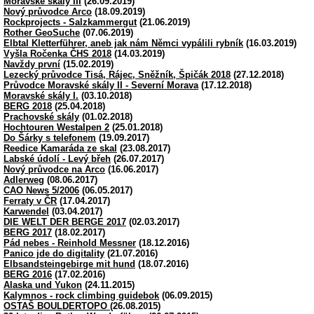
Moravské skály III
(26.09.2019)
Nový průvodce Arco
(18.09.2019)
Rockprojects - Salzkammergut
(21.06.2019)
Rother GeoSuche
(07.06.2019)
Elbtal Kletterführer, aneb jak nám Němci vypálili rybník
(16.03.2019)
Vyšla Ročenka ČHS 2018
(14.03.2019)
Navždy první
(15.02.2019)
Lezecký průvodce Tisá, Rájec, Sněžník, Špičák 2018
(27.12.2018)
Průvodce Moravské skály II - Severní Morava
(17.12.2018)
Moravské skály I.
(03.10.2018)
BERG 2018
(25.04.2018)
Prachovské skály
(01.02.2018)
Hochtouren Westalpen 2
(25.01.2018)
Do Šárky s telefonem
(19.09.2017)
Reedice Kamaráda ze skal
(23.08.2017)
Labské údolí - Levý břeh
(26.07.2017)
Nový průvodce na Arco
(16.06.2017)
Adlerweg
(08.06.2017)
CAO News 5/2006
(06.05.2017)
Ferraty v ČR
(17.04.2017)
Karwendel
(03.04.2017)
DIE WELT DER BERGE 2017
(02.03.2017)
BERG 2017
(18.02.2017)
Pád nebes - Reinhold Messner
(18.12.2016)
Panico jde do digitality
(21.07.2016)
Elbsandsteingebirge mit hund
(18.07.2016)
BERG 2016
(17.02.2016)
Alaska und Yukon
(24.11.2015)
Kalymnos - rock climbing guidebok
(06.09.2015)
OSTAŠ BOULDERTOPO
(26.08.2015)