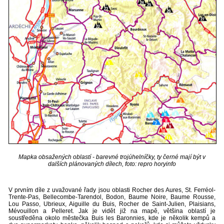
Mapka obsažených oblastí - barevné trojúhelníčky, ty černé mají být v
dalších plánovaných dílech, foto: repro horyinfo
V prvním díle z uvažované řady jsou oblasti Rocher des Aures, St. Ferréol-
Trente-Pas, Bellecombe-Tarendol, Bodon, Baume Noire, Baume Rousse,
Lou Passo, Ubrieux, Aiguille du Buis, Rocher de Saint-Julien, Plaisians,
Mévouillon a Pelleret. Jak je vidět již na mapě, většina oblastí je
soustředěna okolo městečka Buis les Baronnies, kde je několik kempů a