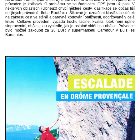
průvodce je kolísavá. O problému se souřadnicemi GPS jsem už psal. V
některých oblastech (Ubrieux) chybí některé cesty, klasifikace se občas liší
od jiných průvodců, třeba Rockfaxu. Šikovné je označení klasifikace délek
na zákresu cest ve stěně a barevné kódování obtížnosti, dodržované v celé
knize. Celkové provedení vypadá trochu lacině, kvalita fotek není úplně
stoprocentní, občas jsou vybledlé, jak je ostatně vidět i na obálce. Průvodce
bylo možné zakoupit za 28 EUR v supermarketu Carrefour v Buis les
Baronnies.