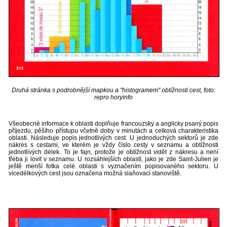
Druhá stránka s podrobnější mapkou a "histogramem" obtížnosti cest, foto:
repro horyinfo
Všeobecné informace k oblasti doplňuje francouzsky a anglicky psaný popis
příjezdu, pěšího přístupu včetně doby v minutách a celková charakteristika
oblasti. Následuje popis jednotlivých cest. U jednoduchých sektorů je zde
nákres s cestami, ve kterém je vždy číslo cesty v seznamu a obtížnosti
jednotlivých délek. To je fajn, protože je obtížnost vidět z nákresu a není
třeba ji lovit v seznamu. U rozsáhlejších oblastí, jako je zde Saint-Julien je
ještě menší fotka celé oblasti s vyznačením popisovaného sektoru. U
vícedélkových cest jsou označena možná slaňovací stanoviště.