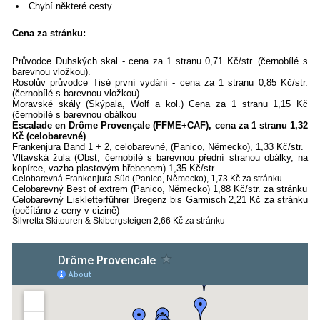
Chybí některé cesty
Cena za stránku:
Průvodce Dubských skal - cena za 1 stranu 0,71 Kč/str. (černobílé s
barevnou vložkou).
Rosolův průvodce Tisé první vydání - cena za 1 stranu 0,85 Kč/str.
(černobílé s barevnou vložkou).
Moravské skály (Skýpala, Wolf a kol.) Cena za 1 stranu 1,15 Kč
(černobílé s barevnou obálkou
Escalade en Drôme Provençale (FFME+CAF), cena za 1 stranu 1,32
Kč (celobarevné)
Frankenjura Band 1 + 2, celobarevné, (Panico, Německo), 1,33 Kč/str.
Vltavská žula (Obst, černobílé s barevnou přední stranou obálky, na
kopírce, vazba plastovým hřebenem) 1,35 Kč/str.
Celobarevná Frankenjura Süd (Panico, Německo), 1,73 Kč za stránku
Celobarevný Best of extrem (Panico, Německo) 1,88 Kč/str. za stránku
Celobarevný Eiskletterführer Bregenz bis Garmisch 2,21 Kč za stránku
(počítáno z ceny v cizině)
Silvretta Skitouren & Skibergsteigen 2,66 Kč za stránku