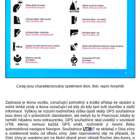
Cesty jsou charakterizovány systémem ikon, foto: repro horyinfo
Zajímavá je ikona vozíku, označující pohodlný a krátký přístup ke skalám a
velmi lehké cesty a ikona označující od kdy do kdy tam svítí sluníčko a další
informace. Výškou se rozumí nadmořská výška úpatí skály. GPS souřadnice
jsou dnes už v průvodcích standardem, ale nebyli by to Francouzi, kdyby tu
neměli nějakou svou extrauzenku. GPS souřadnice skal uvádějí v soustavě
UTM, kterou nemusí každá GPS umět, rozhodně ji neumí třeba
UTM
automobilová navigace Navigon. Souřadnice
se skládají z čísla zóny
a vzdálenosti bodu od středu zóny. Jako nepovedený vtip mi připadá, že
číslo zóny je uvedeno jen na titulní straně první oblasti Rocher des Aures, u