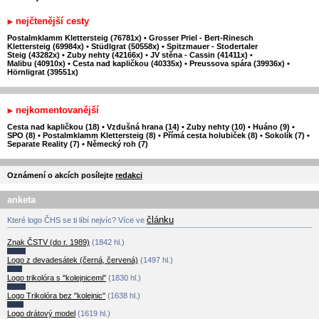
nejčtenější cesty
Postalmklamm Klettersteig (76781x)
•
Grosser Priel - Bert-Rinesch
Klettersteig (69984x)
•
Stüdlgrat (50558x)
•
Spitzmauer - Stodertaler
Steig (43282x)
•
Zuby nehty (42166x)
•
JV stěna - Cassin (41411x)
•
Malibu (40910x)
•
Cesta nad kapličkou (40335x)
•
Preussova spára (39936x)
•
Hörnligrat (39551x)
nejkomentovanější
Cesta nad kapličkou (18)
•
Vzdušná hrana (14)
•
Zuby nehty (10)
•
Huáno (9)
•
SPO (8)
•
Postalmklamm Klettersteig (8)
•
Přímá cesta holubiček (8)
•
Sokolík (7)
•
Separate Reality (7)
•
Německý roh (7)
Oznámení o akcích posílejte
redakci
anketa
článku
Které logo ČHS se ti líbí nejvíc? Více ve
Znak ČSTV (do r. 1989)
(1842 hl.)
Logo z devadesátek (černá, červená)
(1497 hl.)
Logo trikolóra s "kolejnicemi"
(1830 hl.)
Logo Trikolóra bez "kolejnic"
(1638 hl.)
Logo drátový model
(1619 hl.)