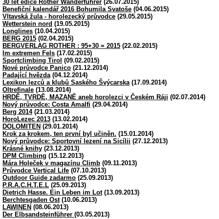
30 let edice Rother Wanderführer
(26.07.2015)
Benefiční kalendář 2016 Bohumila Svatoše
(04.06.2015)
Vltavská žula - horolezecký průvodce
(29.05.2015)
Wetterstein nord
(19.05.2015)
Longlines
(10.04.2015)
BERG 2015
(02.04.2015)
BERGVERLAG ROTHER : 95+30 = 2015
(22.02.2015)
Im extremen Fels
(17.02.2015)
Sportclimbing Tirol
(09.02.2015)
Nové průvodce Panico
(21.12.2014)
Padající hvězda
(04.12.2014)
Lexikon lezců a klubů Saského Švýcarska
(17.09.2014)
Oltrefinale
(13.08.2014)
HRDĚ, TVRDĚ, MAZANĚ aneb horolezci v Českém Ráji
(02.07.2014)
Nový průvodce: Costa Amalfi
(29.04.2014)
Berg 2014
(21.03.2014)
HoroLezec 2013
(13.02.2014)
DOLOMITEN
(29.01.2014)
Krok za krokem, ten první byl učiněn.
(15.01.2014)
Nový průvodce: Sportovní lezení na Sicílii
(27.12.2013)
Krásné knihy
(23.12.2013)
DPM Climbing
(15.12.2013)
Mára Holeček v magazínu Climb
(09.11.2013)
Průvodce Vertical Life
(07.10.2013)
Outdoor Guide zadarmo
(25.09.2013)
P.R.A.C.H.T.E.L
(25.09.2013)
Dietrich Hasse. Ein Leben im Lot
(13.09.2013)
Berchtesgaden Ost
(10.06.2013)
LAWINEN
(08.06.2013)
Der Elbsandsteinführer
(03.05.2013)