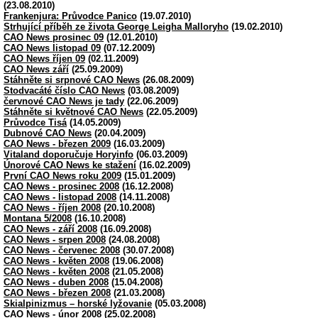
(23.08.2010)
Frankenjura: Průvodce Panico
(19.07.2010)
Strhující příběh ze života George Leigha Malloryho
(19.02.2010)
CAO News prosinec 09
(12.01.2010)
CAO News listopad 09
(07.12.2009)
CAO News říjen 09
(02.11.2009)
CAO News září
(25.09.2009)
Stáhněte si srpnové CAO News
(26.08.2009)
Stodvacáté číslo CAO News
(03.08.2009)
červnové CAO News je tady
(22.06.2009)
Stáhněte si květnové CAO News
(22.05.2009)
Průvodce Tisá
(14.05.2009)
Dubnové CAO News
(20.04.2009)
CAO News - březen 2009
(16.03.2009)
Vitaland doporučuje Horyinfo
(06.03.2009)
Únorové CAO News ke stažení
(16.02.2009)
První CAO News roku 2009
(15.01.2009)
CAO News - prosinec 2008
(16.12.2008)
CAO News - listopad 2008
(14.11.2008)
CAO News - říjen 2008
(20.10.2008)
Montana 5/2008
(16.10.2008)
CAO News - září 2008
(16.09.2008)
CAO News - srpen 2008
(24.08.2008)
CAO News - červenec 2008
(30.07.2008)
CAO News - květen 2008
(19.06.2008)
CAO News - květen 2008
(21.05.2008)
CAO News - duben 2008
(15.04.2008)
CAO News - březen 2008
(21.03.2008)
Skialpinizmus – horské lyžovanie
(05.03.2008)
CAO News - únor 2008
(25.02.2008)