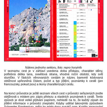
Nákres jednoho sektoru, foto: repro horyinfo
V seznamu cest je v záhlaví uvedena doba přístupu, charakter stěny,
potřebná délka lana, svwětová strana, vhodné roční období, kdy svítí
sluníčko. V řádcích věnovaných cestám je název, barevně kódovaná
obtížnost upřesněná číslem, počet a typ jištění, poznámky k cestě (jen
francouzsky, pokud jsou) a ikony charalterizující cestu.
Na konci průvodce je ještě seznam všech cest v průvodci seřazených podle
obtížnosti s místem pro zápis přelezu a vlastních poznámek k cestě. Tento
způsob je dost velké plýtvání papírem, nehledě na to, že každý zásah do
jištění informace v průvodci zneplatní. Kdyby udělal takovýmto způsobem
Schwerter Frankenjuru, měla by místo dvou svazků osm. Kvalita zpracování