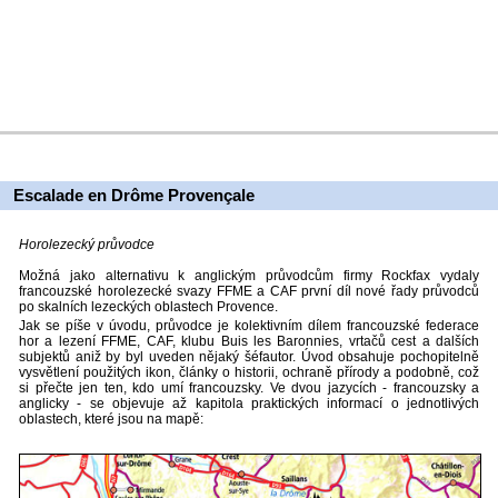
Escalade en Drôme Provençale
Horolezecký průvodce
Možná jako alternativu k anglickým průvodcům firmy Rockfax vydaly
francouzské horolezecké svazy FFME a CAF první díl nové řady průvodců
po skalních lezeckých oblastech Provence.
Jak se píše v úvodu, průvodce je kolektivním dílem francouzské federace
hor a lezení FFME, CAF, klubu Buis les Baronnies, vrtačů cest a dalších
subjektů aniž by byl uveden nějaký šéfautor. Úvod obsahuje pochopitelně
vysvětlení použitých ikon, články o historii, ochraně přírody a podobně, což
si přečte jen ten, kdo umí francouzsky. Ve dvou jazycích - francouzsky a
anglicky - se objevuje až kapitola praktických informací o jednotlivých
oblastech, které jsou na mapě: