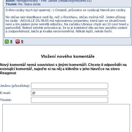
Autor:
neregistrovaný - Petr Jandík (redakce@horyinfo.cz)
Titulek:
Re: Stara skola
S těmi cizáky bych byl opatrnej :-) Ostatně, průvodce se vydávají hlavně pro cizáky.
No občas tam klasifikace sedí líp, než u Rockfaxu, občas možná hůř. Jeden přístup
ke skále - AIGUILLE DU BUIS má nakreslenou serpentinu, která tam ve skutečnosti
není a tím pádem jsme netrefili odbočku. Na začátku Ubrieux chybí asi 10 cest hned u
parkoviště. Bolestí tohohle průvodce je, že to je kolektivní dílo asi bez jasného vedení
a zodpovědnosti, takže je kvalita nerovnoměrná. Někde lepší, nekde horší.
0
0
Vložení nového komentáře
Nový komentář nemá souvislost s jinými komentáři. Chcete-li odpovědět na
existující komentář, najeďte si na něj a klikněte v jeho hlavičce na slovo
Reagovat
Jméno (přezdívka):
E-mail:
Titulek: