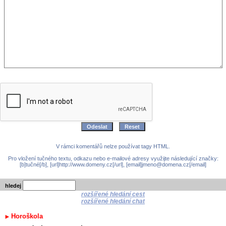
V rámci komentářů nelze používat tagy HTML.
Pro vložení tučného textu, odkazu nebo e-mailové adresy využijte následující značky:
[b]tučné[/b], [url]http://www.domeny.cz[/url], [email]jmeno@domena.cz[/email]
hledej
rozšířené hledání cest
rozšířené hledání chat
Horoškola