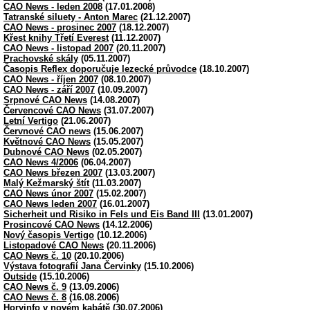
CAO News - leden 2008
(17.01.2008)
Tatranské siluety - Anton Marec
(21.12.2007)
CAO News - prosinec 2007
(18.12.2007)
Křest knihy Třetí Everest
(11.12.2007)
CAO News - listopad 2007
(20.11.2007)
Prachovské skály
(05.11.2007)
Časopis Reflex doporučuje lezecké průvodce
(18.10.2007)
CAO News - říjen 2007
(08.10.2007)
CAO News - září 2007
(10.09.2007)
Srpnové CAO News
(14.08.2007)
Červencové CAO News
(31.07.2007)
Letní Vertigo
(21.06.2007)
Červnové CAO news
(15.06.2007)
Květnové CAO News
(15.05.2007)
Dubnové CAO News
(02.05.2007)
CAO News 4/2006
(06.04.2007)
CAO News březen 2007
(13.03.2007)
Malý Kežmarský štít
(11.03.2007)
CAO News únor 2007
(15.02.2007)
CAO News leden 2007
(16.01.2007)
Sicherheit und Risiko in Fels und Eis Band III
(13.01.2007)
Prosincové CAO News
(14.12.2006)
Nový časopis Vertigo
(10.12.2006)
Listopadové CAO News
(20.11.2006)
CAO News č. 10
(20.10.2006)
Výstava fotografií Jana Červinky
(15.10.2006)
Outside
(15.10.2006)
CAO News č. 9
(13.09.2006)
CAO News č. 8
(16.08.2006)
Horyinfo v novém kabátě
(30.07.2006)