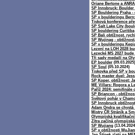
Oriane Bertone a ANRA
SP Innsbruck: Boulder 
SP Bouldering Praha - 
SP v boulderingu Bern
Tisková konference př
SP Salt Lake City (boul
SP bouldering Curitiba
SP Bali obtížnost, rych
SP Wujinag - obtížnost,
SP v boulderingu Keqi
Lezení na LOH 2028 bu
Lezecké MS 2027 bude 
Tři sady medailí na Ol
EP boulder
(09.03.2025
SP Soul
(05.10.2024)
Tiskovka před SP v bo
Rock master duel: Jessi
SP Koper, obtížnost: J
ME Villars: Rogora a 
Paříž 2024: semifinále 
SP Briancon - obtížnos
Světový pohár v Chamon
SP Innsbruck obtížnost
Adam Ondra se chystá
Mistry ČR Stráník a S
Olympijská kvalifikačn
Zítra začíná olympijská
SP Wujiang
(13.04.2024
SP v obtížnosti WuJian
Jan Štípek zlatý na ME