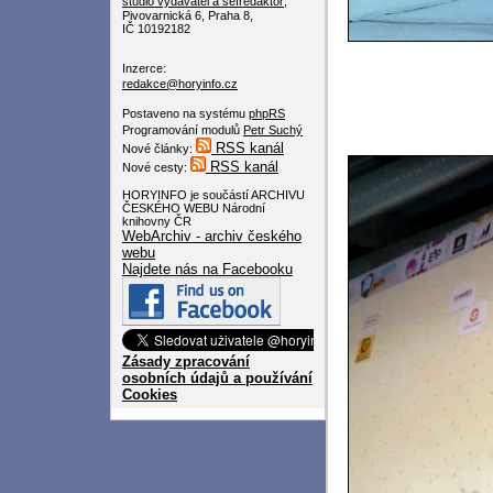
studio
vydavatel a šéfredaktor
,
Pivovarnická 6, Praha 8,
IČ 10192182
Inzerce:
redakce@horyinfo.cz
Postaveno na systému
phpRS
Programování modulů
Petr Suchý
RSS kanál
Nové články:
RSS kanál
Nové cesty:
HORYINFO je součástí ARCHIVU
ČESKÉHO WEBU Národní
knihovny ČR
WebArchiv - archiv českého
webu
Najdete nás na Facebooku
Zásady zpracování
osobních údajů a používání
Cookies