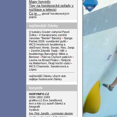
Mapy horyinfo
Tipy na horolezecké pořady v
rozhlase a televizi
Co je ...
glosář horolezeckých
pojmů
nejčtenější články
V kuloáru Gouter zahynul Pavel
Žofka
•
V Karakoramu zemřel
Jaroslav "Banán" Bánský
•
Nanga
Parbat 2026: sundávání pytlů
•
WCS Innsbruck bouldering a
obtížnost: Annie, Sorato, Neo, Janja
•
Zemřel Zdeněk Teplý
•
ME v
boulderingu Barcelona: Milne a
Bertone
•
Pád na Čtyřech palicích
•
Lavina na Broad Peaku
•
Nelezte
na Matterhorn, říkají horští vůdci
•
WCS Chamonix: Sandersová a
López
nejčtenější články všech dob
nejlépe hodnocené články
horyinfo
HORYINFO.CZ
ISSN 1802-1093
grafika (c) Eva Jandíková
text a foto (c) autoři článků a
fotografií
Vydává:
Ing. Petr Jandík - computer design