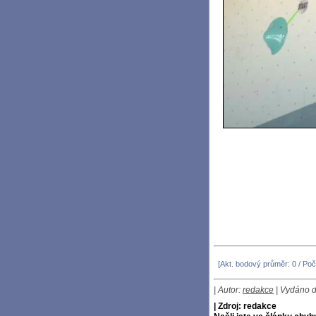
[Akt. bodový průměr: 0 / Poč
| Autor:
redakce
| Vydáno d
| Zdroj: redakce