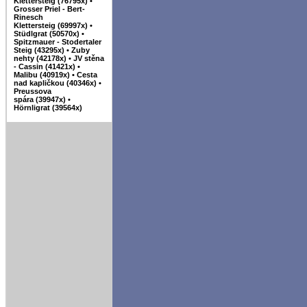
Klettersteig (76795x)
•
Grosser Priel - Bert-
Rinesch
Klettersteig (69997x)
•
Stüdlgrat (50570x)
•
Spitzmauer - Stodertaler
Steig (43295x)
•
Zuby
nehty (42178x)
•
JV stěna
- Cassin (41421x)
•
Malibu (40919x)
•
Cesta
nad kapličkou (40346x)
•
Preussova
spára (39947x)
•
Hörnligrat (39564x)