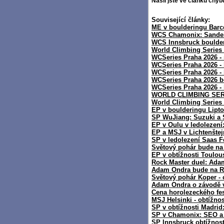
Našli jste ve článku chy
Související články:
ME v boulderingu Barce
WCS Chamonix: Sander
WCS Innsbruck boulderi
World Climbing Series 
WCSeries Praha 2026 - 
WCSeries Praha 2026 - 
WCSeries Praha 2026 - 
WCSeries Praha 2026 b
WCSeries Praha 2026 - k
WORLD CLIMBING SER
World Climbing Series
EP v boulderingu Lipt
SP WuJiang: Suzuki a
EP v Oulu v ledolezen
EP a MSJ v Lichtenšte
SP v ledolezení Saas F
Světový pohár bude na 
EP v obtížnosti Toulou
Rock Master duel: Ada
Adam Ondra bude na R
Světový pohár Koper - 
Adam Ondra o závodě 
Cena horolezeckého fes
MSJ Helsinki - obtížno
SP v obtížnosti Madrid
SP v Chamonix: SEO 
SP Innsbruck obtížnost