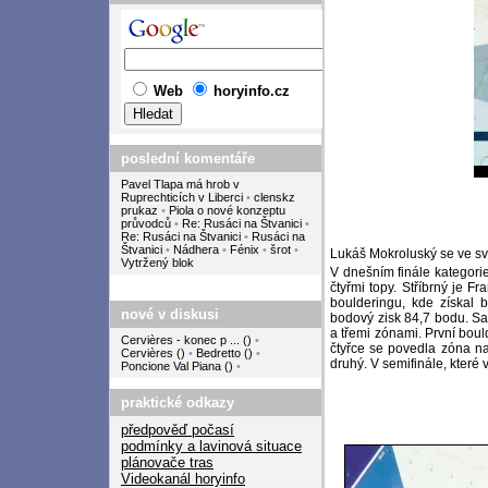
Web
horyinfo.cz
poslední komentáře
Pavel Tlapa má hrob v
Ruprechticích v Liberci
•
clenskz
prukaz
•
Piola o nové konzeptu
průvodců
•
Re: Rusáci na Štvanici
•
Re: Rusáci na Štvanici
•
Rusáci na
Štvanici
•
Nádhera
•
Fénix
•
šrot
•
Lukáš Mokroluský se ve své
Vytržený blok
V dnešním finále kategor
čtyřmi topy. Stříbrný je F
boulderingu, kde získal 
nové v diskusi
bodový zisk 84,7 bodu. Sa
a třemi zónami. První bou
Cervières - konec p ...
(
)
•
čtyřce se povedla zóna na
Cervières
(
)
•
Bedretto
(
)
•
druhý. V semifinále, které
Poncione Val Piana
(
)
•
praktické odkazy
předpověď počasí
podmínky a lavinová situace
plánovače tras
Videokanál horyinfo