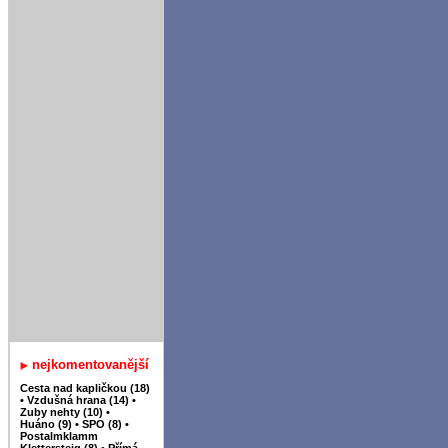
nejkomentovanější
Cesta nad kapličkou (18)
•
Vzdušná hrana (14)
•
Zuby nehty (10)
•
Huáno (9)
•
SPO (8)
•
Postalmklamm
Klettersteig (8)
•
Přímá