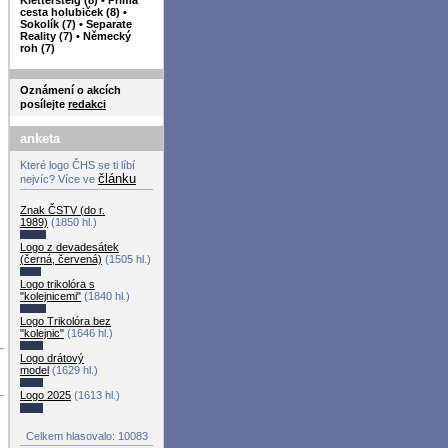
cesta holubiček (8)
•
Sokolík (7)
•
Separate
Reality (7)
•
Německý
roh (7)
Oznámení o akcích
posílejte
redakci
anketa
Které logo ČHS se ti líbí
článku
nejvíc? Více ve
Znak ČSTV (do r.
1989)
(1850 hl.)
Logo z devadesátek
(černá, červená)
(1505 hl.)
Logo trikolóra s
"kolejnicemi"
(1840 hl.)
Logo Trikolóra bez
"kolejnic"
(1646 hl.)
Logo drátový
model
(1629 hl.)
Logo 2025
(1613 hl.)
Celkem hlasovalo: 10083