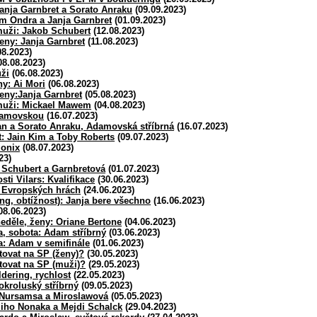
Janja Garnbret a Sorato Anraku
(09.09.2023)
m Ondra a Janja Garnbret
(01.09.2023)
uži: Jakob Schubert
(12.08.2023)
eny: Janja Garnbret
(11.08.2023)
08.2023)
08.08.2023)
ži
(06.08.2023)
ny: Ai Mori
(06.08.2023)
eny:Janja Garnbret
(05.08.2023)
muži: Mickael Mawem
(04.08.2023)
damovskou
(16.07.2023)
an a Sorato Anraku, Adamovská stříbrná
(16.07.2023)
: Jain Kim a Toby Roberts
(09.07.2023)
monix
(08.07.2023)
23)
: Schubert a Garnbretová
(01.07.2023)
sti Vilars: Kvalifikace
(30.06.2023)
 Evropských hrách
(24.06.2023)
ng, obtížnost): Janja bere všechno
(16.06.2023)
08.06.2023)
eděle, ženy: Oriane Bertone
(04.06.2023)
, sobota: Adam stříbrný
(03.06.2023)
a: Adam v semifinále
(01.06.2023)
tovat na SP (ženy)?
(30.05.2023)
tovat na SP (muži)?
(29.05.2023)
ldering, rychlost
(22.05.2023)
okroluský stříbrný
(09.05.2023)
: Nursamsa a Miroslawová
(05.05.2023)
Miho Nonaka a Mejdi Schalck
(29.04.2023)