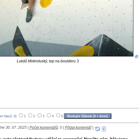
Lukáš Mokroluský, top na boulderu 3
et hlasů: 0]
1
2
3
4
5
ne 30. 07. 2025 |
Počet komentářů
: 0 |
Přidat komentář
|