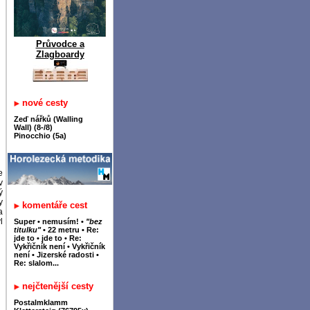
Průvodce a
Zlagboardy
nové cesty
Zeď nářků (Walling
Wall) (8-/8)
Pinocchio (5a)
e
v
ý
y
komentáře cest
a
l
Super
•
nemusím!
•
"bez
titulku"
•
22 metru
•
Re:
jde to
•
jde to
•
Re:
Vykřičník není
•
Vykřičník
není
•
Jizerské radosti
•
Re: slalom...
nejčtenější cesty
Postalmklamm