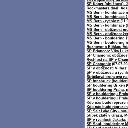
SP Koper (obtížnost): 
Rockmasters duel: Ada
MS Bern - kombinace m
MS Bern - kombinace ž
MS Bern - rychlost
(11.
MS Bern - kombinace
(
MS Bern - obtížnost mu
MS Bern - obtížnost že
MS Bern - bouldering ž
MS Bern - bouldering 
Rozhovor s Eliškou A
SP Briancon: Vika Luk
SP Chamonix obtížnost
Rychlost na SP v Cha
SP Chamonix
(07.07.20
SP v obtížnosti Villars
SP v obtížnosti a rychlo
Širůčková bronzová na
SP Innsbruck (boulderi
SP bouldering Brixen
(
SP bouldering Praha, n
SP v boulderingu Praha
SP v boulderingu Prah
Kdo nás bude reprezen
Kdo nás bude reprezen
SP Salt Lake City - bou
Štípek zlatý v Grazu, M
SP v rychlosti Jakarta
SP Soul, bouldering: 