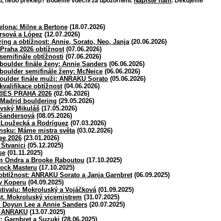
Napište nám
bu, nebo překlep? Budeme vděční za upozornění.
. Děkujeme
lona: Milne a Bertone
(18.07.2026)
sová a López
(12.07.2026)
ng a obtížnost: Annie, Sorato, Neo, Janja
(20.06.2026)
Praha 2026 obtížnost
(07.06.2026)
semifinále obtížnosti
(07.06.2026)
boulder finále ženy: Annie Sanders
(06.06.2026)
boulder semifinále ženy: McNeice
(06.06.2026)
oulder finále muži: ANRAKU Sorato
(05.06.2026)
valifikace obtížnost
(04.06.2026)
IES PRAHA 2026
(02.06.2026)
 Madrid bouldering
(29.05.2026)
ovský Mikuláš
(17.05.2026)
 Sandersová
(08.05.2026)
í:Loužecká a Rodríguez
(07.03.2026)
jnsku: Máme mistra světa
(03.02.2026)
ee 2026
(23.01.2026)
Štvanici
(05.12.2025)
se
(01.11.2025)
m Ondra a Brooke Raboutou
(17.10.2025)
ock Masteru
(17.10.2025)
obtížnost: ANRAKU Sorato a Janja Garnbret
(06.09.2025)
v Koperu
(04.09.2025)
tivalu: Mokroluský a Vojáčková
(01.09.2025)
st. Mokroluský vicemistrem
(31.07.2025)
: Doyun Lee a Annie Sanders
(20.07.2025)
a ANRAKU
(13.07.2025)
: Garnbret a Suzuki
(28.06.2025)