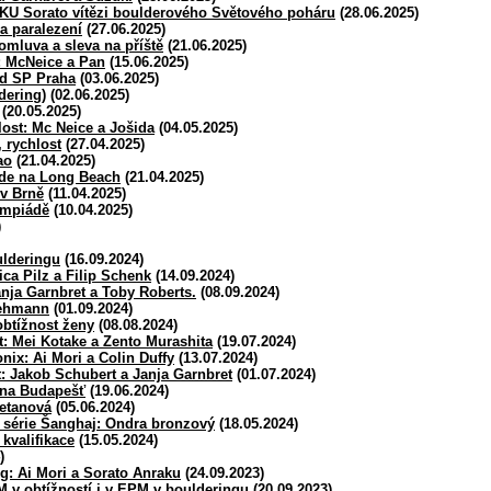
KU Sorato vítězi boulderového Světového poháru
(28.06.2025)
a paralezení
(27.06.2025)
omluva a sleva na příště
(21.06.2025)
: McNeice a Pan
(15.06.2025)
ed SP Praha
(03.06.2025)
dering)
(02.06.2025)
(20.05.2025)
lost: Mc Neice a Jošida
(04.05.2025)
 rychlost
(27.04.2025)
ao
(21.04.2025)
de na Long Beach
(21.04.2025)
v Brně
(11.04.2025)
ympiádě
(10.04.2025)
)
ulderingu
(16.09.2024)
ca Pilz a Filip Schenk
(14.09.2024)
anja Garnbret a Toby Roberts.
(08.09.2024)
Lehmann
(01.09.2024)
obtížnost ženy
(08.08.2024)
t: Mei Kotake a Zento Murashita
(19.07.2024)
ix: Ai Mori a Colin Duffy
(13.07.2024)
: Jakob Schubert a Janja Garnbret
(01.07.2024)
 na Budapešť
(19.06.2024)
metanová
(05.06.2024)
í série Šanghaj: Ondra bronzový
(18.05.2024)
 kvalifikace
(15.05.2024)
)
g: Ai Mori a Sorato Anraku
(24.09.2023)
M v obtížností i v EPM v boulderingu
(20.09.2023)