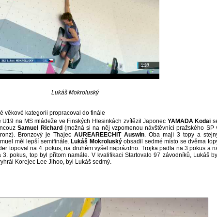
Lukáš Mokroluský
 věkové kategorii propracoval do finále
ie U19 na MS mládeže ve Finských Hlesinkách zvítězil Japonec
YAMADA Kodai
s
rancouz
Samuel Richard
(možná si na něj vzpomenou návštěvníci pražského SP 
bronz). Bronzový je Thajec
AUREAREECHIT Auswin
. Oba mají 3 topy a stejn
muel měl lepší semifinále.
Lukáš Mokroluský
obsadil sedmé místo se dvěma top
lder topoval na 4. pokus, na druhém vyšel naprázdno. Trojka padla na 3 pokus a n
 3. pokus, top byl přitom namále. V kvalifikaci Startovalo 97 závodníků, Lukáš by
 vyhrál Korejec Lee Jihoo, byl Lukáš sedmý.