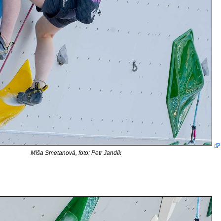
Míša Smetanová, foto: Petr Jandík