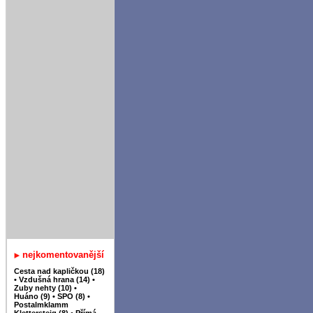
nejkomentovanější
Cesta nad kapličkou (18)
•
Vzdušná hrana (14)
•
Zuby nehty (10)
•
Huáno (9)
•
SPO (8)
•
Postalmklamm
Klettersteig (8)
•
Přímá