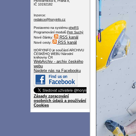
Pivovarnická 6, Praha 8,
IČ 10192182
Inzerce:
redakce@horyinfo.cz
Postaveno na systému
phpRS
Programování modulů
Petr Suchý
RSS kanál
Nové články:
RSS kanál
Nové cesty:
HORYINFO je součástí ARCHIVU
ČESKÉHO WEBU Národní
knihovny ČR
WebArchiv - archiv českého
webu
Najdete nás na Facebooku
Zásady zpracování
osobních údajů a používání
Cookies