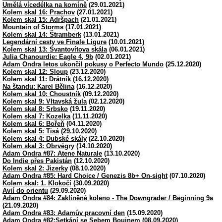
Umělá vícedélka na komíně
(29.01.2021)
Kolem skal 16: Prachov
(27.01.2021)
Kolem skal 15: Adršpach
(21.01.2021)
Mountain of Storms
(17.01.2021)
Kolem skal 14: Štramberk
(13.01.2021)
Legendární cesty ve Finale Ligure
(10.01.2021)
Kolem skal 13: Svantovítova skála
(06.01.2021)
Julia Chanourdie: Eagle 4, 9b
(02.01.2021)
Adam Ondra letos ukončil pokusy o Perfecto Mundo
(25.12.2020)
Kolem skal 12: Sloup
(23.12.2020)
Kolem skal 11: Drátník
(16.12.2020)
Na štandu: Karel Bělina
(16.12.2020)
Kolem skal 10: Choustník
(09.12.2020)
Kolem skal 9: Vltavská žula
(02.12.2020)
Kolem skal 8: Srbsko
(19.11.2020)
Kolem skal 7: Kozelka
(11.11.2020)
Kolem skal 6: Bořeň
(04.11.2020)
Kolem skal 5: Tisá
(29.10.2020)
Kolem skal 4: Dubské skály
(22.10.2020)
Kolem skal 3: Obrvégry
(14.10.2020)
Adam Ondra #87: Atene Naturale
(13.10.2020)
Do Indie přes Pakistán
(12.10.2020)
Kolem skal 2: Jizerky
(08.10.2020)
Adam Ondra #85: Hard Choice / Genezis 8b+ On-sight
(07.10.2020)
Kolem skal: 1. Klokočí
(30.09.2020)
Avií do orientu
(29.09.2020)
Adam Ondra #84: Zaklíněné koleno - The Downgrader / Beginning 9a
(21.09.2020)
Adam Ondra #83: Adamův pracovní den
(15.09.2020)
Adam Ondra #82:Setkání se Sebem Bouinem
(08.09.2020)