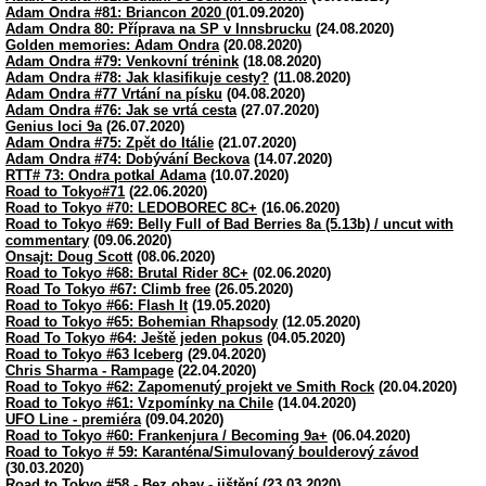
Adam Ondra #81: Briancon 2020
(01.09.2020)
Adam Ondra 80: Příprava na SP v Innsbrucku
(24.08.2020)
Golden memories: Adam Ondra
(20.08.2020)
Adam Ondra #79: Venkovní trénink
(18.08.2020)
Adam Ondra #78: Jak klasifikuje cesty?
(11.08.2020)
Adam Ondra #77 Vrtání na písku
(04.08.2020)
Adam Ondra #76: Jak se vrtá cesta
(27.07.2020)
Genius loci 9a
(26.07.2020)
Adam Ondra #75: Zpět do Itálie
(21.07.2020)
Adam Ondra #74: Dobývání Beckova
(14.07.2020)
RTT# 73: Ondra potkal Adama
(10.07.2020)
Road to Tokyo#71
(22.06.2020)
Road to Tokyo #70: LEDOBOREC 8C+
(16.06.2020)
Road to Tokyo #69: Belly Full of Bad Berries 8a (5.13b) / uncut with
commentary
(09.06.2020)
Onsajt: Doug Scott
(08.06.2020)
Road to Tokyo #68: Brutal Rider 8C+
(02.06.2020)
Road To Tokyo #67: Climb free
(26.05.2020)
Road to Tokyo #66: Flash It
(19.05.2020)
Road to Tokyo #65: Bohemian Rhapsody
(12.05.2020)
Road To Tokyo #64: Ještě jeden pokus
(04.05.2020)
Road to Tokyo #63 Iceberg
(29.04.2020)
Chris Sharma - Rampage
(22.04.2020)
Road to Tokyo #62: Zapomenutý projekt ve Smith Rock
(20.04.2020)
Road to Tokyo #61: Vzpomínky na Chile
(14.04.2020)
UFO Line - premiéra
(09.04.2020)
Road to Tokyo #60: Frankenjura / Becoming 9a+
(06.04.2020)
Road to Tokyo # 59: Karanténa/Simulovaný boulderový závod
(30.03.2020)
Road to Tokyo #58 - Bez obav - jištění
(23.03.2020)