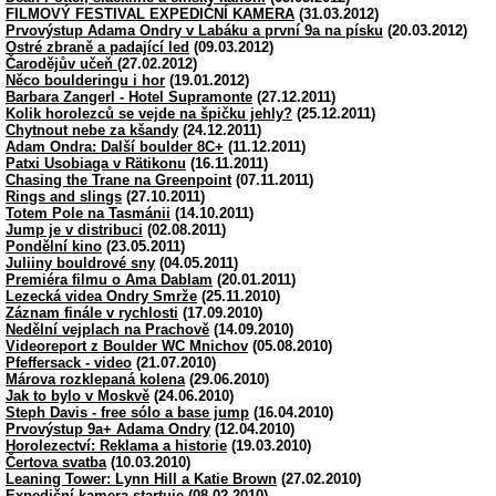
FILMOVÝ FESTIVAL EXPEDIČNÍ KAMERA
(31.03.2012)
Prvovýstup Adama Ondry v Labáku a první 9a na písku
(20.03.2012)
Ostré zbraně a padající led
(09.03.2012)
Čarodějův učeň
(27.02.2012)
Něco boulderingu i hor
(19.01.2012)
Barbara Zangerl - Hotel Supramonte
(27.12.2011)
Kolik horolezců se vejde na špičku jehly?
(25.12.2011)
Chytnout nebe za kšandy
(24.12.2011)
Adam Ondra: Další boulder 8C+
(11.12.2011)
Patxi Usobiaga v Rätikonu
(16.11.2011)
Chasing the Trane na Greenpoint
(07.11.2011)
Rings and slings
(27.10.2011)
Totem Pole na Tasmánii
(14.10.2011)
Jump je v distribuci
(02.08.2011)
Pondělní kino
(23.05.2011)
Juliiny bouldrové sny
(04.05.2011)
Premiéra filmu o Ama Dablam
(20.01.2011)
Lezecká videa Ondry Smrže
(25.11.2010)
Záznam finále v rychlosti
(17.09.2010)
Nedělní vejplach na Prachově
(14.09.2010)
Videoreport z Boulder WC Mnichov
(05.08.2010)
Pfeffersack - video
(21.07.2010)
Márova rozklepaná kolena
(29.06.2010)
Jak to bylo v Moskvě
(24.06.2010)
Steph Davis - free sólo a base jump
(16.04.2010)
Prvovýstup 9a+ Adama Ondry
(12.04.2010)
Horolezectví: Reklama a historie
(19.03.2010)
Čertova svatba
(10.03.2010)
Leaning Tower: Lynn Hill a Katie Brown
(27.02.2010)
Expediční kamera startuje
(08.02.2010)