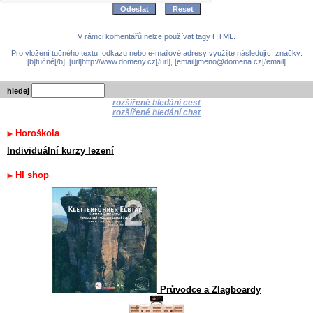
V rámci komentářů nelze používat tagy HTML.
Pro vložení tučného textu, odkazu nebo e-mailové adresy využijte následující značky:
[b]tučné[/b], [url]http://www.domeny.cz[/url], [email]jmeno@domena.cz[/email]
hledej
rozšířené hledání cest
rozšířené hledání chat
Horoškola
Individuální kurzy lezení
HI shop
Průvodce a Zlagboardy