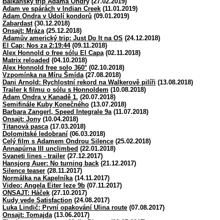
Balkánský trip Adama Ondry
(27.02.2019)
Adam ve spárách v Indian Creek
(11.01.2019)
Adam Ondra v Údolí kondorů
(09.01.2019)
Zabardast
(30.12.2018)
Onsajt: Mráza
(25.12.2018)
Adamův americký trip: Just Do It na OS
(24.12.2018)
El Cap: Nos za 2:19:44
(09.11.2018)
Alex Honnold o free sólu El Capa
(02.11.2018)
Matrix reloaded
(04.10.2018)
Alex Honnold free solo 360°
(02.10.2018)
Vzpomínka na Míru Šmída
(27.08.2018)
Dani Arnold: Rychlostní rekord na Walkerově pilíři
(13.08.2018)
Trailer k filmu o sólu s Honnoldem
(10.08.2018)
Adam Ondra v Kanadě 1.
(20.07.2018)
Semifinále Kuby Konečného
(13.07.2018)
Barbara Zangerl, Speed Integrale 9a
(11.07.2018)
Onsajt: Jony
(10.04.2018)
Titanová pasca
(17.03.2018)
Dolomitské ledobraní
(06.03.2018)
Celý film s Adamem Ondrou Silence
(25.02.2018)
Annapúrna III unclimbed
(22.01.2018)
Svaneti lines - trailer
(27.12.2017)
Hansjorg Auer: No turning back
(21.12.2017)
Silence teaser
(28.11.2017)
Normálka na Kapelníka
(14.11.2017)
Video: Angela Eiter leze 9b
(07.11.2017)
ONSAJT: Háček
(27.10.2017)
Kudy vede Satisfaction
(24.08.2017)
Luka Lindič: První opakování Ulina route
(07.08.2017)
Onsajt: Tomajda
(13.06.2017)