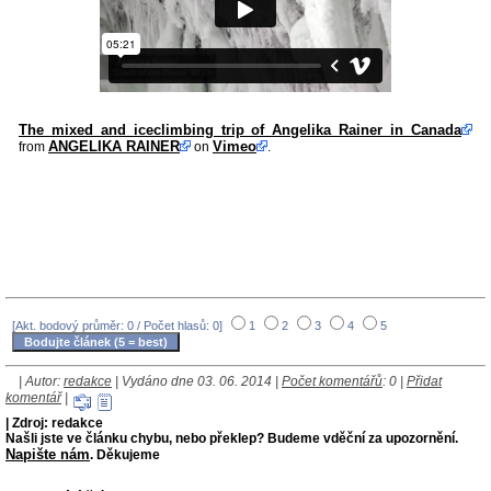
The mixed and iceclimbing trip of Angelika Rainer in Canada
ANGELIKA RAINER
Vimeo
from
on
.
[Akt. bodový průměr: 0 / Počet hlasů: 0]
1
2
3
4
5
| Autor:
redakce
| Vydáno dne 03. 06. 2014 |
Počet komentářů
: 0 |
Přidat
komentář
|
| Zdroj: redakce
Našli jste ve článku chybu, nebo překlep? Budeme vděční za upozornění.
Napište nám
. Děkujeme