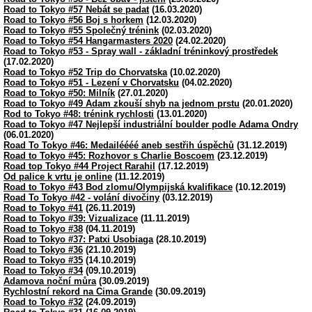
Road to Tokyo #57 Nebát se padat
(16.03.2020)
Road to Tokyo #56 Boj s horkem
(12.03.2020)
Road to Tokyo #55 Společný trénink
(02.03.2020)
Road to Tokyo #54 Hangarmasters 2020
(24.02.2020)
Road to Tokyo #53 - Spray wall - základní tréninkový prostředek
(17.02.2020)
Road to Tokyo #52 Trip do Chorvatska
(10.02.2020)
Road to Tokyo #51 - Lezení v Chorvatsku
(04.02.2020)
Road to Tokyo #50: Milník
(27.01.2020)
Road to Tokyo #49 Adam zkouší shyb na jednom prstu
(20.01.2020)
Rod to Tokyo #48: trénink rychlosti
(13.01.2020)
Road to Tokyo #47 Nejlepší industriální boulder podle Adama Ondry
(06.01.2020)
Road To Tokyo #46: Medailéééé aneb sestřih úspěchů
(31.12.2019)
Road to Tokyo #45: Rozhovor s Charlie Boscoem
(23.12.2019)
Road top Tokyo #44 Project Rarahil
(17.12.2019)
Od palice k vrtu je online
(11.12.2019)
Road to Tokyo #43 Bod zlomu/Olympijská kvalifikace
(10.12.2019)
Road To Tokyo #42 - volání divočiny
(03.12.2019)
Road to Tokyo #41
(26.11.2019)
Road to Tokyo #39: Vizualizace
(11.11.2019)
Road to Tokyo #38
(04.11.2019)
Road to Tokyo #37: Patxi Usobiaga
(28.10.2019)
Road to Tokyo #36
(21.10.2019)
Road to Tokyo #35
(14.10.2019)
Road to Tokyo #34
(09.10.2019)
Adamova noční můra
(30.09.2019)
Rychlostní rekord na Cima Grande
(30.09.2019)
Road to Tokyo #32
(24.09.2019)