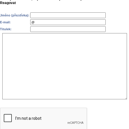
Reagovat
Jméno (přezdívka):
E-mail:
Titulek: