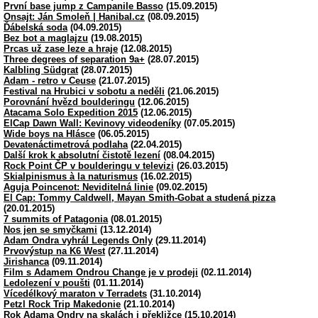
První base jump z Campanile Basso
(15.09.2015)
Onsajt: Ján Smoleň | Hanibal.cz
(08.09.2015)
Ďábelská soda
(04.09.2015)
Bez bot a maglajzu
(19.08.2015)
Prcas už zase leze a hraje
(12.08.2015)
Three degrees of separation 9a+
(28.07.2015)
Kalbling Südgrat
(28.07.2015)
Adam - retro v Ceuse
(21.07.2015)
Festival na Hrubici v sobotu a neděli
(21.06.2015)
Porovnání hvězd boulderingu
(12.06.2015)
Atacama Solo Expedition 2015
(12.06.2015)
ElCap Dawn Wall: Kevinovy videodeníky
(07.05.2015)
Wide boys na Hlásce
(06.05.2015)
Devatenáctimetrová podlaha
(22.04.2015)
Další krok k absolutní čistotě lezení
(08.04.2015)
Rock Point ČP v boulderingu v televizi
(26.03.2015)
Skialpinismus à la naturismus
(16.02.2015)
Aguja Poincenot: Neviditelná linie
(09.02.2015)
El Cap: Tommy Caldwell, Mayan Smith-Gobat a studená pizza
(20.01.2015)
7 summits of Patagonia
(08.01.2015)
Nos jen se smyčkami
(13.12.2014)
Adam Ondra vyhrál Legends Only
(29.11.2014)
Prvovýstup na K6 West
(27.11.2014)
Jirishanca
(09.11.2014)
Film s Adamem Ondrou Change je v prodeji
(02.11.2014)
Ledolezení v poušti
(01.11.2014)
Vícedélkový maraton v Terradets
(31.10.2014)
Petzl Rock Trip Makedonie
(21.10.2014)
Rok Adama Ondry na skalách i překližce
(15.10.2014)