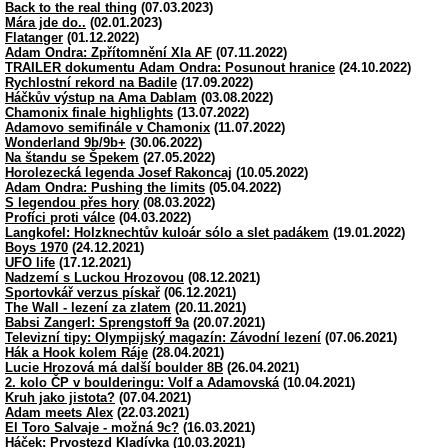
Back to the real thing
(07.03.2023)
Mára jde do..
(02.01.2023)
Flatanger
(01.12.2022)
Adam Ondra: Zpřítomnění XIa AF
(07.11.2022)
TRAILER dokumentu Adam Ondra: Posunout hranice
(24.10.2022)
Rychlostní rekord na Badile
(17.09.2022)
Háčkův výstup na Ama Dablam
(03.08.2022)
Chamonix finale highlights
(13.07.2022)
Adamovo semifinále v Chamonix
(11.07.2022)
Wonderland 9b/9b+
(30.06.2022)
Na štandu se Špekem
(27.05.2022)
Horolezecká legenda Josef Rakoncaj
(10.05.2022)
Adam Ondra: Pushing the limits
(05.04.2022)
S legendou přes hory
(08.03.2022)
Profíci proti válce
(04.03.2022)
Langkofel: Holzknechtův kuloár sólo a slet padákem
(19.01.2022)
Boys 1970
(24.12.2021)
UFO life
(17.12.2021)
Nadzemí s Luckou Hrozovou
(08.12.2021)
Sportovkář verzus pískař
(06.12.2021)
The Wall - lezení za zlatem
(20.11.2021)
Babsi Zangerl: Sprengstoff 9a
(20.07.2021)
Televizní tipy: Olympijský magazín: Závodní lezení
(07.06.2021)
Hák a Hook kolem Ráje
(28.04.2021)
Lucie Hrozová má další boulder 8B
(26.04.2021)
2. kolo ČP v boulderingu: Volf a Adamovská
(10.04.2021)
Kruh jako jistota?
(07.04.2021)
Adam meets Alex
(22.03.2021)
El Toro Salvaje - možná 9c?
(16.03.2021)
Háček: Prvostezd Kladívka
(10.03.2021)