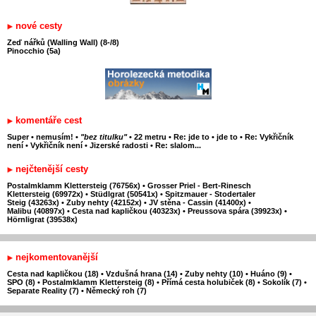
nové cesty
Zeď nářků (Walling Wall) (8-/8)
Pinocchio (5a)
komentáře cest
Super
•
nemusím!
•
"bez titulku"
•
22 metru
•
Re: jde to
•
jde to
•
Re: Vykřičník
není
•
Vykřičník není
•
Jizerské radosti
•
Re: slalom...
nejčtenější cesty
Postalmklamm Klettersteig (76756x)
•
Grosser Priel - Bert-Rinesch
Klettersteig (69972x)
•
Stüdlgrat (50541x)
•
Spitzmauer - Stodertaler
Steig (43263x)
•
Zuby nehty (42152x)
•
JV stěna - Cassin (41400x)
•
Malibu (40897x)
•
Cesta nad kapličkou (40323x)
•
Preussova spára (39923x)
•
Hörnligrat (39538x)
nejkomentovanější
Cesta nad kapličkou (18)
•
Vzdušná hrana (14)
•
Zuby nehty (10)
•
Huáno (9)
•
SPO (8)
•
Postalmklamm Klettersteig (8)
•
Přímá cesta holubiček (8)
•
Sokolík (7)
•
Separate Reality (7)
•
Německý roh (7)