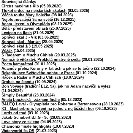
Související články:
Circus maximus XIb
(05.08.2026)
Tlukot srdce na nejstarších skalách
(03.05.2026)
Věčná touha Máry Holečka
(08.04.2026)
Nejplotnovatější 9a na světě
(16.12.2025)
Adam, lezení a Olympiáda
(08.10.2025)
Bělá - představení oblasti
(25.07.2025)
Lexicon na flash
(21.06.2025)
Správci skal 3 - Vlk
(03.06.2025)
Správci skal - Marťan
(28.05.2025)
Správci skal 1/3
(19.05.2025)
Věžák
(15.04.2025)
S Radarem o Muchu Chhish
(20.03.2025)
Nemožné vítězství: Prokletá mistryně světa
(20.01.2025)
Pocta kamarátovi
(01.01.2025)
Adamův přelez Korony v Tatrách a jak se to točilo
(22.10.2024)
Rekapitulace Světového poháru v Praze
(01.10.2024)
Háček a Radar o Muchu Chhisch
(18.07.2024)
Drobek na štandu
(10.05.2024)
Bon Voyage (tradiční E12, 9a), jak ho Adam nacvičil a vylezl
(11.04.2024)
Simply Beautiful
(23.03.2024)
Aneta Loužecká - záznam finále
(05.12.2023)
B&LEQ Laval - Olympiáda pro Roberse a Bertoneovou
(28.10.2023)
K1 - Masherbrum, lezení na jednu z nejtěžších hor
(06.10.2023)
Lords od trad
(03.10.2023)
Jakob Schubert B.I.G - 9c
(28.09.2023)
Love story ze sklepa
(04.09.2023)
Chamonix finale highlights
(10.07.2023)
Waterworld 9a OS
(21.03.2023)