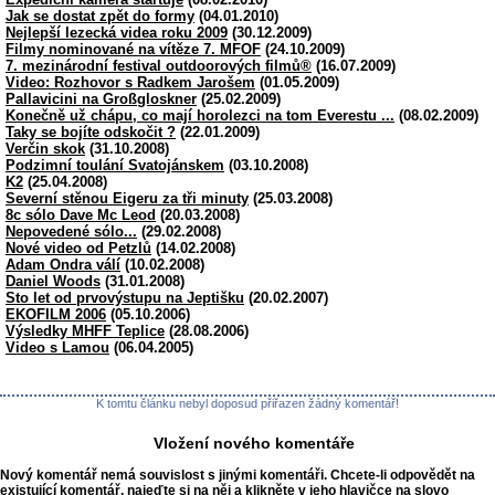
Jak se dostat zpět do formy
(04.01.2010)
Nejlepší lezecká videa roku 2009
(30.12.2009)
Filmy nominované na vítěze 7. MFOF
(24.10.2009)
7. mezinárodní festival outdoorových filmů®
(16.07.2009)
Video: Rozhovor s Radkem Jarošem
(01.05.2009)
Pallavicini na Großgloskner
(25.02.2009)
Konečně už chápu, co mají horolezci na tom Everestu ...
(08.02.2009)
Taky se bojíte odskočit ?
(22.01.2009)
Verčin skok
(31.10.2008)
Podzimní toulání Svatojánskem
(03.10.2008)
K2
(25.04.2008)
Severní stěnou Eigeru za tři minuty
(25.03.2008)
8c sólo Dave Mc Leod
(20.03.2008)
Nepovedené sólo...
(29.02.2008)
Nové video od Petzlů
(14.02.2008)
Adam Ondra válí
(10.02.2008)
Daniel Woods
(31.01.2008)
Sto let od prvovýstupu na Jeptišku
(20.02.2007)
EKOFILM 2006
(05.10.2006)
Výsledky MHFF Teplice
(28.08.2006)
Video s Lamou
(06.04.2005)
K tomtu článku nebyl doposud přiřazen žádný komentář!
Vložení nového komentáře
Nový komentář nemá souvislost s jinými komentáři. Chcete-li odpovědět na
existující komentář, najeďte si na něj a klikněte v jeho hlavičce na slovo