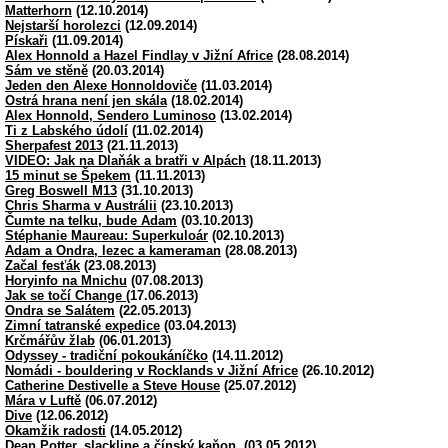
Matterhorn
(12.10.2014)
Nejstarší horolezci
(12.09.2014)
Pískaři
(11.09.2014)
Alex Honnold a Hazel Findlay v Jižní Africe
(28.08.2014)
Sám ve stěně
(20.03.2014)
Jeden den Alexe Honnoldoviče
(11.03.2014)
Ostrá hrana není jen skála
(18.02.2014)
Alex Honnold, Sendero Luminoso
(13.02.2014)
Ti z Labského údolí
(11.02.2014)
Sherpafest 2013
(21.11.2013)
VIDEO: Jak na Dlaňák a bratři v Alpách
(18.11.2013)
15 minut se Špekem
(11.11.2013)
Greg Boswell M13
(31.10.2013)
Chris Sharma v Austrálii
(23.10.2013)
Čumte na telku, bude Adam
(03.10.2013)
Stéphanie Maureau: Superkuloár
(02.10.2013)
Adam a Ondra, lezec a kameraman
(28.08.2013)
Začal fesťák
(23.08.2013)
Horyinfo na Mnichu
(07.08.2013)
Jak se točí Change
(17.06.2013)
Ondra se Salátem
(22.05.2013)
Zimní tatranské expedice
(03.04.2013)
Krčmářův žlab
(06.01.2013)
Odyssey - tradiční pokoukáníčko
(14.11.2012)
Nomádi - bouldering v Rocklands v Jižní Africe
(26.10.2012)
Catherine Destivelle a Steve House
(25.07.2012)
Mára v Luftě
(06.07.2012)
Dive
(12.06.2012)
Okamžik radosti
(14.05.2012)
Dean Potter, slackline a čínský kaňon.
(03.05.2012)