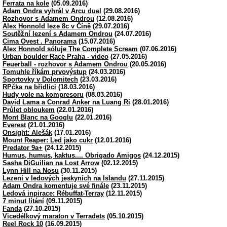
Ferrata na kole
(05.09.2016)
Adam Ondra vyhrál v Arcu duel
(29.08.2016)
Rozhovor s Adamem Ondrou
(12.08.2016)
Alex Honnold leze 8c v Číně
(29.07.2016)
Soutěžní lezení s Adamem Ondrou
(24.07.2016)
Cima Ovest . Panorama
(15.07.2016)
Alex Honnold sóluje The Complete Scream
(07.06.2016)
Urban boulder Race Praha - video
(27.05.2016)
Feuerball - rozhovor s Adamem Ondrou
(20.05.2016)
Tomuhle říkám prvovýstup
(24.03.2016)
Sportovky v Dolomitech
(23.03.2016)
RPčka na břidlici
(18.03.2016)
Hudy vole na kompresoru
(08.03.2016)
David Lama a Conrad Anker na Luang Ri
(28.01.2016)
Průlet obloukem
(22.01.2016)
Mont Blanc na Googlu
(22.01.2016)
Everest
(21.01.2016)
Onsight: Alešák
(17.01.2016)
Mount Reaper: Led jako cukr
(12.01.2016)
Predator 9a+
(24.12.2015)
Humus, humus, kaktus.... Obrigado Amigos
(24.12.2015)
Sasha DiGuilian na Lost Arrow
(02.12.2015)
Lynn Hill na Nosu
(30.11.2015)
Lezení v ledových jeskyních na Islandu
(27.11.2015)
Adam Ondra komentuje své finále
(23.11.2015)
Ledová inpirace: Rébuffat-Terray
(12.11.2015)
7 minut lítání
(09.11.2015)
Fanda
(27.10.2015)
Vicedélkový maraton v Terradets
(05.10.2015)
Reel Rock 10
(16.09.2015)