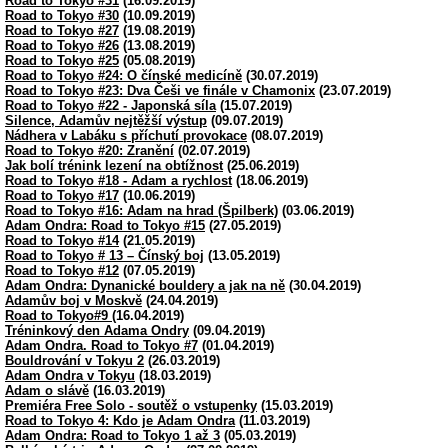
Road to Tokyo #31
(16.09.2019)
Road to Tokyo #30
(10.09.2019)
Road to Tokyo #27
(19.08.2019)
Road to Tokyo #26
(13.08.2019)
Road to Tokyo #25
(05.08.2019)
Road to Tokyo #24: O čínské medicíně
(30.07.2019)
Road to Tokyo #23: Dva Češi ve finále v Chamonix
(23.07.2019)
Road to Tokyo #22 - Japonská síla
(15.07.2019)
Silence, Adamův nejtěžší výstup
(09.07.2019)
Nádhera v Labáku s příchutí provokace
(08.07.2019)
Road to Tokyo #20: Zranění
(02.07.2019)
Jak bolí trénink lezení na obtížnost
(25.06.2019)
Road to Tokyo #18 - Adam a rychlost
(18.06.2019)
Road to Tokyo #17
(10.06.2019)
Road to Tokyo #16: Adam na hrad (Špilberk)
(03.06.2019)
Adam Ondra: Road to Tokyo #15
(27.05.2019)
Road to Tokyo #14
(21.05.2019)
Road to Tokyo # 13 – Čínský boj
(13.05.2019)
Road to Tokyo #12
(07.05.2019)
Adam Ondra: Dynanické bouldery a jak na ně
(30.04.2019)
Adamův boj v Moskvě
(24.04.2019)
Road to Tokyo#9
(16.04.2019)
Tréninkový den Adama Ondry
(09.04.2019)
Adam Ondra. Road to Tokyo #7
(01.04.2019)
Bouldrování v Tokyu 2
(26.03.2019)
Adam Ondra v Tokyu
(18.03.2019)
Adam o slávě
(16.03.2019)
Premiéra Free Solo - soutěž o vstupenky
(15.03.2019)
Road to Tokyo 4: Kdo je Adam Ondra
(11.03.2019)
Adam Ondra: Road to Tokyo 1 až 3
(05.03.2019)