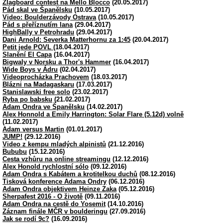
Zlagboard contest na Mello Blocco
(20.05.2017)
Pád skal ve Španělsku
(10.05.2017)
Video: Boulderzávody Ostrava
(10.05.2017)
Pád s přeříznutím lana
(29.04.2017)
HighBally v Petrohradu
(29.04.2017)
Dani Arnold: Severka Matterhornu za 1:45
(20.04.2017)
Petit jede POVL
(18.04.2017)
Slanění El Capa
(16.04.2017)
Bigwaly v Norsku a Thor's Hammer
(16.04.2017)
Wide Boys v Ádru
(02.04.2017)
Videoprocházka Prachovem
(18.03.2017)
Blázni na Madagaskaru
(17.03.2017)
Stanislawski free solo
(23.02.2017)
Ryba po babsku
(21.02.2017)
Adam Ondra ve Španělsku
(14.02.2017)
Alex Honnold a Emily Harrington: Solar Flare (5.12d) volně
(11.02.2017)
Adam versus Martin
(01.01.2017)
JUMP!
(29.12.2016)
Video z kempu mladých alpinistů
(21.12.2016)
Bububu
(15.12.2016)
Cesta vzhůru na online streamingu
(12.12.2016)
Alex Honold rychlostní sólo
(09.12.2016)
Adam Ondra s Kabátem a krotitelkou duchů
(08.12.2016)
Tisková konference Adama Ondry
(06.12.2016)
Adam Ondra objektivem Heinze Zaka
(05.12.2016)
Sherpafest 2016 - O životě
(09.11.2016)
Adam Ondra na cestě do Yosemit
(14.10.2016)
Záznam finále MČR v boulderingu
(27.09.2016)
Jak se rodí 9c?
(16.09.2016)