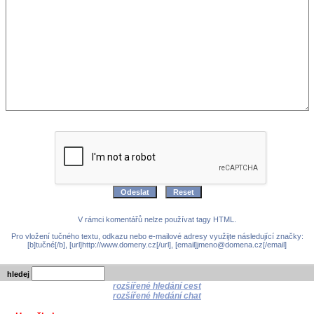
V rámci komentářů nelze používat tagy HTML.
Pro vložení tučného textu, odkazu nebo e-mailové adresy využijte následující značky:
[b]tučné[/b], [url]http://www.domeny.cz[/url], [email]jmeno@domena.cz[/email]
hledej
rozšířené hledání cest
rozšířené hledání chat