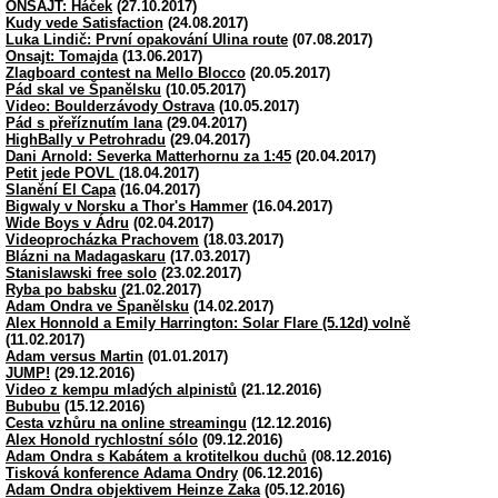
ONSAJT: Háček
(27.10.2017)
Kudy vede Satisfaction
(24.08.2017)
Luka Lindič: První opakování Ulina route
(07.08.2017)
Onsajt: Tomajda
(13.06.2017)
Zlagboard contest na Mello Blocco
(20.05.2017)
Pád skal ve Španělsku
(10.05.2017)
Video: Boulderzávody Ostrava
(10.05.2017)
Pád s přeříznutím lana
(29.04.2017)
HighBally v Petrohradu
(29.04.2017)
Dani Arnold: Severka Matterhornu za 1:45
(20.04.2017)
Petit jede POVL
(18.04.2017)
Slanění El Capa
(16.04.2017)
Bigwaly v Norsku a Thor's Hammer
(16.04.2017)
Wide Boys v Ádru
(02.04.2017)
Videoprocházka Prachovem
(18.03.2017)
Blázni na Madagaskaru
(17.03.2017)
Stanislawski free solo
(23.02.2017)
Ryba po babsku
(21.02.2017)
Adam Ondra ve Španělsku
(14.02.2017)
Alex Honnold a Emily Harrington: Solar Flare (5.12d) volně
(11.02.2017)
Adam versus Martin
(01.01.2017)
JUMP!
(29.12.2016)
Video z kempu mladých alpinistů
(21.12.2016)
Bububu
(15.12.2016)
Cesta vzhůru na online streamingu
(12.12.2016)
Alex Honold rychlostní sólo
(09.12.2016)
Adam Ondra s Kabátem a krotitelkou duchů
(08.12.2016)
Tisková konference Adama Ondry
(06.12.2016)
Adam Ondra objektivem Heinze Zaka
(05.12.2016)