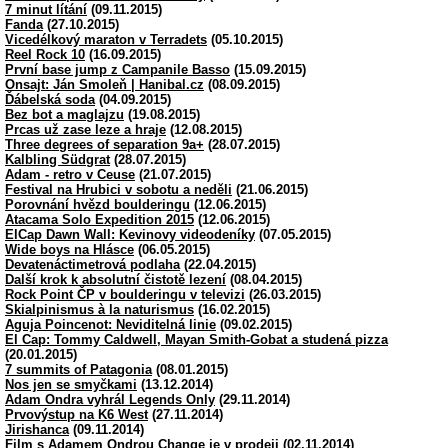
7 minut lítání
(09.11.2015)
Fanda
(27.10.2015)
Vicedélkový maraton v Terradets
(05.10.2015)
Reel Rock 10
(16.09.2015)
První base jump z Campanile Basso
(15.09.2015)
Onsajt: Ján Smoleň | Hanibal.cz
(08.09.2015)
Ďábelská soda
(04.09.2015)
Bez bot a maglajzu
(19.08.2015)
Prcas už zase leze a hraje
(12.08.2015)
Three degrees of separation 9a+
(28.07.2015)
Kalbling Südgrat
(28.07.2015)
Adam - retro v Ceuse
(21.07.2015)
Festival na Hrubici v sobotu a neděli
(21.06.2015)
Porovnání hvězd boulderingu
(12.06.2015)
Atacama Solo Expedition 2015
(12.06.2015)
ElCap Dawn Wall: Kevinovy videodeníky
(07.05.2015)
Wide boys na Hlásce
(06.05.2015)
Devatenáctimetrová podlaha
(22.04.2015)
Další krok k absolutní čistotě lezení
(08.04.2015)
Rock Point ČP v boulderingu v televizi
(26.03.2015)
Skialpinismus à la naturismus
(16.02.2015)
Aguja Poincenot: Neviditelná linie
(09.02.2015)
El Cap: Tommy Caldwell, Mayan Smith-Gobat a studená pizza
(20.01.2015)
7 summits of Patagonia
(08.01.2015)
Nos jen se smyčkami
(13.12.2014)
Adam Ondra vyhrál Legends Only
(29.11.2014)
Prvovýstup na K6 West
(27.11.2014)
Jirishanca
(09.11.2014)
Film s Adamem Ondrou Change je v prodeji
(02.11.2014)