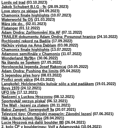
Lords od trad
(03.10.2023)
Jakob Schubert B.I.G - 9c
(28.09.2023)
Love story ze sklepa
(04.09.2023)
Chamonix finale highlights
(10.07.2023)
Waterworld 9a OS
(21.03.2023)
Mára jde do..
(02.01.2023)
Flatanger
(01.12.2022)
Adam Ondra: Zpřítomnění XIa AF
(07.11.2022)
TRAILER dokumentu Adam Ondra: Posunout hranice
(24.10.2022)
Rychlostní rekord na Badile
(17.09.2022)
Háčkův výstup na Ama Dablam
(03.08.2022)
Chamonix finale highlights
(13.07.2022)
Adamovo semifinále v Chamonix
(11.07.2022)
Wonderland 9b/9b+
(30.06.2022)
Na štandu se Špekem
(27.05.2022)
Horolezecká legenda Josef Rakoncaj
(10.05.2022)
Adam Ondra: Pushing the limits
(05.04.2022)
S legendou přes hory
(08.03.2022)
Profíci proti válce
(04.03.2022)
Langkofel: Holzknechtův kuloár sólo a slet padákem
(19.01.2022)
Boys 1970
(24.12.2021)
UFO life
(17.12.2021)
Nadzemí s Luckou Hrozovou
(08.12.2021)
Sportovkář verzus pískař
(06.12.2021)
The Wall - lezení za zlatem
(20.11.2021)
Babsi Zangerl: Sprengstoff 9a
(20.07.2021)
Televizní tipy: Olympijský magazín: Závodní lezení
(07.06.2021)
Hák a Hook kolem Ráje
(28.04.2021)
Lucie Hrozová má další boulder 8B
(26.04.2021)
2. kolo ČP v boulderingu: Volf a Adamovská
(10.04.2021)