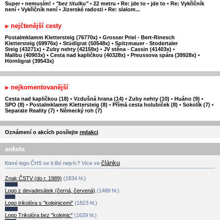
Super
•
nemusím!
•
"bez titulku"
•
22 metru
•
Re: jde to
•
jde to
•
Re: Vykřičník
není
•
Vykřičník není
•
Jizerské radosti
•
Re: slalom...
nejčtenější cesty
Postalmklamm Klettersteig (76770x)
•
Grosser Priel - Bert-Rinesch
Klettersteig (69976x)
•
Stüdlgrat (50548x)
•
Spitzmauer - Stodertaler
Steig (43271x)
•
Zuby nehty (42159x)
•
JV stěna - Cassin (41403x)
•
Malibu (40903x)
•
Cesta nad kapličkou (40328x)
•
Preussova spára (39928x)
•
Hörnligrat (39543x)
nejkomentovanější
Cesta nad kapličkou (18)
•
Vzdušná hrana (14)
•
Zuby nehty (10)
•
Huáno (9)
•
SPO (8)
•
Postalmklamm Klettersteig (8)
•
Přímá cesta holubiček (8)
•
Sokolík (7)
•
Separate Reality (7)
•
Německý roh (7)
Oznámení o akcích posílejte
redakci
anketa
článku
Které logo ČHS se ti líbí nejvíc? Více ve
Znak ČSTV (do r. 1989)
(1834 hl.)
Logo z devadesátek (černá, červená)
(1489 hl.)
Logo trikolóra s "kolejnicemi"
(1823 hl.)
Logo Trikolóra bez "kolejnic"
(1629 hl.)