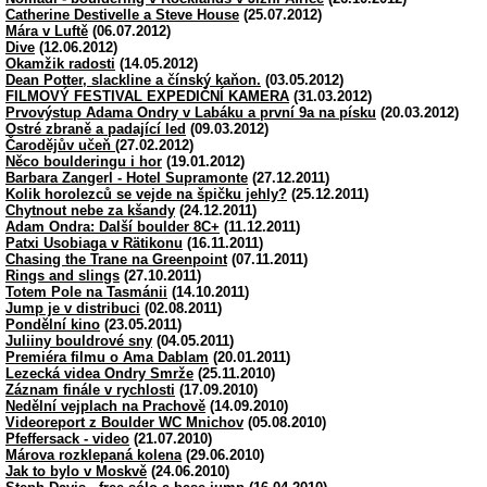
Catherine Destivelle a Steve House
(25.07.2012)
Mára v Luftě
(06.07.2012)
Dive
(12.06.2012)
Okamžik radosti
(14.05.2012)
Dean Potter, slackline a čínský kaňon.
(03.05.2012)
FILMOVÝ FESTIVAL EXPEDIČNÍ KAMERA
(31.03.2012)
Prvovýstup Adama Ondry v Labáku a první 9a na písku
(20.03.2012)
Ostré zbraně a padající led
(09.03.2012)
Čarodějův učeň
(27.02.2012)
Něco boulderingu i hor
(19.01.2012)
Barbara Zangerl - Hotel Supramonte
(27.12.2011)
Kolik horolezců se vejde na špičku jehly?
(25.12.2011)
Chytnout nebe za kšandy
(24.12.2011)
Adam Ondra: Další boulder 8C+
(11.12.2011)
Patxi Usobiaga v Rätikonu
(16.11.2011)
Chasing the Trane na Greenpoint
(07.11.2011)
Rings and slings
(27.10.2011)
Totem Pole na Tasmánii
(14.10.2011)
Jump je v distribuci
(02.08.2011)
Pondělní kino
(23.05.2011)
Juliiny bouldrové sny
(04.05.2011)
Premiéra filmu o Ama Dablam
(20.01.2011)
Lezecká videa Ondry Smrže
(25.11.2010)
Záznam finále v rychlosti
(17.09.2010)
Nedělní vejplach na Prachově
(14.09.2010)
Videoreport z Boulder WC Mnichov
(05.08.2010)
Pfeffersack - video
(21.07.2010)
Márova rozklepaná kolena
(29.06.2010)
Jak to bylo v Moskvě
(24.06.2010)