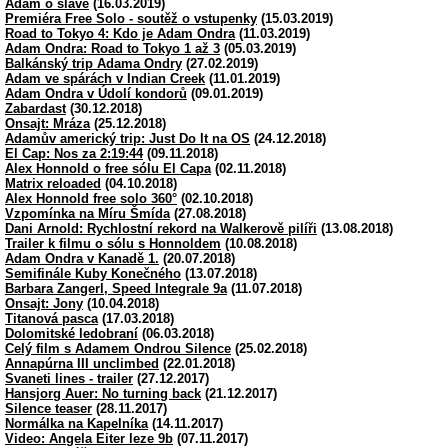
Adam o slávě
(16.03.2019)
Premiéra Free Solo - soutěž o vstupenky
(15.03.2019)
Road to Tokyo 4: Kdo je Adam Ondra
(11.03.2019)
Adam Ondra: Road to Tokyo 1 až 3
(05.03.2019)
Balkánský trip Adama Ondry
(27.02.2019)
Adam ve spárách v Indian Creek
(11.01.2019)
Adam Ondra v Údolí kondorů
(09.01.2019)
Zabardast
(30.12.2018)
Onsajt: Mráza
(25.12.2018)
Adamův americký trip: Just Do It na OS
(24.12.2018)
El Cap: Nos za 2:19:44
(09.11.2018)
Alex Honnold o free sólu El Capa
(02.11.2018)
Matrix reloaded
(04.10.2018)
Alex Honnold free solo 360°
(02.10.2018)
Vzpomínka na Míru Šmída
(27.08.2018)
Dani Arnold: Rychlostní rekord na Walkerově pilíři
(13.08.2018)
Trailer k filmu o sólu s Honnoldem
(10.08.2018)
Adam Ondra v Kanadě 1.
(20.07.2018)
Semifinále Kuby Konečného
(13.07.2018)
Barbara Zangerl, Speed Integrale 9a
(11.07.2018)
Onsajt: Jony
(10.04.2018)
Titanová pasca
(17.03.2018)
Dolomitské ledobraní
(06.03.2018)
Celý film s Adamem Ondrou Silence
(25.02.2018)
Annapúrna III unclimbed
(22.01.2018)
Svaneti lines - trailer
(27.12.2017)
Hansjorg Auer: No turning back
(21.12.2017)
Silence teaser
(28.11.2017)
Normálka na Kapelníka
(14.11.2017)
Video: Angela Eiter leze 9b
(07.11.2017)