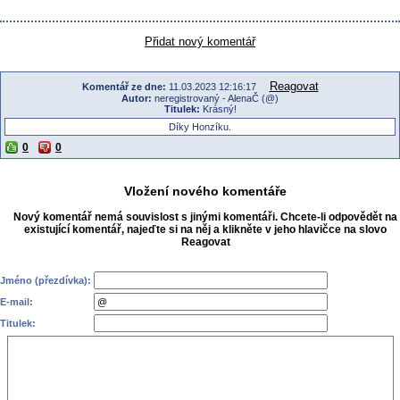
Přidat nový komentář
Reagovat
Komentář ze dne:
11.03.2023 12:16:17
Autor:
neregistrovaný - AlenaČ (@)
Titulek:
Krásný!
Díky Honzíku.
0
0
Vložení nového komentáře
Nový komentář nemá souvislost s jinými komentáři. Chcete-li odpovědět na
existující komentář, najeďte si na něj a klikněte v jeho hlavičce na slovo
Reagovat
Jméno (přezdívka):
E-mail:
Titulek: