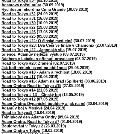
Road to Tokyo #34
(09.10.2019)
Adamova noční můra
(30.09.2019)
Rychlostní rekord na Cima Grande
(30.09.2019)
Road to Tokyo #32
(24.09.2019)
Road to Tokyo #31
(16.09.2019)
Road to Tokyo #30
(10.09.2019)
Road to Tokyo #27
(19.08.2019)
Road to Tokyo #26
(13.08.2019)
Road to Tokyo #25
(05.08.2019)
Road to Tokyo #24: O čínské medicíně
(30.07.2019)
Road to Tokyo #23: Dva Češi ve finále v Chamonix
(23.07.2019)
Road to Tokyo #22 - Japonská síla
(15.07.2019)
Silence, Adamův nejtěžší výstup
(09.07.2019)
Nádhera v Labáku s příchutí provokace
(08.07.2019)
Road to Tokyo #20: Zranění
(02.07.2019)
Jak bolí trénink lezení na obtížnost
(25.06.2019)
Road to Tokyo #18 - Adam a rychlost
(18.06.2019)
Road to Tokyo #17
(10.06.2019)
Road to Tokyo #16: Adam na hrad (Špilberk)
(03.06.2019)
Adam Ondra: Road to Tokyo #15
(27.05.2019)
Road to Tokyo #14
(21.05.2019)
Road to Tokyo # 13 – Čínský boj
(13.05.2019)
Road to Tokyo #12
(07.05.2019)
Adam Ondra: Dynanické bouldery a jak na ně
(30.04.2019)
Adamův boj v Moskvě
(24.04.2019)
Road to Tokyo#9
(16.04.2019)
Tréninkový den Adama Ondry
(09.04.2019)
Adam Ondra. Road to Tokyo #7
(01.04.2019)
Bouldrování v Tokyu 2
(26.03.2019)
Adam Ondra v Tokyu
(18.03.2019)