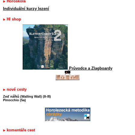
Horoškola
Individuální kurzy lezení
HI shop
Průvodce a Zlagboardy
nové cesty
Zeď nářků (Walling Wall) (8-/8)
Pinocchio (5a)
komentáře cest