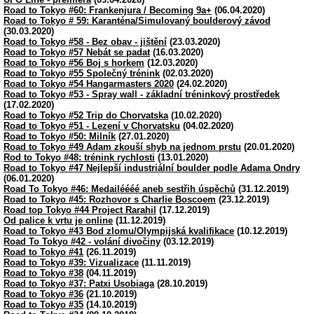
Road to Tokyo #60: Frankenjura / Becoming 9a+
(06.04.2020)
Road to Tokyo # 59: Karanténa/Simulovaný boulderový závod
(30.03.2020)
Road to Tokyo #58 - Bez obav - jištění
(23.03.2020)
Road to Tokyo #57 Nebát se padat
(16.03.2020)
Road to Tokyo #56 Boj s horkem
(12.03.2020)
Road to Tokyo #55 Společný trénink
(02.03.2020)
Road to Tokyo #54 Hangarmasters 2020
(24.02.2020)
Road to Tokyo #53 - Spray wall - základní tréninkový prostředek
(17.02.2020)
Road to Tokyo #52 Trip do Chorvatska
(10.02.2020)
Road to Tokyo #51 - Lezení v Chorvatsku
(04.02.2020)
Road to Tokyo #50: Milník
(27.01.2020)
Road to Tokyo #49 Adam zkouší shyb na jednom prstu
(20.01.2020)
Rod to Tokyo #48: trénink rychlosti
(13.01.2020)
Road to Tokyo #47 Nejlepší industriální boulder podle Adama Ondry
(06.01.2020)
Road To Tokyo #46: Medailéééé aneb sestřih úspěchů
(31.12.2019)
Road to Tokyo #45: Rozhovor s Charlie Boscoem
(23.12.2019)
Road top Tokyo #44 Project Rarahil
(17.12.2019)
Od palice k vrtu je online
(11.12.2019)
Road to Tokyo #43 Bod zlomu/Olympijská kvalifikace
(10.12.2019)
Road To Tokyo #42 - volání divočiny
(03.12.2019)
Road to Tokyo #41
(26.11.2019)
Road to Tokyo #39: Vizualizace
(11.11.2019)
Road to Tokyo #38
(04.11.2019)
Road to Tokyo #37: Patxi Usobiaga
(28.10.2019)
Road to Tokyo #36
(21.10.2019)
Road to Tokyo #35
(14.10.2019)