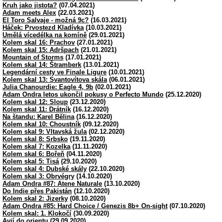
Kruh jako jistota?
(07.04.2021)
Adam meets Alex
(22.03.2021)
El Toro Salvaje - možná 9c?
(16.03.2021)
Háček: Prvostezd Kladívka
(10.03.2021)
Umělá vícedélka na komíně
(29.01.2021)
Kolem skal 16: Prachov
(27.01.2021)
Kolem skal 15: Adršpach
(21.01.2021)
Mountain of Storms
(17.01.2021)
Kolem skal 14: Štramberk
(13.01.2021)
Legendární cesty ve Finale Ligure
(10.01.2021)
Kolem skal 13: Svantovítova skála
(06.01.2021)
Julia Chanourdie: Eagle 4, 9b
(02.01.2021)
Adam Ondra letos ukončil pokusy o Perfecto Mundo
(25.12.2020)
Kolem skal 12: Sloup
(23.12.2020)
Kolem skal 11: Drátník
(16.12.2020)
Na štandu: Karel Bělina
(16.12.2020)
Kolem skal 10: Choustník
(09.12.2020)
Kolem skal 9: Vltavská žula
(02.12.2020)
Kolem skal 8: Srbsko
(19.11.2020)
Kolem skal 7: Kozelka
(11.11.2020)
Kolem skal 6: Bořeň
(04.11.2020)
Kolem skal 5: Tisá
(29.10.2020)
Kolem skal 4: Dubské skály
(22.10.2020)
Kolem skal 3: Obrvégry
(14.10.2020)
Adam Ondra #87: Atene Naturale
(13.10.2020)
Do Indie přes Pakistán
(12.10.2020)
Kolem skal 2: Jizerky
(08.10.2020)
Adam Ondra #85: Hard Choice / Genezis 8b+ On-sight
(07.10.2020)
Kolem skal: 1. Klokočí
(30.09.2020)
Avií do orientu
(29.09.2020)