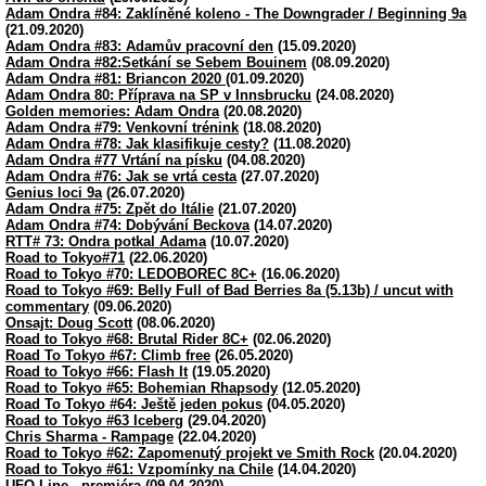
Adam Ondra #84: Zaklíněné koleno - The Downgrader / Beginning 9a
(21.09.2020)
Adam Ondra #83: Adamův pracovní den
(15.09.2020)
Adam Ondra #82:Setkání se Sebem Bouinem
(08.09.2020)
Adam Ondra #81: Briancon 2020
(01.09.2020)
Adam Ondra 80: Příprava na SP v Innsbrucku
(24.08.2020)
Golden memories: Adam Ondra
(20.08.2020)
Adam Ondra #79: Venkovní trénink
(18.08.2020)
Adam Ondra #78: Jak klasifikuje cesty?
(11.08.2020)
Adam Ondra #77 Vrtání na písku
(04.08.2020)
Adam Ondra #76: Jak se vrtá cesta
(27.07.2020)
Genius loci 9a
(26.07.2020)
Adam Ondra #75: Zpět do Itálie
(21.07.2020)
Adam Ondra #74: Dobývání Beckova
(14.07.2020)
RTT# 73: Ondra potkal Adama
(10.07.2020)
Road to Tokyo#71
(22.06.2020)
Road to Tokyo #70: LEDOBOREC 8C+
(16.06.2020)
Road to Tokyo #69: Belly Full of Bad Berries 8a (5.13b) / uncut with
commentary
(09.06.2020)
Onsajt: Doug Scott
(08.06.2020)
Road to Tokyo #68: Brutal Rider 8C+
(02.06.2020)
Road To Tokyo #67: Climb free
(26.05.2020)
Road to Tokyo #66: Flash It
(19.05.2020)
Road to Tokyo #65: Bohemian Rhapsody
(12.05.2020)
Road To Tokyo #64: Ještě jeden pokus
(04.05.2020)
Road to Tokyo #63 Iceberg
(29.04.2020)
Chris Sharma - Rampage
(22.04.2020)
Road to Tokyo #62: Zapomenutý projekt ve Smith Rock
(20.04.2020)
Road to Tokyo #61: Vzpomínky na Chile
(14.04.2020)
UFO Line - premiéra
(09.04.2020)