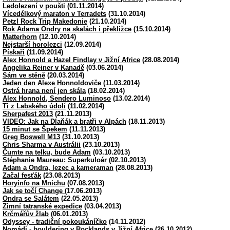
Ledolezení v poušti
(01.11.2014)
Vícedélkový maraton v Terradets
(31.10.2014)
Petzl Rock Trip Makedonie
(21.10.2014)
Rok Adama Ondry na skalách i překližce
(15.10.2014)
Matterhorn
(12.10.2014)
Nejstarší horolezci
(12.09.2014)
Pískaři
(11.09.2014)
Alex Honnold a Hazel Findlay v Jižní Africe
(28.08.2014)
Angelika Reiner v Kanadě
(03.06.2014)
Sám ve stěně
(20.03.2014)
Jeden den Alexe Honnoldoviče
(11.03.2014)
Ostrá hrana není jen skála
(18.02.2014)
Alex Honnold, Sendero Luminoso
(13.02.2014)
Ti z Labského údolí
(11.02.2014)
Sherpafest 2013
(21.11.2013)
VIDEO: Jak na Dlaňák a bratři v Alpách
(18.11.2013)
15 minut se Špekem
(11.11.2013)
Greg Boswell M13
(31.10.2013)
Chris Sharma v Austrálii
(23.10.2013)
Čumte na telku, bude Adam
(03.10.2013)
Stéphanie Maureau: Superkuloár
(02.10.2013)
Adam a Ondra, lezec a kameraman
(28.08.2013)
Začal fesťák
(23.08.2013)
Horyinfo na Mnichu
(07.08.2013)
Jak se točí Change
(17.06.2013)
Ondra se Salátem
(22.05.2013)
Zimní tatranské expedice
(03.04.2013)
Krčmářův žlab
(06.01.2013)
Odyssey - tradiční pokoukáníčko
(14.11.2012)
Nomádi - bouldering v Rocklands v Jižní Africe
(26.10.2012)