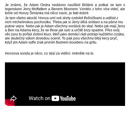
Je známo, že Adam Ondra nedávno navštívil Británii a potkal se tam s
legendami Jerry Moffattem a Benem Moonem. Vzniklo z toho více videí, ale
tohle od Honzy Šimánka má něco navíc, je fakt dobré.
Je tam všeho akorát. Honza umí své dorty ozdobit třešničkami a udělat z
nich michelinskou pochoutku. Třeba jak si Jerry dělá snídani a na pánvi mu
pukne vejce. Nebo jak je Adam všechny svolává do skal. Nebo jak mají Jerry
a Ben na Adama kecy, že se třese jak sulc a určitě brzy spadne. Přes svůj
věc jsou to pořád zlobiví kluci, kteří jako domácí rádi potrápí každého cizáka,
ale skutečný výkon dovedou ocenit. To pak jsou všechny blbý kecy pryč,
když jim Adam vytře zrak prvním flashem boulderu na gritu.
Honzova sonda je něco, co stojí za vidění. mrkněte na to.