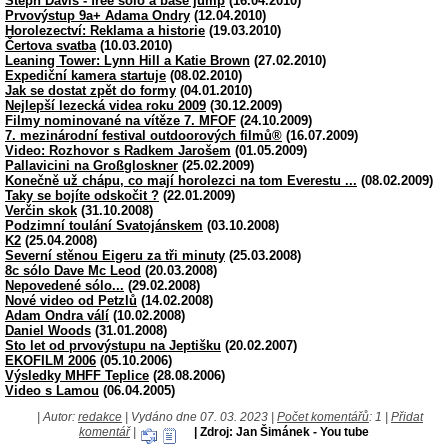
Steph Davis - free sólo a base jump
(16.04.2010)
Prvovýstup 9a+ Adama Ondry
(12.04.2010)
Horolezectví: Reklama a historie
(19.03.2010)
Čertova svatba
(10.03.2010)
Leaning Tower: Lynn Hill a Katie Brown
(27.02.2010)
Expediční kamera startuje
(08.02.2010)
Jak se dostat zpět do formy
(04.01.2010)
Nejlepší lezecká videa roku 2009
(30.12.2009)
Filmy nominované na vítěze 7. MFOF
(24.10.2009)
7. mezinárodní festival outdoorových filmů®
(16.07.2009)
Video: Rozhovor s Radkem Jarošem
(01.05.2009)
Pallavicini na Großgloskner
(25.02.2009)
Konečně už chápu, co mají horolezci na tom Everestu ...
(08.02.2009)
Taky se bojíte odskočit ?
(22.01.2009)
Verčin skok
(31.10.2008)
Podzimní toulání Svatojánskem
(03.10.2008)
K2
(25.04.2008)
Severní stěnou Eigeru za tři minuty
(25.03.2008)
8c sólo Dave Mc Leod
(20.03.2008)
Nepovedené sólo...
(29.02.2008)
Nové video od Petzlů
(14.02.2008)
Adam Ondra válí
(10.02.2008)
Daniel Woods
(31.01.2008)
Sto let od prvovýstupu na Jeptišku
(20.02.2007)
EKOFILM 2006
(05.10.2006)
Výsledky MHFF Teplice
(28.08.2006)
Video s Lamou
(06.04.2005)
| Autor:
redakce
| Vydáno dne 07. 03. 2023 |
Počet komentářů
: 1 |
Přidat
komentář
|
| Zdroj: Jan Šimánek - You tube