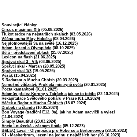
Související články:
Circus maximus XIb
(05.08.2026)
Tlukot srdce na nejstarších skalách
(03.05.2026)
Věčná touha Máry Holečka
(08.04.2026)
Nejplotnovatější 9a na světě
(16.12.2025)
Adam, lezení a Olympiáda
(08.10.2025)
Bělá - představení oblasti
(25.07.2025)
Lexicon na flash
(21.06.2025)
Správci skal 3 - Vlk
(03.06.2025)
Správci skal - Marťan
(28.05.2025)
Správci skal 1/3
(19.05.2025)
Věžák
(15.04.2025)
S Radarem o Muchu Chhish
(20.03.2025)
Nemožné vítězství: Prokletá mistryně světa
(20.01.2025)
Pocta kamarátovi
(01.01.2025)
Adamův přelez Korony v Tatrách a jak se to točilo
(22.10.2024)
Rekapitulace Světového poháru v Praze
(01.10.2024)
Háček a Radar o Muchu Chhisch
(18.07.2024)
Drobek na štandu
(10.05.2024)
Bon Voyage (tradiční E12, 9a), jak ho Adam nacvičil a vylezl
(11.04.2024)
Simply Beautiful
(23.03.2024)
Aneta Loužecká - záznam finále
(05.12.2023)
B&LEQ Laval - Olympiáda pro Roberse a Bertoneovou
(28.10.2023)
K1 - Masherbrum, lezení na jednu z nejtěžších hor
(06.10.2023)