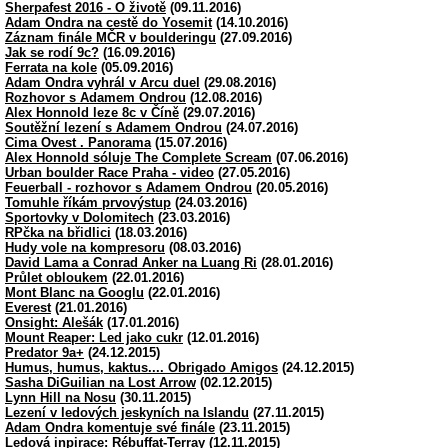
Sherpafest 2016 - O životě
(09.11.2016)
Adam Ondra na cestě do Yosemit
(14.10.2016)
Záznam finále MČR v boulderingu
(27.09.2016)
Jak se rodí 9c?
(16.09.2016)
Ferrata na kole
(05.09.2016)
Adam Ondra vyhrál v Arcu duel
(29.08.2016)
Rozhovor s Adamem Ondrou
(12.08.2016)
Alex Honnold leze 8c v Číně
(29.07.2016)
Soutěžní lezení s Adamem Ondrou
(24.07.2016)
Cima Ovest . Panorama
(15.07.2016)
Alex Honnold sóluje The Complete Scream
(07.06.2016)
Urban boulder Race Praha - video
(27.05.2016)
Feuerball - rozhovor s Adamem Ondrou
(20.05.2016)
Tomuhle říkám prvovýstup
(24.03.2016)
Sportovky v Dolomitech
(23.03.2016)
RPčka na břidlici
(18.03.2016)
Hudy vole na kompresoru
(08.03.2016)
David Lama a Conrad Anker na Luang Ri
(28.01.2016)
Průlet obloukem
(22.01.2016)
Mont Blanc na Googlu
(22.01.2016)
Everest
(21.01.2016)
Onsight: Alešák
(17.01.2016)
Mount Reaper: Led jako cukr
(12.01.2016)
Predator 9a+
(24.12.2015)
Humus, humus, kaktus.... Obrigado Amigos
(24.12.2015)
Sasha DiGuilian na Lost Arrow
(02.12.2015)
Lynn Hill na Nosu
(30.11.2015)
Lezení v ledových jeskyních na Islandu
(27.11.2015)
Adam Ondra komentuje své finále
(23.11.2015)
Ledová inpirace: Rébuffat-Terray
(12.11.2015)