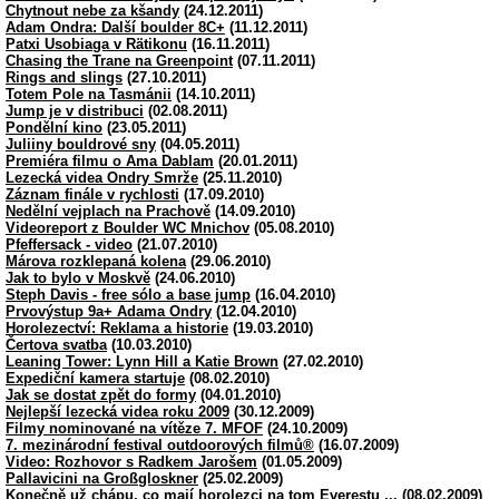
Chytnout nebe za kšandy
(24.12.2011)
Adam Ondra: Další boulder 8C+
(11.12.2011)
Patxi Usobiaga v Rätikonu
(16.11.2011)
Chasing the Trane na Greenpoint
(07.11.2011)
Rings and slings
(27.10.2011)
Totem Pole na Tasmánii
(14.10.2011)
Jump je v distribuci
(02.08.2011)
Pondělní kino
(23.05.2011)
Juliiny bouldrové sny
(04.05.2011)
Premiéra filmu o Ama Dablam
(20.01.2011)
Lezecká videa Ondry Smrže
(25.11.2010)
Záznam finále v rychlosti
(17.09.2010)
Nedělní vejplach na Prachově
(14.09.2010)
Videoreport z Boulder WC Mnichov
(05.08.2010)
Pfeffersack - video
(21.07.2010)
Márova rozklepaná kolena
(29.06.2010)
Jak to bylo v Moskvě
(24.06.2010)
Steph Davis - free sólo a base jump
(16.04.2010)
Prvovýstup 9a+ Adama Ondry
(12.04.2010)
Horolezectví: Reklama a historie
(19.03.2010)
Čertova svatba
(10.03.2010)
Leaning Tower: Lynn Hill a Katie Brown
(27.02.2010)
Expediční kamera startuje
(08.02.2010)
Jak se dostat zpět do formy
(04.01.2010)
Nejlepší lezecká videa roku 2009
(30.12.2009)
Filmy nominované na vítěze 7. MFOF
(24.10.2009)
7. mezinárodní festival outdoorových filmů®
(16.07.2009)
Video: Rozhovor s Radkem Jarošem
(01.05.2009)
Pallavicini na Großgloskner
(25.02.2009)
Konečně už chápu, co mají horolezci na tom Everestu ...
(08.02.2009)