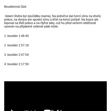
Boulderová část:
Adam Ondra byl zpočátlku marnej, Na jedničce dal horní zónu na druhý
pokus, na dvojce jen spodní zónu a trčel na konci pořadí. Na trojce ale
topoval na třetí pokus a na čtyřce taky, což ho před večerní obtížností
vyneslo na přijatelné celkové páté místo.
1. boulder 1:46:40
2. boulder 1:57:19
3. boulder 2:07:54
4: boulder 2:17:50