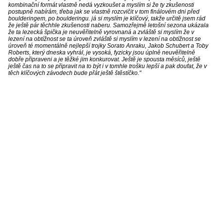
kombinační formát vlastně nedá vyzkoušet a myslím si že ty zkušenosti
postupně nabírám, třeba jak se vlastně rozcvičit v tom finálovém dni před
boulderingem, po boulderingu. já si myslím je klíčový, takže určitě jsem rád
že ještě pár těchhle zkušenosti naberu. Samozřejmě letošní sezona ukázala
že ta lezecká špička je neuvěřitelně vyrovnaná a zvláště si myslím že v
lezení na obtížnost se ta úroveň zvláště si myslím v lezení na obtížnost se
úroveň té momentálně nejlepší trojky Sorato Anraku, Jakob Schubert a Toby
Roberts, který dneska vyhrál, je vysoká, fyzicky jsou úplně neuvěřitelně
dobře připraveni a je těžké jim konkurovat. Ještě je spousta měsíců, ještě
ještě čas na to se připravit na to být i v tomhle trošku lepší a pak doufat, že v
těch klíčových závodech bude přát ještě štěstíčko."