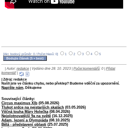
[Akt. bodový průměr: 0 / Počet hlasů: 0]
1
2
3
4
5
| Autor:
redakce
| Vydáno dne 28. 10. 2023 |
Počet komentářů
: 0 |
Přidat
komentář
|
| Zdroj: redakce
Našli jste ve článku chybu, nebo překlep? Budeme vděční za upozornění.
Napište nám
. Děkujeme
Související články:
Circus maximus XIb
(05.08.2026)
Tlukot srdce na nejstarších skalách
(03.05.2026)
Věčná touha Máry Holečka
(08.04.2026)
Nejplotnovatější 9a na světě
(16.12.2025)
Adam, lezení a Olympiáda
(08.10.2025)
Bělá - představení oblasti
(25.07.2025)