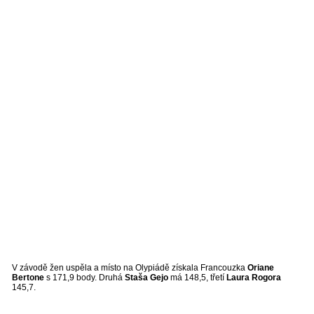
V závodě žen uspěla a místo na Olypiádě získala Francouzka
Oriane
Bertone
s 171,9 body. Druhá
Staša Gejo
má 148,5, třetí
Laura Rogora
145,7.