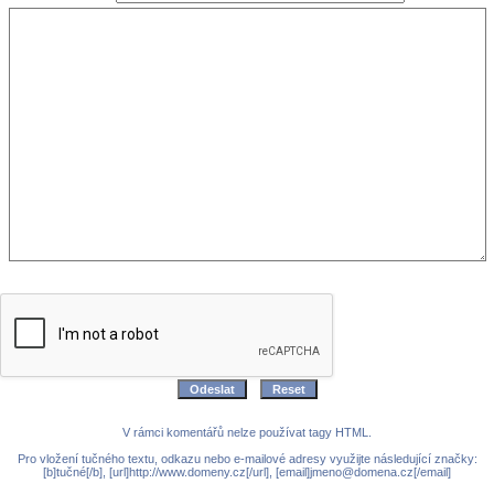
V rámci komentářů nelze používat tagy HTML.
Pro vložení tučného textu, odkazu nebo e-mailové adresy využijte následující značky:
[b]tučné[/b], [url]http://www.domeny.cz[/url], [email]jmeno@domena.cz[/email]