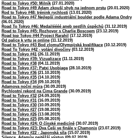
Road to Tokyo #50: Milník
(27.01.2020)
Road to Tokyo #49 Adam zkouší shyb na jednom prstu
(20.01.2020)
Rod to Tokyo #48: trénink rychlosti
(13.01.2020)
Road to Tokyo #47 Nejlepší industriální boulder podle Adama Ondry
(06.01.2020)
Road To Tokyo #46: Medailéééé aneb sestřih úspěchů
(31.12.2019)
Road to Tokyo #45: Rozhovor s Charlie Boscoem
(23.12.2019)
Road top Tokyo #44 Project Rarahil
(17.12.2019)
Od palice k vrtu je online
(11.12.2019)
Road to Tokyo #43 Bod zlomu/Olympijská kvalifikace
(10.12.2019)
Road To Tokyo #42 - volání divočiny
(03.12.2019)
Road to Tokyo #41
(26.11.2019)
Road to Tokyo #39: Vizualizace
(11.11.2019)
Road to Tokyo #38
(04.11.2019)
Road to Tokyo #37: Patxi Usobiaga
(28.10.2019)
Road to Tokyo #36
(21.10.2019)
Road to Tokyo #35
(14.10.2019)
Road to Tokyo #34
(09.10.2019)
Adamova noční můra
(30.09.2019)
Rychlostní rekord na Cima Grande
(30.09.2019)
Road to Tokyo #32
(24.09.2019)
Road to Tokyo #31
(16.09.2019)
Road to Tokyo #30
(10.09.2019)
Road to Tokyo #27
(19.08.2019)
Road to Tokyo #26
(13.08.2019)
Road to Tokyo #25
(05.08.2019)
Road to Tokyo #24: O čínské medicíně
(30.07.2019)
Road to Tokyo #23: Dva Češi ve finále v Chamonix
(23.07.2019)
Road to Tokyo #22 - Japonská síla
(15.07.2019)
Silence, Adamův nejtěžší výstup
(09.07.2019)