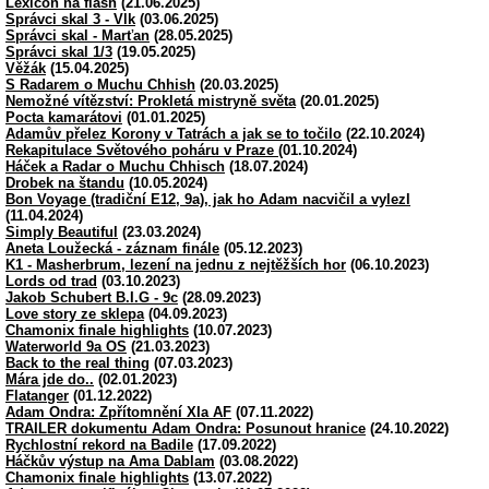
Lexicon na flash
(21.06.2025)
Správci skal 3 - Vlk
(03.06.2025)
Správci skal - Marťan
(28.05.2025)
Správci skal 1/3
(19.05.2025)
Věžák
(15.04.2025)
S Radarem o Muchu Chhish
(20.03.2025)
Nemožné vítězství: Prokletá mistryně světa
(20.01.2025)
Pocta kamarátovi
(01.01.2025)
Adamův přelez Korony v Tatrách a jak se to točilo
(22.10.2024)
Rekapitulace Světového poháru v Praze
(01.10.2024)
Háček a Radar o Muchu Chhisch
(18.07.2024)
Drobek na štandu
(10.05.2024)
Bon Voyage (tradiční E12, 9a), jak ho Adam nacvičil a vylezl
(11.04.2024)
Simply Beautiful
(23.03.2024)
Aneta Loužecká - záznam finále
(05.12.2023)
K1 - Masherbrum, lezení na jednu z nejtěžších hor
(06.10.2023)
Lords od trad
(03.10.2023)
Jakob Schubert B.I.G - 9c
(28.09.2023)
Love story ze sklepa
(04.09.2023)
Chamonix finale highlights
(10.07.2023)
Waterworld 9a OS
(21.03.2023)
Back to the real thing
(07.03.2023)
Mára jde do..
(02.01.2023)
Flatanger
(01.12.2022)
Adam Ondra: Zpřítomnění XIa AF
(07.11.2022)
TRAILER dokumentu Adam Ondra: Posunout hranice
(24.10.2022)
Rychlostní rekord na Badile
(17.09.2022)
Háčkův výstup na Ama Dablam
(03.08.2022)
Chamonix finale highlights
(13.07.2022)