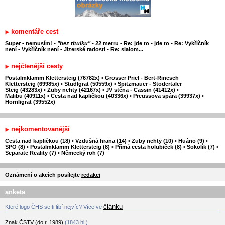
komentáře cest
Super
•
nemusím!
•
"bez titulku"
•
22 metru
•
Re: jde to
•
jde to
•
Re: Vykřičník
není
•
Vykřičník není
•
Jizerské radosti
•
Re: slalom...
nejčtenější cesty
Postalmklamm Klettersteig (76782x)
•
Grosser Priel - Bert-Rinesch
Klettersteig (69985x)
•
Stüdlgrat (50559x)
•
Spitzmauer - Stodertaler
Steig (43283x)
•
Zuby nehty (42167x)
•
JV stěna - Cassin (41412x)
•
Malibu (40911x)
•
Cesta nad kapličkou (40336x)
•
Preussova spára (39937x)
•
Hörnligrat (39552x)
nejkomentovanější
Cesta nad kapličkou (18)
•
Vzdušná hrana (14)
•
Zuby nehty (10)
•
Huáno (9)
•
SPO (8)
•
Postalmklamm Klettersteig (8)
•
Přímá cesta holubiček (8)
•
Sokolík (7)
•
Separate Reality (7)
•
Německý roh (7)
Oznámení o akcích posílejte
redakci
anketa
článku
Které logo ČHS se ti líbí nejvíc? Více ve
Znak ČSTV (do r. 1989)
(1843 hl.)