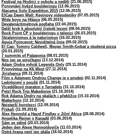
Festival na Hrubici v sobotu a neděli
(21.06.2015)
Porovnání hvězd boulderingu
(12.06.2015)
Atacama Solo Expedition 2015
(12.06.2015)
ElCap Dawn Wall: Kevinovy videodeníky
(07.05.2015)
Wide boys na Hlásce
(06.05.2015)
Devatenáctimetrová podlaha
(22.04.2015)
Další krok k absolutní čistotě lezení
(08.04.2015)
Rock Point ČP v boulderingu v televizi
(26.03.2015)
Skialpinismus à la naturismus
(16.02.2015)
Aguja Poincenot: Neviditelná linie
(09.02.2015)
El Cap: Tommy Caldwell, Mayan Smith-Gobat a studená pizza
(20.01.2015)
7 summits of Patagonia
(08.01.2015)
Nos jen se smyčkami
(13.12.2014)
Adam Ondra vyhrál Legends Only
(29.11.2014)
Prvovýstup na K6 West
(27.11.2014)
Jirishanca
(09.11.2014)
Film s Adamem Ondrou Change je v prodeji
(02.11.2014)
Ledolezení v poušti
(01.11.2014)
Vícedélkový maraton v Terradets
(31.10.2014)
Petzl Rock Trip Makedonie
(21.10.2014)
Rok Adama Ondry na skalách i překližce
(15.10.2014)
Matterhorn
(12.10.2014)
Nejstarší horolezci
(12.09.2014)
Pískaři
(11.09.2014)
Alex Honnold a Hazel Findlay v Jižní Africe
(28.08.2014)
Angelika Reiner v Kanadě
(03.06.2014)
Sám ve stěně
(20.03.2014)
Jeden den Alexe Honnoldoviče
(11.03.2014)
Ostrá hrana není jen skála
(18.02.2014)