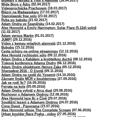
Bigwaly v Norsku a Thor's Hammer
(16.04.2017)
Wide Boys v Ádru
(02.04.2017)
Videoprocházka Prachovem
(18.03.2017)
Blázni na Madagaskaru
(17.03.2017)
Stanislawski free solo
(23.02.2017)
Ryba po babsku
(21.02.2017)
Adam Ondra ve Španělsku
(14.02.2017)
Alex Honnold a Emily Harrington: Solar Flare (5.12d) volně
(11.02.2017)
Adam versus Martin
(01.01.2017)
JUMP!
(29.12.2016)
Video z kempu mladých alpinistů
(21.12.2016)
Bububu
(15.12.2016)
Cesta vzhůru na online streamingu
(12.12.2016)
Alex Honold rychlostní sólo
(09.12.2016)
Adam Ondra s Kabátem a krotitelkou duchů
(08.12.2016)
Tisková konference Adama Ondry
(06.12.2016)
Adam Ondra objektivem Heinze Zaka
(05.12.2016)
Sherpafest 2016 - O životě
(09.11.2016)
Adam Ondra na cestě do Yosemit
(14.10.2016)
Záznam finále MČR v boulderingu
(27.09.2016)
Jak se rodí 9c?
(16.09.2016)
Ferrata na kole
(05.09.2016)
Adam Ondra vyhrál v Arcu duel
(29.08.2016)
Rozhovor s Adamem Ondrou
(12.08.2016)
Alex Honnold leze 8c v Číně
(29.07.2016)
Soutěžní lezení s Adamem Ondrou
(24.07.2016)
Cima Ovest . Panorama
(15.07.2016)
Alex Honnold sóluje The Complete Scream
(07.06.2016)
Urban boulder Race Praha - video
(27.05.2016)