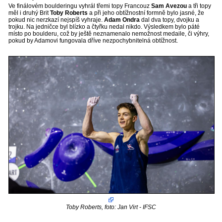
Ve finálovém boulderingu vyhrál třemi topy Francouz
Sam Avezou
a tři topy
měl i druhý Brit
Toby Roberts
a při jeho obtížnostní formně bylo jasné, že
pokud nic nerzkazí nejspíš vyhraje.
Adam Ondra
dal dva topy, dvojku a
trojku. Na jedničce byl blízko a čtyřku nedal nikdo. Výsledkem bylo páté
místo po boulderu, což by ještě neznamenalo nemožnost medaile, či výhry,
pokud by Adamovi fungovala dříve nezpochybnitelná obtížnost.
Toby Roberts, foto: Jan Virt - IFSC