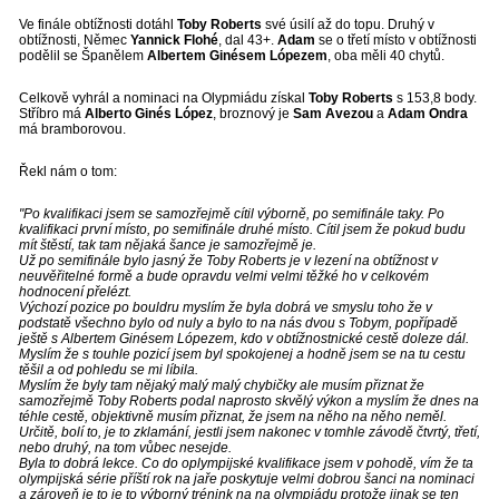
Ve finále obtížnosti dotáhl
Toby Roberts
své úsilí až do topu. Druhý v
obtížnosti, Němec
Yannick Flohé
, dal 43+.
Adam
se o třetí místo v obtížnosti
podělil se Španělem
Albertem Ginésem Lópezem
, oba měli 40 chytů.
Celkově vyhrál a nominaci na Olypmiádu získal
Toby Roberts
s 153,8 body.
Stříbro má
Alberto Ginés López
, broznový je
Sam Avezou
a
Adam Ondra
má bramborovou.
Řekl nám o tom:
"Po kvalifikaci jsem se samozřejmě cítil výborně, po semifinále taky. Po
kvalifikaci první místo, po semifinále druhé místo. Cítil jsem že pokud budu
mít štěstí, tak tam nějaká šance je samozřejmě je.
Už po semifinále bylo jasný že Toby Roberts je v lezení na obtížnost v
neuvěřitelné formě a bude opravdu velmi velmi těžké ho v celkovém
hodnocení přelézt.
Výchozí pozice po bouldru myslím že byla dobrá ve smyslu toho že v
podstatě všechno bylo od nuly a bylo to na nás dvou s Tobym, popřípadě
ještě s Albertem Ginésem Lópezem, kdo v obtížnostnické cestě doleze dál.
Myslím že s touhle pozicí jsem byl spokojenej a hodně jsem se na tu cestu
těšil a od pohledu se mi líbila.
Myslím že byly tam nějaký malý malý chybičky ale musím přiznat že
samozřejmě Toby Roberts podal naprosto skvělý výkon a myslím že dnes na
téhle cestě, objektivně musím přiznat, že jsem na něho na něho neměl.
Určitě, bolí to, je to zklamání, jestli jsem nakonec v tomhle závodě čtvrtý, třetí,
nebo druhý, na tom vůbec nesejde.
Byla to dobrá lekce. Co do oplympijské kvalifikace jsem v pohodě, vím že ta
olympijská série příští rok na jaře poskytuje velmi dobrou šanci na nominaci
a zároveň je to je to výborný trénink na na olympiádu protože jinak se ten