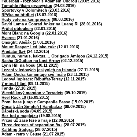
Feuerball - rozhovor s Adamem Ondrou
(20.05.2016)
Tomuhle říkám prvovýstup
(24.03.2016)
Sportovky v Dolomitech
(23.03.2016)
RPčka na břidlici
(18.03.2016)
Hudy vole na kompresoru
(08.03.2016)
David Lama a Conrad Anker na Luang Ri
(28.01.2016)
Průlet obloukem
(22.01.2016)
Mont Blanc na Googlu
(22.01.2016)
Everest
(21.01.2016)
Onsight: Alešák
(17.01.2016)
Mount Reaper: Led jako cukr
(12.01.2016)
Predator 9a+
(24.12.2015)
Humus, humus, kaktus.... Obrigado Amigos
(24.12.2015)
Sasha DiGuilian na Lost Arrow
(02.12.2015)
Lynn Hill na Nosu
(30.11.2015)
Lezení v ledových jeskyních na Islandu
(27.11.2015)
Adam Ondra komentuje své finále
(23.11.2015)
Ledová inpirace: Rébuffat-Terray
(12.11.2015)
7 minut lítání
(09.11.2015)
Fanda
(27.10.2015)
Vicedélkový maraton v Terradets
(05.10.2015)
Reel Rock 10
(16.09.2015)
První base jump z Campanile Basso
(15.09.2015)
Onsajt: Ján Smoleň | Hanibal.cz
(08.09.2015)
Ďábelská soda
(04.09.2015)
Bez bot a maglajzu
(19.08.2015)
Prcas už zase leze a hraje
(12.08.2015)
Three degrees of separation 9a+
(28.07.2015)
Kalbling Südgrat
(28.07.2015)
Adam - retro v Ceuse
(21.07.2015)