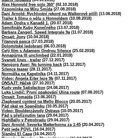
Alex Honnold free solo 360°
(02.10.2018)
Vzpomínka na Míru Šmída
(27.08.2018)
Dani Arnold: Rychlostní rekord na Walkerově pilíři
(13.08.2018)
Trailer k filmu o sólu s Honnoldem
(10.08.2018)
Adam Ondra v Kanadě 1.
(20.07.2018)
Semifinále Kuby Konečného
(13.07.2018)
Barbara Zangerl, Speed Integrale 9a
(11.07.2018)
Onsajt: Jony
(10.04.2018)
Titanová pasca
(17.03.2018)
Dolomitské ledobraní
(06.03.2018)
Celý film s Adamem Ondrou Silence
(25.02.2018)
Annapúrna III unclimbed
(22.01.2018)
Svaneti lines - trailer
(27.12.2017)
Hansjorg Auer: No turning back
(21.12.2017)
Silence teaser
(28.11.2017)
Normálka na Kapelníka
(14.11.2017)
Video: Angela Eiter leze 9b
(07.11.2017)
ONSAJT: Háček
(27.10.2017)
Kudy vede Satisfaction
(24.08.2017)
Luka Lindič: První opakování Ulina route
(07.08.2017)
Onsajt: Tomajda
(13.06.2017)
Zlagboard contest na Mello Blocco
(20.05.2017)
Pád skal ve Španělsku
(10.05.2017)
Video: Boulderzávody Ostrava
(10.05.2017)
Pád s přeříznutím lana
(29.04.2017)
HighBally v Petrohradu
(29.04.2017)
Dani Arnold: Severka Matterhornu za 1:45
(20.04.2017)
Petit jede POVL
(18.04.2017)
Slanění El Capa
(16.04.2017)