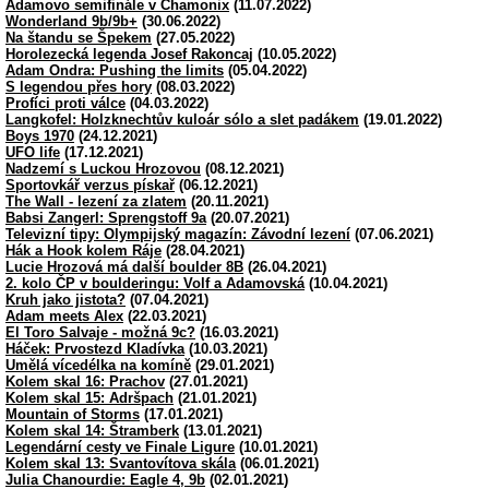
Adamovo semifinále v Chamonix
(11.07.2022)
Wonderland 9b/9b+
(30.06.2022)
Na štandu se Špekem
(27.05.2022)
Horolezecká legenda Josef Rakoncaj
(10.05.2022)
Adam Ondra: Pushing the limits
(05.04.2022)
S legendou přes hory
(08.03.2022)
Profíci proti válce
(04.03.2022)
Langkofel: Holzknechtův kuloár sólo a slet padákem
(19.01.2022)
Boys 1970
(24.12.2021)
UFO life
(17.12.2021)
Nadzemí s Luckou Hrozovou
(08.12.2021)
Sportovkář verzus pískař
(06.12.2021)
The Wall - lezení za zlatem
(20.11.2021)
Babsi Zangerl: Sprengstoff 9a
(20.07.2021)
Televizní tipy: Olympijský magazín: Závodní lezení
(07.06.2021)
Hák a Hook kolem Ráje
(28.04.2021)
Lucie Hrozová má další boulder 8B
(26.04.2021)
2. kolo ČP v boulderingu: Volf a Adamovská
(10.04.2021)
Kruh jako jistota?
(07.04.2021)
Adam meets Alex
(22.03.2021)
El Toro Salvaje - možná 9c?
(16.03.2021)
Háček: Prvostezd Kladívka
(10.03.2021)
Umělá vícedélka na komíně
(29.01.2021)
Kolem skal 16: Prachov
(27.01.2021)
Kolem skal 15: Adršpach
(21.01.2021)
Mountain of Storms
(17.01.2021)
Kolem skal 14: Štramberk
(13.01.2021)
Legendární cesty ve Finale Ligure
(10.01.2021)
Kolem skal 13: Svantovítova skála
(06.01.2021)
Julia Chanourdie: Eagle 4, 9b
(02.01.2021)