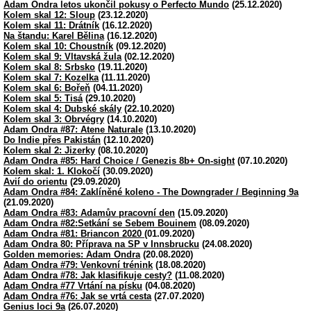
Adam Ondra letos ukončil pokusy o Perfecto Mundo
(25.12.2020)
Kolem skal 12: Sloup
(23.12.2020)
Kolem skal 11: Drátník
(16.12.2020)
Na štandu: Karel Bělina
(16.12.2020)
Kolem skal 10: Choustník
(09.12.2020)
Kolem skal 9: Vltavská žula
(02.12.2020)
Kolem skal 8: Srbsko
(19.11.2020)
Kolem skal 7: Kozelka
(11.11.2020)
Kolem skal 6: Bořeň
(04.11.2020)
Kolem skal 5: Tisá
(29.10.2020)
Kolem skal 4: Dubské skály
(22.10.2020)
Kolem skal 3: Obrvégry
(14.10.2020)
Adam Ondra #87: Atene Naturale
(13.10.2020)
Do Indie přes Pakistán
(12.10.2020)
Kolem skal 2: Jizerky
(08.10.2020)
Adam Ondra #85: Hard Choice / Genezis 8b+ On-sight
(07.10.2020)
Kolem skal: 1. Klokočí
(30.09.2020)
Avií do orientu
(29.09.2020)
Adam Ondra #84: Zaklíněné koleno - The Downgrader / Beginning 9a
(21.09.2020)
Adam Ondra #83: Adamův pracovní den
(15.09.2020)
Adam Ondra #82:Setkání se Sebem Bouinem
(08.09.2020)
Adam Ondra #81: Briancon 2020
(01.09.2020)
Adam Ondra 80: Příprava na SP v Innsbrucku
(24.08.2020)
Golden memories: Adam Ondra
(20.08.2020)
Adam Ondra #79: Venkovní trénink
(18.08.2020)
Adam Ondra #78: Jak klasifikuje cesty?
(11.08.2020)
Adam Ondra #77 Vrtání na písku
(04.08.2020)
Adam Ondra #76: Jak se vrtá cesta
(27.07.2020)
Genius loci 9a
(26.07.2020)