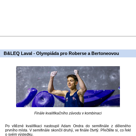
B&LEQ Laval - Olympiáda pro Roberse a Bertoneovou
Finále kvalifikačního závodu v kombinaci
Po vítězné kvalifikaci nastoupil Adam Ondra do semifinále z děleného
prvního místa. V semifinále skončil druhý, ve finále čtvrtý. Přečtěte si, co řekl
o svém výsledku.