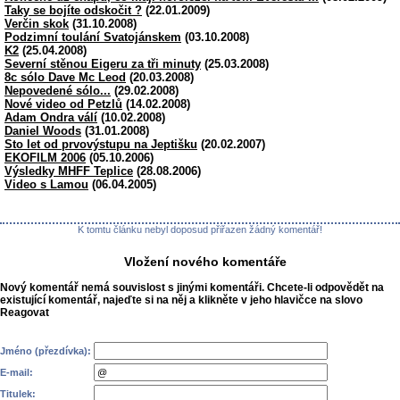
Taky se bojíte odskočit ?
(22.01.2009)
Verčin skok
(31.10.2008)
Podzimní toulání Svatojánskem
(03.10.2008)
K2
(25.04.2008)
Severní stěnou Eigeru za tři minuty
(25.03.2008)
8c sólo Dave Mc Leod
(20.03.2008)
Nepovedené sólo...
(29.02.2008)
Nové video od Petzlů
(14.02.2008)
Adam Ondra válí
(10.02.2008)
Daniel Woods
(31.01.2008)
Sto let od prvovýstupu na Jeptišku
(20.02.2007)
EKOFILM 2006
(05.10.2006)
Výsledky MHFF Teplice
(28.08.2006)
Video s Lamou
(06.04.2005)
K tomtu článku nebyl doposud přiřazen žádný komentář!
Vložení nového komentáře
Nový komentář nemá souvislost s jinými komentáři. Chcete-li odpovědět na
existující komentář, najeďte si na něj a klikněte v jeho hlavičce na slovo
Reagovat
Jméno (přezdívka):
E-mail:
Titulek: