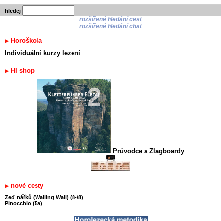
hledej
rozšířené hledání cest
rozšířené hledání chat
Horoškola
Individuální kurzy lezení
HI shop
Průvodce a Zlagboardy
nové cesty
Zeď nářků (Walling Wall) (8-/8)
Pinocchio (5a)