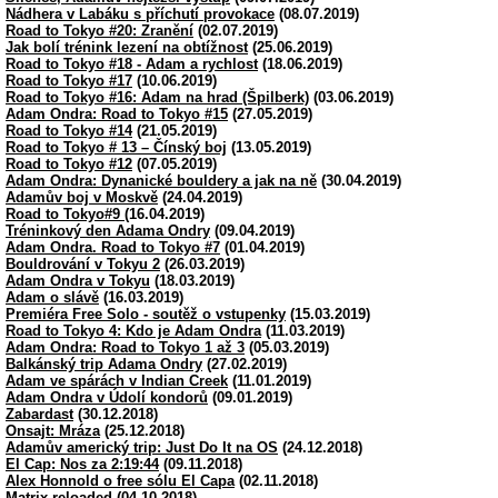
Nádhera v Labáku s příchutí provokace
(08.07.2019)
Road to Tokyo #20: Zranění
(02.07.2019)
Jak bolí trénink lezení na obtížnost
(25.06.2019)
Road to Tokyo #18 - Adam a rychlost
(18.06.2019)
Road to Tokyo #17
(10.06.2019)
Road to Tokyo #16: Adam na hrad (Špilberk)
(03.06.2019)
Adam Ondra: Road to Tokyo #15
(27.05.2019)
Road to Tokyo #14
(21.05.2019)
Road to Tokyo # 13 – Čínský boj
(13.05.2019)
Road to Tokyo #12
(07.05.2019)
Adam Ondra: Dynanické bouldery a jak na ně
(30.04.2019)
Adamův boj v Moskvě
(24.04.2019)
Road to Tokyo#9
(16.04.2019)
Tréninkový den Adama Ondry
(09.04.2019)
Adam Ondra. Road to Tokyo #7
(01.04.2019)
Bouldrování v Tokyu 2
(26.03.2019)
Adam Ondra v Tokyu
(18.03.2019)
Adam o slávě
(16.03.2019)
Premiéra Free Solo - soutěž o vstupenky
(15.03.2019)
Road to Tokyo 4: Kdo je Adam Ondra
(11.03.2019)
Adam Ondra: Road to Tokyo 1 až 3
(05.03.2019)
Balkánský trip Adama Ondry
(27.02.2019)
Adam ve spárách v Indian Creek
(11.01.2019)
Adam Ondra v Údolí kondorů
(09.01.2019)
Zabardast
(30.12.2018)
Onsajt: Mráza
(25.12.2018)
Adamův americký trip: Just Do It na OS
(24.12.2018)
El Cap: Nos za 2:19:44
(09.11.2018)
Alex Honnold o free sólu El Capa
(02.11.2018)
Matrix reloaded
(04.10.2018)