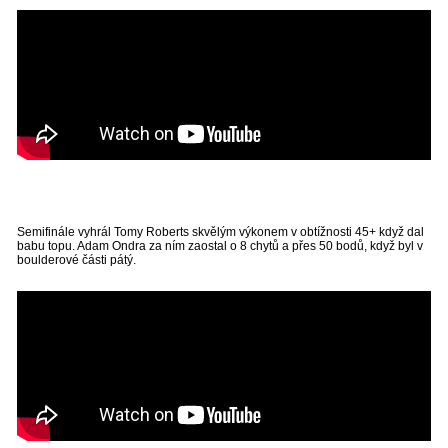
Semifinále vyhrál Tomy Roberts skvělým výkonem v obtížnosti 45+ když dal
babu topu. Adam Ondra za ním zaostal o 8 chytů a přes 50 bodů, když byl v
boulderové části pátý.