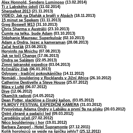
Alex Honnold, Sendero Luminoso
(13.02.2014)
Ti z Labského údolí
(11.02.2014)
Sherpafest 2013
(21.11.2013)
VIDEO: Jak na Dlaňák a bratři v Alpách
(18.11.2013)
15 minut se Špekem
(11.11.2013)
Greg Boswell M13
(31.10.2013)
Chris Sharma v Austrálii
(23.10.2013)
Čumte na telku, bude Adam
(03.10.2013)
Stéphanie Maureau: Superkuloár
(02.10.2013)
Adam a Ondra, lezec a kameraman
(28.08.2013)
Začal fesťák
(23.08.2013)
Horyinfo na Mnichu
(07.08.2013)
Jak se točí Change
(17.06.2013)
Ondra se Salátem
(22.05.2013)
Zimní tatranské expedice
(03.04.2013)
Krčmářův žlab
(06.01.2013)
Odyssey - tradiční pokoukáníčko
(14.11.2012)
Nomádi - bouldering v Rocklands v Jižní Africe
(26.10.2012)
Catherine Destivelle a Steve House
(25.07.2012)
Mára v Luftě
(06.07.2012)
Dive
(12.06.2012)
Okamžik radosti
(14.05.2012)
Dean Potter, slackline a čínský kaňon.
(03.05.2012)
FILMOVÝ FESTIVAL EXPEDIČNÍ KAMERA
(31.03.2012)
Prvovýstup Adama Ondry v Labáku a první 9a na písku
(20.03.2012)
Ostré zbraně a padající led
(09.03.2012)
Čarodějův učeň
(27.02.2012)
Něco boulderingu i hor
(19.01.2012)
Barbara Zangerl - Hotel Supramonte
(27.12.2011)
Kolik horolezců se vejde na špičku jehly?
(25.12.2011)