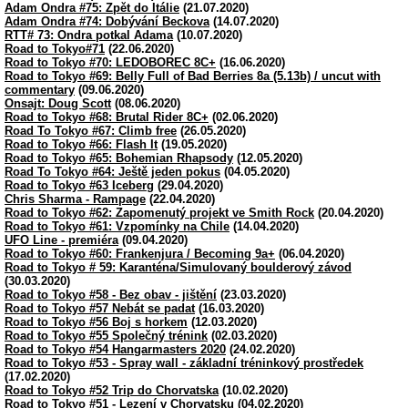
Adam Ondra #75: Zpět do Itálie
(21.07.2020)
Adam Ondra #74: Dobývání Beckova
(14.07.2020)
RTT# 73: Ondra potkal Adama
(10.07.2020)
Road to Tokyo#71
(22.06.2020)
Road to Tokyo #70: LEDOBOREC 8C+
(16.06.2020)
Road to Tokyo #69: Belly Full of Bad Berries 8a (5.13b) / uncut with
commentary
(09.06.2020)
Onsajt: Doug Scott
(08.06.2020)
Road to Tokyo #68: Brutal Rider 8C+
(02.06.2020)
Road To Tokyo #67: Climb free
(26.05.2020)
Road to Tokyo #66: Flash It
(19.05.2020)
Road to Tokyo #65: Bohemian Rhapsody
(12.05.2020)
Road To Tokyo #64: Ještě jeden pokus
(04.05.2020)
Road to Tokyo #63 Iceberg
(29.04.2020)
Chris Sharma - Rampage
(22.04.2020)
Road to Tokyo #62: Zapomenutý projekt ve Smith Rock
(20.04.2020)
Road to Tokyo #61: Vzpomínky na Chile
(14.04.2020)
UFO Line - premiéra
(09.04.2020)
Road to Tokyo #60: Frankenjura / Becoming 9a+
(06.04.2020)
Road to Tokyo # 59: Karanténa/Simulovaný boulderový závod
(30.03.2020)
Road to Tokyo #58 - Bez obav - jištění
(23.03.2020)
Road to Tokyo #57 Nebát se padat
(16.03.2020)
Road to Tokyo #56 Boj s horkem
(12.03.2020)
Road to Tokyo #55 Společný trénink
(02.03.2020)
Road to Tokyo #54 Hangarmasters 2020
(24.02.2020)
Road to Tokyo #53 - Spray wall - základní tréninkový prostředek
(17.02.2020)
Road to Tokyo #52 Trip do Chorvatska
(10.02.2020)
Road to Tokyo #51 - Lezení v Chorvatsku
(04.02.2020)