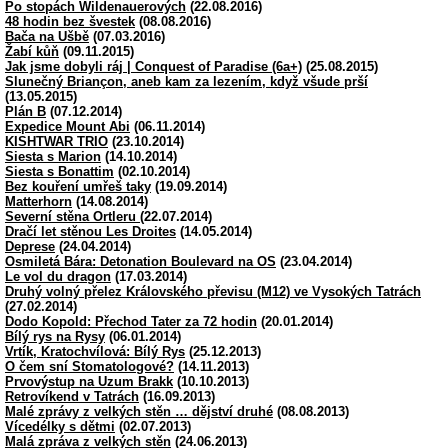
Po stopách Wildenauerových
(22.08.2016)
48 hodin bez švestek
(08.08.2016)
Bača na Ušbě
(07.03.2016)
Žabí kůň
(09.11.2015)
Jak jsme dobyli ráj | Conquest of Paradise (6a+)
(25.08.2015)
Slunečný Briançon, aneb kam za lezením, když všude prší
(13.05.2015)
Plán B
(07.12.2014)
Expedice Mount Abi
(06.11.2014)
KISHTWAR TRIO
(23.10.2014)
Siesta s Marion
(14.10.2014)
Siesta s Bonattim
(02.10.2014)
Bez kouření umřeš taky
(19.09.2014)
Matterhorn
(14.08.2014)
Severní stěna Ortleru
(22.07.2014)
Dračí let stěnou Les Droites
(14.05.2014)
Deprese
(24.04.2014)
Osmiletá Bára: Detonation Boulevard na OS
(23.04.2014)
Le vol du dragon
(17.03.2014)
Druhý volný přelez Královského převisu (M12) ve Vysokých Tatrách
(27.02.2014)
Dodo Kopold: Přechod Tater za 72 hodin
(20.01.2014)
Bílý rys na Rysy
(06.01.2014)
Vrtík, Kratochvílová: Bílý Rys
(25.12.2013)
O čem sní Stomatologové?
(14.11.2013)
Prvovýstup na Uzum Brakk
(10.10.2013)
Retrovíkend v Tatrách
(16.09.2013)
Malé zprávy z velkých stěn … dějství druhé
(08.08.2013)
Vícedélky s dětmi
(02.07.2013)
Malá zpráva z velkých stěn
(24.06.2013)