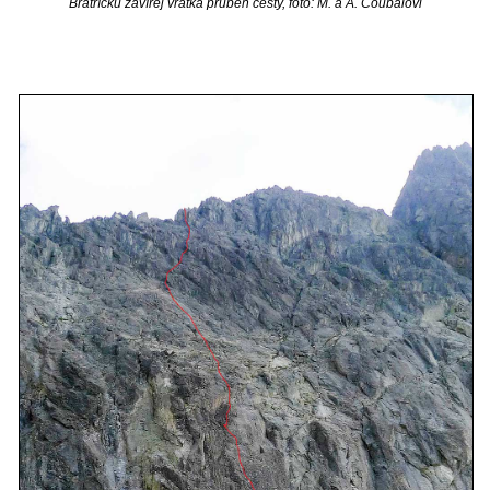
Bratříčku zavírej vrátka průběh cesty, foto: M. a A. Coubalovi