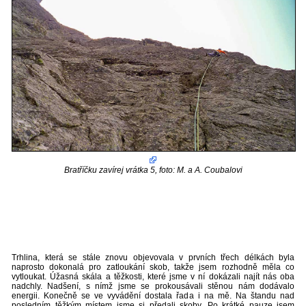
Bratříčku zavírej vrátka 5, foto: M. a A. Coubalovi
Trhlina, která se stále znovu objevovala v prvních třech délkách byla
naprosto dokonalá pro zatloukání skob, takže jsem rozhodně měla co
vytloukat. Úžasná skála a těžkosti, které jsme v ní dokázali najít nás oba
nadchly. Nadšení, s nímž jsme se prokousávali stěnou nám dodávalo
energii. Konečně se ve vyvádění dostala řada i na mě. Na štandu nad
posledním těžkým místem jsme si předali skoby. Po krátké pauze jsem