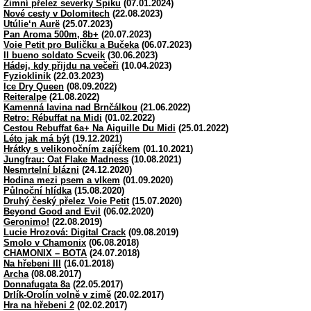
Zimní přelez severky Špiku
(07.01.2024)
Nové cesty v Dolomitech
(22.08.2023)
Utúlie‘n Aurë
(25.07.2023)
Pan Aroma 500m, 8b+
(20.07.2023)
Voie Petit pro Buličku a Bučeka
(06.07.2023)
Il bueno soldato Scveik
(30.06.2023)
Hádej, kdy přijdu na večeři
(10.04.2023)
Fyzioklinik
(22.03.2023)
Ice Dry Queen
(08.09.2022)
Reiteralpe
(21.08.2022)
Kamenná lavina nad Brnčálkou
(21.06.2022)
Retro: Rébuffat na Midi
(01.02.2022)
Cestou Rebuffat 6a+ Na Aiguille Du Midi
(25.01.2022)
Léto jak má být
(19.12.2021)
Hrátky s velikonočním zajíčkem
(01.10.2021)
Jungfrau: Oat Flake Madness
(10.08.2021)
Nesmrtelní blázni
(24.12.2020)
Hodina mezi psem a vlkem
(01.09.2020)
Půlnoční hlídka
(15.08.2020)
Druhý český přelez Voie Petit
(15.07.2020)
Beyond Good and Evil
(06.02.2020)
Geronimo!
(22.08.2019)
Lucie Hrozová: Digital Crack
(09.08.2019)
Smolo v Chamonix
(06.08.2018)
CHAMONIX – BOTA
(24.07.2018)
Na hřebeni III
(16.01.2018)
Archa
(08.08.2017)
Donnafugata 8a
(22.05.2017)
Drlík-Orolín volně v zimě
(20.02.2017)
Hra na hřebeni 2
(02.02.2017)