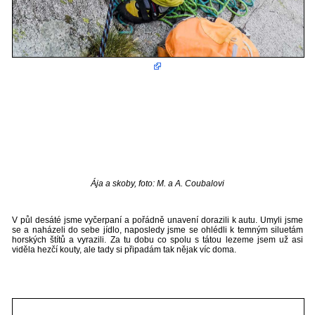
Ája a skoby, foto: M. a A. Coubalovi
V půl desáté jsme vyčerpaní a pořádně unavení dorazili k autu. Umyli jsme
se a naházeli do sebe jídlo, naposledy jsme se ohlédli k temným siluetám
horských štítů a vyrazili. Za tu dobu co spolu s tátou lezeme jsem už asi
viděla hezčí kouty, ale tady si připadám tak nějak víc doma.