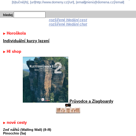
[b]tučné[/b], [url]http://www.domeny.cz[/url], [email]jmeno@domena.cz[/email]
hledej
rozšířené hledání cest
rozšířené hledání chat
Horoškola
Individuální kurzy lezení
HI shop
Průvodce a Zlagboardy
nové cesty
Zeď nářků (Walling Wall) (8-/8)
Pinocchio (5a)