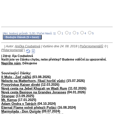
[Akt. bodový průměr: 5,00 / Počet hlasů: 1]
1
2
3
4
5
| Autor:
Anička Coubalová
| Vydáno dne 24. 08. 2018 |
Počet komentářů
: 0 |
Přidat komentář
|
| Zdroj: Ája Coubalová
Našli jste ve článku chybu, nebo překlep? Budeme vděční za upozornění.
Napište nám
. Děkujeme
Související články:
Il Mulo - Zeď nářků
(03.08.2026)
Nelezte na Matterhorn, říkají horští vůdci
(15.07.2026)
Prvovýstup Kaiser direkt
(12.03.2026)
Nová cesta na Jebel Khazali ve Wadi Rum
(11.02.2026)
Nová cesta Basique na Grandes Jorasses
(04.01.2026)
Stranger
(13.09.2025)
Mt. Kenya
(17.01.2025)
Adam Ondra v Tatrách
(04.10.2024)
Eternal Flame volně přelezli Poláci
(16.08.2024)
Marmolada - Don Quijote
(09.07.2024)