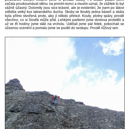
začala prozkoumávat stěnu na prvním konci a musím uznat, že zážitek to byl
vážně úžasný. Dolomity jsou sice krásné, ale je evidentní, že jsem po tátovi
zdědila velký kus tatranského ducha. Skoby se tloukly jedna báseň a skála
byla přímo stvořená proto, aby jí někdo přelezl. Kouty, plotny spáry, prostě
všechno, co si člověk může přát. Lehkými partiemi jsme doslova proletěli a
už ve tři hodiny jsme stáli na vrcholu. Udělali jsme pár fotek, pokochali se
úžasnou scenérií a pomalu jsme se pustili do sestupu. Prostě růžový sen.