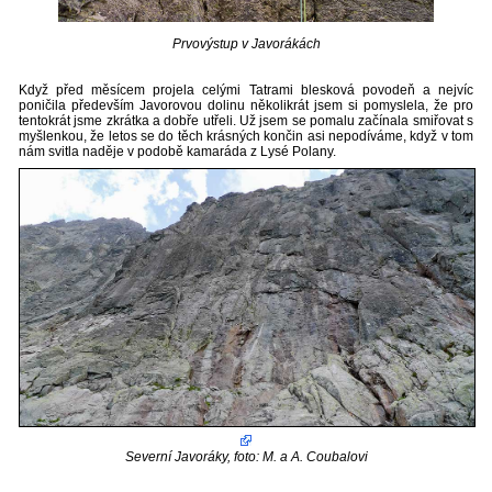
Prvovýstup v Javorákách
Když před měsícem projela celými Tatrami blesková povodeň a nejvíc
poničila především Javorovou dolinu několikrát jsem si pomyslela, že pro
tentokrát jsme zkrátka a dobře utřeli. Už jsem se pomalu začínala smiřovat s
myšlenkou, že letos se do těch krásných končin asi nepodíváme, když v tom
nám svitla naděje v podobě kamaráda z Lysé Polany.
Severní Javoráky, foto: M. a A. Coubalovi