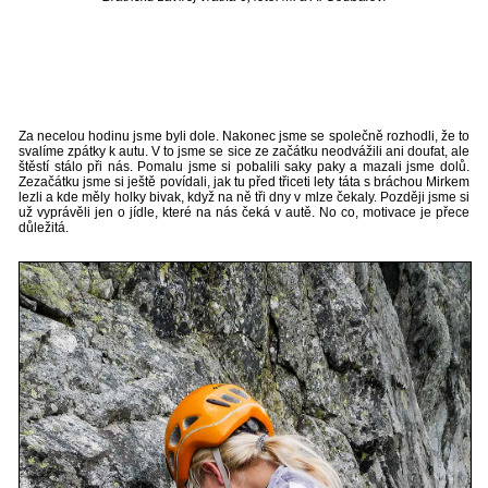
Za necelou hodinu jsme byli dole. Nakonec jsme se společně rozhodli, že to
svalíme zpátky k autu. V to jsme se sice ze začátku neodvážili ani doufat, ale
štěstí stálo při nás. Pomalu jsme si pobalili saky paky a mazali jsme dolů.
Zezačátku jsme si ještě povídali, jak tu před třiceti lety táta s bráchou Mirkem
lezli a kde měly holky bivak, když na ně tři dny v mlze čekaly. Později jsme si
už vyprávěli jen o jídle, které na nás čeká v autě. No co, motivace je přece
důležitá.