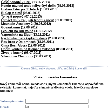
Čeští bandité v Peru
(13.06.2013)
Komín návratů aneb rallye čtyř dolin
(29.03.2013)
Hřeben Tater po 35 letech
(18.03.2013)
El Cap v zimě
(08.01.2013)
Tenkrát poprvé
(07.01.2013)
Čtrnáct dní v za(u)jetí Mont Blancu!
(05.09.2012)
Mountain Academy 2
(20.08.2012)
Gosaukamm
(17.08.2012)
Lesueur na Dru volně
(31.01.2012)
Vzpomínka na Eiger
(13.12.2011)
Rychlovka mezi kapkami deště
(23.08.2011)
Pou bros v Dolomitech
(18.08.2011)
Cima Bos, Alvera
(12.08.2011)
Obřím koutem na Kleiner Lafatscher
(03.08.2011)
Život je krásný
(08.07.2011)
Víkendové Chamonix
(30.03.2011)
K tomtu článku nebyl doposud přiřazen žádný komentář!
Vložení nového komentáře
Nový komentář nemá souvislost s jinými komentáři. Chcete-li odpovědět na
existující komentář, najeďte si na něj a klikněte v jeho hlavičce na slovo
Reagovat
Jméno (přezdívka):
E-mail: