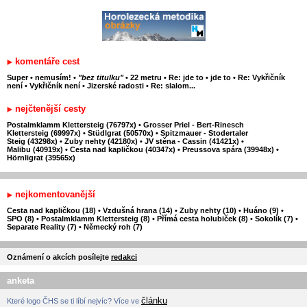
komentáře cest
Super
•
nemusím!
•
"bez titulku"
•
22 metru
•
Re: jde to
•
jde to
•
Re: Vykřičník
není
•
Vykřičník není
•
Jizerské radosti
•
Re: slalom...
nejčtenější cesty
Postalmklamm Klettersteig (76797x)
•
Grosser Priel - Bert-Rinesch
Klettersteig (69997x)
•
Stüdlgrat (50570x)
•
Spitzmauer - Stodertaler
Steig (43298x)
•
Zuby nehty (42180x)
•
JV stěna - Cassin (41421x)
•
Malibu (40919x)
•
Cesta nad kapličkou (40347x)
•
Preussova spára (39948x)
•
Hörnligrat (39565x)
nejkomentovanější
Cesta nad kapličkou (18)
•
Vzdušná hrana (14)
•
Zuby nehty (10)
•
Huáno (9)
•
SPO (8)
•
Postalmklamm Klettersteig (8)
•
Přímá cesta holubiček (8)
•
Sokolík (7)
•
Separate Reality (7)
•
Německý roh (7)
Oznámení o akcích posílejte
redakci
anketa
článku
Které logo ČHS se ti líbí nejvíc? Více ve