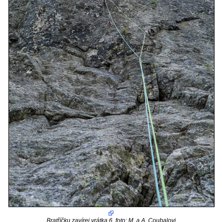
Bratříčku zavírej vrátka 6, foto: M. a A. Coubalovi