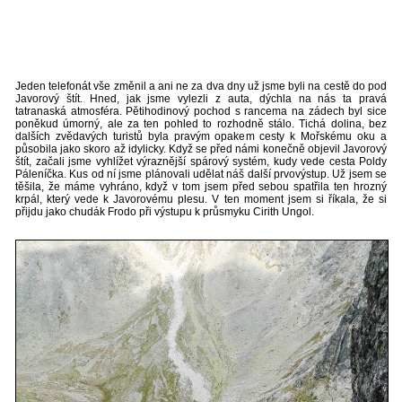
Jeden telefonát vše změnil a ani ne za dva dny už jsme byli na cestě do pod
Javorový štít. Hned, jak jsme vylezli z auta, dýchla na nás ta pravá
tatranaská atmosféra. Pětihodinový pochod s rancema na zádech byl sice
poněkud úmorný, ale za ten pohled to rozhodně stálo. Tichá dolina, bez
dalších zvědavých turistů byla pravým opakem cesty k Mořskému oku a
působila jako skoro až idylicky. Když se před námi konečně objevil Javorový
štít, začali jsme vyhlížet výraznější spárový systém, kudy vede cesta Poldy
Páleníčka. Kus od ní jsme plánovali udělat náš další prvovýstup. Už jsem se
těšila, že máme vyhráno, když v tom jsem před sebou spatřila ten hrozný
krpál, který vede k Javorovému plesu. V ten moment jsem si říkala, že si
přijdu jako chudák Frodo při výstupu k průsmyku Cirith Ungol.