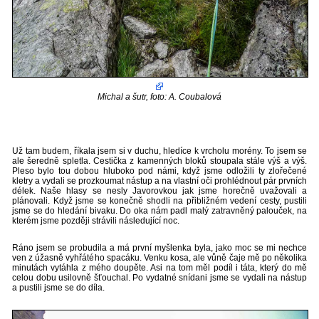
Michal a šutr, foto: A. Coubalová
Už tam budem, říkala jsem si v duchu, hledíce k vrcholu morény. To jsem se
ale šeredně spletla. Cestička z kamenných bloků stoupala stále výš a výš.
Pleso bylo tou dobou hluboko pod námi, když jsme odložili ty zlořečené
kletry a vydali se prozkoumat nástup a na vlastní oči prohlédnout pár prvních
délek. Naše hlasy se nesly Javorovkou jak jsme horečně uvažovali a
plánovali. Když jsme se konečně shodli na přibližném vedení cesty, pustili
jsme se do hledání bivaku. Do oka nám padl malý zatravněný palouček, na
kterém jsme později strávili následující noc.
Ráno jsem se probudila a má první myšlenka byla, jako moc se mi nechce
ven z úžasně vyhřátého spacáku. Venku kosa, ale vůně čaje mě po několika
minutách vytáhla z mého doupěte. Asi na tom měl podíl i táta, který do mě
celou dobu usilovně šťouchal. Po vydatné snídani jsme se vydali na nástup
a pustili jsme se do díla.