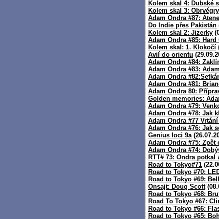
Kolem skal 4: Dubské s
Kolem skal 3: Obrvégry
Adam Ondra #87: Atene
Do Indie přes Pakistán
Kolem skal 2: Jizerky
(0
Adam Ondra #85: Hard 
Kolem skal: 1. Klokočí
Avií do orientu
(29.09.2
Adam Ondra #84: Zaklí
Adam Ondra #83: Adam
Adam Ondra #82:Setká
Adam Ondra #81: Bria
Adam Ondra 80: Přípra
Golden memories: Ad
Adam Ondra #79: Venko
Adam Ondra #78: Jak kl
Adam Ondra #77 Vrtání
Adam Ondra #76: Jak se
Genius loci 9a
(26.07.2
Adam Ondra #75: Zpět d
Adam Ondra #74: Dobý
RTT# 73: Ondra potkal
Road to Tokyo#71
(22.0
Road to Tokyo #70: L
Road to Tokyo #69: Bell
Onsajt: Doug Scott
(08.
Road to Tokyo #68: Bru
Road To Tokyo #67: Cli
Road to Tokyo #66: Flas
Road to Tokyo #65: B