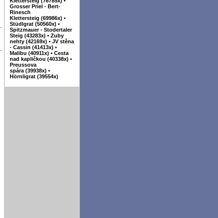
Klettersteig (76785x)
•
Grosser Priel - Bert-
Rinesch
Klettersteig (69986x)
•
Stüdlgrat (50560x)
•
Spitzmauer - Stodertaler
Steig (43283x)
•
Zuby
nehty (42169x)
•
JV stěna
- Cassin (41413x)
•
Malibu (40911x)
•
Cesta
nad kapličkou (40338x)
•
Preussova
spára (39938x)
•
Hörnligrat (39554x)