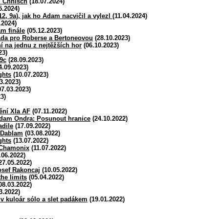
u Chhisch
(18.07.2024)
5.2024)
2, 9a), jak ho Adam nacvičil a vylezl
(11.04.2024)
.2024)
m finále
(05.12.2023)
da pro Roberse a Bertoneovou
(28.10.2023)
í na jednu z nejtěžších hor
(06.10.2023)
23)
 9c
(28.09.2023)
4.09.2023)
ghts
(10.07.2023)
3.2023)
7.03.2023)
3)
ní XIa AF
(07.11.2022)
am Ondra: Posunout hranice
(24.10.2022)
adile
(17.09.2022)
 Dablam
(03.08.2022)
ghts
(13.07.2022)
 Chamonix
(11.07.2022)
.06.2022)
27.05.2022)
osef Rakoncaj
(10.05.2022)
he limits
(05.04.2022)
08.03.2022)
3.2022)
v kuloár sólo a slet padákem
(19.01.2022)