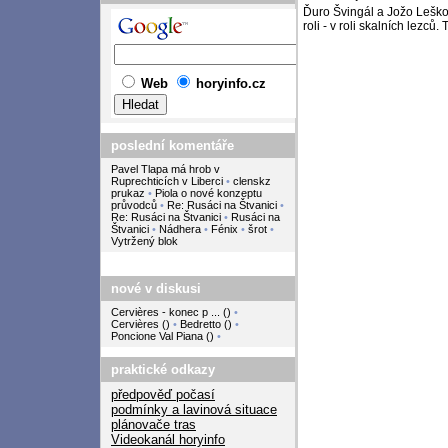
Ďuro Švingál a Jožo Leško j
roli - v roli skalních lezců. T
Web
horyinfo.cz
poslední komentáře
Pavel Tlapa má hrob v
Ruprechticích v Liberci
•
clenskz
prukaz
•
Piola o nové konzeptu
průvodců
•
Re: Rusáci na Štvanici
•
Re: Rusáci na Štvanici
•
Rusáci na
Štvanici
•
Nádhera
•
Fénix
•
šrot
•
Vytržený blok
nové v diskusi
Cervières - konec p ...
(
)
•
Cervières
(
)
•
Bedretto
(
)
•
Poncione Val Piana
(
)
•
praktické odkazy
předpověď počasí
podmínky a lavinová situace
plánovače tras
Videokanál horyinfo