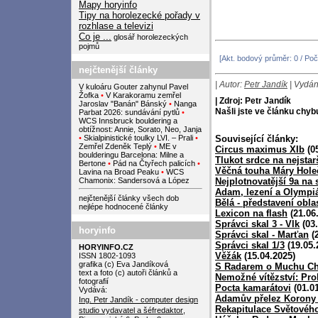
Mapy horyinfo
Tipy na horolezecké pořady v
rozhlase a televizi
Co je ...
glosář horolezeckých
pojmů
[Akt. bodový průměr: 0 / Poč
nejčtenější články
| Autor:
Petr Jandík
| Vydán
V kuloáru Gouter zahynul Pavel
Žofka
•
V Karakoramu zemřel
| Zdroj: Petr Jandík
Jaroslav "Banán" Bánský
•
Nanga
Našli jste ve článku chy
Parbat 2026: sundávání pytlů
•
WCS Innsbruck bouldering a
obtížnost: Annie, Sorato, Neo, Janja
•
Skialpinistické toulky LVI. – Prali
•
Související články:
Zemřel Zdeněk Teplý
•
ME v
Circus maximus XIb
(05
boulderingu Barcelona: Milne a
Tlukot srdce na nejstar
Bertone
•
Pád na Čtyřech palicích
•
Věčná touha Máry Hole
Lavina na Broad Peaku
•
WCS
Chamonix: Sandersová a López
Nejplotnovatější 9a na 
Adam, lezení a Olympi
nejčtenější články všech dob
Bělá - představení oblas
nejlépe hodnocené články
Lexicon na flash
(21.06
Správci skal 3 - Vlk
(03.
horyinfo
Správci skal - Marťan
(2
Správci skal 1/3
(19.05.
HORYINFO.CZ
Věžák
(15.04.2025)
ISSN 1802-1093
grafika (c) Eva Jandíková
S Radarem o Muchu Ch
text a foto (c) autoři článků a
Nemožné vítězství: Pro
fotografií
Pocta kamarátovi
(01.01
Vydává:
Adamův přelez Korony v 
Ing. Petr Jandík - computer design
Rekapitulace Světovéh
studio
vydavatel a šéfredaktor
,