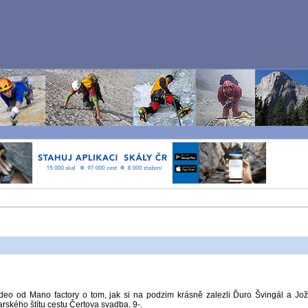
ideo od Mano factory o tom, jak si na podzim krásně zalezli Ďuro Švingál a Jo
rského štítu cestu Čertova svadba, 9-.