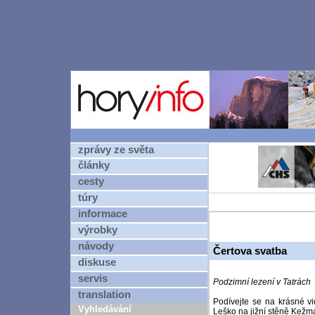
zprávy ze světa
články
cesty
túry
informace
výrobky
návody
Čertova svatba
diskuse
servis
Podzimní lezení v Tatrách
translation
Podívejte se na krásné v
Vyhledávání
Leško na jižní stěně Kežma