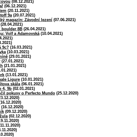
zovou
(08.12.2021)
ař
(06.12.2021)
atem
(20.11.2021)
toff 9a
(20.07.2021)
jský magazín: Závodní lezení
(07.06.2021)
(28.04.2021)
í boulder 8B
(26.04.2021)
gu: Volf a Adamovská
(10.04.2021)
4.2021)
3.2021)
á 9c?
(16.03.2021)
vka
(10.03.2021)
míně
(29.01.2021)
v
(27.01.2021)
ch
(21.01.2021)
.01.2021)
erk
(13.01.2021)
nale Ligure
(10.01.2021)
ítova skála
(06.01.2021)
e 4, 9b
(02.01.2021)
čil pokusy o Perfecto Mundo
(25.12.2020)
3.12.2020)
16.12.2020)
(16.12.2020)
ík
(09.12.2020)
žula
(02.12.2020)
9.11.2020)
11.11.2020)
.11.2020)
10.2020)