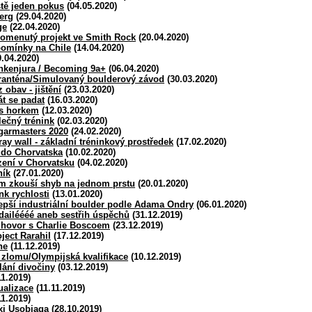
tě jeden pokus
(04.05.2020)
erg
(29.04.2020)
ge
(22.04.2020)
pomenutý projekt ve Smith Rock
(20.04.2020)
pomínky na Chile
(14.04.2020)
.04.2020)
ankenjura / Becoming 9a+
(06.04.2020)
aranténa/Simulovaný boulderový závod
(30.03.2020)
 obav - jištění
(23.03.2020)
t se padat
(16.03.2020)
 s horkem
(12.03.2020)
ečný trénink
(02.03.2020)
garmasters 2020
(24.02.2020)
ay wall - základní tréninkový prostředek
(17.02.2020)
 do Chorvatska
(10.02.2020)
zení v Chorvatsku
(04.02.2020)
ník
(27.01.2020)
m zkouší shyb na jednom prstu
(20.01.2020)
nk rychlosti
(13.01.2020)
epší industriální boulder podle Adama Ondry
(06.01.2020)
dailéééé aneb sestřih úspěchů
(31.12.2019)
zhovor s Charlie Boscoem
(23.12.2019)
ject Rarahil
(17.12.2019)
ne
(11.12.2019)
zlomu/Olympijská kvalifikace
(10.12.2019)
lání divočiny
(03.12.2019)
11.2019)
ualizace
(11.11.2019)
11.2019)
xi Usobiaga
(28.10.2019)