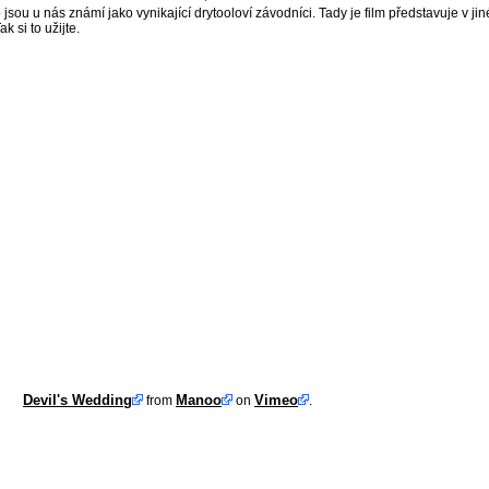
sou u nás známí jako vynikající drytooloví závodníci. Tady je film představuje v jin
ak si to užijte.
Devil's Wedding
Manoo
Vimeo
from
on
.