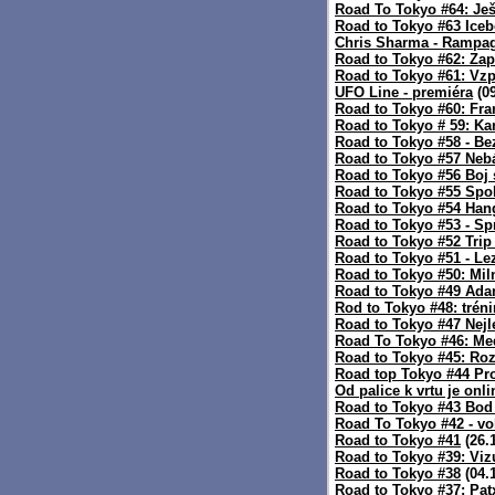
Road To Tokyo #64: Ješ
Road to Tokyo #63 Iceb
Chris Sharma - Rampa
Road to Tokyo #62: Za
Road to Tokyo #61: Vz
UFO Line - premiéra
(09
Road to Tokyo #60: Fr
Road to Tokyo # 59: K
Road to Tokyo #58 - Bez
Road to Tokyo #57 Nebá
Road to Tokyo #56 Boj
Road to Tokyo #55 Spol
Road to Tokyo #54 Han
Road to Tokyo #53 - Spr
Road to Tokyo #52 Trip
Road to Tokyo #51 - Le
Road to Tokyo #50: Mil
Road to Tokyo #49 Ada
Rod to Tokyo #48: tréni
Road to Tokyo #47 Nejl
Road To Tokyo #46: Me
Road to Tokyo #45: Ro
Road top Tokyo #44 Pro
Od palice k vrtu je onli
Road to Tokyo #43 Bod 
Road To Tokyo #42 - vo
Road to Tokyo #41
(26.
Road to Tokyo #39: Viz
Road to Tokyo #38
(04.
Road to Tokyo #37: Pat