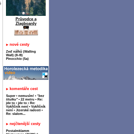
é
Průvodce a
Zlagboardy
nové cesty
Zeď nářků (Walling
Wall) (8-/8)
Pinocchio (5a)
komentáře cest
Super
•
nemusím!
•
"bez
titulku"
•
22 metru
•
Re:
jde to
•
jde to
•
Re:
Vykřičník není
•
Vykřičník
není
•
Jizerské radosti
•
Re: slalom...
nejčtenější cesty
Postalmklamm