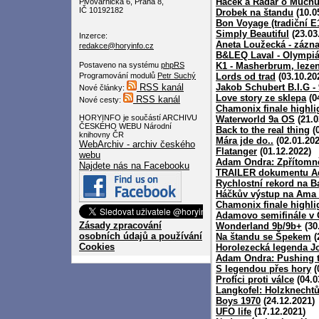
Háček a Radar o Much
Pivovarnická 6, Praha 8,
IČ 10192182
Drobek na štandu
(10.0
Bon Voyage (tradiční E1
Simply Beautiful
(23.03
Inzerce:
Aneta Loužecká - zázna
redakce@horyinfo.cz
B&LEQ Laval - Olympiá
Postaveno na systému
phpRS
K1 - Masherbrum, lezen
Programování modulů
Petr Suchý
Lords od trad
(03.10.20
RSS kanál
Jakob Schubert B.I.G -
Nové články:
Love story ze sklepa
(0
RSS kanál
Nové cesty:
Chamonix finale highli
HORYINFO je součástí ARCHIVU
Waterworld 9a OS
(21.0
ČESKÉHO WEBU Národní
Back to the real thing
(0
knihovny ČR
Mára jde do..
(02.01.202
WebArchiv - archiv českého
Flatanger
(01.12.2022)
webu
Adam Ondra: Zpřítomně
Najdete nás na Facebooku
TRAILER dokumentu Ad
Rychlostní rekord na B
Háčkův výstup na Ama
Chamonix finale highli
Adamovo semifinále v
Zásady zpracování
Wonderland 9b/9b+
(30
osobních údajů a používání
Na štandu se Špekem
(
Cookies
Horolezecká legenda J
Adam Ondra: Pushing t
S legendou přes hory
(
Profíci proti válce
(04.0
Langkofel: Holzknechtů
Boys 1970
(24.12.2021)
UFO life
(17.12.2021)