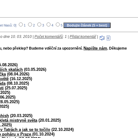
et hlasů: 0]
1
2
3
4
5
o dne 10. 03. 2010 |
Počet komentářů
: 1 |
Přidat komentář
|
Napište nám
bu, nebo překlep? Budeme vděční za upozornění.
. Děkujeme
.08.2026)
ších skalách
(03.05.2026)
čka
(08.04.2026)
světě
(16.12.2025)
áda
(08.10.2025)
ti
(25.07.2025)
.2025)
06.2025)
8.05.2025)
2025)
hish
(20.03.2025)
kletá mistryně světa
(20.01.2025)
.2025)
Tatrách a jak se to točilo
(22.10.2024)
o poháru v Praze
(01.10.2024)