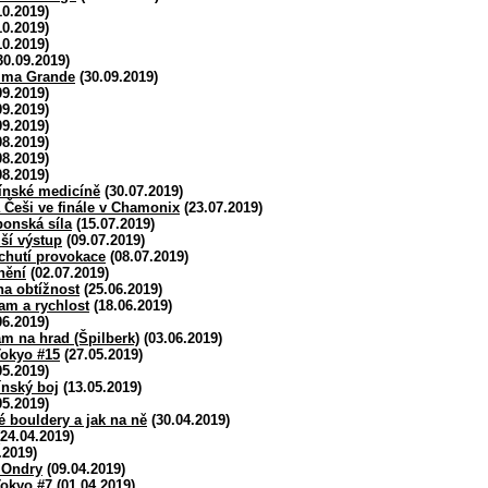
10.2019)
10.2019)
10.2019)
30.09.2019)
Cima Grande
(30.09.2019)
09.2019)
09.2019)
09.2019)
08.2019)
08.2019)
08.2019)
ínské medicíně
(30.07.2019)
 Češi ve finále v Chamonix
(23.07.2019)
ponská síla
(15.07.2019)
ší výstup
(09.07.2019)
chutí provokace
(08.07.2019)
nění
(02.07.2019)
 na obtížnost
(25.06.2019)
am a rychlost
(18.06.2019)
06.2019)
m na hrad (Špilberk)
(03.06.2019)
okyo #15
(27.05.2019)
05.2019)
ínský boj
(13.05.2019)
05.2019)
 bouldery a jak na ně
(30.04.2019)
24.04.2019)
.2019)
 Ondry
(09.04.2019)
okyo #7
(01.04.2019)