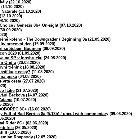
kály
(22.10.2020)
(14.10.2020)
 Naturale
(13.10.2020)
(12.10.2020)
8.10.2020)
Choice / Genezis 8b+ On-sight
(07.10.2020)
(30.09.2020)
020)
něné koleno - The Downgrader / Beginning 9a
(21.09.2020)
ův pracovní den
(15.09.2020)
ní se Sebem Bouinem
(08.09.2020)
ncon 2020
(01.09.2020)
va na SP v Innsbrucku
(24.08.2020)
am Ondra
(20.08.2020)
vní trénink
(18.08.2020)
asifikuje cesty?
(11.08.2020)
 na písku
(04.08.2020)
 vrtá cesta
(27.07.2020)
020)
o Itálie
(21.07.2020)
vání Beckova
(14.07.2020)
 Adama
(10.07.2020)
6.2020)
EDOBOREC 8C+
(16.06.2020)
y Full of Bad Berries 8a (5.13b) / uncut with commentary
(09.06.2020)
06.2020)
tal Rider 8C+
(02.06.2020)
mb free
(26.05.2020)
h It
(19.05.2020)
ohemian Rhapsody
(12.05.2020)