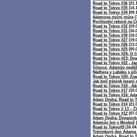
Road to Tokyo #36
(21.
Road to Tokyo #35
(14.
Road to Tokyo #34
(09.
Adamova noční můra
(
Rychlostní rekord na 
Road to Tokyo #32
(24.
Road to Tokyo #31
(16.
Road to Tokyo #30
(10.
Road to Tokyo #27
(19.
Road to Tokyo #26
(13.
Road to Tokyo #25
(05.
Road to Tokyo #24: O č
Road to Tokyo #23: Dva
Road to Tokyo #22 - Ja
Silence, Adamův nejtěž
Nádhera v Labáku s pří
Road to Tokyo #20: Zra
Jak bolí trénink lezení
Road to Tokyo #18 - Ad
Road to Tokyo #17
(10.
Road to Tokyo #16: Ada
Adam Ondra: Road to T
Road to Tokyo #14
(21.
Road to Tokyo # 13 – Č
Road to Tokyo #12
(07.
Adam Ondra: Dynanické
Adamův boj v Moskvě
(
Road to Tokyo#9
(16.04
Tréninkový den Adama
Adam Ondra. Road to T