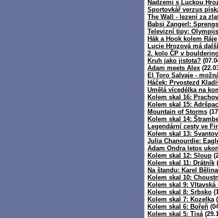
Nadzemí s Luckou Hro
Sportovkář verzus písk
The Wall - lezení za zl
Babsi Zangerl: Sprengs
Televizní tipy: Olympi
Hák a Hook kolem Ráje
Lucie Hrozová má dalš
2. kolo ČP v boulderin
Kruh jako jistota?
(07.0
Adam meets Alex
(22.0
El Toro Salvaje - možn
Háček: Prvostezd Kladí
Umělá vícedélka na ko
Kolem skal 16: Pracho
Kolem skal 15: Adršpa
Mountain of Storms
(17
Kolem skal 14: Štramb
Legendární cesty ve Fi
Kolem skal 13: Svantov
Julia Chanourdie: Eagl
Adam Ondra letos ukon
Kolem skal 12: Sloup
(2
Kolem skal 11: Drátník
(
Na štandu: Karel Bělina
Kolem skal 10: Choustn
Kolem skal 9: Vltavská 
Kolem skal 8: Srbsko
(1
Kolem skal 7: Kozelka
(
Kolem skal 6: Bořeň
(04
Kolem skal 5: Tisá
(29.