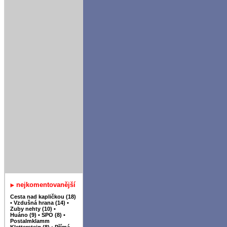
nejkomentovanější
Cesta nad kapličkou (18)
•
Vzdušná hrana (14)
•
Zuby nehty (10)
•
Huáno (9)
•
SPO (8)
•
Postalmklamm
Klettersteig (8)
•
Přímá