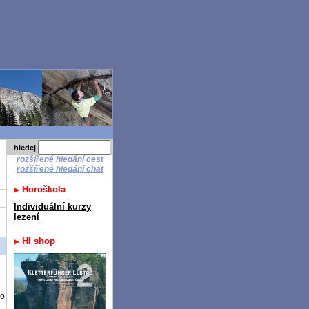
hledej
rozšířené hledání cest
rozšířené hledání chat
Horoškola
Individuální kurzy
lezení
HI shop
žo