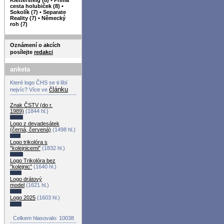
cesta holubiček (8)
•
Sokolík (7)
•
Separate
Reality (7)
•
Německý
roh (7)
Oznámení o akcích
posílejte
redakci
anketa
Které logo ČHS se ti líbí
článku
nejvíc? Více ve
Znak ČSTV (do r.
1989)
(1844 hl.)
Logo z devadesátek
(černá, červená)
(1498 hl.)
Logo trikolóra s
"kolejnicemi"
(1832 hl.)
Logo Trikolóra bez
"kolejnic"
(1640 hl.)
Logo drátový
model
(1621 hl.)
Logo 2025
(1603 hl.)
Celkem hlasovalo: 10038