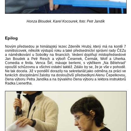
Honza Bloudek. Karel Kocourek, foto: Petr Jandík
Epilog
Novým předsedou je himálajský lezec Zdeněk Hrubý, který má na kontě 7
osmitisícovek, několik výstupů roku a také předsednictví správní rady ČEZu
a náměstkování u Sobotky na financích. Vedení doplňují místopředsedové
Jan Boudek a Petr Resch a výboři Česenek, Čermák, Wolf a Uherka.
Comedia e finita. Venca Širl, mávaje berlemi, s výkřikem „Na Bělehrad“
opouští schůzovnu a všichni ostatní taktéž. Zdálo by se, že je vše v pohodě.
Ne tak docela. Již v pondělí dorazily na sekretariát jako odměna za práci ve
funkcích disciplinární žaloby na doslouživší předsedkyni Alenu Čepelkovou,
člena výboru Petra Jandíka a na bývalého člena výboru a lektora instruktorů
Radka Lienertha.