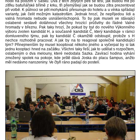
hodil na podzim v Sasku. Dva z těch zbylých pěti se těší, jak budou mít po
zítřku bafuňářské břímě z krku, tři přemýšlejí jak se budou zítra prezentovat
při volbě. K půlnoci se pět mohykánů přesunuje do hotelu a u vínka spřádají
varianty, jak čelit možným katastrofám. Jednak hrozí, že nepřijedou lidi a
valná hromada nebude usnášeníschopná. To by pak museli ve stávající
oslabené sestavě dotáhnout všechny hrozící průšvihy do řádné Valné
hromady v březnu. Pak taky hrozí, že pokud by byl do nového Výkonného
výboru zvolen kandidát H, a současně kandidát Č, který kandiduje v rámci
domluveného týmu, pak by kandidát Č okamžitě odstoupil, protože s H
nechce rozhodně pracovat. A jak by na to reagoval společně kandidující
tým? Přinejmenším by musel kooptovat někoho jiného a vyčerpal by si tak
jednu kooptaci hned na začátku. Všichni taky řeší, jak to udělat s rozpočtem,
oslabeným o dva melouny, které nedodala Sazka. Zavírací hodina vyhání
zmožený spolek na pokoje, kde ještě dává Joska do placu šampus, anžto
měl nedávno narozeniny. Ve čtyři ráno padají do postelí.