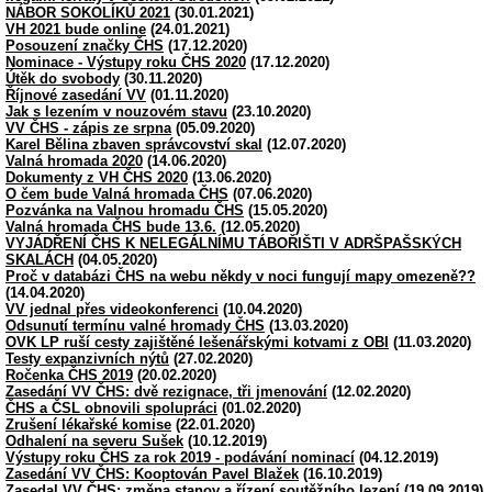
NÁBOR SOKOLÍKŮ 2021
(30.01.2021)
VH 2021 bude online
(24.01.2021)
Posouzení značky ČHS
(17.12.2020)
Nominace - Výstupy roku ČHS 2020
(17.12.2020)
Útěk do svobody
(30.11.2020)
Říjnové zasedání VV
(01.11.2020)
Jak s lezením v nouzovém stavu
(23.10.2020)
VV ČHS - zápis ze srpna
(05.09.2020)
Karel Bělina zbaven správcovství skal
(12.07.2020)
Valná hromada 2020
(14.06.2020)
Dokumenty z VH ČHS 2020
(13.06.2020)
O čem bude Valná hromada ČHS
(07.06.2020)
Pozvánka na Valnou hromadu ČHS
(15.05.2020)
Valná hromada ČHS bude 13.6.
(12.05.2020)
VYJÁDŘENÍ ČHS K NELEGÁLNÍMU TÁBOŘIŠTI V ADRŠPAŠSKÝCH
SKALÁCH
(04.05.2020)
Proč v databázi ČHS na webu někdy v noci fungují mapy omezeně??
(14.04.2020)
VV jednal přes videokonferenci
(10.04.2020)
Odsunutí termínu valné hromady ČHS
(13.03.2020)
OVK LP ruší cesty zajištěné lešenářskými kotvami z OBI
(11.03.2020)
Testy expanzivních nýtů
(27.02.2020)
Ročenka ČHS 2019
(20.02.2020)
Zasedání VV ČHS: dvě rezignace, tři jmenování
(12.02.2020)
ČHS a ČSL obnovili spolupráci
(01.02.2020)
Zrušení lékařské komise
(22.01.2020)
Odhalení na severu Sušek
(10.12.2019)
Výstupy roku ČHS za rok 2019 - podávání nominací
(04.12.2019)
Zasedání VV ČHS: Kooptován Pavel Blažek
(16.10.2019)
Zasedal VV ČHS: změna stanov a řízení soutěžního lezení
(19.09.2019)