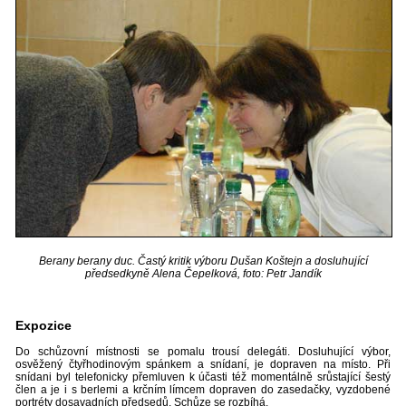
Berany berany duc. Častý kritik výboru Dušan Koštejn a dosluhující
předsedkyně Alena Čepelková, foto: Petr Jandík
Expozice
Do schůzovní místnosti se pomalu trousí delegáti. Dosluhující výbor,
osvěžený čtyřhodinovým spánkem a snídaní, je dopraven na místo. Při
snídani byl telefonicky přemluven k účasti též momentálně srůstající šestý
člen a je i s berlemi a krčním límcem dopraven do zasedačky, vyzdobené
portréty dosavadních předsedů. Schůze se rozbíhá.