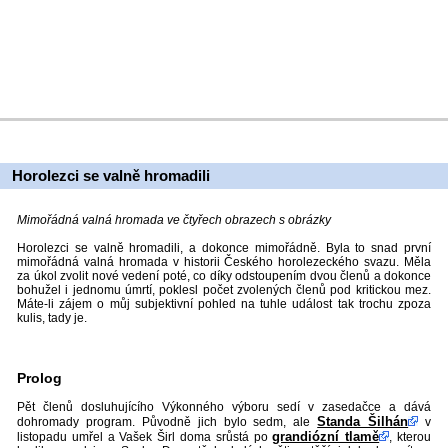
Horolezci se valně hromadili
Mimořádná valná hromada ve čtyřech obrazech s obrázky
Horolezci se valně hromadili, a dokonce mimořádně. Byla to snad první
mimořádná valná hromada v historii Českého horolezeckého svazu. Měla
za úkol zvolit nové vedení poté, co díky odstoupením dvou členů a dokonce
bohužel i jednomu úmrtí, poklesl počet zvolených členů pod kritickou mez.
Máte-li zájem o můj subjektivní pohled na tuhle událost tak trochu zpoza
kulis, tady je.
Prolog
Pět členů dosluhujícího Výkonného výboru sedí v zasedačce a dává
Standa Šilhán
dohromady program. Původně jich bylo sedm, ale
v
grandiózní tlamě
listopadu umřel a Vašek Širl doma srůstá po
, kterou