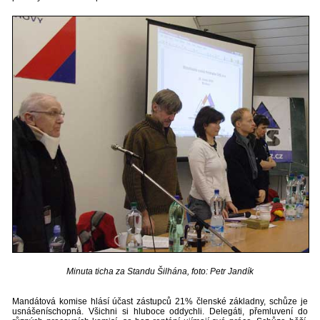
Minuta ticha za Standu Šilhána, foto: Petr Jandík
Mandátová komise hlásí účast zástupců 21% členské základny, schůze je
usnášeníschopná. Všichni si hluboce oddychli. Delegáti, přemluvení do