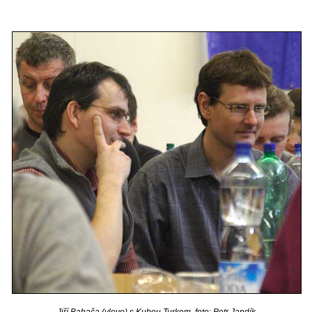
Jiří Babača (vlevo) s Kubou Turkem, foto: Petr Jandík