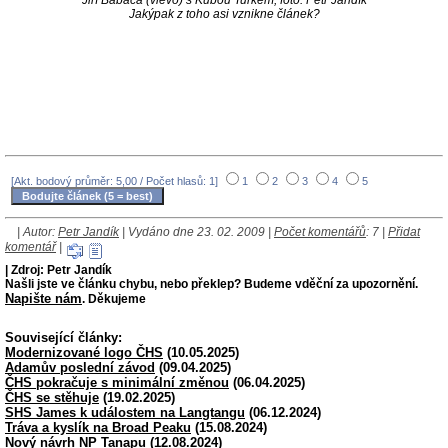
Jakýpak z toho asi vznikne článek?
[Akt. bodový průměr: 5,00 / Počet hlasů: 1]
1
2
3
4
5
| Autor:
Petr Jandík
| Vydáno dne 23. 02. 2009 |
Počet komentářů
: 7 |
Přidat
komentář
|
| Zdroj: Petr Jandík
Našli jste ve článku chybu, nebo překlep? Budeme vděční za upozornění.
Napište nám
. Děkujeme
Související články:
Modernizované logo ČHS
(10.05.2025)
Adamův poslední závod
(09.04.2025)
ČHS pokračuje s minimální změnou
(06.04.2025)
ČHS se stěhuje
(19.02.2025)
SHS James k událostem na Langtangu
(06.12.2024)
Tráva a kyslík na Broad Peaku
(15.08.2024)
Nový návrh NP Tanapu
(12.08.2024)