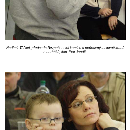
Vladimír Těšitel, předseda Bezpečnostní komise a neúnavný testovač kruhů
a borháků, foto: Petr Jandík