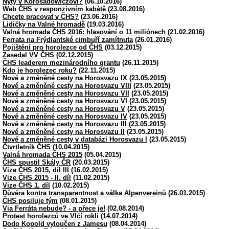
Nýty v Korosadowiczovi?
(06.10.2016)
Web ČHS v responzivním kabátě
(23.08.2016)
Chcete pracovat v ČHS?
(23.06.2016)
Lidičky na Valné hromadě
(19.03.2016)
Valná hromada ČHS 2016: hlasování o 11 miliónech
(21.02.2016)
Ferrata na Frýdlantské cimbuří zamítnuta
(26.01.2016)
Pojištění pro horolezce od ČHS
(03.12.2015)
Zasedal VV ČHS
(02.12.2015)
ČHS leaderem mezinárodního grantu
(26.11.2015)
Kdo je horolezec roku?
(22.11.2015)
Nové a změněné cesty na Horosvazu IX
(23.05.2015)
Nové a změněné cesty na Horosvazu VIII
(23.05.2015)
Nové a změněné cesty na Horosvazu VII
(23.05.2015)
Nové a změněné cesty na Horosvazu VI
(23.05.2015)
Nové a změněné cesty na Horosvazu V
(23.05.2015)
Nové a změněné cesty na Horosvazu IV
(23.05.2015)
Nové a změněné cesty na Horosvazu III
(23.05.2015)
Nové a změněné cesty na Horosvazu II
(23.05.2015)
Nové a změněné cesty v databázi Horosvazu I
(23.05.2015)
Čtvrtletník ČHS
(10.04.2015)
Valná hromada ČHS 2015
(05.04.2015)
ČHS spustil Skály ČR
(20.03.2015)
Vize ČHS 2015, díl III
(16.02.2015)
Vize ČHS 2015 - II. díl
(11.02.2015)
Vize ČHS 1. díl
(10.02.2015)
Důvěra kontra transparentnost a válka Alpenvereinů
(26.01.2015)
ČHS posiluje tým
(08.01.2015)
Via Ferráta nebude? - a přece je!
(02.08.2014)
Protest horolezců ve Vlčí rokli
(14.07.2014)
Dodo Kopold vyloučen z Jamesu
(08.04.2014)