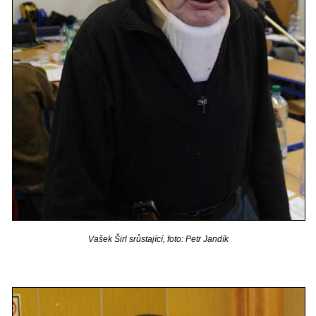
Vašek Širl srůstající, foto: Petr Jandík