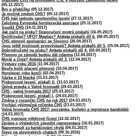
Odpověď ČHS na prohlášení ČSL k odtržení závodního lezení
(05.12.2017)
Boj o překližku
(05.12.2017)
Je možné změnit ČHS?
(05.12.2017)
ČHS hájí jednotu sportovního lezení
(27.11.2017)
Založena Evropská horolezecká asociace
(25.11.2017)
Soutěž ČHS
(14.11.2017)
Jak začít na písku? Doporučení mistrů pískařů
(16.05.2017)
Dojišťování? UFO? Maglajz? Anketa pískařů díl 6.
(08.05.2017)
ČHS obnovil spolupráci se Slovinci
(26.04.2017)
Jsou ještě možnosti prvovýstupů? Anketa pískařů díl 5.
(25.04.2017)
Dobrodružství na písku? Anketa pískařů díl 4.
(20.04.2017)
Přenosy ze závodů budou dál zdarma
(12.04.2017)
Morál a čísla? Anketa pískařů díl 3.
(12.04.2017)
Výstupy roku 2016
(11.04.2017)
Bouře kvůli placení přenosů
(10.04.2017)
Horolezec roku končí
(02.04.2017)
Sázka o 10 klacků
(31.03.2017)
Pískovcové lezení, pískaři II.
(31.03.2017)
Úplná pravda o Valné hromadě
(29.03.2017)
ČHS - valná hromada 2017
(25.03.2017)
Pískovcové lezení, pískaři I.
(24.03.2017)
Změna v rozpočtu ČHS na rok 2017
(24.03.2017)
Vychází výjimečná ročenka ČHS
(23.03.2017)
Valná hromada ČHS 2017: pozvánka, bulletin a registrace kandidátů
(14.03.2017)
ČHS vypisuje výběrové řízení
(12.02.2017)
Zpráva o výsledcích závodní reprezentace
(18.01.2017)
Napomenutí za kartáčování chytů
(04.01.2017)
Slevy na slovinských chatách
(09.10.2016)