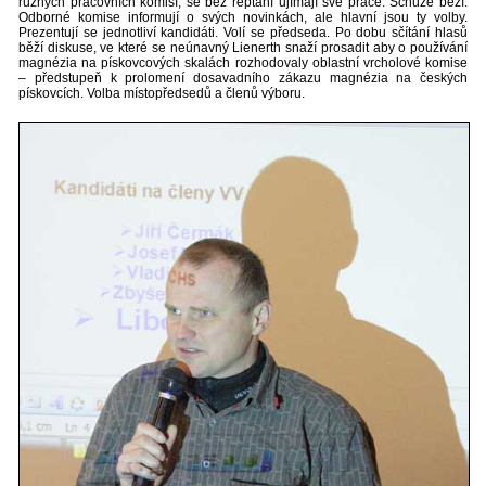
různých pracovních komisí, se bez reptání ujímají své práce. Schůze běží.
Odborné komise informují o svých novinkách, ale hlavní jsou ty volby.
Prezentují se jednotliví kandidáti. Volí se předseda. Po dobu sčítání hlasů
běží diskuse, ve které se neúnavný Lienerth snaží prosadit aby o používání
magnézia na pískovcových skalách rozhodovaly oblastní vrcholové komise
– předstupeň k prolomení dosavadního zákazu magnézia na českých
pískovcích. Volba místopředsedů a členů výboru.