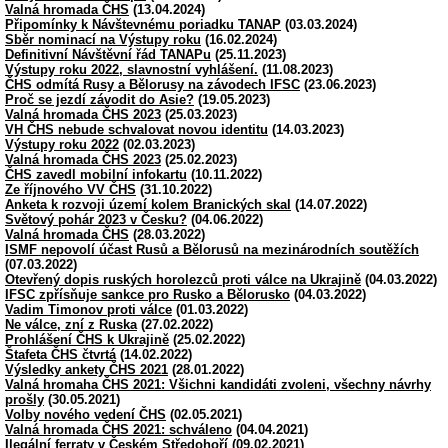
Valná hromada ČHS
(13.04.2024)
Připomínky k Návštevnému poriadku TANAP
(03.03.2024)
Sběr nominací na Výstupy roku
(16.02.2024)
Definitivní Návštěvní řád TANAPu
(25.11.2023)
Výstupy roku 2022, slavnostní vyhlášení.
(11.08.2023)
ČHS odmítá Rusy a Bělorusy na závodech IFSC
(23.06.2023)
Proč se jezdí závodit do Asie?
(19.05.2023)
Valná hromada ČHS 2023
(25.03.2023)
VH ČHS nebude schvalovat novou identitu
(14.03.2023)
Výstupy roku 2022
(02.03.2023)
Valná hromada ČHS 2023
(25.02.2023)
ČHS zavedl mobilní infokartu
(10.11.2022)
Ze říjnového VV ČHS
(31.10.2022)
Anketa k rozvoji území kolem Branických skal
(14.07.2022)
Světový pohár 2023 v Česku?
(04.06.2022)
Valná hromada ČHS
(28.03.2022)
ISMF nepovolí účast Rusů a Bělorusů na mezinárodních soutěžích
(07.03.2022)
Otevřený dopis ruských horolezců proti válce na Ukrajině
(04.03.2022)
IFSC zpřísňuje sankce pro Rusko a Bělorusko
(04.03.2022)
Vadim Timonov proti válce
(01.03.2022)
Ne válce, zní z Ruska
(27.02.2022)
Prohlášení ČHS k Ukrajině
(25.02.2022)
Štafeta ČHS čtvrtá
(14.02.2022)
Výsledky ankety ČHS 2021
(28.01.2022)
Valná hromaha ČHS 2021: Všichni kandidáti zvoleni, všechny návrhy
prošly
(30.05.2021)
Volby nového vedení ČHS
(02.05.2021)
Valná hromada ČHS 2021: schváleno
(04.04.2021)
Ilegální ferraty v Českém Středohoří
(09.02.2021)