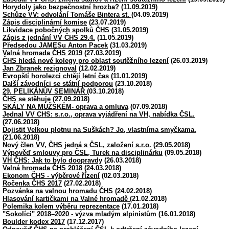
Horydoly jako bezpečnostní hrozba?
(11.09.2019)
Schůze VV: odvolání Tomáše Bintera st.
(04.09.2019)
Zápis disciplinární komise
(23.07.2019)
Likvidace pobočných spolků ČHS
(31.05.2019)
Zápis z jednání VV ČHS 29.4.
(11.05.2019)
Předsedou JAMESu Anton Pacek
(31.03.2019)
Valná hromada ČHS 2019
(27.03.2019)
ČHS hledá nové kolegy pro oblast soutěžního lezení
(26.03.2019)
Jan Zbranek rezignoval
(12.02.2019)
Evropští horolezci chtějí letní čas
(11.01.2019)
Další závodníci se státní podporou
(23.10.2018)
29. PELIKÁNŮV SEMINÁŘ
(03.10.2018)
ČHS se stěhuje
(27.09.2018)
SKÁLY NA MUŽSKÉM- oprava a omluva
(07.09.2018)
Jednal VV CHS: s.r.o., oprava vyjádření na VH, nabídka ČSL.
(27.06.2018)
Dojistit Velkou plotnu na Suškách? Jo, vlastníma smyčkama.
(21.06.2018)
Nový člen VV, ČHS jedná s ČSL, založení s.r.o.
(29.05.2018)
Výpověď smlouvy pro ČSL, Turek na disciplinárku
(09.05.2018)
VH ČHS: Jak to bylo doopravdy
(26.03.2018)
Valná hromada ČHS 2018
(24.03.2018)
Ekonom ČHS - výběrové řízení
(02.03.2018)
Ročenka ČHS 2017
(27.02.2018)
Pozvánka na valnou hromadu ČHS
(24.02.2018)
Hlasování kartičkami na Valné hromadě
(21.02.2018)
Polemika kolem výběru reprezentace
(17.01.2018)
"Sokolíci" 2018–2020 - výzva mladým alpinistům
(16.01.2018)
Boulder kodex 2017
(17.12.2017)