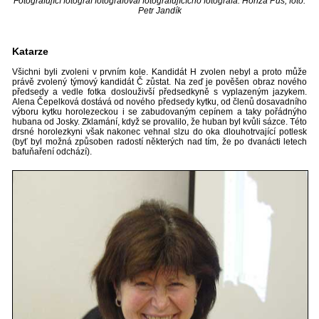
Fotografující fotograf fotografoval fotografujícícho fotografa: Honza Puš, foto:
Petr Jandík
Katarze
Všichni byli zvoleni v prvním kole. Kandidát H zvolen nebyl a proto může
právě zvolený týmový kandidát Č zůstat. Na zeď je pověšen obraz nového
předsedy a vedle fotka doslouživší předsedkyně s vyplazeným jazykem.
Alena Čepelková dostává od nového předsedy kytku, od členů dosavadního
výboru kytku horolezeckou i se zabudovaným cepínem a taky pořádnýho
hubana od Josky. Zklamání, když se provalilo, že huban byl kvůli sázce. Této
drsné horolezkyni však nakonec vehnal slzu do oka dlouhotrvající potlesk
(byť byl možná způsoben radostí některých nad tím, že po dvanácti letech
bafuňaření odchází).