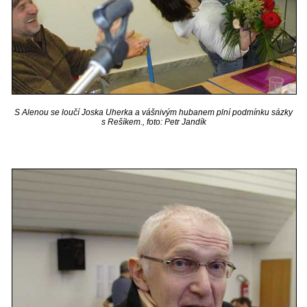
S Alenou se loučí Joska Uherka a vášnivým hubanem plní podmínku sázky
s Rešíkem., foto: Petr Jandík