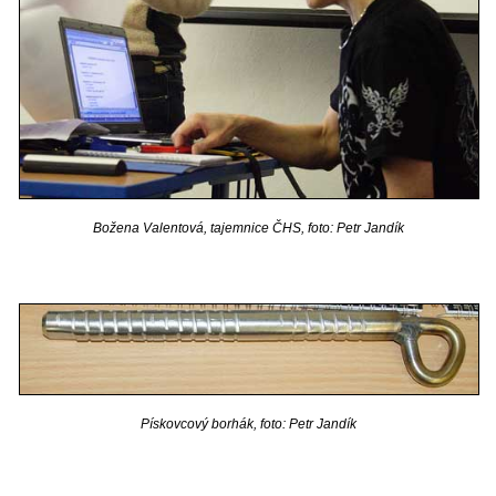
Božena Valentová, tajemnice ČHS, foto: Petr Jandík
Pískovcový borhák, foto: Petr Jandík