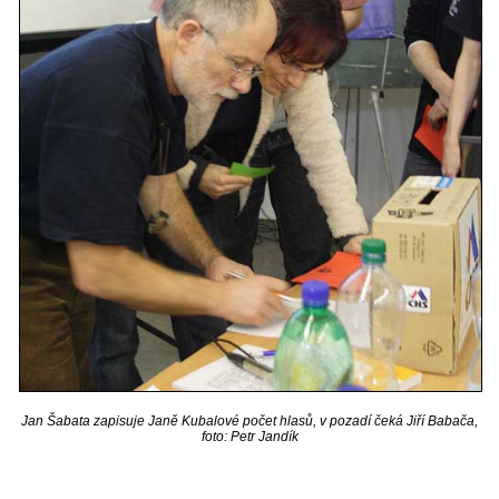
Jan Šabata zapisuje Janě Kubalové počet hlasů, v pozadí čeká Jiří Babača,
foto: Petr Jandík