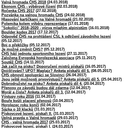
Valná hromada ČHS 2018
(24.03.2018)
Ekonom ČHS - výběrové řízení
(02.03.2018)
Ročenka ČHS 2017
(27.02.2018)
Pozvánka na valnou hromadu ČHS
(24.02.2018)
Hlasování kartičkami na Valné hromadě
(21.02.2018)
Polemika kolem výběru reprezentace
(17.01.2018)
"Sokolíci" 2018–2020 - výzva mladým alpinistům
(16.01.2018)
Boulder kodex 2017
(17.12.2017)
Odpověď ČHS na prohlášení ČSL k odtržení závodního lezení
(05.12.2017)
Boj o překližku
(05.12.2017)
Je možné změnit ČHS?
(05.12.2017)
ČHS hájí jednotu sportovního lezení
(27.11.2017)
Založena Evropská horolezecká asociace
(25.11.2017)
Soutěž ČHS
(14.11.2017)
Jak začít na písku? Doporučení mistrů pískařů
(16.05.2017)
Dojišťování? UFO? Maglajz? Anketa pískařů díl 6.
(08.05.2017)
ČHS obnovil spolupráci se Slovinci
(26.04.2017)
Jsou ještě možnosti prvovýstupů? Anketa pískařů díl 5.
(25.04.2017)
Dobrodružství na písku? Anketa pískařů díl 4.
(20.04.2017)
Přenosy ze závodů budou dál zdarma
(12.04.2017)
Morál a čísla? Anketa pískařů díl 3.
(12.04.2017)
Výstupy roku 2016
(11.04.2017)
Bouře kvůli placení přenosů
(10.04.2017)
Horolezec roku končí
(02.04.2017)
Sázka o 10 klacků
(31.03.2017)
Pískovcové lezení, pískaři II.
(31.03.2017)
Úplná pravda o Valné hromadě
(29.03.2017)
ČHS - valná hromada 2017
(25.03.2017)
Pískovcové lezení, pískaři I.
(24.03.2017)