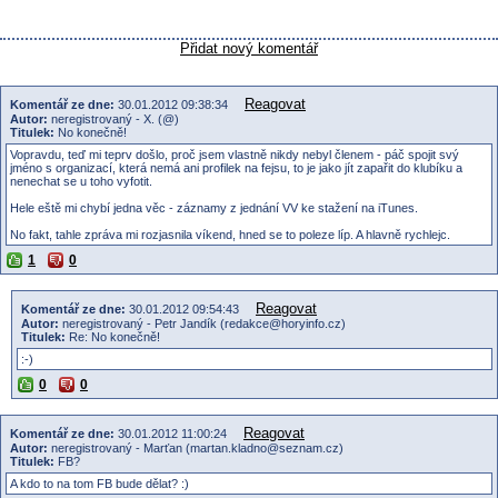
Přidat nový komentář
Reagovat
Komentář ze dne:
30.01.2012 09:38:34
Autor:
neregistrovaný - X. (@)
Titulek:
No konečně!
Vopravdu, teď mi teprv došlo, proč jsem vlastně nikdy nebyl členem - páč spojit svý
jméno s organizací, která nemá ani profilek na fejsu, to je jako jít zapařit do klubíku a
nenechat se u toho vyfotit.
Hele eště mi chybí jedna věc - záznamy z jednání VV ke stažení na iTunes.
No fakt, tahle zpráva mi rozjasnila víkend, hned se to poleze líp. A hlavně rychlejc.
1
0
Reagovat
Komentář ze dne:
30.01.2012 09:54:43
Autor:
neregistrovaný - Petr Jandík (redakce@horyinfo.cz)
Titulek:
Re: No konečně!
:-)
0
0
Reagovat
Komentář ze dne:
30.01.2012 11:00:24
Autor:
neregistrovaný - Marťan (martan.kladno@seznam.cz)
Titulek:
FB?
A kdo to na tom FB bude dělat? :)