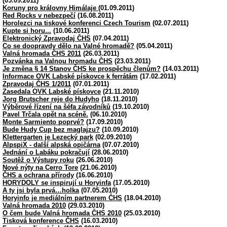
(05.09.2011)
Koruny pro královny Himálaje
(01.09.2011)
Red Rocks v nebezpečí
(16.08.2011)
Horolezci na tiskové konferenci Czech Tourism
(02.07.2011)
Kupte si horu...
(10.06.2011)
Elektronický Zpravodaj ČHS
(07.04.2011)
Co se doopravdy dělo na Valné hromadě?
(05.04.2011)
Valná hromada ČHS 2011
(26.03.2011)
Pozvánka na Valnou hromadu ČHS
(23.03.2011)
Je změna § 14 Stanov ČHS ke prospěchu členům?
(14.03.2011)
Informace OVK Labské pískovce k ferrátám
(17.02.2011)
Zpravodaj ČHS 1/2011
(07.01.2011)
Zasedala OVK Labské pískovce
(21.11.2010)
Jorg Brutscher reje do Hudyho
(18.11.2010)
Výběrové řízení na šéfa závodníků
(19.10.2010)
Pavel Trčala opět na scéně.
(06.10.2010)
Monte Sarmiento poprvé?
(17.09.2010)
Bude Hudy Cup bez maglajzu?
(10.09.2010)
Klettergarten je Lezecký park
(02.09.2010)
AlpspiX - další alpská opičárna
(07.07.2010)
Jednání o Labáku pokračují
(28.06.2010)
Soutěž o Výstupy roku
(26.06.2010)
Nové nýty na Cerro Tore
(21.06.2010)
ČHS a ochrana přírody
(16.06.2010)
HORYDOLY se inspirují u Horyinfa
(17.05.2010)
A ty jsi byla prvá…holka
(07.05.2010)
Horyinfo je mediálním partnerem ČHS
(18.04.2010)
Valná hromada 2010
(29.03.2010)
O čem bude Valná hromada ČHS 2010
(25.03.2010)
Tisková konference ČHS
(16.03.2010)