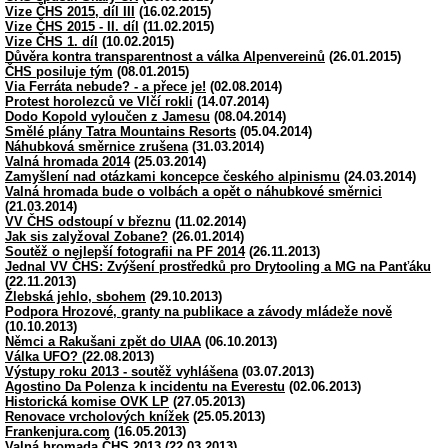
Vize ČHS 2015, díl III
(16.02.2015)
Vize ČHS 2015 - II. díl
(11.02.2015)
Vize ČHS 1. díl
(10.02.2015)
Důvěra kontra transparentnost a válka Alpenvereinů
(26.01.2015)
ČHS posiluje tým
(08.01.2015)
Via Ferráta nebude? - a přece je!
(02.08.2014)
Protest horolezců ve Vlčí rokli
(14.07.2014)
Dodo Kopold vyloučen z Jamesu
(08.04.2014)
Smělé plány Tatra Mountains Resorts
(05.04.2014)
Náhubková směrnice zrušena
(31.03.2014)
Valná hromada 2014
(25.03.2014)
Zamyšlení nad otázkami koncepce českého alpinismu
(24.03.2014)
Valná hromada bude o volbách a opět o náhubkové směrnici
(21.03.2014)
VV ČHS odstoupí v březnu
(11.02.2014)
Jak sis zalyžoval Zobane?
(26.01.2014)
Soutěž o nejlepší fotografii na PF 2014
(26.11.2013)
Jednal VV ČHS: Zvýšení prostředků pro Drytooling a MG na Panťáku
(22.11.2013)
Žlebská jehlo, sbohem
(29.10.2013)
Podpora Hrozové, granty na publikace a závody mládeže nově
(10.10.2013)
Němci a Rakušani zpět do UIAA
(06.10.2013)
Válka UFO?
(22.08.2013)
Výstupy roku 2013 - soutěž vyhlášena
(03.07.2013)
Agostino Da Polenza k incidentu na Everestu
(02.06.2013)
Historická komise OVK LP
(27.05.2013)
Renovace vrcholových knížek
(25.05.2013)
Frankenjura.com
(16.05.2013)
Valná hromada ČHS 2013
(22.03.2013)