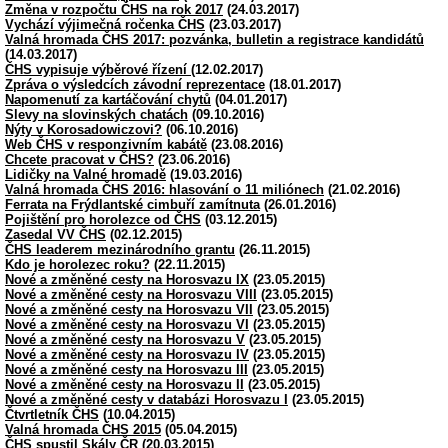
Změna v rozpočtu ČHS na rok 2017
(24.03.2017)
Vychází výjimečná ročenka ČHS
(23.03.2017)
Valná hromada ČHS 2017: pozvánka, bulletin a registrace kandidátů
(14.03.2017)
ČHS vypisuje výběrové řízení
(12.02.2017)
Zpráva o výsledcích závodní reprezentace
(18.01.2017)
Napomenutí za kartáčování chytů
(04.01.2017)
Slevy na slovinských chatách
(09.10.2016)
Nýty v Korosadowiczovi?
(06.10.2016)
Web ČHS v responzivním kabátě
(23.08.2016)
Chcete pracovat v ČHS?
(23.06.2016)
Lidičky na Valné hromadě
(19.03.2016)
Valná hromada ČHS 2016: hlasování o 11 miliónech
(21.02.2016)
Ferrata na Frýdlantské cimbuří zamítnuta
(26.01.2016)
Pojištění pro horolezce od ČHS
(03.12.2015)
Zasedal VV ČHS
(02.12.2015)
ČHS leaderem mezinárodního grantu
(26.11.2015)
Kdo je horolezec roku?
(22.11.2015)
Nové a změněné cesty na Horosvazu IX
(23.05.2015)
Nové a změněné cesty na Horosvazu VIII
(23.05.2015)
Nové a změněné cesty na Horosvazu VII
(23.05.2015)
Nové a změněné cesty na Horosvazu VI
(23.05.2015)
Nové a změněné cesty na Horosvazu V
(23.05.2015)
Nové a změněné cesty na Horosvazu IV
(23.05.2015)
Nové a změněné cesty na Horosvazu III
(23.05.2015)
Nové a změněné cesty na Horosvazu II
(23.05.2015)
Nové a změněné cesty v databázi Horosvazu I
(23.05.2015)
Čtvrtletník ČHS
(10.04.2015)
Valná hromada ČHS 2015
(05.04.2015)
ČHS spustil Skály ČR
(20.03.2015)