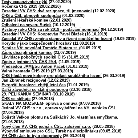
Testy expanzivních nýtů
(27.02.2020)
Ročenka ČHS 2019
(20.02.2020)
Zasedání VV ČHS: dvě rezignace, tři jmenování
(12.02.2020)
ČHS a ČSL obnovili spolupráci
(01.02.2020)
Zrušení lékařské komise
(22.01.2020)
Odhalení na severu Sušek
(10.12.2019)
Výstupy roku ČHS za rok 2019 - podávání nominací
(04.12.2019)
Zasedání VV ČHS: Kooptován Pavel Blažek
(16.10.2019)
Zasedal VV ČHS: změna stanov a řízení soutěžního lezení
(19.09.2019)
Horydoly jako bezpečnostní hrozba?
(11.09.2019)
Schůze VV: odvolání Tomáše Bintera st.
(04.09.2019)
Zápis disciplinární komise
(23.07.2019)
Likvidace pobočných spolků ČHS
(31.05.2019)
Zápis z jednání VV ČHS 29.4.
(11.05.2019)
Předsedou JAMESu Anton Pacek
(31.03.2019)
Valná hromada ČHS 2019
(27.03.2019)
ČHS hledá nové kolegy pro oblast soutěžního lezení
(26.03.2019)
Jan Zbranek rezignoval
(12.02.2019)
Evropští horolezci chtějí letní čas
(11.01.2019)
Další závodníci se státní podporou
(23.10.2018)
29. PELIKÁNŮV SEMINÁŘ
(03.10.2018)
ČHS se stěhuje
(27.09.2018)
SKÁLY NA MUŽSKÉM- oprava a omluva
(07.09.2018)
Jednal VV CHS: s.r.o., oprava vyjádření na VH, nabídka ČSL.
(27.06.2018)
Dojistit Velkou plotnu na Suškách? Jo, vlastníma smyčkama.
(21.06.2018)
Nový člen VV, ČHS jedná s ČSL, založení s.r.o.
(29.05.2018)
Výpověď smlouvy pro ČSL, Turek na disciplinárku
(09.05.2018)
VH ČHS: Jak to bylo doopravdy
(26.03.2018)