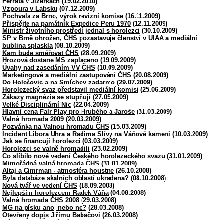
Ferrata v Jizerkách
(19.02.2010)
Vzpoura v Labsku
(07.12.2009)
Pochvala za Brno, výrok revizní komise
(16.11.2009)
Přispějte na památník Expedice Peru 1970
(12.11.2009)
Ministr životního prostředí jednal s horolezci
(30.10.2009)
SP v Brně ohrožen, ČHS pozastavuje členství v UIAA a mediální
bublina splaskla
(08.10.2009)
Kam bude směřovat ČHS
(28.09.2009)
Hrozová dostane MS zaplaceno
(19.09.2009)
Úvahy nad zasedáním VV ČHS
(10.09.2009)
Marketingové a mediální zastupování ČHS
(20.08.2009)
Do Holešovic a na Smíchov zadarmo
(29.07.2009)
Horolezecký svaz představil mediální komisi
(25.06.2009)
Zákazy magnézia se stupňují
(27.05.2009)
Velké Disciplinární Nic
(22.04.2009)
Hlavní cena Fair Play pro Hrubého a Jaroše
(31.03.2009)
Valná hromada 2009
(20.03.2009)
Pozvánka na Valnou hromadu ČHS
(15.03.2009)
Incident Libora Uhra a Radima Slívy na Váňově kameni
(10.03.2009)
Jak se financují horolezci
(03.03.2009)
Horolezci se valně hromadili
(23.02.2009)
Co slíbilo nové vedení Českého horolezeckého svazu
(31.01.2009)
Mimořádná valná hromada ČHS
(31.01.2009)
Altaj a Cimrman - atmosféra houstne
(26.10.2008)
Byla databáze skalních oblastí ukradena?
(08.10.2008)
Nová tvář ve vedení ČHS
(18.09.2008)
Nejlepším horolezcem Radek Váňa
(04.08.2008)
Valná hromada ČHS 2008
(29.03.2008)
MG na písku ano, nebo ne?
(28.03.2008)
Otevřený dopis Jiřímu Babačovi
(26.03.2008)