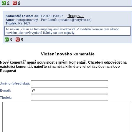
0
0
Reagovat
Komentář ze dne:
30.01.2012 11:30:27
Autor:
neregistrovaný - Petr Jandík (redakce@horyinfo.cz)
Titulek:
Re: FB?
To nevím. Zatím se tam angažují asi Davidovi lidi. Z mediální komise tam nikoho
nevidím, ale nově vydané články se tam objevily.
0
0
Vložení nového komentáře
Nový komentář nemá souvislost s jinými komentáři. Chcete-li odpovědět na
existující komentář, najeďte si na něj a klikněte v jeho hlavičce na slovo
Reagovat
Jméno (přezdívka):
E-mail:
Titulek: