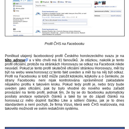
Profil ČHS na Facebooku
Poněkud utajený facebookový profil Českého horolezeckého svazu je na
této adrese
a v této chvíli má 81 fanoušků. Je otázkou, nakolik je tento
profil oficiální, protože na stránkách Horosvazu se odkaz na Facebook nikde
neuvádí. Pokud je tento profil skutečně oficiální stránkou Horosvazu, měl by
být na webu www.horosvaz.cz tento fakt uveden a měl by na něj být odkaz.
Profil na Facebooku si totiž může založit kdokoliv, kdykoliv a o čemkoliv, ze
strany Facebooku neni nijak kontrolována oprávněnost zakladatele
nějakého profilu k takovém kroku. Pokud tedy profil je, nebo brzy bude
uveden jako oficiální, pak by bylo vhodné do nového webu zařadit
provázání na tento profil, jednak tím, že by se do facebooku automaticky
posílaly anotace vydaných článků a také by se do zápatí článků na
horosvaz.cz mělo doplnit tlačítko Like a sdílení článku, jak je to dnes
standardem a není pochyb, že firma Vizus, která web ČHS realizovala, má
takovéto možnosti ve svém redakčním systému.