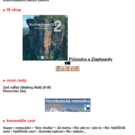
HI shop
Průvodce a Zlagboardy
nové cesty
Zeď nářků (Walling Wall) (8-/8)
Pinocchio (5a)
komentáře cest
Super
•
nemusím!
•
"bez titulku"
•
22 metru
•
Re: jde to
•
jde to
•
Re: Vykřičník
není
•
Vykřičník není
•
Jizerské radosti
•
Re: slalom...