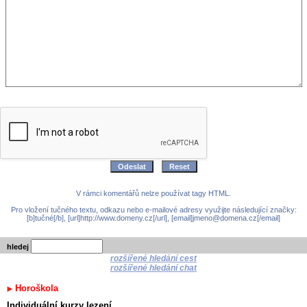
V rámci komentářů nelze používat tagy HTML.
Pro vložení tučného textu, odkazu nebo e-mailové adresy využijte následující značky:
[b]tučné[/b], [url]http://www.domeny.cz[/url], [email]jmeno@domena.cz[/email]
hledej
rozšířené hledání cest
rozšířené hledání chat
Horoškola
Individuální kurzy lezení