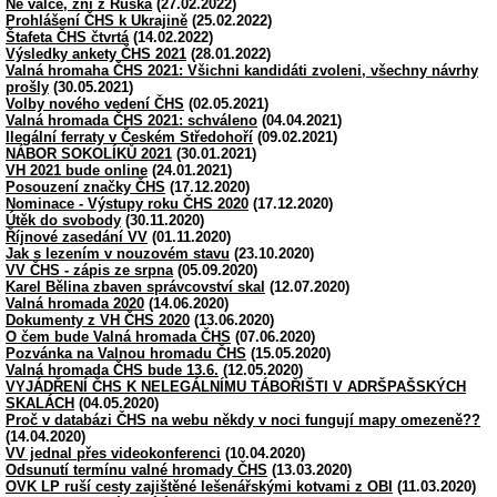
Ne válce, zní z Ruska
(27.02.2022)
Prohlášení ČHS k Ukrajině
(25.02.2022)
Štafeta ČHS čtvrtá
(14.02.2022)
Výsledky ankety ČHS 2021
(28.01.2022)
Valná hromaha ČHS 2021: Všichni kandidáti zvoleni, všechny návrhy
prošly
(30.05.2021)
Volby nového vedení ČHS
(02.05.2021)
Valná hromada ČHS 2021: schváleno
(04.04.2021)
Ilegální ferraty v Českém Středohoří
(09.02.2021)
NÁBOR SOKOLÍKŮ 2021
(30.01.2021)
VH 2021 bude online
(24.01.2021)
Posouzení značky ČHS
(17.12.2020)
Nominace - Výstupy roku ČHS 2020
(17.12.2020)
Útěk do svobody
(30.11.2020)
Říjnové zasedání VV
(01.11.2020)
Jak s lezením v nouzovém stavu
(23.10.2020)
VV ČHS - zápis ze srpna
(05.09.2020)
Karel Bělina zbaven správcovství skal
(12.07.2020)
Valná hromada 2020
(14.06.2020)
Dokumenty z VH ČHS 2020
(13.06.2020)
O čem bude Valná hromada ČHS
(07.06.2020)
Pozvánka na Valnou hromadu ČHS
(15.05.2020)
Valná hromada ČHS bude 13.6.
(12.05.2020)
VYJÁDŘENÍ ČHS K NELEGÁLNÍMU TÁBOŘIŠTI V ADRŠPAŠSKÝCH
SKALÁCH
(04.05.2020)
Proč v databázi ČHS na webu někdy v noci fungují mapy omezeně??
(14.04.2020)
VV jednal přes videokonferenci
(10.04.2020)
Odsunutí termínu valné hromady ČHS
(13.03.2020)
OVK LP ruší cesty zajištěné lešenářskými kotvami z OBI
(11.03.2020)