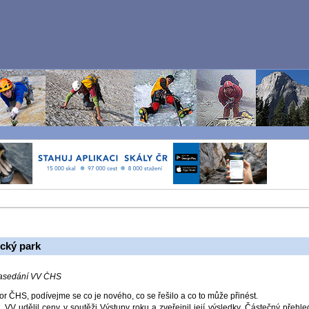
ecký park
zasedání VV ČHS
r ČHS, podívejme se co je nového, co se řešilo a co to může přinést.
, VV udělil ceny v soutěži Výstupy roku a zveřejnil její výsledky. Částečný přehle