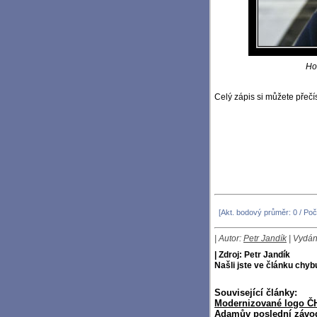
Ho
Celý zápis si můžete přečí
[Akt. bodový průměr: 0 / Poč
| Autor:
Petr Jandík
| Vydán
| Zdroj: Petr Jandík
Našli jste ve článku chy
Související články:
Modernizované logo Č
Adamův poslední závo