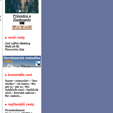
Průvodce a
y
Zlagboardy
u
nové cesty
Zeď nářků (Walling
Wall) (8-/8)
Pinocchio (5a)
komentáře cest
Super
•
nemusím!
•
"bez
titulku"
•
22 metru
•
Re:
jde to
•
jde to
•
Re:
Vykřičník není
•
Vykřičník
není
•
Jizerské radosti
•
Re: slalom...
nejčtenější cesty
Postalmklamm