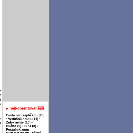
m
m
e
o
nejkomentovanější
Cesta nad kapličkou (18)
•
Vzdušná hrana (14)
•
m
Zuby nehty (10)
•
a
Huáno (9)
•
SPO (8)
•
Postalmklamm
Klettersteig (8)
•
Přímá