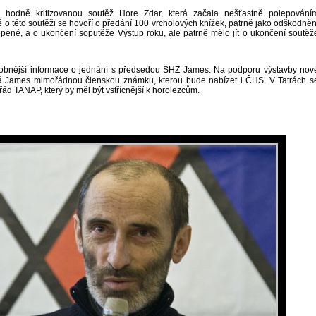
 hodně kritizovanou soutěž Hore Zdar, která začala nešťastně polepování
 o této soutěži se hovoří o předání 100 vrcholových knížek, patrně jako odškodněn
epené, a o ukončení soputěže Výstup roku, ale patrně mělo jít o ukončení soutěž
obnější informace o jednání s předsedou SHZ James. Na podporu výstavby nov
 James mimořádnou členskou známku, kterou bude nabízet i ČHS. V Tatrách s
řád TANAP, který by měl být vstřícnější k horolezcům.