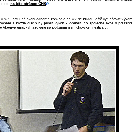
na této stránce ČHS
jdetete
.
 v minulosti udělovaly odborné komise a ne VV, se budou ještě vyhlašovat Výkon
vybere z každé disciplíny jeden výkon k ocenění do společné akce s pražsko
e Alpenvereinu, vyhlašované na podzimním smíchovském festivalu.