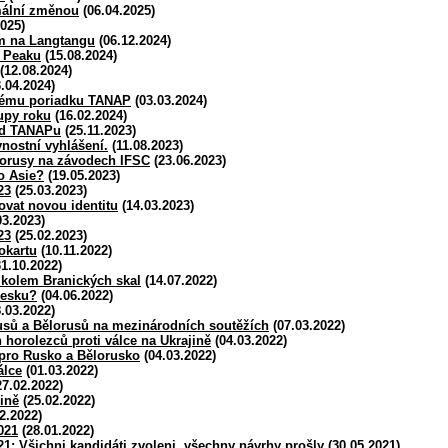
mální změnou
(06.04.2025)
025)
m na Langtangu
(06.12.2024)
d Peaku
(15.08.2024)
(12.08.2024)
.04.2024)
nému poriadku TANAP
(03.03.2024)
upy roku
(16.02.2024)
řád TANAPu
(25.11.2023)
vnostní vyhlášení.
(11.08.2023)
orusy na závodech IFSC
(23.06.2023)
o Asie?
(19.05.2023)
23
(25.03.2023)
vat novou identitu
(14.03.2023)
03.2023)
23
(25.02.2023)
okartu
(10.11.2022)
1.10.2022)
 kolem Branických skal
(14.07.2022)
Česku?
(04.06.2022)
.03.2022)
usů a Bělorusů na mezinárodních soutěžích
(07.03.2022)
 horolezců proti válce na Ukrajině
(04.03.2022)
 pro Rusko a Bělorusko
(04.03.2022)
álce
(01.03.2022)
7.02.2022)
ině
(25.02.2022)
2.2022)
021
(28.01.2022)
: Všichni kandidáti zvoleni, všechny návrhy prošly
(30.05.2021)