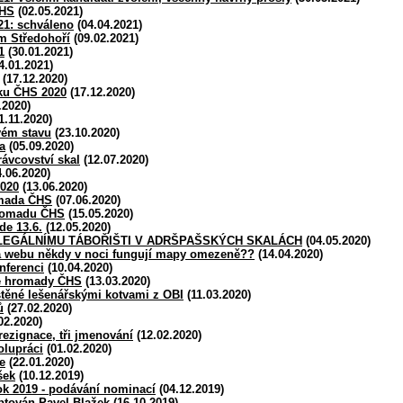
ČHS
(02.05.2021)
1: schváleno
(04.04.2021)
ém Středohoří
(09.02.2021)
1
(30.01.2021)
4.01.2021)
(17.12.2020)
ku ČHS 2020
(17.12.2020)
.2020)
1.11.2020)
vém stavu
(23.10.2020)
a
(05.09.2020)
rávcovství skal
(12.07.2020)
.06.2020)
020
(13.06.2020)
mada ČHS
(07.06.2020)
romadu ČHS
(15.05.2020)
e 13.6.
(12.05.2020)
LEGÁLNÍMU TÁBOŘIŠTI V ADRŠPAŠSKÝCH SKALÁCH
(04.05.2020)
a webu někdy v noci fungují mapy omezeně??
(14.04.2020)
nferenci
(10.04.2020)
né hromady ČHS
(13.03.2020)
štěné lešenářskými kotvami z OBI
(11.03.2020)
ů
(27.02.2020)
02.2020)
ezignace, tři jmenování
(12.02.2020)
olupráci
(01.02.2020)
e
(22.01.2020)
šek
(10.12.2019)
ok 2019 - podávání nominací
(04.12.2019)
tován Pavel Blažek
(16.10.2019)