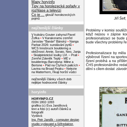
Mapy horyinfo
Tipy na horolezecké pořady v
rozhlase a televizi
Co je ...
glosář horolezeckých
Jiří Šef
pojmů
nejčtenější články
Problémy v komisi soutěžní
když nejsou v zápise ko
V kuloáru Gouter zahynul Pavel
Žofka
•
V Karakoramu zemřel
profesionalizaci se bude 
Jaroslav "Banán" Bánský
•
Nanga
bude všechny problémy řeš
Parbat 2026: sundávání pytlů
•
WCS Innsbruck bouldering a
obtížnost: Annie, Sorato, Neo, Janja
Profesionalizace by měla 
•
Skialpinistické toulky LVI. – Prali
•
výběrové řízení na sporto
Zemřel Zdeněk Teplý
•
ME v
řízení probíhá a na příšt
boulderingu Barcelona: Milne a
ČHS profesionálního redak
Bertone
•
Pád na Čtyřech palicích
•
Lavina na Broad Peaku
•
Nelezte
dění s cílem dostat závod
na Matterhorn, říkají horští vůdci
nejčtenější články všech dob
nejlépe hodnocené články
horyinfo
HORYINFO.CZ
ISSN 1802-1093
grafika (c) Eva Jandíková
text a foto (c) autoři článků a
fotografií
Vydává:
Ing. Petr Jandík - computer design
studio
vydavatel a šéfredaktor
,