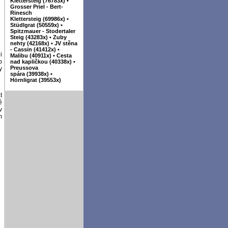
Klettersteig (76783x)
•
Grosser Priel - Bert-
Rinesch
Klettersteig (69986x)
•
Stüdlgrat (50559x)
•
Spitzmauer - Stodertaler
Steig (43283x)
•
Zuby
nehty (42168x)
•
JV stěna
- Cassin (41412x)
•
i
Malibu (40911x)
•
Cesta
o
nad kapličkou (40338x)
•
Preussova
y
spára (39938x)
•
Hörnligrat (39553x)
t
ě
v
m