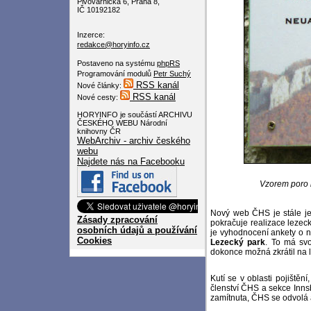
Pivovarnická 6, Praha 8,
IČ 10192182
Inzerce:
redakce@horyinfo.cz
Postaveno na systému
phpRS
Programování modulů
Petr Suchý
RSS kanál
Nové články:
RSS kanál
Nové cesty:
HORYINFO je součástí ARCHIVU
ČESKÉHO WEBU Národní
knihovny ČR
WebArchiv - archiv českého
webu
Najdete nás na Facebooku
Vzorem poro i
Nový web ČHS je stále ješ
Zásady zpracování
pokračuje realizace lezeck
osobních údajů a používání
je vyhodnocení ankety o n
Cookies
Lezecký park
. To má svo
dokonce možná zkrátil na l
Kutí se v oblasti pojiště
členství ČHS a sekce Inns
zamítnuta, ČHS se odvolá 