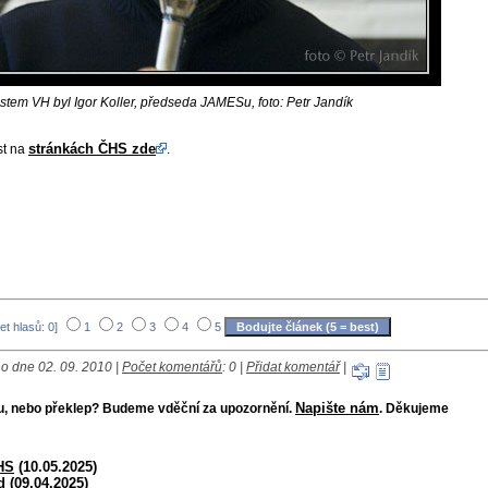
stem VH byl Igor Koller, předseda JAMESu, foto: Petr Jandík
stránkách ČHS zde
st na
.
et hlasů: 0]
1
2
3
4
5
o dne 02. 09. 2010 |
Počet komentářů
: 0 |
Přidat komentář
|
Napište nám
bu, nebo překlep? Budeme vděční za upozornění.
. Děkujeme
HS
(10.05.2025)
d
(09.04.2025)