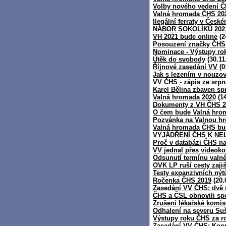
Volby nového vedení 
Valná hromada ČHS 202
Ilegální ferraty v Česk
NÁBOR SOKOLÍKŮ 202
VH 2021 bude online
(2
Posouzení značky ČHS
Nominace - Výstupy ro
Útěk do svobody
(30.11
Říjnové zasedání VV
(0
Jak s lezením v nouzo
VV ČHS - zápis ze srpn
Karel Bělina zbaven sp
Valná hromada 2020
(14
Dokumenty z VH ČHS 2
O čem bude Valná hro
Pozvánka na Valnou h
Valná hromada ČHS bud
VYJÁDŘENÍ ČHS K NE
Proč v databázi ČHS n
VV jednal přes videoko
Odsunutí termínu val
OVK LP ruší cesty zaji
Testy expanzivních nýt
Ročenka ČHS 2019
(20.
Zasedání VV ČHS: dvě r
ČHS a ČSL obnovili sp
Zrušení lékařské komis
Odhalení na severu Su
Výstupy roku ČHS za r
Zasedání VV ČHS: Koop