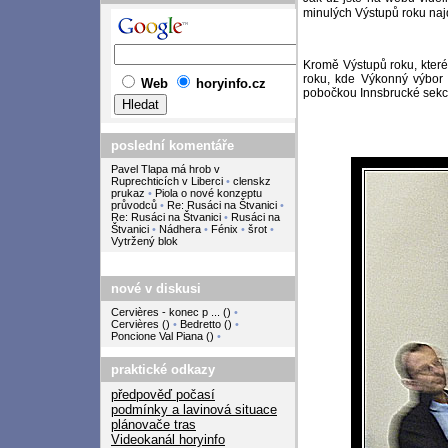
minulých Výstupů roku na
Kromě Výstupů roku, které
roku, kde Výkonný výbor 
Web
horyinfo.cz
pobočkou Innsbrucké sekc
poslední komentáře
Pavel Tlapa má hrob v
Ruprechticích v Liberci
•
clenskz
prukaz
•
Piola o nové konzeptu
průvodců
•
Re: Rusáci na Štvanici
•
Re: Rusáci na Štvanici
•
Rusáci na
Štvanici
•
Nádhera
•
Fénix
•
šrot
•
Vytržený blok
nové v diskusi
Cervières - konec p ...
(
)
•
Cervières
(
)
•
Bedretto
(
)
•
Poncione Val Piana
(
)
•
praktické odkazy
předpověď počasí
podmínky a lavinová situace
plánovače tras
Videokanál horyinfo