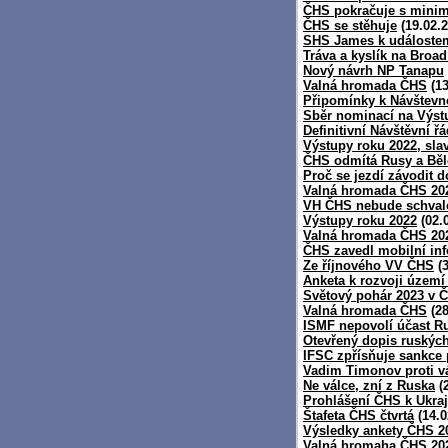
ČHS pokračuje s mini
ČHS se stěhuje
(19.02.2
SHS James k událoste
Tráva a kyslík na Broa
Nový návrh NP Tanapu
Valná hromada ČHS
(13
Připomínky k Návštev
Sběr nominací na Výst
Definitivní Návštěvní 
Výstupy roku 2022, sla
ČHS odmítá Rusy a Běl
Proč se jezdí závodit d
Valná hromada ČHS 20
VH ČHS nebude schvalo
Výstupy roku 2022
(02.
Valná hromada ČHS 20
ČHS zavedl mobilní inf
Ze říjnového VV ČHS
(3
Anketa k rozvoji území
Světový pohár 2023 v 
Valná hromada ČHS
(28
ISMF nepovolí účast R
Otevřený dopis ruských
IFSC zpřísňuje sankce
Vadim Timonov proti v
Ne válce, zní z Ruska
(2
Prohlášení ČHS k Ukraj
Štafeta ČHS čtvrtá
(14.0
Výsledky ankety ČHS 2
Valná hromaha ČHS 2021