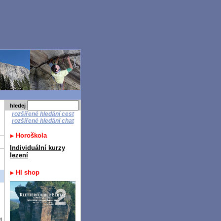
hledej
rozšířené hledání cest
rozšířené hledání chat
Horoškola
Individuální kurzy
lezení
HI shop
d