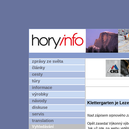
zprávy ze světa
články
cesty
túry
informace
výrobky
návody
Klettergarten je Lez
diskuse
servis
Nad zápisem srpnového 
translation
Opět zasedal Výkonný výbo
Vyhledávání
Jak už jste na webu viděli