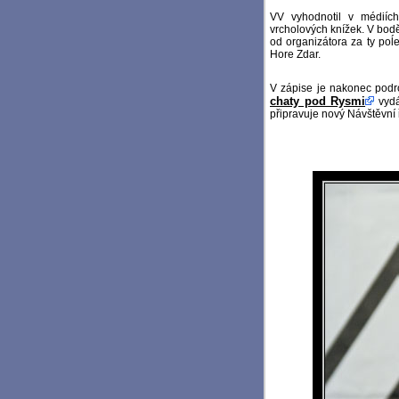
VV vyhodnotil v médiích
vrcholových knížek. V bodě
od organizátora za ty poĺ
Hore Zdar.
V zápise je nakonec podr
chaty pod Rysmi
vydá
připravuje nový Návštěvní 