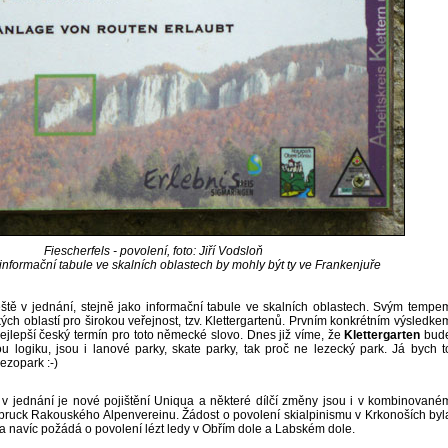
Fiescherfels - povolení, foto: Jiří Vodsloň
nformační tabule ve skalních oblastech by mohly být ty ve Frankenjuře
tě v jednání, stejně jako informační tabule ve skalních oblastech. Svým tempe
ých oblastí pro širokou veřejnost, tzv. Klettergartenů. Prvním konkrétním výsledke
ejlepší český termín pro toto německé slovo. Dnes již víme, že
Klettergarten
bud
u logiku, jsou i lanové parky, skate parky, tak proč ne lezecký park. Já bych t
ezopark :-)
ní, v jednání je nové pojištění Uniqua a některé dílčí změny jsou i v kombinované
bruck Rakouského Alpenvereinu. Žádost o povolení skialpinismu v Krkonoších byl
a navíc požádá o povolení lézt ledy v Obřím dole a Labském dole.