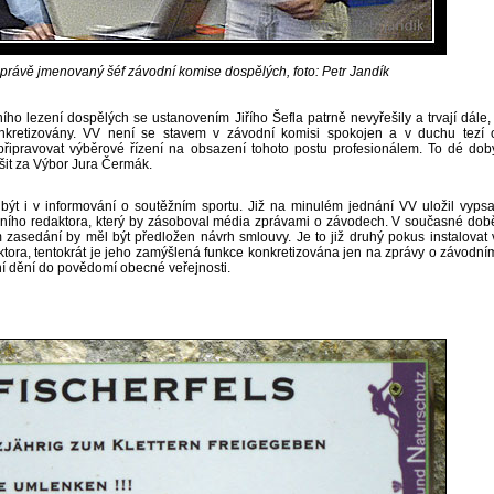
l, právě jmenovaný šéf závodní komise dospělých, foto: Petr Jandík
ho lezení dospělých se ustanovením Jiřího Šefla patrně nevyřešily a trvají dále, 
nkretizovány. VV není se stavem v závodní komisi spokojen a v duchu tezí 
připravovat výběrové řízení na obsazení tohoto postu profesionálem. To dé dob
it za Výbor Jura Čermák.
být i v informování o soutěžním sportu. Již na minulém jednání VV uložil vypsa
vního redaktora, který by zásoboval média zprávami o závodech. V současné dob
ím zasedání by měl být předložen návrh smlouvy. Je to již druhý pokus instalovat 
tora, tentokrát je jeho zamýšlená funkce konkretizována jen na zprávy o závodní
ní dění do povědomí obecné veřejnosti.