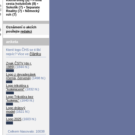
cesta holubiček (8)
•
m
Sokolík (7)
•
Separate
í
Reality (7)
•
Německý
e
roh (7)
Oznámení o akcích
é
posílejte
redakci
e
anketa
Které logo ČHS se ti líbí
článku
nejvíc? Více ve
Znak ČSTV (do r.
1989)
(1844 hl.)
Logo z devadesátek
(černá, červená)
(1498 hl.)
Logo trikolóra s
"kolejnicemi"
(1832 hl.)
Logo Trikolóra bez
"kolejnic"
(1640 hl.)
Logo drátový
model
(1621 hl.)
Logo 2025
(1603 hl.)
Celkem hlasovalo: 10038