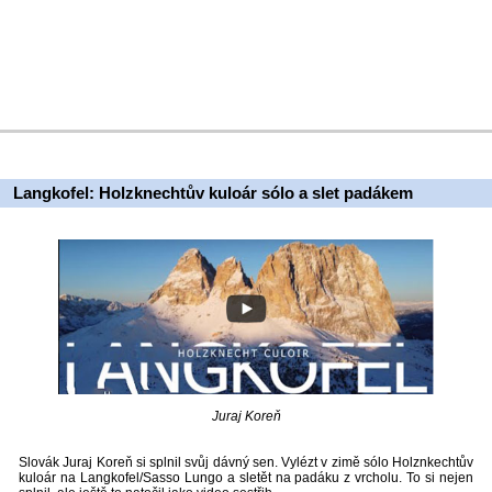
Langkofel: Holzknechtův kuloár sólo a slet padákem
Juraj Koreň
Slovák Juraj Koreň si splnil svůj dávný sen. Vylézt v zimě sólo Holznkechtův
kuloár na Langkofel/Sasso Lungo a sletět na padáku z vrcholu. To si nejen