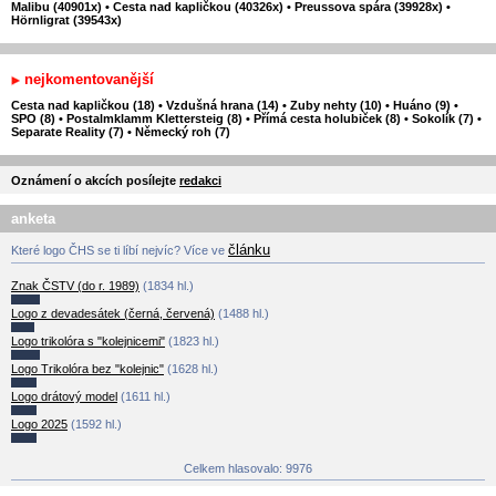
Malibu (40901x)
•
Cesta nad kapličkou (40326x)
•
Preussova spára (39928x)
•
Hörnligrat (39543x)
nejkomentovanější
Cesta nad kapličkou (18)
•
Vzdušná hrana (14)
•
Zuby nehty (10)
•
Huáno (9)
•
SPO (8)
•
Postalmklamm Klettersteig (8)
•
Přímá cesta holubiček (8)
•
Sokolík (7)
•
Separate Reality (7)
•
Německý roh (7)
Oznámení o akcích posílejte
redakci
anketa
článku
Které logo ČHS se ti líbí nejvíc? Více ve
Znak ČSTV (do r. 1989)
(1834 hl.)
Logo z devadesátek (černá, červená)
(1488 hl.)
Logo trikolóra s "kolejnicemi"
(1823 hl.)
Logo Trikolóra bez "kolejnic"
(1628 hl.)
Logo drátový model
(1611 hl.)
Logo 2025
(1592 hl.)
Celkem hlasovalo: 9976