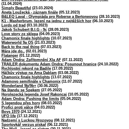
(11.04.2024)
Simply Beautiful
(23.03.2024)
Aneta Loužecká - záznam finále
(05.12.2023)
B&LEQ Laval - Olympiáda pro Roberse a Bertoneovou
(28.10.2023)
K1 - Masherbrum, lezení na jednu z nejtěžších hor
(06.10.2023)
Lords od trad
(03.10.2023)
Jakob Schubert B.I.G - 9c
(28.09.2023)
Love story ze sklepa
(04.09.2023)
Chamonix finale highlights
(10.07.2023)
Waterworld 9a OS
(21.03.2023)
Back to the real thing
(07.03.2023)
Mára jde do..
(02.01.2023)
Flatanger
(01.12.2022)
Adam Ondra: Zpřítomnění XIa AF
(07.11.2022)
TRAILER dokumentu Adam Ondra: Posunout hranice
(24.10.2022)
Rychlostní rekord na Badile
(17.09.2022)
Háčkův výstup na Ama Dablam
(03.08.2022)
Chamonix finale highlights
(13.07.2022)
Adamovo semifinále v Chamonix
(11.07.2022)
Wonderland 9b/9b+
(30.06.2022)
Na štandu se Špekem
(27.05.2022)
Horolezecká legenda Josef Rakoncaj
(10.05.2022)
Adam Ondra: Pushing the limits
(05.04.2022)
S legendou přes hory
(08.03.2022)
Profíci proti válce
(04.03.2022)
Boys 1970
(24.12.2021)
UFO life
(17.12.2021)
Nadzemí s Luckou Hrozovou
(08.12.2021)
Sportovkář verzus pískař
(06.12.2021)
The Wall - lezení za zlatem
(20.11.2021)