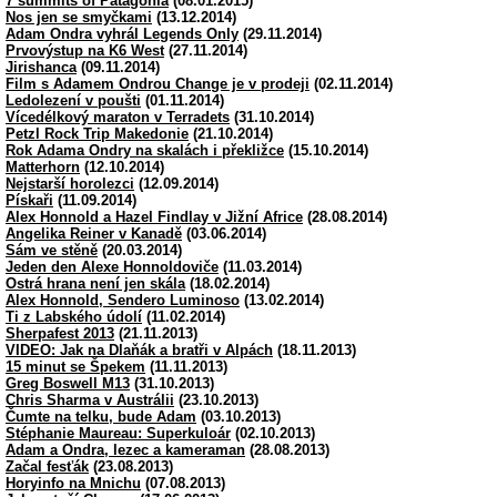
7 summits of Patagonia
(08.01.2015)
Nos jen se smyčkami
(13.12.2014)
Adam Ondra vyhrál Legends Only
(29.11.2014)
Prvovýstup na K6 West
(27.11.2014)
Jirishanca
(09.11.2014)
Film s Adamem Ondrou Change je v prodeji
(02.11.2014)
Ledolezení v poušti
(01.11.2014)
Vícedélkový maraton v Terradets
(31.10.2014)
Petzl Rock Trip Makedonie
(21.10.2014)
Rok Adama Ondry na skalách i překližce
(15.10.2014)
Matterhorn
(12.10.2014)
Nejstarší horolezci
(12.09.2014)
Pískaři
(11.09.2014)
Alex Honnold a Hazel Findlay v Jižní Africe
(28.08.2014)
Angelika Reiner v Kanadě
(03.06.2014)
Sám ve stěně
(20.03.2014)
Jeden den Alexe Honnoldoviče
(11.03.2014)
Ostrá hrana není jen skála
(18.02.2014)
Alex Honnold, Sendero Luminoso
(13.02.2014)
Ti z Labského údolí
(11.02.2014)
Sherpafest 2013
(21.11.2013)
VIDEO: Jak na Dlaňák a bratři v Alpách
(18.11.2013)
15 minut se Špekem
(11.11.2013)
Greg Boswell M13
(31.10.2013)
Chris Sharma v Austrálii
(23.10.2013)
Čumte na telku, bude Adam
(03.10.2013)
Stéphanie Maureau: Superkuloár
(02.10.2013)
Adam a Ondra, lezec a kameraman
(28.08.2013)
Začal fesťák
(23.08.2013)
Horyinfo na Mnichu
(07.08.2013)