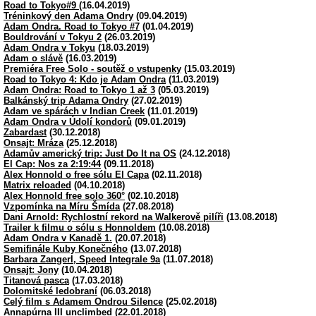
Road to Tokyo#9
(16.04.2019)
Tréninkový den Adama Ondry
(09.04.2019)
Adam Ondra. Road to Tokyo #7
(01.04.2019)
Bouldrování v Tokyu 2
(26.03.2019)
Adam Ondra v Tokyu
(18.03.2019)
Adam o slávě
(16.03.2019)
Premiéra Free Solo - soutěž o vstupenky
(15.03.2019)
Road to Tokyo 4: Kdo je Adam Ondra
(11.03.2019)
Adam Ondra: Road to Tokyo 1 až 3
(05.03.2019)
Balkánský trip Adama Ondry
(27.02.2019)
Adam ve spárách v Indian Creek
(11.01.2019)
Adam Ondra v Údolí kondorů
(09.01.2019)
Zabardast
(30.12.2018)
Onsajt: Mráza
(25.12.2018)
Adamův americký trip: Just Do It na OS
(24.12.2018)
El Cap: Nos za 2:19:44
(09.11.2018)
Alex Honnold o free sólu El Capa
(02.11.2018)
Matrix reloaded
(04.10.2018)
Alex Honnold free solo 360°
(02.10.2018)
Vzpomínka na Míru Šmída
(27.08.2018)
Dani Arnold: Rychlostní rekord na Walkerově pilíři
(13.08.2018)
Trailer k filmu o sólu s Honnoldem
(10.08.2018)
Adam Ondra v Kanadě 1.
(20.07.2018)
Semifinále Kuby Konečného
(13.07.2018)
Barbara Zangerl, Speed Integrale 9a
(11.07.2018)
Onsajt: Jony
(10.04.2018)
Titanová pasca
(17.03.2018)
Dolomitské ledobraní
(06.03.2018)
Celý film s Adamem Ondrou Silence
(25.02.2018)
Annapúrna III unclimbed
(22.01.2018)