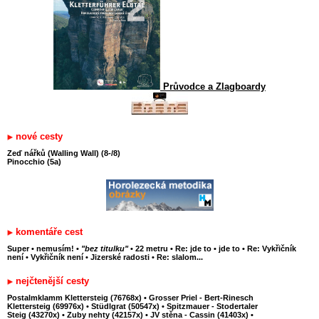
Průvodce a Zlagboardy
nové cesty
Zeď nářků (Walling Wall) (8-/8)
Pinocchio (5a)
komentáře cest
Super
•
nemusím!
•
"bez titulku"
•
22 metru
•
Re: jde to
•
jde to
•
Re: Vykřičník
není
•
Vykřičník není
•
Jizerské radosti
•
Re: slalom...
nejčtenější cesty
Postalmklamm Klettersteig (76768x)
•
Grosser Priel - Bert-Rinesch
Klettersteig (69976x)
•
Stüdlgrat (50547x)
•
Spitzmauer - Stodertaler
Steig (43270x)
•
Zuby nehty (42157x)
•
JV stěna - Cassin (41403x)
•