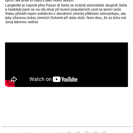
splnil, ale ještě to natočil jako video sestřih.
Langkofel je naproti přes Passo di Sella ve známé dolomitské skupině Sella
a častokát jsem se na něj díval při lezení populárních cest na tamní veže.
Video přináší nejen svědectví o skvotném zimním jištěném sólovýstupu, ale
taky úžasnou krásu zimních Dolomit při sletu dolů. Není divu, že zo toho má
Juraj takovou radost.