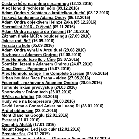
Cesta vzhůru na online streamingu
(12.12.2016)
Alex Honold rychlostní sólo
(09.12.2016)
Adam Ondra s Kabátem a krotitelkou duchů
(08.12.2016)
Tisková konference Adama Ondry
(06.12.2016)
Adam Ondra objektivem Heinze Zaka
(05.12.2016)
Sherpafest 2016 - O životě
(09.11.2016)
Adam Ondra na cestě do Yosemit
(14.10.2016)
Záznam finále MČR v boulderingu
(27.09.2016)
Jak se rodí 9c?
(16.09.2016)
Ferrata na kole
(05.09.2016)
Adam Ondra vyhrál v Arcu duel
(29.08.2016)
Rozhovor s Adamem Ondrou
(12.08.2016)
Alex Honnold leze 8c v Číně
(29.07.2016)
Soutěžní lezení s Adamem Ondrou
(24.07.2016)
Cima Ovest . Panorama
(15.07.2016)
Alex Honnold sóluje The Complete Scream
(07.06.2016)
Urban boulder Race Praha - video
(27.05.2016)
Feuerball - rozhovor s Adamem Ondrou
(20.05.2016)
Tomuhle říkám prvovýstup
(24.03.2016)
Sportovky v Dolomitech
(23.03.2016)
RPčka na břidlici
(18.03.2016)
Hudy vole na kompresoru
(08.03.2016)
David Lama a Conrad Anker na Luang Ri
(28.01.2016)
Průlet obloukem
(22.01.2016)
Mont Blanc na Googlu
(22.01.2016)
Everest
(21.01.2016)
Onsight: Alešák
(17.01.2016)
Mount Reaper: Led jako cukr
(12.01.2016)
Predator 9a+
(24.12.2015)
Humus, humus, kaktus.... Obrigado Amigos
(24.12.2015)