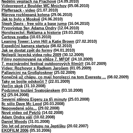
Nedělní vejplach na Prachově
(14.09.2010)
Videoreport z Boulder WC Mnichov
(05.08.2010)
Pfeffersack - video
(21.07.2010)
Márova rozklepaná kolena
(29.06.2010)
Jak to bylo v Moskvě
(24.06.2010)
Steph Davis - free sólo a base jump
(16.04.2010)
Prvovýstup 9a+ Adama Ondry
(12.04.2010)
Horolezectví: Reklama a historie
(19.03.2010)
Čertova svatba
(10.03.2010)
Leaning Tower: Lynn Hill a Katie Brown
(27.02.2010)
Expediční kamera startuje
(08.02.2010)
Jak se dostat zpět do formy
(04.01.2010)
Nejlepší lezecká videa roku 2009
(30.12.2009)
Filmy nominované na vítěze 7. MFOF
(24.10.2009)
7. mezinárodní festival outdoorových filmů®
(16.07.2009)
Video: Rozhovor s Radkem Jarošem
(01.05.2009)
Pallavicini na Großgloskner
(25.02.2009)
Konečně už chápu, co mají horolezci na tom Everestu ...
(08.02.2009)
Taky se bojíte odskočit ?
(22.01.2009)
Verčin skok
(31.10.2008)
Podzimní toulání Svatojánskem
(03.10.2008)
K2
(25.04.2008)
Severní stěnou Eigeru za tři minuty
(25.03.2008)
8c sólo Dave Mc Leod
(20.03.2008)
Nepovedené sólo...
(29.02.2008)
Nové video od Petzlů
(14.02.2008)
Adam Ondra válí
(10.02.2008)
Daniel Woods
(31.01.2008)
Sto let od prvovýstupu na Jeptišku
(20.02.2007)
EKOFILM 2006
(05.10.2006)