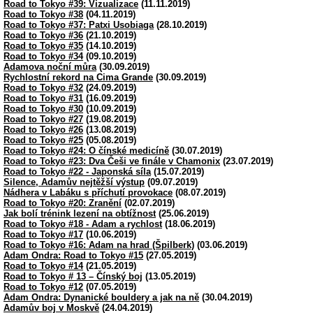
Road to Tokyo #39: Vizualizace
(11.11.2019)
Road to Tokyo #38
(04.11.2019)
Road to Tokyo #37: Patxi Usobiaga
(28.10.2019)
Road to Tokyo #36
(21.10.2019)
Road to Tokyo #35
(14.10.2019)
Road to Tokyo #34
(09.10.2019)
Adamova noční můra
(30.09.2019)
Rychlostní rekord na Cima Grande
(30.09.2019)
Road to Tokyo #32
(24.09.2019)
Road to Tokyo #31
(16.09.2019)
Road to Tokyo #30
(10.09.2019)
Road to Tokyo #27
(19.08.2019)
Road to Tokyo #26
(13.08.2019)
Road to Tokyo #25
(05.08.2019)
Road to Tokyo #24: O čínské medicíně
(30.07.2019)
Road to Tokyo #23: Dva Češi ve finále v Chamonix
(23.07.2019)
Road to Tokyo #22 - Japonská síla
(15.07.2019)
Silence, Adamův nejtěžší výstup
(09.07.2019)
Nádhera v Labáku s příchutí provokace
(08.07.2019)
Road to Tokyo #20: Zranění
(02.07.2019)
Jak bolí trénink lezení na obtížnost
(25.06.2019)
Road to Tokyo #18 - Adam a rychlost
(18.06.2019)
Road to Tokyo #17
(10.06.2019)
Road to Tokyo #16: Adam na hrad (Špilberk)
(03.06.2019)
Adam Ondra: Road to Tokyo #15
(27.05.2019)
Road to Tokyo #14
(21.05.2019)
Road to Tokyo # 13 – Čínský boj
(13.05.2019)
Road to Tokyo #12
(07.05.2019)
Adam Ondra: Dynanické bouldery a jak na ně
(30.04.2019)
Adamův boj v Moskvě
(24.04.2019)