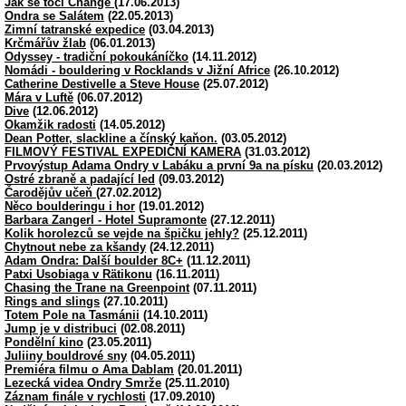
Jak se točí Change
(17.06.2013)
Ondra se Salátem
(22.05.2013)
Zimní tatranské expedice
(03.04.2013)
Krčmářův žlab
(06.01.2013)
Odyssey - tradiční pokoukáníčko
(14.11.2012)
Nomádi - bouldering v Rocklands v Jižní Africe
(26.10.2012)
Catherine Destivelle a Steve House
(25.07.2012)
Mára v Luftě
(06.07.2012)
Dive
(12.06.2012)
Okamžik radosti
(14.05.2012)
Dean Potter, slackline a čínský kaňon.
(03.05.2012)
FILMOVÝ FESTIVAL EXPEDIČNÍ KAMERA
(31.03.2012)
Prvovýstup Adama Ondry v Labáku a první 9a na písku
(20.03.2012)
Ostré zbraně a padající led
(09.03.2012)
Čarodějův učeň
(27.02.2012)
Něco boulderingu i hor
(19.01.2012)
Barbara Zangerl - Hotel Supramonte
(27.12.2011)
Kolik horolezců se vejde na špičku jehly?
(25.12.2011)
Chytnout nebe za kšandy
(24.12.2011)
Adam Ondra: Další boulder 8C+
(11.12.2011)
Patxi Usobiaga v Rätikonu
(16.11.2011)
Chasing the Trane na Greenpoint
(07.11.2011)
Rings and slings
(27.10.2011)
Totem Pole na Tasmánii
(14.10.2011)
Jump je v distribuci
(02.08.2011)
Pondělní kino
(23.05.2011)
Juliiny bouldrové sny
(04.05.2011)
Premiéra filmu o Ama Dablam
(20.01.2011)
Lezecká videa Ondry Smrže
(25.11.2010)
Záznam finále v rychlosti
(17.09.2010)