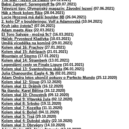
Babsi Zangerl: Sprengstoff 9a
(20.07.2021)
Televizní tipy: Olympijský magazín: Závodní lezení
(07.06.2021)
Hák a Hook kolem Ráje
(28.04.2021)
Lucie Hrozová má další boulder 8B
(26.04.2021)
2. kolo ČP v boulderingu: Volf a Adamovská
(10.04.2021)
Kruh jako jistota?
(07.04.2021)
Adam meets Alex
(22.03.2021)
El Toro Salvaje - možná 9c?
(16.03.2021)
Háček: Prvostezd Kladívka
(10.03.2021)
Umělá vícedélka na komíně
(29.01.2021)
Kolem skal 16: Prachov
(27.01.2021)
Kolem skal 15: Adršpach
(21.01.2021)
Mountain of Storms
(17.01.2021)
Kolem skal 14: Štramberk
(13.01.2021)
Legendární cesty ve Finale Ligure
(10.01.2021)
Kolem skal 13: Svantovítova skála
(06.01.2021)
Julia Chanourdie: Eagle 4, 9b
(02.01.2021)
Adam Ondra letos ukončil pokusy o Perfecto Mundo
(25.12.2020)
Kolem skal 12: Sloup
(23.12.2020)
Kolem skal 11: Drátník
(16.12.2020)
Na štandu: Karel Bělina
(16.12.2020)
Kolem skal 10: Choustník
(09.12.2020)
Kolem skal 9: Vltavská žula
(02.12.2020)
Kolem skal 8: Srbsko
(19.11.2020)
Kolem skal 7: Kozelka
(11.11.2020)
Kolem skal 6: Bořeň
(04.11.2020)
Kolem skal 5: Tisá
(29.10.2020)
Kolem skal 4: Dubské skály
(22.10.2020)
Kolem skal 3: Obrvégry
(14.10.2020)