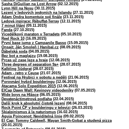
Sasha DiGuilian na Lost Arrow
(02.12.2015)
Lynn Hill na Nosu
(30.11.2015)
Lezení v ledových jeskyních na Islandu
(27.11.2015)
Adam Ondra komentuje své finále
(23.11.2015)
Ledová inpirace: Rébuffat-Terray
(12.11.2015)
7 minut lítání
(09.11.2015)
Fanda
(27.10.2015)
Vicedélkový maraton v Terradets
(05.10.2015)
Reel Rock 10
(16.09.2015)
První base jump z Campanile Basso
(15.09.2015)
Onsajt: Ján Smoleň | Hanibal.cz
(08.09.2015)
Ďábelská soda
(04.09.2015)
Bez bot a maglajzu
(19.08.2015)
Prcas už zase leze a hraje
(12.08.2015)
Three degrees of separation 9a+
(28.07.2015)
Kalbling Südgrat
(28.07.2015)
Adam - retro v Ceuse
(21.07.2015)
Festival na Hrubici v sobotu a neděli
(21.06.2015)
Porovnání hvězd boulderingu
(12.06.2015)
Atacama Solo Expedition 2015
(12.06.2015)
ElCap Dawn Wall: Kevinovy videodeníky
(07.05.2015)
Wide boys na Hlásce
(06.05.2015)
Devatenáctimetrová podlaha
(22.04.2015)
Další krok k absolutní čistotě lezení
(08.04.2015)
Rock Point ČP v boulderingu v televizi
(26.03.2015)
Skialpinismus à la naturismus
(16.02.2015)
Aguja Poincenot: Neviditelná linie
(09.02.2015)
El Cap: Tommy Caldwell, Mayan Smith-Gobat a studená pizza
(20.01.2015)