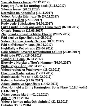
Svaneti lines - trailer
(27.12.2017)
Hansjorg Auer: No turning back
(21.12.2017)
Silence teaser
(28.11.2017)
Normálka na Kapelníka
(14.11.2017)
Video: Angela Eiter leze 9b
(07.11.2017)
ONSAJT: Háček
(27.10.2017)
Kudy vede Satisfaction
(24.08.2017)
Luka Lindič: První opakování Ulina route
(07.08.2017)
Onsajt: Tomajda
(13.06.2017)
Zlagboard contest na Mello Blocco
(20.05.2017)
Pád skal ve Španělsku
(10.05.2017)
Video: Boulderzávody Ostrava
(10.05.2017)
Pád s přeříznutím lana
(29.04.2017)
HighBally v Petrohradu
(29.04.2017)
Dani Arnold: Severka Matterhornu za 1:45
(20.04.2017)
Petit jede POVL
(18.04.2017)
Slanění El Capa
(16.04.2017)
Bigwaly v Norsku a Thor's Hammer
(16.04.2017)
Wide Boys v Ádru
(02.04.2017)
Videoprocházka Prachovem
(18.03.2017)
Blázni na Madagaskaru
(17.03.2017)
Stanislawski free solo
(23.02.2017)
Ryba po babsku
(21.02.2017)
Adam Ondra ve Španělsku
(14.02.2017)
Alex Honnold a Emily Harrington: Solar Flare (5.12d) volně
(11.02.2017)
Adam versus Martin
(01.01.2017)
JUMP!
(29.12.2016)
Video z kempu mladých alpinistů
(21.12.2016)
Bububu
(15.12.2016)