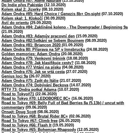
Adam Ondra #87: Atene Naturale
(13.10.2020)
Do Indie přes Pakistán
(12.10.2020)
Kolem skal 2: Jizerky
(08.10.2020)
Adam Ondra #85: Hard Choice / Genezis 8b+ On-sight
(07.10.2020)
Kolem skal: 1. Klokočí
(30.09.2020)
Avií do orientu
(29.09.2020)
Adam Ondra #84: Zaklíněné koleno - The Downgrader / Beginning 9a
(21.09.2020)
Adam Ondra #83: Adamův pracovní den
(15.09.2020)
Adam Ondra #82:Setkání se Sebem Bouinem
(08.09.2020)
Adam Ondra #81: Briancon 2020
(01.09.2020)
Adam Ondra 80: Příprava na SP v Innsbrucku
(24.08.2020)
Golden memories: Adam Ondra
(20.08.2020)
Adam Ondra #79: Venkovní trénink
(18.08.2020)
Adam Ondra #78: Jak klasifikuje cesty?
(11.08.2020)
Adam Ondra #77 Vrtání na písku
(04.08.2020)
Adam Ondra #76: Jak se vrtá cesta
(27.07.2020)
Genius loci 9a
(26.07.2020)
Adam Ondra #75: Zpět do Itálie
(21.07.2020)
Adam Ondra #74: Dobývání Beckova
(14.07.2020)
RTT# 73: Ondra potkal Adama
(10.07.2020)
Road to Tokyo#71
(22.06.2020)
Road to Tokyo #70: LEDOBOREC 8C+
(16.06.2020)
Road to Tokyo #69: Belly Full of Bad Berries 8a (5.13b) / uncut with
commentary
(09.06.2020)
Onsajt: Doug Scott
(08.06.2020)
Road to Tokyo #68: Brutal Rider 8C+
(02.06.2020)
Road To Tokyo #67: Climb free
(26.05.2020)
Road to Tokyo #66: Flash It
(19.05.2020)
Road to Tokyo #65: Bohemian Rhapsody
(12.05.2020)