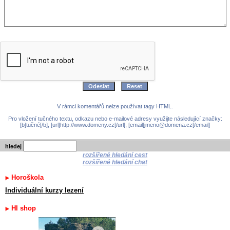
V rámci komentářů nelze používat tagy HTML.
Pro vložení tučného textu, odkazu nebo e-mailové adresy využijte následující značky:
[b]tučné[/b], [url]http://www.domeny.cz[/url], [email]jmeno@domena.cz[/email]
hledej
rozšířené hledání cest
rozšířené hledání chat
Horoškola
Individuální kurzy lezení
HI shop