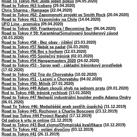
Road To Tokyo #64: Ještě jeden pokus
(04.05.2020)
Road to Tokyo #63 Iceberg
(29.04.2020)
Chris Sharma - Rampage
(22.04.2020)
Road to Tokyo #62: Zapomenutý projekt ve Smith Rock
(20.04.2020)
Road to Tokyo #61: Vzpomínky na Chile
(14.04.2020)
UFO Line - premiéra
(09.04.2020)
Road to Tokyo #60: Frankenjura / Becoming 9a+
(06.04.2020)
Road to Tokyo # 59: Karanténa/Simulovaný boulderový závod
(30.03.2020)
Road to Tokyo #58 - Bez obav - jištění
(23.03.2020)
Road to Tokyo #57 Nebát se padat
(16.03.2020)
Road to Tokyo #56 Boj s horkem
(12.03.2020)
Road to Tokyo #55 Společný trénink
(02.03.2020)
Road to Tokyo #54 Hangarmasters 2020
(24.02.2020)
Road to Tokyo #53 - Spray wall - základní tréninkový prostředek
(17.02.2020)
Road to Tokyo #52 Trip do Chorvatska
(10.02.2020)
Road to Tokyo #51 - Lezení v Chorvatsku
(04.02.2020)
Road to Tokyo #50: Milník
(27.01.2020)
Road to Tokyo #49 Adam zkouší shyb na jednom prstu
(20.01.2020)
Rod to Tokyo #48: trénink rychlosti
(13.01.2020)
Road to Tokyo #47 Nejlepší industriální boulder podle Adama Ondry
(06.01.2020)
Road To Tokyo #46: Medailéééé aneb sestřih úspěchů
(31.12.2019)
Road to Tokyo #45: Rozhovor s Charlie Boscoem
(23.12.2019)
Road top Tokyo #44 Project Rarahil
(17.12.2019)
Od palice k vrtu je online
(11.12.2019)
Road to Tokyo #43 Bod zlomu/Olympijská kvalifikace
(10.12.2019)
Road To Tokyo #42 - volání divočiny
(03.12.2019)
Road to Tokyo #41
(26.11.2019)