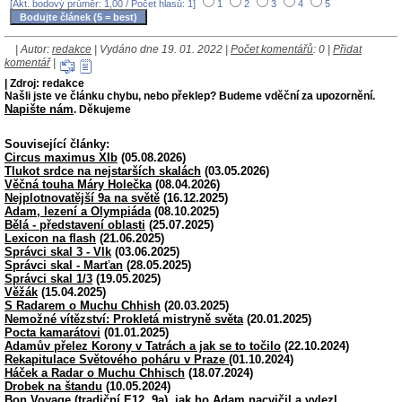
[Akt. bodový průměr: 1,00 / Počet hlasů: 1]
1
2
3
4
5
| Autor:
redakce
| Vydáno dne 19. 01. 2022 |
Počet komentářů
: 0 |
Přidat
komentář
|
| Zdroj: redakce
Našli jste ve článku chybu, nebo překlep? Budeme vděční za upozornění.
Napište nám
. Děkujeme
Související články:
Circus maximus XIb
(05.08.2026)
Tlukot srdce na nejstarších skalách
(03.05.2026)
Věčná touha Máry Holečka
(08.04.2026)
Nejplotnovatější 9a na světě
(16.12.2025)
Adam, lezení a Olympiáda
(08.10.2025)
Bělá - představení oblasti
(25.07.2025)
Lexicon na flash
(21.06.2025)
Správci skal 3 - Vlk
(03.06.2025)
Správci skal - Marťan
(28.05.2025)
Správci skal 1/3
(19.05.2025)
Věžák
(15.04.2025)
S Radarem o Muchu Chhish
(20.03.2025)
Nemožné vítězství: Prokletá mistryně světa
(20.01.2025)
Pocta kamarátovi
(01.01.2025)
Adamův přelez Korony v Tatrách a jak se to točilo
(22.10.2024)
Rekapitulace Světového poháru v Praze
(01.10.2024)
Háček a Radar o Muchu Chhisch
(18.07.2024)
Drobek na štandu
(10.05.2024)
Bon Voyage (tradiční E12, 9a), jak ho Adam nacvičil a vylezl