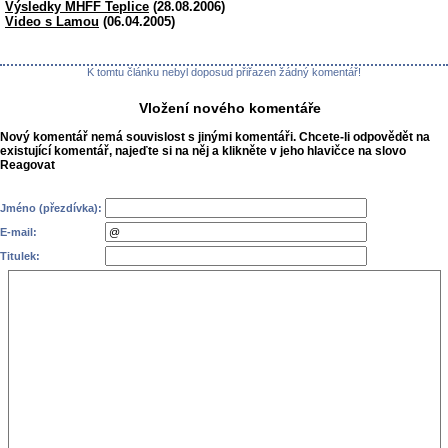
Výsledky MHFF Teplice
(28.08.2006)
Video s Lamou
(06.04.2005)
K tomtu článku nebyl doposud přiřazen žádný komentář!
Vložení nového komentáře
Nový komentář nemá souvislost s jinými komentáři. Chcete-li odpovědět na
existující komentář, najeďte si na něj a klikněte v jeho hlavičce na slovo
Reagovat
Jméno (přezdívka):
E-mail:
Titulek: