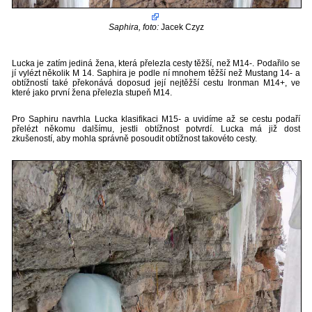
Saphira, foto:
Jacek Czyz
Lucka je zatím jediná žena, která přelezla cesty těžší, než M14-. Podařilo se
jí vylézt několik M 14. Saphira je podle ní mnohem těžší než Mustang 14- a
obtížností také překonává doposud její nejtěžší cestu Ironman M14+, ve
které jako první žena přelezla stupeň M14.
Pro Saphiru navrhla Lucka klasifikaci M15- a uvidíme až se cestu podaří
přelézt někomu dalšímu, jestli obtížnost potvrdí. Lucka má již dost
zkušeností, aby mohla správně posoudit obtížnost takovéto cesty.