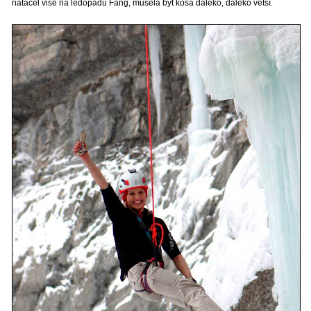
natáčel vise na ledopádu Fang, musela být kosa daleko, daleko větší.