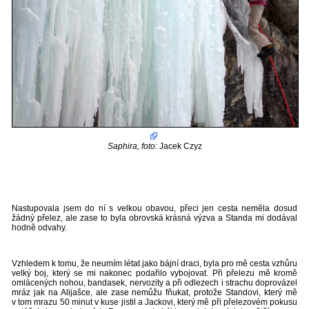
Saphira, foto:
Jacek Czyz
Nastupovala jsem do ní s velkou obavou, přeci jen cesta neměla dosud
žádný přelez, ale zase to byla obrovská krásná výzva a Standa mi dodával
hodně odvahy.
Vzhledem k tomu, že neumím létat jako bájní draci, byla pro mě cesta vzhůru
velký boj, který se mi nakonec podařilo vybojovat. Při přelezu mě kromě
omlácených nohou, bandasek, nervozity a při odlezech i strachu doprovázel
mráz jak na Alijašce, ale zase nemůžu fňukat, protože Standovi, který mě
v tom mrazu 50 minut v kuse jistil a Jackovi, který mě při přelezovém pokusu