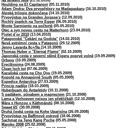
Na tenkém ledě
(21.12.2010)
Houlding na El Capitanovi
(05.11.2010)
Adam Ondra: Dva prvopřelezy na Madagaskaru
(16.10.2010)
Alpská trilogie dokončena
(14.10.2010)
Prvovýstup na Grandes Jorasse's
(12.09.2010)
Rychlý úspěch na Torre Egger
(06.09.2010)
Monte Sarmiento na počtvrté
(05.05.2010)
Otec a syn novou cestu na Matterhorn
(23.04.2010)
Piolet d´or 2010
(13.04.2010)
Patagonské "Čekání na Godota"
(14.02.2010)
Nová extrémní cesta v Patagonii
(29.12.2009)
Jenny Lavarda 8c+/9a
(14.10.2009)
Thomas Huber o "Eternal Flame"
(02.10.2009)
Japonská cesta v severní stěně Eigeru poprvé volně
(19.09.2009)
Orbayu
(10.09.2009)
Erecttissima
(24.08.2009)
Clean Isch tot
(07.06.2009)
Kazašská cesta na Cho Oyu
(19.05.2009)
Kopold na Annapúrně South
(05.05.2009)
Expedice Antarctica
(27.03.2009)
Princip naděje
(18.03.2009)
Huberbuam do Antarktidy
(10.11.2008)
S padákem, půvabem a magneziem
(21.10.2008)
Lama a Verhoeven nejsou jen překližkáři
(12.10.2008)
Mára s Honzou v Káthmándú
(08.10.2008)
Sweet 65´
(30.09.2008)
Druhá česká cesta na Kohe Uparisína
(26.09.2008)
Prvovýstup na Baffinově ostrově
(18.06.2008)
Šachmat na Teng Kang Poche
(05.05.2008)
Maroko 2008
(25.02.2008)