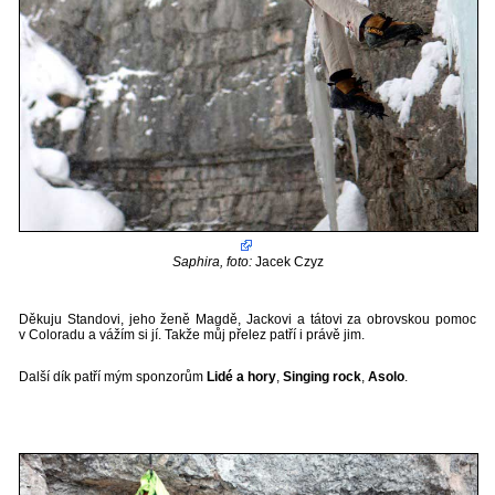
Saphira, foto:
Jacek Czyz
D
ěkuju Standovi, jeho ženě Magdě, Jackovi a tátovi za obrovskou pomoc
v Coloradu a vážím si jí. Takže můj přelez patří i právě jim.
Další dík patří mým sponzorům
Lidé a hory
,
Singing rock
,
Asolo
.