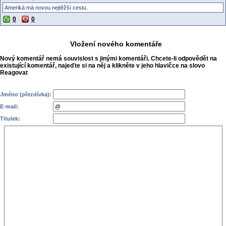
Ameriká má novou nejtěžší cestu.
0
0
Vložení nového komentáře
Nový komentář nemá souvislost s jinými komentáři. Chcete-li odpovědět na
existující komentář, najeďte si na něj a klikněte v jeho hlavičce na slovo
Reagovat
Jméno (přezdívka):
E-mail:
Titulek: