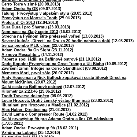
Cerro Torre v zimě
(20.08.2013)
Adam Ondra 9a OS
(09.07.2013)
Talung: Prvovýstup v alpském stylu
(28.05.2013)
Prvovýstup na Moose's Tooth
(25.04.2013)
Piolets d' Or 2013
(12.04.2013)
Dura Dura i pro Sharmu
(23.03.2013)
Nominace na Zlatý cepín 2013
(16.03.2013)
Strecha na Pyšnom štíte prelezená voľne!
(13.03.2013)
Severní kuloár „Direct“ na Dru za 20 hodin nahoru a dolů
(12.03.2013)
Senza piombo M10, clean
(22.02.2013)
Adam Ondra: 9a On Sight
(23.11.2012)
A znovu Mescalito...
(14.11.2012)
Papert a spol řádili na Baffinově ostrově
(21.10.2012)
Dodo Kopold: Prvovýstup na Great Trango a Uli Biaho
(10.09.2012)
Završení zimní trilogie na Cerro Standhardt
(09.08.2012)
Memento Mori, první sólo
(26.07.2012)
Andy Houseman a Nick Bullock zopakovali cestu Slovak Direct na
Mount McKinley.
(20.07.2012)
Další cesta na Baffinově ostrově
(12.07.2012)
Kilometr za 2:23:46
(19.06.2012)
Tooth Traverse dokončen
(08.06.2012)
Lucie Hrozová: Druhý ženský výstup Illuminati
(23.02.2012)
Illuminati pro Hrozovou a Matějce
(21.02.2012)
Alex Huber: Direttissima
(21.02.2012)
David Lama o Compressor Route
(14.02.2012)
Další prvovýstup 9b pro Adama Ondru a 8c+ OS nádavkem
(17.05.2011)
Adam Ondra: Prvovýstup 9b
(18.02.2011)
Vzhůru na Lobuje!
(25.12.2010)