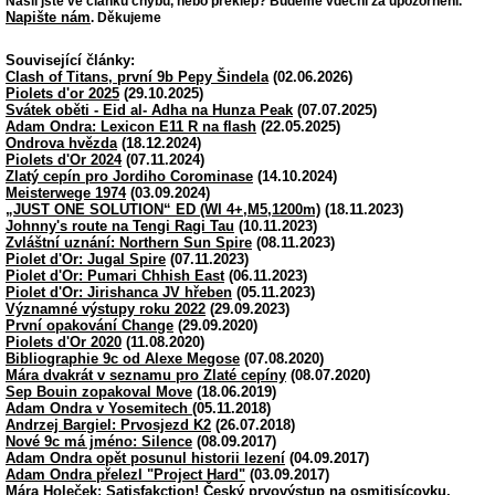
Našli jste ve článku chybu, nebo překlep? Budeme vděční za upozornění.
Napište nám
. Děkujeme
Související články:
Clash of Titans, první 9b Pepy Šindela
(02.06.2026)
Piolets d'or 2025
(29.10.2025)
Svátek oběti - Eid al- Adha na Hunza Peak
(07.07.2025)
Adam Ondra: Lexicon E11 R na flash
(22.05.2025)
Ondrova hvězda
(18.12.2024)
Piolets d'Or 2024
(07.11.2024)
Zlatý cepín pro Jordiho Corominase
(14.10.2024)
Meisterwege 1974
(03.09.2024)
„JUST ONE SOLUTION“ ED (WI 4+,M5,1200m)
(18.11.2023)
Johnny's route na Tengi Ragi Tau
(10.11.2023)
Zvláštní uznání: Northern Sun Spire
(08.11.2023)
Piolet d'Or: Jugal Spire
(07.11.2023)
Piolet d'Or: Pumari Chhish East
(06.11.2023)
Piolet d'Or: Jirishanca JV hřeben
(05.11.2023)
Významné výstupy roku 2022
(29.09.2023)
První opakování Change
(29.09.2020)
Piolets d'Or 2020
(11.08.2020)
Bibliographie 9c od Alexe Megose
(07.08.2020)
Mára dvakrát v seznamu pro Zlaté cepíny
(08.07.2020)
Sep Bouin zopakoval Move
(18.06.2019)
Adam Ondra v Yosemitech
(05.11.2018)
Andrzej Bargiel: Prvosjezd K2
(26.07.2018)
Nové 9c má jméno: Silence
(08.09.2017)
Adam Ondra opět posunul historii lezení
(04.09.2017)
Adam Ondra přelezl "Project Hard"
(03.09.2017)
Mára Holeček: Satisfakction! Český prvovýstup na osmitisícovku,