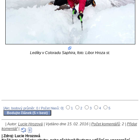
Ledíky v Coloradu Saphira, foto: Libor Hroza st.
[Akt. bodový průměr: 0 / Počet hlasů: 0]
1
2
3
4
5
| Autor:
Lucie Hrozová
| Vydáno dne 15. 02. 2016 |
Počet komentářů
: 2 |
Přidat
komentář
|
| Zdroj: Lucie Hrozová