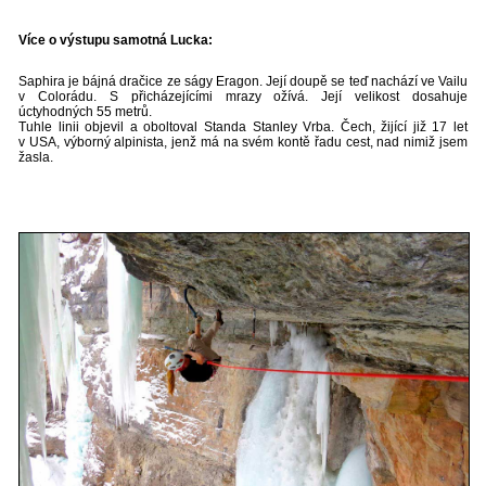
Více o výstupu samotná Lucka:
Saphira je
bájná dračice ze ságy Eragon. Její doupě se teď nachází ve Vailu
v Colorádu. S přicházejícími mrazy ožívá. Její velikost dosahuje
úctyhodných 55 metrů.
Tuhle linii objevil a oboltoval Standa Stanley Vrba. Čech, žijící již 17 let
v USA, výborný alpinista, jenž má na svém kontě řadu cest, nad nimiž jsem
žasla.