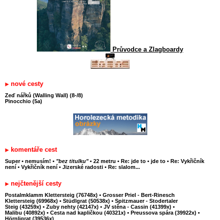
Průvodce a Zlagboardy
nové cesty
Zeď nářků (Walling Wall) (8-/8)
Pinocchio (5a)
komentáře cest
Super
•
nemusím!
•
"bez titulku"
•
22 metru
•
Re: jde to
•
jde to
•
Re: Vykřičník
není
•
Vykřičník není
•
Jizerské radosti
•
Re: slalom...
nejčtenější cesty
Postalmklamm Klettersteig (76748x)
•
Grosser Priel - Bert-Rinesch
Klettersteig (69968x)
•
Stüdlgrat (50538x)
•
Spitzmauer - Stodertaler
Steig (43259x)
•
Zuby nehty (42147x)
•
JV stěna - Cassin (41399x)
•
Malibu (40892x)
•
Cesta nad kapličkou (40321x)
•
Preussova spára (39922x)
•
Hörnligrat (39536x)