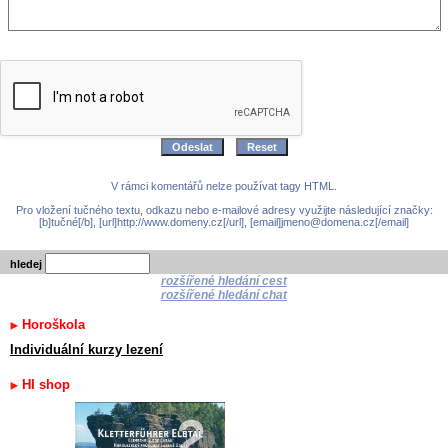
V rámci komentářů nelze používat tagy HTML.
Pro vložení tučného textu, odkazu nebo e-mailové adresy využijte následující značky:
[b]tučné[/b], [url]http://www.domeny.cz[/url], [email]jmeno@domena.cz[/email]
hledej
rozšířené hledání cest
rozšířené hledání chat
Horoškola
Individuální kurzy lezení
HI shop