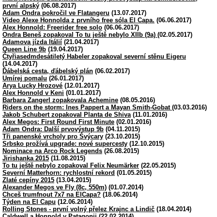
první alpský
(06.08.2017)
Adam Ondra pokročil ve Flatangeru
(13.07.2017)
Video Alexe Honnolda z prvního free sóla El Capa.
(06.06.2017)
Alex Honnold: Freerider free solo
(06.06.2017)
Ondra Beneš zopakoval To tu ještě nebylo XIIb (9a)
(02.05.2017)
Adamova jízda Itálií
(21.04.2017)
Queen Line 9b
(19.04.2017)
Čtyřiasedmdesátiletý Habeler zopakoval severní stěnu Eigeru
(14.04.2017)
Ďábelská cesta, ďábelský plán
(06.02.2017)
Umírej pomalu
(26.01.2017)
Arya Lucky Hrozové
(12.01.2017)
Alex Honnold v Keni
(01.01.2017)
Barbara Zangerl zopakovala Achemine
(08.05.2016)
Riders on the storm: Ines Pappert a Mayan Smith-Gobat
(03.03.2016)
Jakob Schubert zopakoval Planta de Shiva
(11.01.2016)
Alex Megos: First Round First Minute
(02.01.2016)
Adam Ondra: Další prvovýstup 9b
(04.11.2015)
Tři panenské vrcholy pro Švýcary
(23.10.2015)
Srbsko prožívá upgrade: nové supercesty
(12.10.2015)
Nominace na Arco Rock Legends
(26.08.2015)
Jirishanka 2015
(11.08.2015)
To tu ještě nebylo zopakoval Felix Neumärker
(22.05.2015)
Severní Matterhorn: rychlostní rekord
(01.05.2015)
Zlaté cepíny 2015
(13.04.2015)
Alexander Megos ve Fly (8c, 550m)
(01.07.2014)
Chceš trumfnout 7x7 na ElCapa?
(18.06.2014)
Týden na El Capu
(12.06.2014)
Rolling Stones - první volný přelez Krajnc a Lindič
(18.04.2014)
Caldwell a Honnold v Patagonii
(22.02.2014)