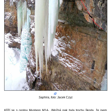
Saphira, foto:
Jacek Czyz
Kříží se s cestou Mustang M14-. (Možná pak byla trochu škoda, že jsem