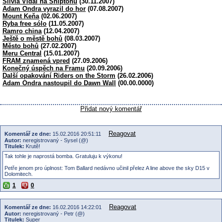
Silvia Vidal na Shiptonu
(30.11.2007)
Adam Ondra vyrazil do hor
(07.08.2007)
Mount Keňa
(02.06.2007)
Ryba free sólo
(11.05.2007)
Ramro china
(12.04.2007)
Ještě o městě bohů
(08.03.2007)
Město bohů
(27.02.2007)
Meru Central
(15.01.2007)
FRAM znamená vpred
(27.09.2006)
Konečný úspěch na Framu
(20.09.2006)
Další opakování Riders on the Storm
(26.02.2006)
Adam Ondra nastoupil do Dawn Wall
(00.00.0000)
Přidat nový komentář
Reagovat
Komentář ze dne:
15.02.2016 20:51:11
Autor:
neregistrovaný - Sysel (@)
Titulek:
Krutě!
Tak tohle je naprostá bomba. Gratuluju k výkonu!
Petře jenom pro úplnost: Tom Ballard nedávno učinil přelez A line above the sky D15 v
Dolomitech.
1
0
Reagovat
Komentář ze dne:
16.02.2016 14:22:01
Autor:
neregistrovaný - Petr (@)
Titulek:
Super