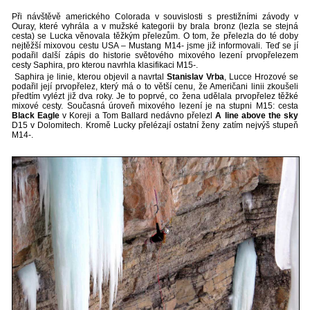
Při návštěvě amerického Colorada v souvislosti s prestižními závody v
Ouray, které vyhrála a v mužské kategorii by brala bronz (lezla se stejná
cesta) se Lucka věnovala těžkým přelezům. O tom, že přelezla do té doby
nejtěžší mixovou cestu USA – Mustang M14- jsme již informovali. Teď se jí
podařil další zápis do historie světového mixového lezení prvopřelezem
cesty Saphira, pro kterou navrhla klasifikaci M15-.
Saphira je linie, kterou objevil a navrtal
Stanislav Vrba
, Lucce Hrozové se
podařil její prvopřelez, který má o to větší cenu, že Američani linii zkoušeli
předtím vylézt již dva roky. Je to poprvé, co žena udělala prvopřelez těžké
mixové cesty. Současná úroveň mixového lezení je na stupni M15: cesta
Black Eagle
v Koreji a Tom Ballard nedávno přelezl
A line above the sky
D15 v Dolomitech. Kromě Lucky přelézají ostatní ženy zatím nejvýš stupeň
M14-.